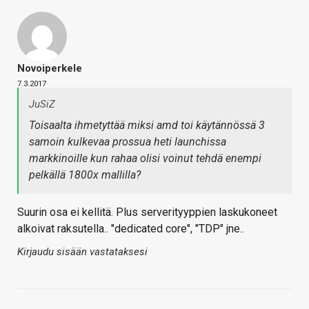
Novoiperkele
7.3.2017
JuSiZ
Toisaalta ihmetyttää miksi amd toi käytännössä 3
samoin kulkevaa prossua heti launchissa
markkinoille kun rahaa olisi voinut tehdä enempi
pelkällä 1800x mallilla?
Suurin osa ei kellitä. Plus serverityyppien laskukoneet
alkoivat raksutella.. "dedicated core", "TDP" jne..
Kirjaudu sisään vastataksesi