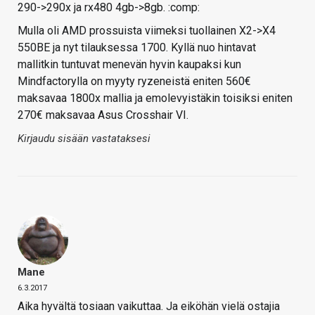
290->290x ja rx480 4gb->8gb. :comp:
Mulla oli AMD prossuista viimeksi tuollainen X2->X4
550BE ja nyt tilauksessa 1700. Kyllä nuo hintavat
mallitkin tuntuvat menevän hyvin kaupaksi kun
Mindfactorylla on myyty ryzeneistä eniten 560€
maksavaa 1800x mallia ja emolevyistäkin toisiksi eniten
270€ maksavaa Asus Crosshair VI.
Kirjaudu sisään vastataksesi
Mane
6.3.2017
Aika hyvältä tosiaan vaikuttaa. Ja eiköhän vielä ostajia