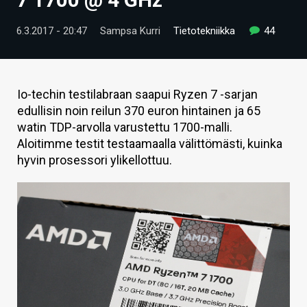
ARTIKKELIT
6.3.2017 - 20:47
Sampsa Kurri
Tietotekniikka
44
VIDEOT
TECHBBS
Io-techin testilabraan saapui Ryzen 7 -sarjan
TIETOA
edullisin noin reilun 370 euron hintainen ja 65
watin TDP-arvolla varustettu 1700-malli.
HINTA.FI
Aloitimme testit testaamaalla välittömästi, kuinka
hyvin prosessori ylikellottuu.
KAUPPA
VAIHDA TEEMA
HAKU