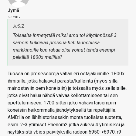
Jymä
6.3.2017
JuSiZ
Toisaalta ihmetyttää miksi amd toi käytännössä 3
samoin kulkevaa prossua heti launchissa
markkinoille kun rahaa olisi voinut tehdä enempi
pelkällä 1800x mallilla?
Tuossa on prosessoreja vähän eri ostajakunnille. 1800x
ihmisille, jotka haluavat parasta/kalleinta (myös sillä
mainostaviin oem koneisiin) ja toisaalta myös sellaisille,
jotka eivät halua nähdä vaivaa kellottamiseen tai sen
opettelemiseen. 1700 sitten joko vähävirtaisempiin
koneisiin heikommalla jäähdytyksellä tai räpeltäjille.
AMD:lla on lähihistoriassakin monta tuollaista tuotetta,
esim. 2-3 ytimiset Phenom2 jotka aukesi 4 ytimisiksi ja
näyttiksistä vbios päivityksillä radeon 6950->6970, r9