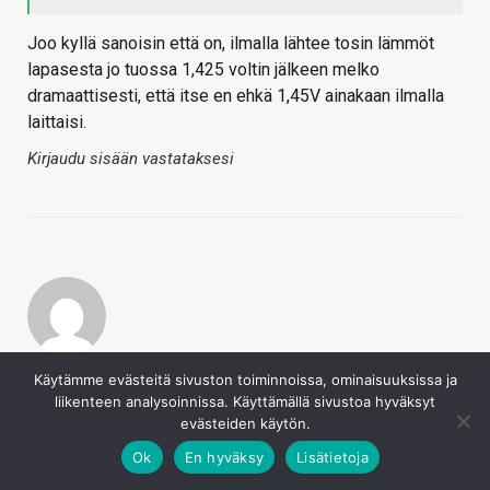
Joo kyllä sanoisin että on, ilmalla lähtee tosin lämmöt
lapasesta jo tuossa 1,425 voltin jälkeen melko
dramaattisesti, että itse en ehkä 1,45V ainakaan ilmalla
laittaisi.
Kirjaudu sisään vastataksesi
Frezeh
Käytämme evästeitä sivuston toiminnoissa, ominaisuuksissa ja
7.3.2017
liikenteen analysoinnissa. Käyttämällä sivustoa hyväksyt
Sampsa
evästeiden käytön.
Joo kyllä sanoisin että on, ilmalla lähtee tosin
Ok
En hyväksy
Lisätietoja
lämmöt lapasesta jo tuossa 1,425 voltin jälkeen