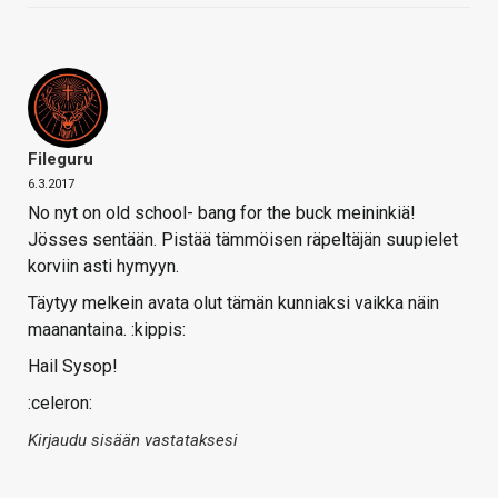
Fileguru
6.3.2017
No nyt on old school- bang for the buck meininkiä!
Jösses sentään. Pistää tämmöisen räpeltäjän suupielet
korviin asti hymyyn.
Täytyy melkein avata olut tämän kunniaksi vaikka näin
maanantaina. :kippis:
Hail Sysop!
:celeron:
Kirjaudu sisään vastataksesi