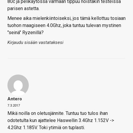
80c ja pelikäytössä varmaan tippuu noistakin testeissä
parisen astetta.
Menee aika mielenkiintoiseksi, jos tämä kellottuu tosiaan
tuohon maagiseen 4.0Ghz, joka tuntuu tulevan mystinen
"seinä" Ryzenillä?
Kirjaudu sisään vastataksesi
Antero
7.3.2017
Mikä noilla on oletusjännite. Tuntuu tuo tulos ihan
odotetulta kun ajattelee Haswellin 3.4Ghz 1.152V ->
4.2Ghz 1.185V. Toki ytimiä on tuplasti.