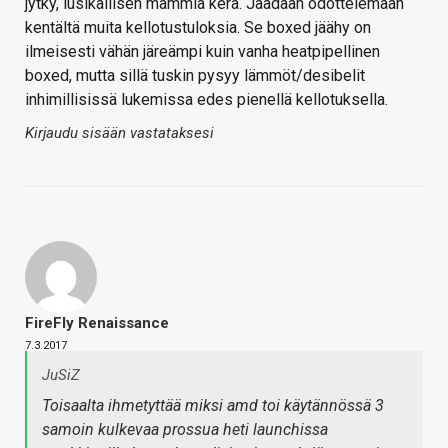
jytky, lusikallisen mämmiä kera. Jäädään odottelemaan
kentältä muita kellotustuloksia. Se boxed jäähy on
ilmeisesti vähän järeämpi kuin vanha heatpipellinen
boxed, mutta sillä tuskin pysyy lämmöt/desibelit
inhimillisissä lukemissa edes pienellä kellotuksella.
Kirjaudu sisään vastataksesi
FireFly Renaissance
7.3.2017
JuSiZ
Toisaalta ihmetyttää miksi amd toi käytännössä 3
samoin kulkevaa prossua heti launchissa