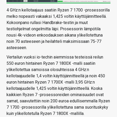
4 GHz:n kellotaajuus saatiin Ryzen 7 1700 -prosessorilla
melko nopeasti vakaaksi 1,425 voltin käyttöjännitteellä.
Kokoonpano rullasi Handbrake-testin ja muut
testiohjelmat ongelmitta läpi. Prosessorin lämpötila
nousi 4k-videon enkoodauksen aikana ylikellotettuna
noin 70 asteeseen ja heilahteli maksimissaan 75-77
asteeseen.
Vertailun vuoksi io-techin aiemmissa testeissä reilun
550 euron hintainen Ryzen 7 1800X -malli saatiin
ylikellotettua samoissa olosuhteissa 4 GHz:n
kellotaajuudelle 1,4 voltin käyttöjännitteellä ja noin 450
euron hintainen Ryzen 7 1700X -malli 3,95 GHz:n
kellotaajuudelle 1,425 voltin käyttöjännitteellä. Koska
kaikkien Ryzen 7 -prosessoreiden ominaisuudet ovat
samat, saavutettiin noin 200 euroa edullisemmalla Ryzen
7 1700 -prosessorilla ylikellotettuna sama suorituskyky
kuin ylikellotetulla Ryzen 7 1800X -mallilla.