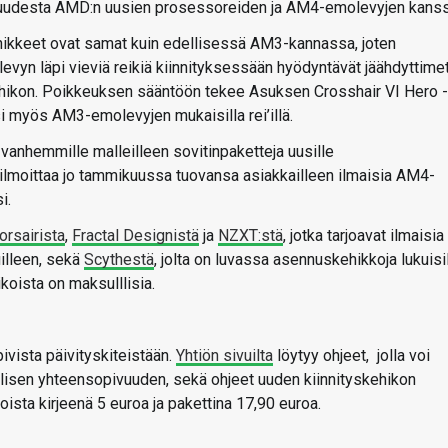
ivuudesta AMD:n uusien prosessoreiden ja AM4-emolevyjen kanss
nikkeet ovat samat kuin edellisessä AM3-kannassa, joten
evyn läpi vieviä reikiä kiinnityksessään hyödyntävät jäähdyttime
hikon. Poikkeuksen sääntöön tekee Asuksen Crosshair VI Hero -
si myös AM3-emolevyjen mukaisilla rei’illä.
vanhemmille malleilleen sovitinpaketteja uusille
 ilmoittaa jo tammikuussa tuovansa asiakkailleen ilmaisia AM4-
i.
orsairista
,
Fractal Designistä
ja
NZXT:stä
, jotka tarjoavat ilmaisia
illeen, sekä
Scythestä
, jolta on luvassa asennuskehikkoja lukuisi
oista on maksulllisia.
vista päivityskiteistään.
Yhtiön sivuilta
löytyy ohjeet, jolla voi
llisen yhteensopivuuden, sekä ohjeet uuden kiinnityskehikon
oista kirjeenä 5 euroa ja pakettina 17,90 euroa.