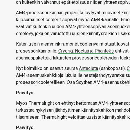
on kuitenkin vaivannut epätietoisuus niiden yhteensop
AM4-prosessorikannan ympäriltä löytyvät muoviset kiin
klipsumalliset coolerit sopivat myös AM4-kannalle. Emol
vaativat kuitenkin uuden AM4-yhteensopivan asennuske
emolevy, joka on varustettu uusien kiinnitysreikien lisäk
Kuten usein aiemminkin, monet coolerivalmistajat tuovat 
prosessorikannoille.
Cryorig, Noctua ja Phanteks
ehtivät
asennuspaketteja lukuisten prosessoricoolereiden tueks
Nyt kolmikko on saanut seuraa
Antecista
(sähköposti),
C
AM4-asennuskehikkoja lukuisille nestejäähdytysratkaisu
prosessoricoolereilleen. Osa Scythen AM4-asennuskehik
Päivitys:
Myös Thermalright on ehtinyt kertomaan AM4-yhteensopi
tarkastaa nykyisen jäähdyttimen kiinnityskehikon mahdo
tilaamiseen. Thermalright veloittaa uusista kiinnityskehik
Päivitys: