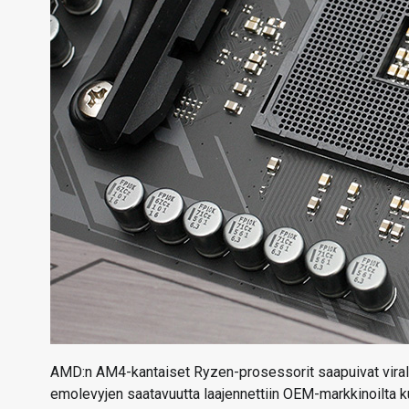
AMD:n AM4-kantaiset Ryzen-prosessorit saapuivat virall
emolevyjen saatavuutta laajennettiin OEM-markkinoilta ku