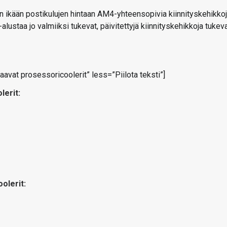
n ikään postikulujen hintaan AM4-yhteensopivia kiinnityskehikkoj
lustaa jo valmiiksi tukevat, päivitettyjä kiinnityskehikkoja tukev
at prosessoricoolerit” less=”Piilota teksti”]
lerit:
oolerit: