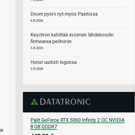
Doom pyörii nyt myös Paintissa
6.8.2026
Keychron kehittää avoimen lähdekoodin
firmwarea pelihiiriin
5.8.2026
Honor uudisti logonsa
5.8.2026
Palit GeForce RTX 5060 Infinity 2 OC NVIDIA
8 GB GDDR7
ia