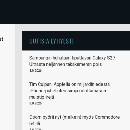
ät
UUTISIA LYHYESTI
Samsungin huhutaan tiputtavan Galaxy S27
Ultrasta neljännen takakameran pois
8.8.2026
Tim Culpan: Applella on miljardin edestä
iPhone-puhelinten siruja odottamassa
muistipiirejä
8.8.2026
Doom pyörii nyt (melkein) myös Commodore
64:llä
7.8.2026