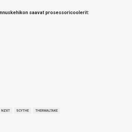
ennuskehikon saavat prosessoricoolerit:
NZXT
SCYTHE
THERMALTAKE