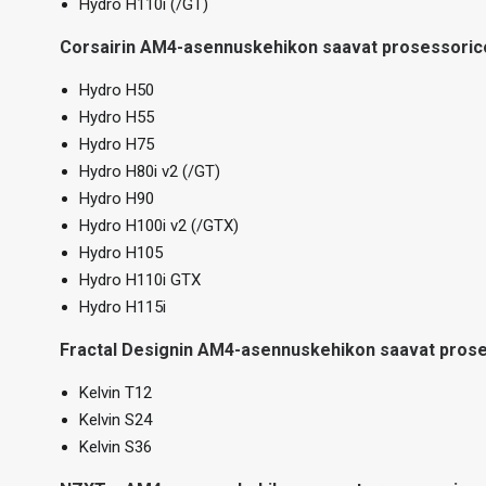
Hydro H110i (/GT)
Corsairin AM4-asennuskehikon saavat
prosessori
c
Hydro H50
Hydro H55
Hydro H75
Hydro H80i v2 (/GT)
Hydro H90
Hydro H100i v2 (/GTX)
Hydro H105
Hydro H110i GTX
Hydro H115i
Fractal Designin AM4-asennuskehikon saavat
prose
Kelvin T12
Kelvin S24
Kelvin S36