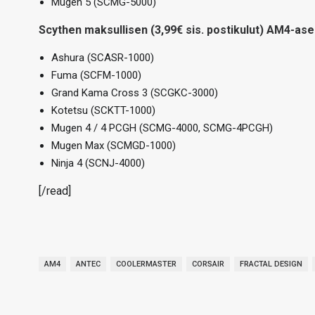
Mugen 5 (SCMG-5000)
Scythen maksullisen (3,99€ sis. postikulut) AM4-as
Ashura (SCASR-1000)
Fuma (SCFM-1000)
Grand Kama Cross 3 (SCGKC-3000)
Kotetsu (SCKTT-1000)
Mugen 4 / 4 PCGH (SCMG-4000, SCMG-4PCGH)
Mugen Max (SCMGD-1000)
Ninja 4 (SCNJ-4000)
[/read]
AM4
ANTEC
COOLERMASTER
CORSAIR
FRACTAL DESIGN