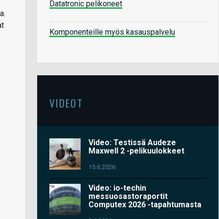
Datatronic pelikoneet
a.
at
Komponenteille myös kasauspalvelu
VIDEOT
Video: Testissä Audeze
Maxwell 2 -pelikuulokkeet
15.6.2026
Video: io-techin
messuosastoraportit
Computex 2026 -tapahtumasta