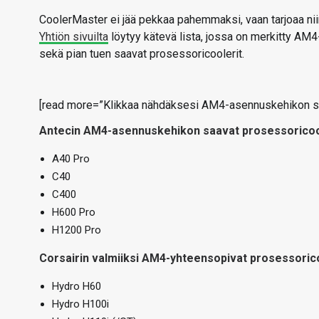
CoolerMaster ei jää pekkaa pahemmaksi, vaan tarjoaa nii
Yhtiön sivuilta
löytyy kätevä lista, jossa on merkitty AM4-a
sekä pian tuen saavat prosessoricoolerit.
[read more=”Klikkaa nähdäksesi AM4-asennuskehikon saav
Antecin AM4-asennuskehikon saavat
prosessori
coo
A40 Pro
C40
C400
H600 Pro
H1200 Pro
Corsairin valmiiksi AM4-yhteensopivat
prosessori
c
Hydro H60
Hydro H100i