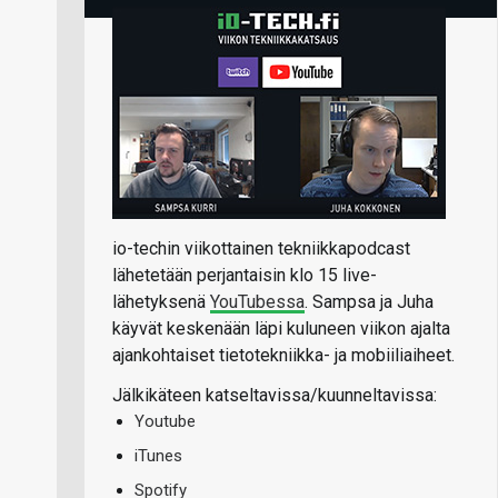
io-techin viikottainen tekniikkapodcast
lähetetään perjantaisin klo 15 live-
lähetyksenä
YouTubessa
. Sampsa ja Juha
käyvät keskenään läpi kuluneen viikon ajalta
ajankohtaiset tietotekniikka- ja mobiiliaiheet.
Jälkikäteen katseltavissa/kuunneltavissa:
Youtube
iTunes
Spotify