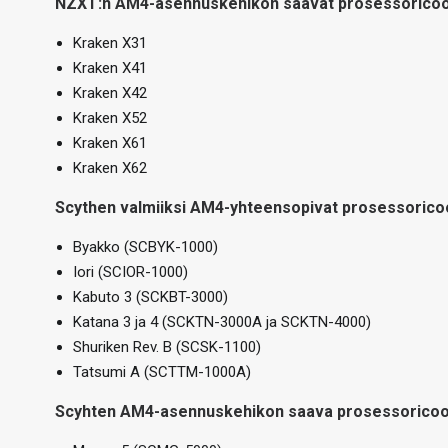
NZXT:n AM4-asennuskehikon saavat
prosessori
coo
Kraken X31
Kraken X41
Kraken X42
Kraken X52
Kraken X61
Kraken X62
Scythen valmiiksi AM4-yhteensopivat
prosessori
coo
Byakko (SCBYK-1000)
Iori (SCIOR-1000)
Kabuto 3 (SCKBT-3000)
Katana 3 ja 4 (SCKTN-3000A ja SCKTN-4000)
Shuriken Rev. B (SCSK-1100)
Tatsumi A (SCTTM-1000A)
Scyhten AM4-asennuskehikon saava
prosessori
coo