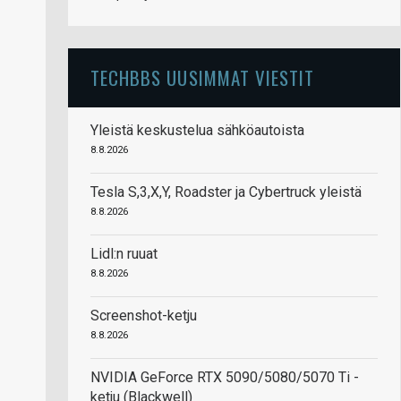
TECHBBS UUSIMMAT VIESTIT
Yleistä keskustelua sähköautoista
8.8.2026
Tesla S,3,X,Y, Roadster ja Cybertruck yleistä
8.8.2026
Lidl:n ruuat
8.8.2026
Screenshot-ketju
8.8.2026
NVIDIA GeForce RTX 5090/5080/5070 Ti -
ketju (Blackwell)