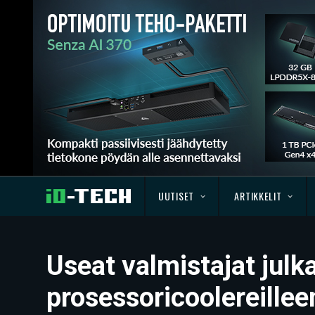
UUTISET
ARTIKKELIT
Useat valmistajat julk
prosessoricoolereillee