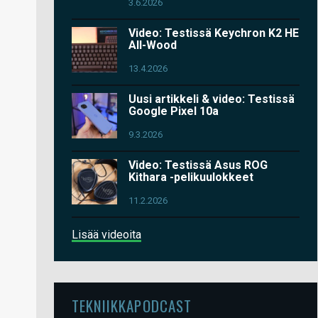
3.6.2026
Video: Testissä Keychron K2 HE
All-Wood
13.4.2026
Uusi artikkeli & video: Testissä
Google Pixel 10a
9.3.2026
Video: Testissä Asus ROG
Kithara -pelikuulokkeet
11.2.2026
Lisää videoita
TEKNIIKKAPODCAST