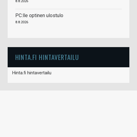
8.8.2026
PC:lle optinen ulostulo
8.8.2026
HINTA.FI HINTAVERTAILU
Hinta.fi hintavertailu