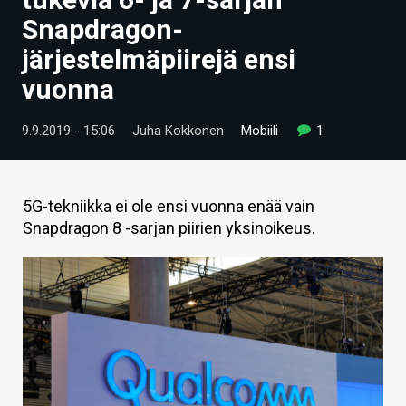
ARTIKKELIT
Snapdragon-
järjestelmäpiirejä ensi
VIDEOT
vuonna
TECHBBS
9.9.2019 - 15:06
Juha Kokkonen
Mobiili
1
TIETOA
HINTA.FI
5G-tekniikka ei ole ensi vuonna enää vain
KAUPPA
Snapdragon 8 -sarjan piirien yksinoikeus.
VAIHDA TEEMA
HAKU