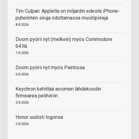
Tim Culpan: Applella on miljardin edestä iPhone-
puhelinten siruja odottamassa muistipiirejä
8.8.2026
Doom pyörii nyt (melkein) myös Commodore
64:llä
7.8.2026
Doom pyörii nyt myös Paintissa
6.8.2026
Keychron kehittää avoimen lähdekoodin
firmwarea pelihiiriin
5.8.2026
Honor uudisti logonsa
5.8.2026