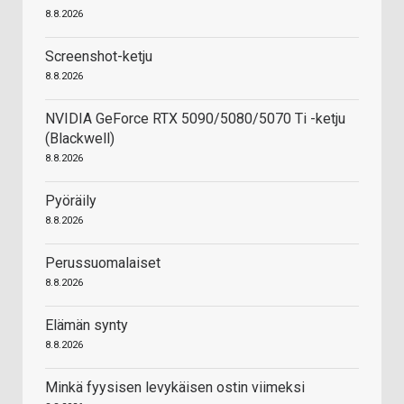
8.8.2026
Screenshot-ketju
8.8.2026
NVIDIA GeForce RTX 5090/5080/5070 Ti -ketju
(Blackwell)
8.8.2026
Pyöräily
8.8.2026
Perussuomalaiset
8.8.2026
Elämän synty
8.8.2026
Minkä fyysisen levykäisen ostin viimeksi