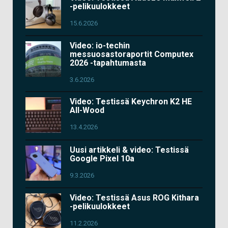
-pelikuulokkeet
15.6.2026
Video: io-techin
messuosastoraportit Computex
2026 -tapahtumasta
3.6.2026
Video: Testissä Keychron K2 HE
All-Wood
13.4.2026
Uusi artikkeli & video: Testissä
Google Pixel 10a
9.3.2026
Video: Testissä Asus ROG Kithara
-pelikuulokkeet
11.2.2026