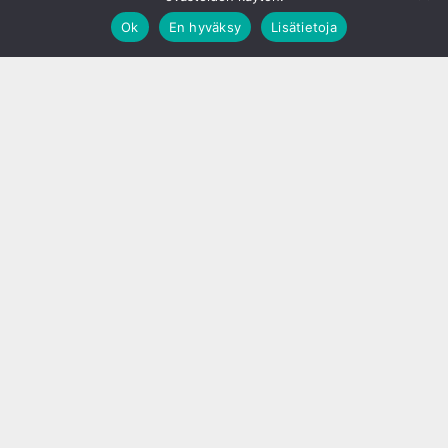
Ok
En hyväksy
Lisätietoja
;