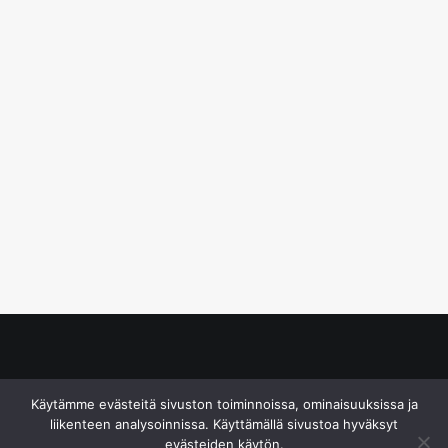
© S&J Media Oy
Käytämme evästeitä sivuston toiminnoissa, ominaisuuksissa ja
liikenteen analysoinnissa. Käyttämällä sivustoa hyväksyt
evästeiden käytön.