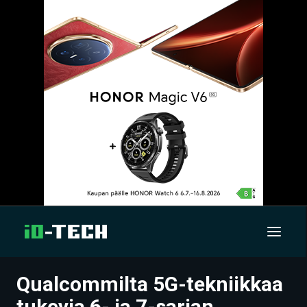
Qualcommilta 5G-tekniikkaa
UUTISET
tukevia 6- ja 7-sarjan