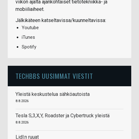
viikon ajalta ajankohtaiset tietotekniikka- ja
mobiiliaiheet.
Jälkikäteen katseltavissa/kuunneltavissa:
Youtube
iTunes
Spotify
TECHBBS UUSIMMAT VIESTIT
Yleistä keskustelua sähköautoista
8.8.2026
Tesla S,3,X,Y, Roadster ja Cybertruck yleistä
8.8.2026
Lidl:n ruuat