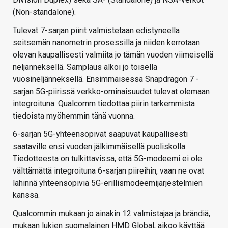
(Non-standalone).
Tulevat 7-sarjan piirit valmistetaan edistyneellä
seitsemän nanometrin prosessilla ja niiden kerrotaan
olevan kaupallisesti valmiita jo tämän vuoden viimeisellä
neljänneksellä. Samplaus alkoi jo toisella
vuosineljänneksellä. Ensimmäisessä Snapdragon 7 -
sarjan 5G-piirissä verkko-ominaisuudet tulevat olemaan
integroituna. Qualcomm tiedottaa piirin tarkemmista
tiedoista myöhemmin tänä vuonna.
6-sarjan 5G-yhteensopivat saapuvat kaupallisesti
saataville ensi vuoden jälkimmäisellä puoliskolla.
Tiedotteesta on tulkittavissa, että 5G-modeemi ei ole
välttämättä integroituna 6-sarjan piireihin, vaan ne ovat
lähinnä yhteensopivia 5G-erillismodeemijärjestelmien
kanssa.
Qualcommin mukaan jo ainakin 12 valmistajaa ja brändiä,
mukaan lukien suomalainen HMD Global, aikoo käyttää