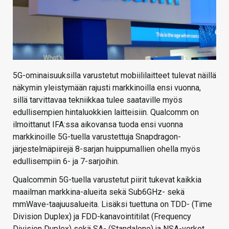
5G-ominaisuuksilla varustetut mobiililaitteet tulevat näillä
näkymin yleistymään rajusti markkinoilla ensi vuonna,
sillä tarvittavaa tekniikkaa tulee saataville myös
edullisempien hintaluokkien laitteisiin. Qualcomm on
ilmoittanut IFA:ssa aikovansa tuoda ensi vuonna
markkinoille 5G-tuella varustettuja Snapdragon-
järjestelmäpiirejä 8-sarjan huippumallien ohella myös
edullisempiin 6- ja 7-sarjoihin.
Qualcommin 5G-tuella varustetut piirit tukevat kaikkia
maailman markkina-alueita sekä Sub6GHz- sekä
mmWave-taajuusalueita. Lisäksi tuettuna on TDD- (Time
Division Duplex) ja FDD-kanavointitilat (Frequency
Division Duplex) sekä SA- (Standalone) ja NSA-verkot