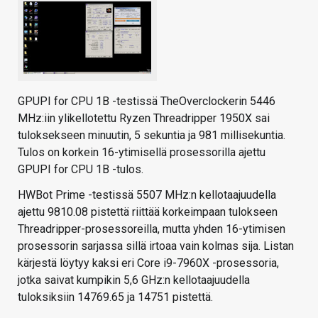
GPUPI for CPU 1B -testissä TheOverclockerin 5446
MHz:iin ylikellotettu Ryzen Threadripper 1950X sai
tuloksekseen minuutin, 5 sekuntia ja 981 millisekuntia.
Tulos on korkein 16-ytimisellä prosessorilla ajettu
GPUPI for CPU 1B -tulos.
HWBot Prime -testissä 5507 MHz:n kellotaajuudella
ajettu 9810.08 pistettä riittää korkeimpaan tulokseen
Threadripper-prosessoreilla, mutta yhden 16-ytimisen
prosessorin sarjassa sillä irtoaa vain kolmas sija. Listan
kärjestä löytyy kaksi eri Core i9-7960X -prosessoria,
jotka saivat kumpikin 5,6 GHz:n kellotaajuudella
tuloksiksiin 14769.65 ja 14751 pistettä.