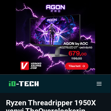
Ryzen Threadripper 1950X
UUTISET
venyi TheOverclockerin