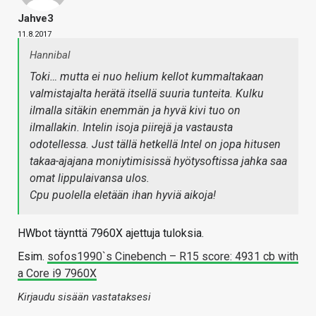
Jahve3
11.8.2017
Hannibal
Toki… mutta ei nuo helium kellot kummaltakaan
valmistajalta herätä itsellä suuria tunteita. Kulku
ilmalla sitäkin enemmän ja hyvä kivi tuo on
ilmallakin. Intelin isoja piirejä ja vastausta
odotellessa. Just tällä hetkellä Intel on jopa hitusen
takaa-ajajana moniytimisissä hyötysoftissa jahka saa
omat lippulaivansa ulos.
Cpu puolella eletään ihan hyviä aikoja!
HWbot täynttä 7960X ajettuja tuloksia.
Esim.
sofos1990`s Cinebench – R15 score: 4931 cb with
a Core i9 7960X
Kirjaudu sisään vastataksesi