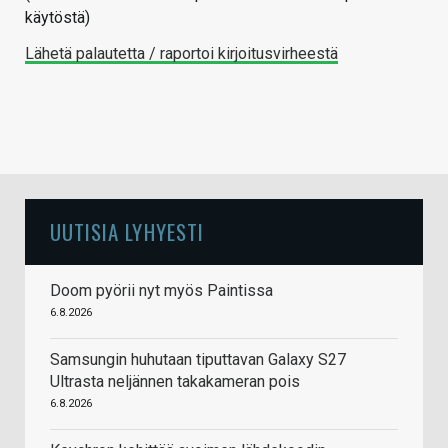
käytöstä)
Lähetä palautetta / raportoi kirjoitusvirheestä
UUTISIA LYHYESTI
Doom pyörii nyt myös Paintissa
6.8.2026
Samsungin huhutaan tiputtavan Galaxy S27
Ultrasta neljännen takakameran pois
6.8.2026