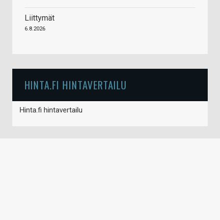
Liittymät
6.8.2026
HINTA.FI HINTAVERTAILU
Hinta.fi hintavertailu