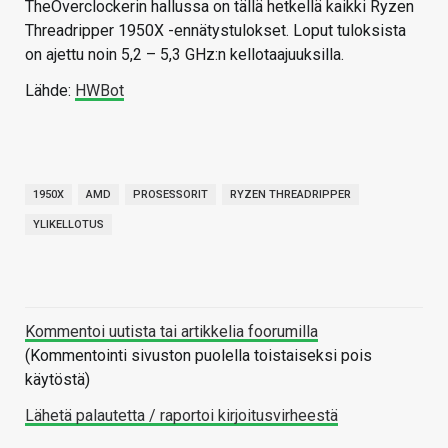
TheOverclockerin hallussa on tällä hetkellä kaikki Ryzen
Threadripper 1950X -ennätystulokset. Loput tuloksista
on ajettu noin 5,2 – 5,3 GHz:n kellotaajuuksilla.
Lähde:
HWBot
1950X
AMD
PROSESSORIT
RYZEN THREADRIPPER
YLIKELLOTUS
Kommentoi uutista tai artikkelia foorumilla
(Kommentointi sivuston puolella toistaiseksi pois
käytöstä)
Lähetä palautetta / raportoi kirjoitusvirheestä