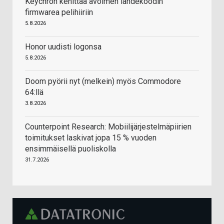
Keychron kehittää avoimen lähdekoodin
firmwarea pelihiiriin
5.8.2026
Honor uudisti logonsa
5.8.2026
Doom pyörii nyt (melkein) myös Commodore
64:llä
3.8.2026
Counterpoint Research: Mobiilijärjestelmäpiirien
toimitukset laskivat jopa 15 % vuoden
ensimmäisellä puoliskolla
31.7.2026