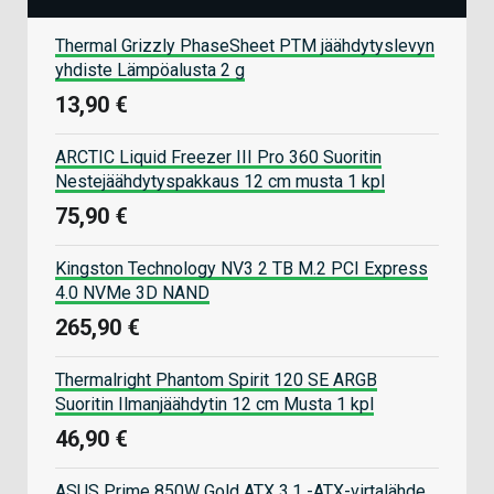
Thermal Grizzly PhaseSheet PTM jäähdytyslevyn
yhdiste Lämpöalusta 2 g
13,90 €
ARCTIC Liquid Freezer III Pro 360 Suoritin
Nestejäähdytyspakkaus 12 cm musta 1 kpl
75,90 €
Kingston Technology NV3 2 TB M.2 PCI Express
4.0 NVMe 3D NAND
265,90 €
Thermalright Phantom Spirit 120 SE ARGB
Suoritin Ilmanjäähdytin 12 cm Musta 1 kpl
46,90 €
ASUS Prime 850W Gold ATX 3.1 -ATX-virtalähde,