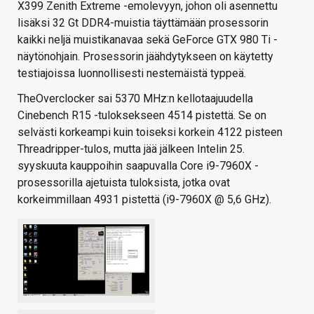
X399 Zenith Extreme -emolevyyn, johon oli asennettu
lisäksi 32 Gt DDR4-muistia täyttämään prosessorin
kaikki neljä muistikanavaa sekä GeForce GTX 980 Ti -
näytönohjain. Prosessorin jäähdytykseen on käytetty
testiajoissa luonnollisesti nestemäistä typpeä.
TheOverclocker sai 5370 MHz:n kellotaajuudella
Cinebench R15 -tuloksekseen 4514 pistettä. Se on
selvästi korkeampi kuin toiseksi korkein 4122 pisteen
Threadripper-tulos, mutta jää jälkeen Intelin 25.
syyskuuta kauppoihin saapuvalla Core i9-7960X -
prosessorilla ajetuista tuloksista, jotka ovat
korkeimmillaan 4931 pistettä (i9-7960X @ 5,6 GHz).