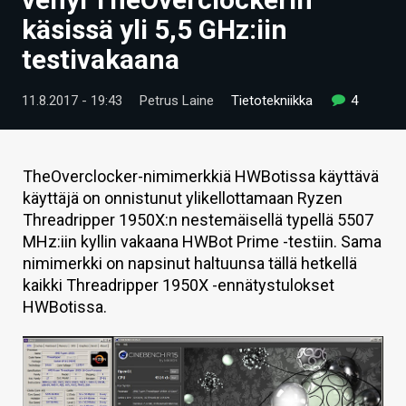
ARTIKKELIT
käsissä yli 5,5 GHz:iin
testivakaana
VIDEOT
TECHBBS
11.8.2017 - 19:43
Petrus Laine
Tietotekniikka
4
TIETOA
HINTA.FI
TheOverclocker-nimimerkkiä HWBotissa käyttävä
käyttäjä on onnistunut ylikellottamaan Ryzen
KAUPPA
Threadripper 1950X:n nestemäisellä typellä 5507
MHz:iin kyllin vakaana HWBot Prime -testiin. Sama
VAIHDA TEEMA
nimimerkki on napsinut haltuunsa tällä hetkellä
kaikki Threadripper 1950X -ennätystulokset
HWBotissa.
HAKU