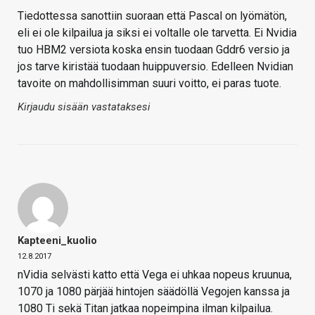
Tiedottessa sanottiin suoraan että Pascal on lyömätön,
eli ei ole kilpailua ja siksi ei voltalle ole tarvetta. Ei Nvidia
tuo HBM2 versiota koska ensin tuodaan Gddr6 versio ja
jos tarve kiristää tuodaan huippuversio. Edelleen Nvidian
tavoite on mahdollisimman suuri voitto, ei paras tuote.
Kirjaudu sisään vastataksesi
Kapteeni_kuolio
12.8.2017
nVidia selvästi katto että Vega ei uhkaa nopeus kruunua,
1070 ja 1080 pärjää hintojen säädöllä Vegojen kanssa ja
1080 Ti sekä Titan jatkaa nopeimpina ilman kilpailua.