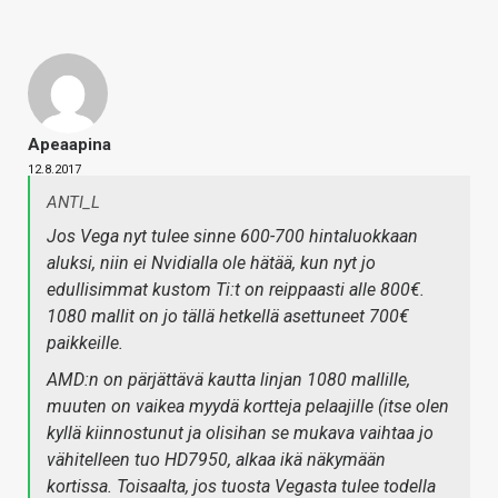
Apeaapina
12.8.2017
ANTI_L
Jos Vega nyt tulee sinne 600-700 hintaluokkaan
aluksi, niin ei Nvidialla ole hätää, kun nyt jo
edullisimmat kustom Ti:t on reippaasti alle 800€.
1080 mallit on jo tällä hetkellä asettuneet 700€
paikkeille.
AMD:n on pärjättävä kautta linjan 1080 mallille,
muuten on vaikea myydä kortteja pelaajille (itse olen
kyllä kiinnostunut ja olisihan se mukava vaihtaa jo
vähitelleen tuo HD7950, alkaa ikä näkymään
kortissa. Toisaalta, jos tuosta Vegasta tulee todella