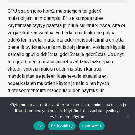
GPU:ssa on joko hbm2 muistiohjain tai gddrX
muistiohjain, ei molempia. Eli se kumpaa tulee
käyttämään täytyy päättää jo piiriä suunnitellessa, sitä ei
voi jälkikäteen vaihtaa. En tiedä muuttuuko se paljoa
gddr6:ten myötä, mutta etu gddr muistiohjaimilla on että
pienellä twiikkauksella muistiohjaimeen, voidaan käyttää
samalle gpu:lle ddr3:sta, gddr5:sta ja gddr5x:ää. Jos nyt
tuo gddr6:sen muistiohjaimet ovat taas taaksepäin
yhteen sopivia muiden gddr muistien kanssa,
mahdollistaa se jälleen laajenevalla skaalalla eri
nopeuksisien muistien käytön ja näin ollen hyvän
tuotesegmentointi mahdollisuuden näyttiksille.
Kirjaudu sisään vastataksesi
Käytämme evästeitä sivuston toiminnoissa, ominaisuuksissa ja
liikenteen analysoinnissa. Käyttämällä sivustoa hyväksyt
evästeiden käytön.
Ok
En hyväksy
Lisätietoja