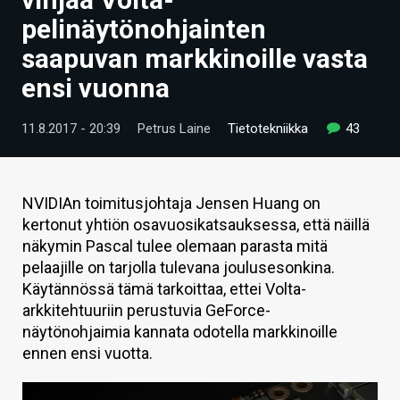
ARTIKKELIT
pelinäytönohjainten
saapuvan markkinoille vasta
VIDEOT
ensi vuonna
TECHBBS
11.8.2017 - 20:39
Petrus Laine
Tietotekniikka
43
TIETOA
HINTA.FI
NVIDIAn toimitusjohtaja Jensen Huang on
KAUPPA
kertonut yhtiön osavuosikatsauksessa, että näillä
näkymin Pascal tulee olemaan parasta mitä
VAIHDA TEEMA
pelaajille on tarjolla tulevana joulusesonkina.
Käytännössä tämä tarkoittaa, ettei Volta-
arkkitehtuuriin perustuvia GeForce-
näytönohjaimia kannata odotella markkinoille
HAKU
ennen ensi vuotta.