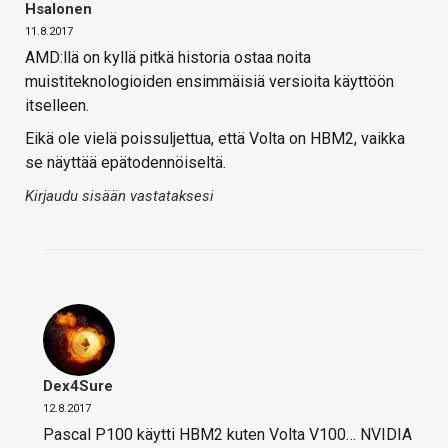
Hsalonen
11.8.2017
AMD:llä on kyllä pitkä historia ostaa noita
muistiteknologioiden ensimmäisiä versioita käyttöön
itselleen.
Eikä ole vielä poissuljettua, että Volta on HBM2, vaikka
se näyttää epätodennöiseltä.
Kirjaudu sisään vastataksesi
Dex4Sure
12.8.2017
Pascal P100 käytti HBM2 kuten Volta V100… NVIDIA