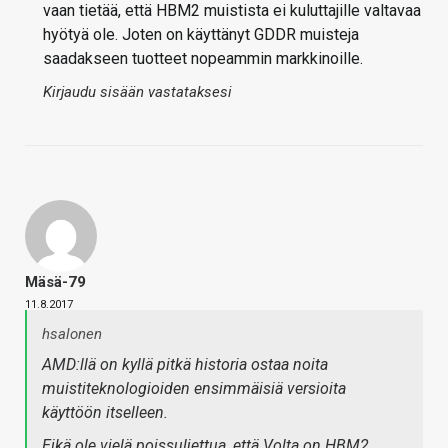
vaan tietää, että HBM2 muistista ei kuluttajille valtavaa
hyötyä ole. Joten on käyttänyt GDDR muisteja
saadakseen tuotteet nopeammin markkinoille.
Kirjaudu sisään vastataksesi
Mäsä-79
11.8.2017
hsalonen
AMD:llä on kyllä pitkä historia ostaa noita
muistiteknologioiden ensimmäisiä versioita
käyttöön itselleen.
Eikä ole vielä poissuljettua, että Volta on HBM2,