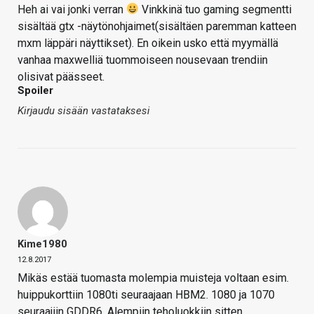
Heh ai vai jonki verran
Vinkkinä tuo gaming segmentti
sisältää gtx -näytönohjaimet(sisältäen paremman katteen
mxm läppäri näyttikset). En oikein usko että myymällä
vanhaa maxwelliä tuommoiseen nousevaan trendiin
olisivat päässeet.
Spoiler
Kirjaudu sisään vastataksesi
Kime1980
12.8.2017
Mikäs estää tuomasta molempia muisteja voltaan esim.
huippukorttiin 1080ti seuraajaan HBM2. 1080 ja 1070
seuraajiin GDDR6. Alempiin teholuokkiin sitten