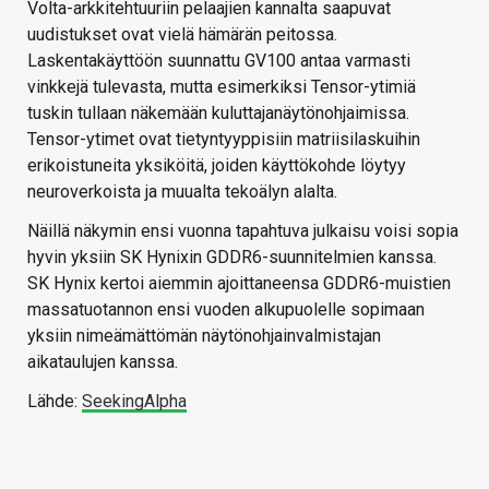
Volta-arkkitehtuuriin pelaajien kannalta saapuvat
uudistukset ovat vielä hämärän peitossa.
Laskentakäyttöön suunnattu GV100 antaa varmasti
vinkkejä tulevasta, mutta esimerkiksi Tensor-ytimiä
tuskin tullaan näkemään kuluttajanäytönohjaimissa.
Tensor-ytimet ovat tietyntyyppisiin matriisilaskuihin
erikoistuneita yksiköitä, joiden käyttökohde löytyy
neuroverkoista ja muualta tekoälyn alalta.
Näillä näkymin ensi vuonna tapahtuva julkaisu voisi sopia
hyvin yksiin SK Hynixin GDDR6-suunnitelmien kanssa.
SK Hynix kertoi aiemmin ajoittaneensa GDDR6-muistien
massatuotannon ensi vuoden alkupuolelle sopimaan
yksiin nimeämättömän näytönohjainvalmistajan
aikataulujen kanssa.
Lähde:
SeekingAlpha