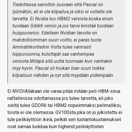
Tiedottessa sanottiin suoraan että Pascal on
lyömätön, eli ei ole kilpailua ja siksi ei voltalle ole
tarvetta. Ei Nvidia tuo HBM2 versiota koska ensin
tuodaan Gddr6 versio ja jos tarve kiristää tuodaan
huippuversio. Edelleen Nvidian tavoite on
mahdollisimman suuri voitto, ei paras tuote.
Ammattikortteihin Volta tulee varmasti
loppuvuonna, kuluttajat saa vanhempaa
versiota.Mitäpä sitä uutta tuomaan kun vanhakin
myy hyvin. Pascal oli hiukan liian suuri loikka
kilpailuun nähden ja nyt sitä myydään pidempään.
Ei NVIDIAllakaan ole varaa pitää mitään peli-HBM-sirua
naftaliinissa odottamassa jos tulee tarvetta, eli joko
sieltä tulee GDDR6 tai HBM2 nopeimmaksi pelimalliksi,
toista ei ole olemassa. GV100sta joka on jo julkistettu ei
tule pelikäyttöön ikinä, pelkät sen tuotantokustannukset
ovat samaa luokkaa kuin highend pelinäyttisten