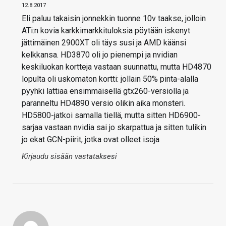
12.8.2017
Eli paluu takaisin jonnekkin tuonne 10v taakse, jolloin
ATi:n kovia karkkimarkkituloksia pöytään iskenyt
jättimäinen 2900XT oli täys susi ja AMD käänsi
kelkkansa. HD3870 oli jo pienempi ja nvidian
keskiluokan kortteja vastaan suunnattu, mutta HD4870
lopulta oli uskomaton kortti: jollain 50% pinta-alalla
pyyhki lattiaa ensimmäisellä gtx260-versiolla ja
paranneltu HD4890 versio olikin aika monsteri.
HD5800-jatkoi samalla tiellä, mutta sitten HD6900-
sarjaa vastaan nvidia sai jo skarpattua ja sitten tulikin
jo ekat GCN-piirit, jotka ovat olleet isoja
Kirjaudu sisään vastataksesi