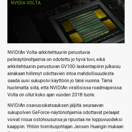
NVIDIAn Volta-arkkitehtuuriin perustuvia
pelinäytönohjaimia on odotettu jo hyvä tovi, eikä
arkkitehtuuriin perustuvan GV100-laskentapiirin julkaisu
ainakaan hillinnyt odottavien intoa mahdollisuudesta
saada uusi sukupolvi käyttöön jo tänä vuonna. Tämä
huolimatta siitä, että NVIDIAn virallisissa roadmapeissa
Volta on ollut koko ajan vuoden 2018 tuote.
NVIDIAn osavuosikatsauksen jäljiltä seuraavan
sukupolven GeForce-näytönohjaimia odottavat pelaajat
voivat riisua ostohousunsa ja ripustaa ne loppuvuodeksi
kaappiin. Yhtiön toimitusjohtajan Jensen Huangin mukaan