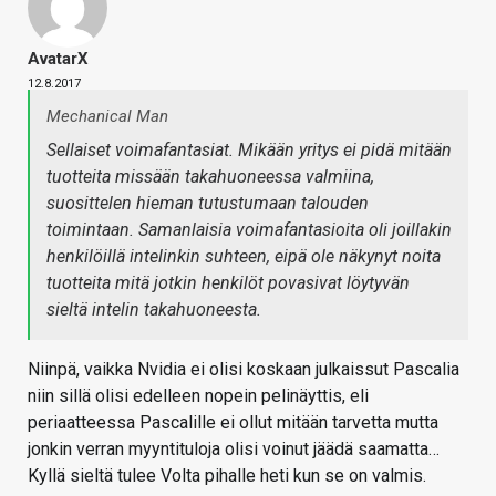
AvatarX
12.8.2017
Mechanical Man
Sellaiset voimafantasiat. Mikään yritys ei pidä mitään
tuotteita missään takahuoneessa valmiina,
suosittelen hieman tutustumaan talouden
toimintaan. Samanlaisia voimafantasioita oli joillakin
henkilöillä intelinkin suhteen, eipä ole näkynyt noita
tuotteita mitä jotkin henkilöt povasivat löytyvän
sieltä intelin takahuoneesta.
Niinpä, vaikka Nvidia ei olisi koskaan julkaissut Pascalia
niin sillä olisi edelleen nopein pelinäyttis, eli
periaatteessa Pascalille ei ollut mitään tarvetta mutta
jonkin verran myyntituloja olisi voinut jäädä saamatta…
Kyllä sieltä tulee Volta pihalle heti kun se on valmis.