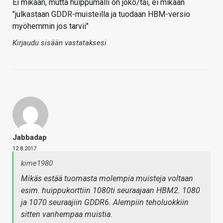
Ei mikään, mutta huippumalli on joko/tai, ei mikään
"julkastaan GDDR-muisteilla ja tuodaan HBM-versio
myöhemmin jos tarvii"
Kirjaudu sisään vastataksesi
Jabbadap
12.8.2017
kime1980
Mikäs estää tuomasta molempia muisteja voltaan
esim. huippukorttiin 1080ti seuraajaan HBM2. 1080
ja 1070 seuraajiin GDDR6. Alempiin teholuokkiin
sitten vanhempaa muistia.