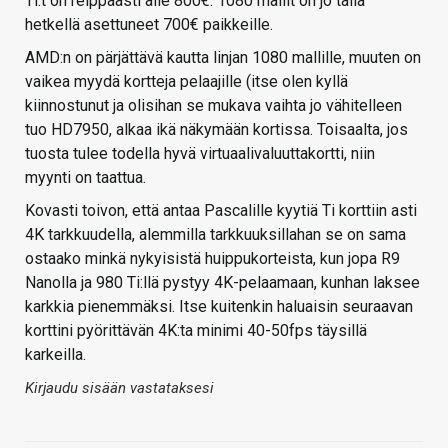
Ti:t on reippaasti alle 800€. 1080 mallit on jo tällä
hetkellä asettuneet 700€ paikkeille.
AMD:n on pärjättävä kautta linjan 1080 mallille, muuten on
vaikea myydä kortteja pelaajille (itse olen kyllä
kiinnostunut ja olisihan se mukava vaihta jo vähitelleen
tuo HD7950, alkaa ikä näkymään kortissa. Toisaalta, jos
tuosta tulee todella hyvä virtuaalivaluuttakortti, niin
myynti on taattua.
Kovasti toivon, että antaa Pascalille kyytiä Ti korttiin asti
4K tarkkuudella, alemmilla tarkkuuksillahan se on sama
ostaako minkä nykyisistä huippukorteista, kun jopa R9
Nanolla ja 980 Ti:llä pystyy 4K-pelaamaan, kunhan laksee
karkkia pienemmäksi. Itse kuitenkin haluaisin seuraavan
korttini pyörittävän 4K:ta minimi 40-50fps täysillä
karkeilla.
Kirjaudu sisään vastataksesi