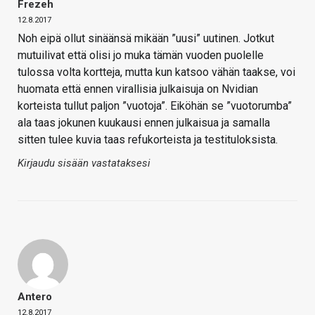
Frezeh
12.8.2017
Noh eipä ollut sinäänsä mikään ”uusi” uutinen. Jotkut
mutuilivat että olisi jo muka tämän vuoden puolelle
tulossa volta kortteja, mutta kun katsoo vähän taakse, voi
huomata että ennen virallisia julkaisuja on Nvidian
korteista tullut paljon ”vuotoja”. Eiköhän se ”vuotorumba”
ala taas jokunen kuukausi ennen julkaisua ja samalla
sitten tulee kuvia taas refukorteista ja testituloksista.
Kirjaudu sisään vastataksesi
Antero
12.8.2017