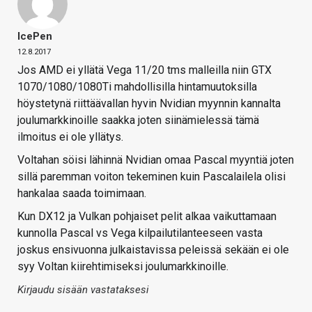
IcePen
12.8.2017
Jos AMD ei yllätä Vega 11/20 tms malleilla niin GTX
1070/1080/1080Ti mahdollisilla hintamuutoksilla
höystetynä riittäävallan hyvin Nvidian myynnin kannalta
joulumarkkinoille saakka joten siinämielessä tämä
ilmoitus ei ole yllätys.
Voltahan söisi lähinnä Nvidian omaa Pascal myyntiä joten
sillä paremman voiton tekeminen kuin Pascalailela olisi
hankalaa saada toimimaan.
Kun DX12 ja Vulkan pohjaiset pelit alkaa vaikuttamaan
kunnolla Pascal vs Vega kilpailutilanteeseen vasta
joskus ensivuonna julkaistavissa peleissä sekään ei ole
syy Voltan kiirehtimiseksi joulumarkkinoille.
Kirjaudu sisään vastataksesi