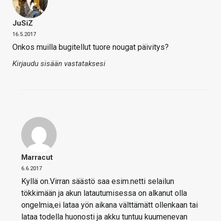
JuSiZ
16.5.2017
Onkos muilla bugitellut tuore nougat päivitys?
Kirjaudu sisään vastataksesi
Marracut
6.6.2017
Kyllä on.Virran säästö saa esim.netti selailun
tökkimään ja akun latautumisessa on alkanut olla
ongelmia,ei lataa yön aikana välttämätt ollenkaan tai
lataa todella huonosti ja akku tuntuu kuumenevan