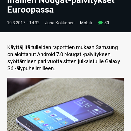
ARTIKKELIT
Euroopassa
VIDEOT
10.3.2017 - 14:32
Juha Kokkonen
Mobiili
30
TECHBBS
TIETOA
Käyttäjiltä tulleiden raporttien mukaan Samsung
on aloittanut Android 7.0 Nougat -päivityksen
HINTA.FI
syöttämisen pari vuotta sitten julkaistuille Galaxy
S6 -älypuhelimilleen.
KAUPPA
VAIHDA TEEMA
HAKU