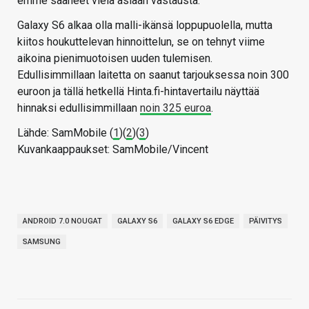
emme saaneet vielä asiaan vastausta.
Galaxy S6 alkaa olla malli-ikänsä loppupuolella, mutta
kiitos houkuttelevan hinnoittelun, se on tehnyt viime
aikoina pienimuotoisen uuden tulemisen.
Edullisimmillaan laitetta on saanut tarjouksessa noin 300
euroon ja tällä hetkellä Hinta.fi-hintavertailu näyttää
hinnaksi edullisimmillaan
noin 325 euroa
.
Lähde: SamMobile (
1
)(
2
)(
3
)
Kuvankaappaukset: SamMobile/Vincent
ANDROID 7.0 NOUGAT
GALAXY S6
GALAXY S6 EDGE
PÄIVITYS
SAMSUNG