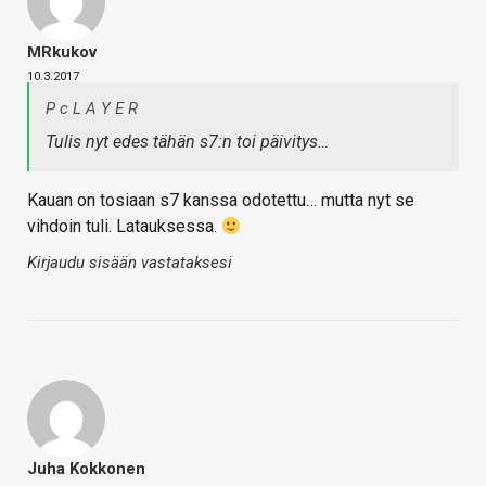
MRkukov
10.3.2017
P c L A Y E R
Tulis nyt edes tähän s7:n toi päivitys…
Kauan on tosiaan s7 kanssa odotettu… mutta nyt se
vihdoin tuli. Latauksessa.
Kirjaudu sisään vastataksesi
Juha Kokkonen