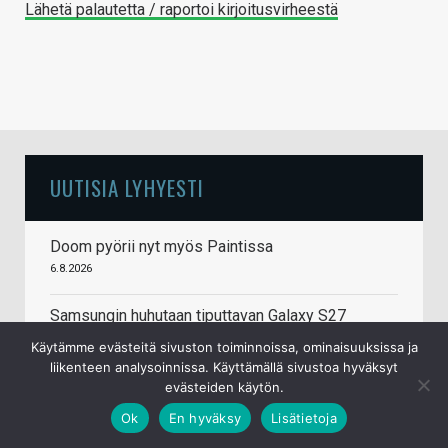
Lähetä palautetta / raportoi kirjoitusvirheestä
UUTISIA LYHYESTI
Doom pyörii nyt myös Paintissa
6.8.2026
Samsungin huhutaan tiputtavan Galaxy S27
Ultrasta neljännen takakameran pois
Käytämme evästeitä sivuston toiminnoissa, ominaisuuksissa ja
6.8.2026
liikenteen analysoinnissa. Käyttämällä sivustoa hyväksyt
evästeiden käytön.
Keychron kehittää avoimen lähdekoodin
Ok
En hyväksy
Lisätietoja
firmwarea pelihiiriin