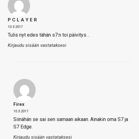
P C L A Y E R
10.3.2017
Tulis nyt edes tähän s7:n toi päivitys…
Kirjaudu sisään vastataksesi
Firex
10.3.2017
Siinähän se sai sen samaan aikaan. Ainakin oma S7 ja
S7 Edge.
Kirjaudu sisään vastataksesi