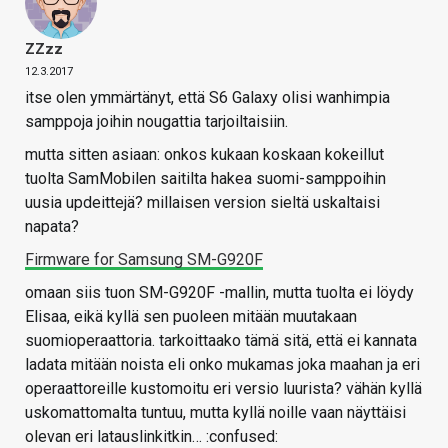
ZZzz
12.3.2017
itse olen ymmärtänyt, että S6 Galaxy olisi wanhimpia
samppoja joihin nougattia tarjoiltaisiin.
mutta sitten asiaan: onkos kukaan koskaan kokeillut
tuolta SamMobilen saitilta hakea suomi-samppoihin
uusia updeittejä? millaisen version sieltä uskaltaisi
napata?
Firmware for Samsung SM-G920F
omaan siis tuon SM-G920F -mallin, mutta tuolta ei löydy
Elisaa, eikä kyllä sen puoleen mitään muutakaan
suomioperaattoria. tarkoittaako tämä sitä, että ei kannata
ladata mitään noista eli onko mukamas joka maahan ja eri
operaattoreille kustomoitu eri versio luurista? vähän kyllä
uskomattomalta tuntuu, mutta kyllä noille vaan näyttäisi
olevan eri latauslinkitkin… :confused: