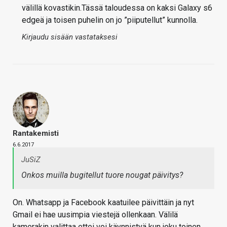
välillä kovastikin.Tässä taloudessa on kaksi Galaxy s6
edgeä ja toisen puhelin on jo ”piiputellut” kunnolla.
Kirjaudu sisään vastataksesi
Rantakemisti
6.6.2017
JuSiZ
Onkos muilla bugitellut tuore nougat päivitys?
On. Whatsapp ja Facebook kaatuilee päivittäin ja nyt
Gmail ei hae uusimpia viestejä ollenkaan. Välilä
kamerakin valittaa ettei voi käynnistyä kun joku toinen