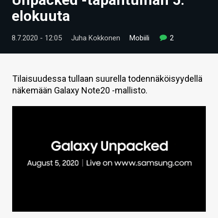
ARTIKKELIT
elokuuta
VIDEOT
8.7.2020 - 12:05
Juha Kokkonen
Mobiili
2
TECHBBS
TIETOA
Tilaisuudessa tullaan suurella todennäköisyydellä
näkemään Galaxy Note20 -mallisto.
HINTA.FI
KAUPPA
VAIHDA TEEMA
HAKU