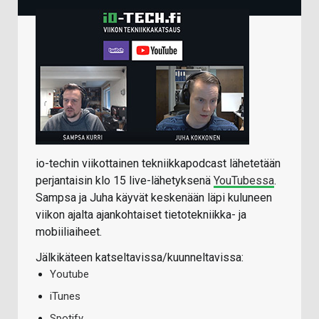
io-techin viikottainen tekniikkapodcast lähetetään
perjantaisin klo 15 live-lähetyksenä
YouTubessa
.
Sampsa ja Juha käyvät keskenään läpi kuluneen
viikon ajalta ajankohtaiset tietotekniikka- ja
mobiiliaiheet.
Jälkikäteen katseltavissa/kuunneltavissa:
Youtube
iTunes
Spotify