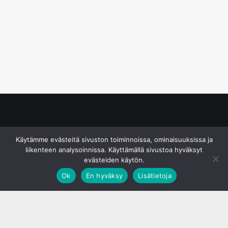
© S&J Media Oy
Käytämme evästeitä sivuston toiminnoissa, ominaisuuksissa ja
liikenteen analysoinnissa. Käyttämällä sivustoa hyväksyt
evästeiden käytön.
Ok
En hyväksy
Lisätietoja
;