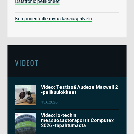
Datatronic pelikoneet
Komponenteille myös kasauspalvelu
VIDEOT
Video: Testissä Audeze Maxwell 2
-pelikuulokkeet
15.6.2026
Video: io-techin
messuosastoraportit Computex
2026 -tapahtumasta