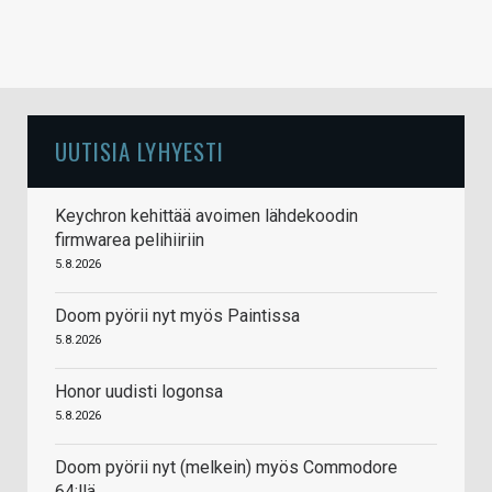
UUTISIA LYHYESTI
Keychron kehittää avoimen lähdekoodin
firmwarea pelihiiriin
5.8.2026
Doom pyörii nyt myös Paintissa
5.8.2026
Honor uudisti logonsa
5.8.2026
Doom pyörii nyt (melkein) myös Commodore
64:llä