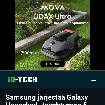
Samsung järjestää Galaxy
UUTISET
Unpacked -tapahtuman 5.