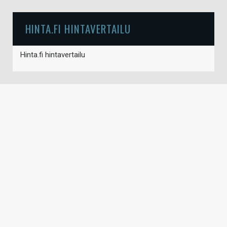
HINTA.FI HINTAVERTAILU
Hinta.fi hintavertailu