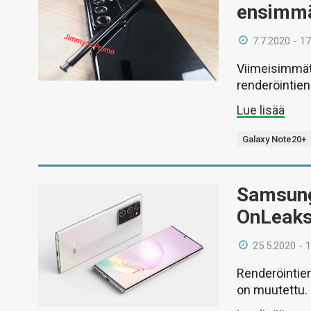
ensimmä
7.7.2020 - 17
Viimeisimmät
renderöintien
Lue lisää
Galaxy Note20+
Samsung
OnLeaks
25.5.2020 - 
Renderöintien
on muutettu.