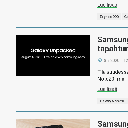
Lue lisää
Exynos 990
Ga
Samsung
tapahtu
8.7.2020 - 12
Tilaisuudessa
Note20 -malli
Lue lisää
Galaxy Note20+
Samsung