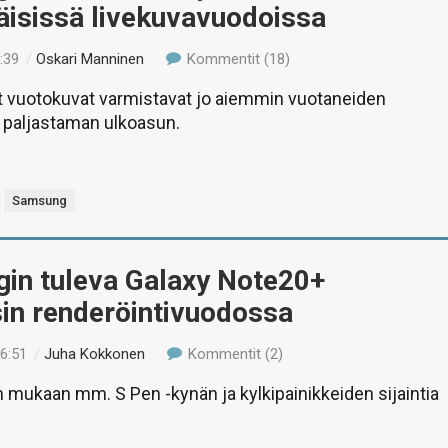
isissä livekuvavuodoissa
:39
/
Oskari Manninen
Kommentit (18)
 vuotokuvat varmistavat jo aiemmin vuotaneiden
 paljastaman ulkoasun.
Samsung
in tuleva Galaxy Note20+
in renderöintivuodossa
16:51
/
Juha Kokkonen
Kommentit (2)
 mukaan mm. S Pen -kynän ja kylkipainikkeiden sijaintia