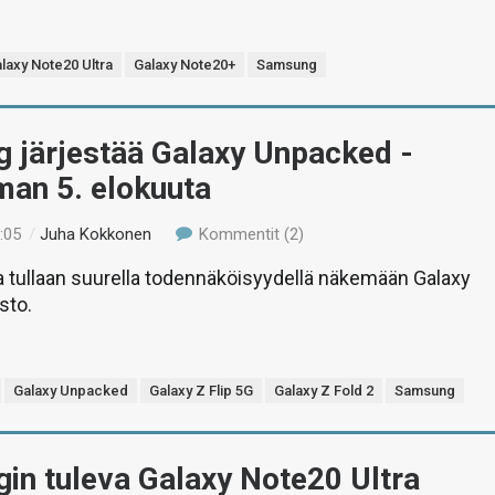
laxy Note20 Ultra
Galaxy Note20+
Samsung
 järjestää Galaxy Unpacked -
man 5. elokuuta
:05
/
Juha Kokkonen
Kommentit (2)
 tullaan suurella todennäköisyydellä näkemään Galaxy
sto.
Galaxy Unpacked
Galaxy Z Flip 5G
Galaxy Z Fold 2
Samsung
in tuleva Galaxy Note20 Ultra