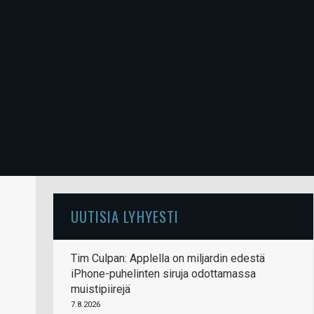
UUTISIA LYHYESTI
Tim Culpan: Applella on miljardin edestä
iPhone-puhelinten siruja odottamassa
muistipiirejä
7.8.2026