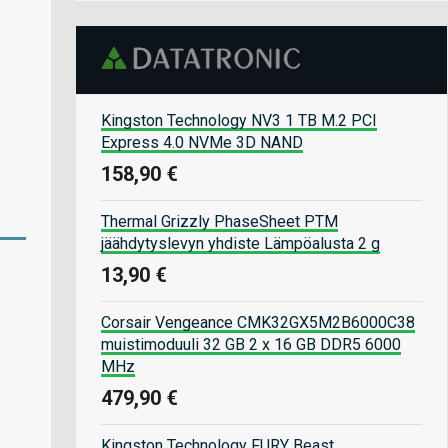
Kingston Technology NV3 1 TB M.2 PCI
Express 4.0 NVMe 3D NAND
158,90 €
Thermal Grizzly PhaseSheet PTM
jäähdytyslevyn yhdiste Lämpöalusta 2 g
13,90 €
Corsair Vengeance CMK32GX5M2B6000C38
muistimoduuli 32 GB 2 x 16 GB DDR5 6000
MHz
479,90 €
Kingston Technology FURY Beast