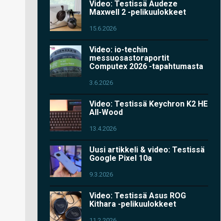
Video: Testissä Audeze
Maxwell 2 -pelikuulokkeet
15.6.2026
Video: io-techin
messuosastoraportit
Computex 2026 -tapahtumasta
3.6.2026
Video: Testissä Keychron K2 HE
All-Wood
13.4.2026
Uusi artikkeli & video: Testissä
Google Pixel 10a
9.3.2026
Video: Testissä Asus ROG
Kithara -pelikuulokkeet
11.2.2026