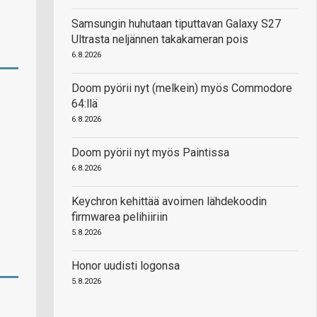
Samsungin huhutaan tiputtavan Galaxy S27
Ultrasta neljännen takakameran pois
6.8.2026
Doom pyörii nyt (melkein) myös Commodore
64:llä
6.8.2026
Doom pyörii nyt myös Paintissa
6.8.2026
Keychron kehittää avoimen lähdekoodin
firmwarea pelihiiriin
5.8.2026
Honor uudisti logonsa
5.8.2026