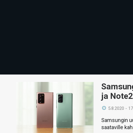
Samsung 
ja Note2
5.8.2020 - 17
Samsungin uu
saataville ka