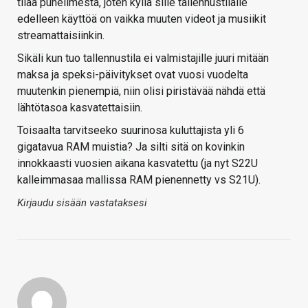
tilaa puhelimesta, joten kyllä sille tallennustilalle
edelleen käyttöä on vaikka muuten videot ja musiikit
streamattaisiinkin.
Sikäli kun tuo tallennustila ei valmistajille juuri mitään
maksa ja speksi-päivitykset ovat vuosi vuodelta
muutenkin pienempiä, niin olisi piristävää nähdä että
lähtötasoa kasvatettaisiin.
Toisaalta tarvitseeko suurinosa kuluttajista yli 6
gigatavua RAM muistia? Ja silti sitä on kovinkin
innokkaasti vuosien aikana kasvatettu (ja nyt S22U
kalleimmasaa mallissa RAM pienennetty vs S21U).
Kirjaudu sisään vastataksesi