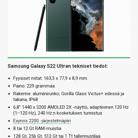
Samsung Galaxy S22 Ultran tekniset tiedot:
Fyysiset mitat: 163,3 x 77,9 x 8,9 mm
Paino: 229 grammaa
Rakenne: alumiinirunko, Gorilla Glass Victus+ edessä ja
takana, IP68
6,8” 1440 x 3200 AMOLED 2X -näyttö, adaptiivinen 120 Hz
(1–120 Hz), 240 Hz:n kosketuksen tunnistus
Exynos 2200 -järjestelmäpiiri
8 tai 12 Gt RAM-muistia
128 Gt, 256 Gt, 512 Gt tai 1 Tt tallennustilaa