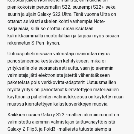
pienikokoisin perusmallin S22, suurempi S22+ sekä
suurin ja uljain Galaxy S22 Ultra. Tänä vuonna Ultra on
ottanut selvästi askelen kohti vanhempia Note-
sarjalaisia, sillä se erottuu sisaruksistaan
kulmikkaammalla muotoilullaan ja tarjoaa myös sisään
rakennetun S Pen -kynän.
Uutuuspuhelimissaan valmistaja mainostaa myös
panostaneensa kestävään kehitykseen, mikä ei
yritykselle ole suoranaisesti uutta, vaan jo aiemmin
valmistaja jätti elektronista jätettä vähentääkseen
paketeista pois verkkovirta-adapterit. Uutuusmallien
myötä yritys on panostanut kierrätettyjen materiaalien
käyttöön ja puhelinten valmistuksessa on käytetty muun
muassa kierrätettyjen kalastusverkkojen muovia.
Kaikkien uusien Galaxy S22 -mallien alumiinirungot on
valmistettu aiemmin valmistajan taittuvanäyttöisistä
Galaxy Z Flip3. ja Fold3 -malleista tutusta aiempia