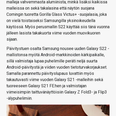
malleja vahvemmasta alumiinista, minkä lisäksi kaikissa
malleissa on sekä takalasina että näytön suojana
Corningin tuoretta Gorilla Glass Victus+ -suojalasia, joka
on vielä toistaiseksi Samsungilla yksinoikeudella
käytössä. Myös perusmallin S22 käyttää siis tänä vuonna
jälleen lasista takakuorta viime vuoden muovikuoren
sijaan.
Päivitystuen osalta Samsung nousee uuden Galaxy S22 -
mallistonsa myötä Android-markkinoiden kärkipaikalle,
sillä valmistaja lupaa puhelimille peräti neljä suurta
Android-päivitystä ja viiden vuoden tietoturvakorjaukset.
Samalla parannettu päivityslupaus luvattiin myös
takautuvasti viime vuoden Galaxy S21 -malleihin sekä
tuoreeseen Galaxy S21 FE:hen ja valmistajan
viimeisimpiin taittuvänäyttöisiin Galaxy Z Fold3- ja Flip3
-älypuhelimiin.