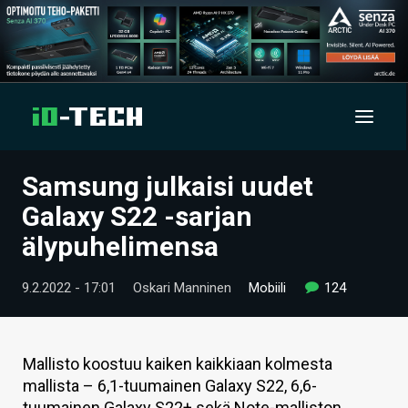
Samsung julkaisi uudet
UUTISET
Galaxy S22 -sarjan
ARTIKKELIT
älypuhelimensa
VIDEOT
9.2.2022 - 17:01
Oskari Manninen
Mobiili
124
TECHBBS
TIETOA
Mallisto koostuu kaiken kaikkiaan kolmesta
mallista – 6,1-tuumainen Galaxy S22, 6,6-
HINTA.FI
tuumainen Galaxy S22+ sekä Note-malliston