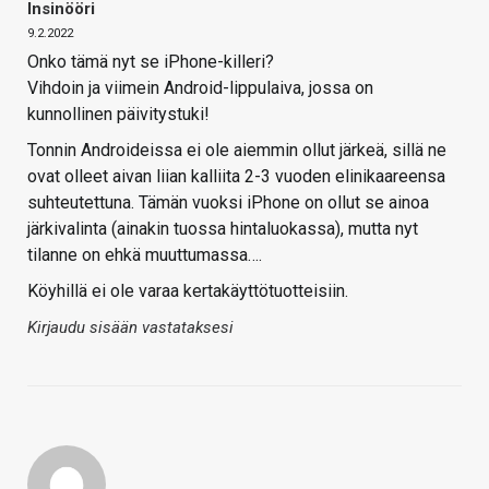
Insinööri
9.2.2022
Onko tämä nyt se iPhone-killeri?
Vihdoin ja viimein Android-lippulaiva, jossa on
kunnollinen päivitystuki!
Tonnin Androideissa ei ole aiemmin ollut järkeä, sillä ne
ovat olleet aivan liian kalliita 2-3 vuoden elinikaareensa
suhteutettuna. Tämän vuoksi iPhone on ollut se ainoa
järkivalinta (ainakin tuossa hintaluokassa), mutta nyt
tilanne on ehkä muuttumassa….
Köyhillä ei ole varaa kertakäyttötuotteisiin.
Kirjaudu sisään vastataksesi