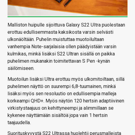
Malliston huipulle sijoittuva Galaxy S22 UItra puolestaan
erottuu edullisemmasta kaksikosta varsin selvästi
ulkonäöltään. Puhelin muistuttaa muotoilultaan
vanhempia Note-sarjalaisia ollen päädyistään varsin
kulmikas, minkä lisäksi S22 Ultran sisällä on paikka
puhelimen mukanakin toimitettavan S Pen -kynän
säilömiseen.
Muotoilun lisäksi Ultra erottuu myös ulkomitoiltaan, sillä
puhelimen näyttö on suurempi 6,8-tuumainen, minkä
lisäksi myös sen resoluutio on edullisempia malleja
korkeampi QHD+. Myös näytön 120 hertsin adaptiivinen
virkistystaajuus on kehittyneempi ja alimmillaan se
kykenee näyttämään sisältöä jopa vain 1 hertsin
taajuudella.
Suorituskyvystä S22 Ultrassa huolehtii perusmalleista