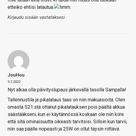
etteikö ehtisi latautua.
Kirjaudu sisään vastataksesi
JouHou
9.2.2022
Nyt alkaa olla päivityslupaus järkevällä tasolla Sampalla!
Tallennustila ja pikalataus taas on niin makuasioita. Olen
omasta S21:stä ottanut pikalatauksen pois päältä akkua
säästääkseni, kun ei käytännössä koskaan ole niin kiire
että sitä ominaisuutta oikeasti tarvitsisi. Silloin kun tarvii,
niin saa päälle nopeasti ja 25W on ollut täysin riittävä.