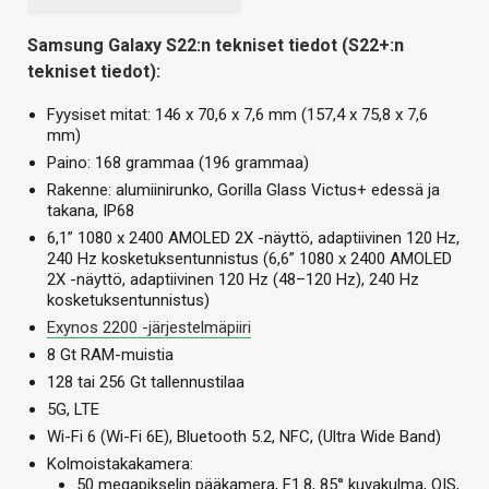
Samsung Galaxy S22:n tekniset tiedot (S22+:n
tekniset tiedot):
Fyysiset mitat: 146 x 70,6 x 7,6 mm (157,4 x 75,8 x 7,6
mm)
Paino: 168 grammaa (196 grammaa)
Rakenne: alumiinirunko, Gorilla Glass Victus+ edessä ja
takana, IP68
6,1” 1080 x 2400 AMOLED 2X -näyttö, adaptiivinen 120 Hz,
240 Hz kosketuksentunnistus (6,6” 1080 x 2400 AMOLED
2X -näyttö, adaptiivinen 120 Hz (48–120 Hz), 240 Hz
kosketuksentunnistus)
Exynos 2200 -järjestelmäpiiri
8 Gt RAM-muistia
128 tai 256 Gt tallennustilaa
5G, LTE
Wi-Fi 6 (Wi-Fi 6E), Bluetooth 5.2, NFC, (Ultra Wide Band)
Kolmoistakakamera:
50 megapikselin pääkamera, F1.8, 85° kuvakulma, OIS,