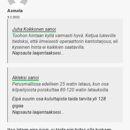
Asmola
9.2.2022
Juha Kokkonen sanoi
Tuohon hintaan kyllä varmasti hyvä. Ketjua lukeville
tiedoksi, että ilmeisesti operaattorin kantistarjous, eli
kyseinen hinta ei kaikkien saatavilla.
Napsauta laajentaaksesi…
Akleksi sanoi
Perusmallissa edelleen 25 watin lataus, kun osa
kilpailijoista porskuttaa 80-120 watin latauksilla.
Eipä suurin osa kuluttajista taida tarvita yli 128
gigaa.
Napsauta laajentaaksesi…
Itse lataan aina öisin, ei taida niin hidas olla tuokaan