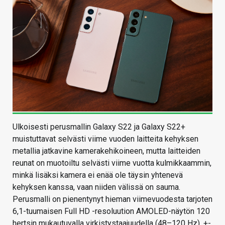
Ulkoisesti perusmallin Galaxy S22 ja Galaxy S22+
muistuttavat selvästi viime vuoden laitteita kehyksen
metallia jatkavine kamerakehikoineen, mutta laitteiden
reunat on muotoiltu selvästi viime vuotta kulmikkaammin,
minkä lisäksi kamera ei enää ole täysin yhtenevä
kehyksen kanssa, vaan niiden välissä on sauma.
Perusmalli on pienentynyt hieman viimevuodesta tarjoten
6,1-tuumaisen Full HD -resoluution AMOLED-näytön 120
hertsin mukautuvalla virkistystaajuudella (48–120 Hz). +-