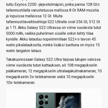
tuttu Exynos 2200 -järjestelmäpiiri, jonka parina 128 Gt:n
tallennustilalla varustetussa mallissa 8 Gt RAM-muistia
ja lopuissa malleissa 12 Gt. Muita
tallennustilavaihtoehtoja S22 Ultralle ovat 256 Gt, 512 Gt
ja 1 Tt. Akku Galaxy S22 Ultrassa on viime vuodesta tutut
5000 mAh, vaikka puhelimen sisälle onkin tehty tilaa
kynälle. Akku latautuu nopeimmillaan S22+:n tavoin 45
watin pikalatauksella, minkä lisäksi tuettuna on myös 15
watin langaton lataus.
Takakuoressaan Galaxy S22 Ultra tarjoaa lukujen valossa
viime vuodesta tutun kattauksen, eli 108 megapikselin
pääkameran, 12 megapikselin ultralaajakulmakameran, 10
megapikselin 3x-telekameran sekä 10 megapikselin
10x-telekameran.