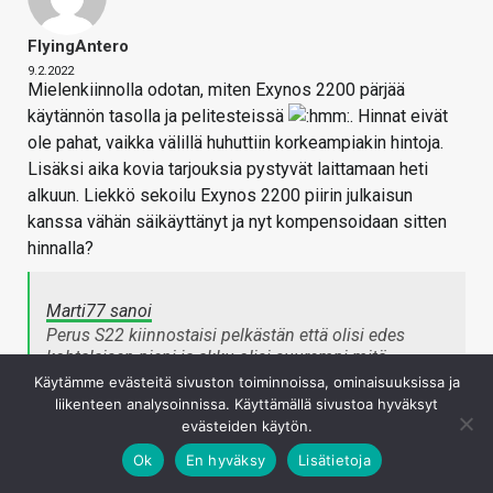
FlyingAntero
9.2.2022
Mielenkiinnolla odotan, miten Exynos 2200 pärjää
käytännön tasolla ja pelitesteissä
. Hinnat eivät
ole pahat, vaikka välillä huhuttiin korkeampiakin hintoja.
Lisäksi aika kovia tarjouksia pystyvät laittamaan heti
alkuun. Liekkö sekoilu Exynos 2200 piirin julkaisun
kanssa vähän säikäyttänyt ja nyt kompensoidaan sitten
hinnalla?
Marti77 sanoi
Perus S22 kiinnostaisi pelkästän että olisi edes
kohtalaisen pieni ja akku olisi suurempi mitä
nykyisessä puhelimessa mutta ilman arvosteluita ei
Käytämme evästeitä sivuston toiminnoissa, ominaisuuksissa ja
voi ostaa kun voi olla täysi susi jos on
liikenteen analysoinnissa. Käyttämällä sivustoa hyväksyt
lämpenemisongelmia.
evästeiden käytön.
Olisivat saaneet tuoda s22e mallin samalla saataville
Ok
En hyväksy
Lisätietoja
kun monella alkaa olla päivitys ajankohtainen
vanhasta s10e mallista.