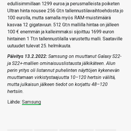
edullisimmillaan 1299 euroa ja perusmalleista poiketen
Ultran hinta nousee 256 Gt:n tallennustilavaihtoehdosta jo
100 eurolla, mutta samalla myös RAM-muistimäärä
kasvaa 12 gigatavuun. 512 Gt:n mallilla hintaa on jälleen
100 € enemmän ja kalleimmaksi sijoittuu 1699 euron
hintainen 1 Tt:n tallennustilalla varustettu malli. Saataville
uutuudet tulevat 25. helmikuuta.
Päivitys 13.2.2022:
Samsung on muuttanut Galaxy S22-
ja S22+-mallien ominaisuuslistausta jälkikäteen. Alun
perin yritys oli listannut puhelinten näyttöjen kykenevän
muuttamaan virkistystaajuutta 10–120 hertsin väliltä,
mutta julkaisun jälkeen tiedot on korjattu 48–120
hertsiin.
Lähde:
Samsung