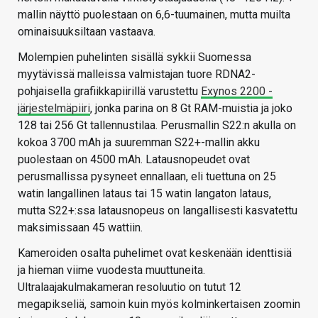
mallin näyttö puolestaan on 6,6-tuumainen, mutta muilta
ominaisuuksiltaan vastaava.
Molempien puhelinten sisällä sykkii Suomessa
myytävissä malleissa valmistajan tuore RDNA2-
pohjaisella grafiikkapiirillä varustettu
Exynos 2200 -
järjestelmäpiiri
, jonka parina on 8 Gt RAM-muistia ja joko
128 tai 256 Gt tallennustilaa. Perusmallin S22:n akulla on
kokoa 3700 mAh ja suuremman S22+-mallin akku
puolestaan on 4500 mAh. Latausnopeudet ovat
perusmallissa pysyneet ennallaan, eli tuettuna on 25
watin langallinen lataus tai 15 watin langaton lataus,
mutta S22+:ssa latausnopeus on langallisesti kasvatettu
maksimissaan 45 wattiin.
Kameroiden osalta puhelimet ovat keskenään identtisiä
ja hieman viime vuodesta muuttuneita.
Ultralaajakulmakameran resoluutio on tutut 12
megapikseliä, samoin kuin myös kolminkertaisen zoomin