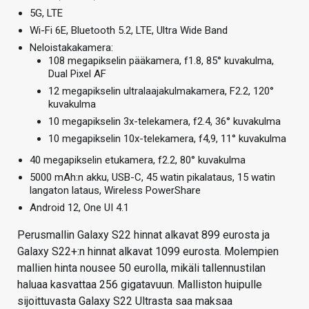
5G, LTE
Wi-Fi 6E, Bluetooth 5.2, LTE, Ultra Wide Band
Neloistakakamera:
108 megapikselin pääkamera, f1.8, 85° kuvakulma,
Dual Pixel AF
12 megapikselin ultralaajakulmakamera, F2.2, 120°
kuvakulma
10 megapikselin 3x-telekamera, f2.4, 36° kuvakulma
10 megapikselin 10x-telekamera, f4,9, 11° kuvakulma
40 megapikselin etukamera, f2.2, 80° kuvakulma
5000 mAh:n akku, USB-C, 45 watin pikalataus, 15 watin
langaton lataus, Wireless PowerShare
Android 12, One UI 4.1
Perusmallin Galaxy S22 hinnat alkavat 899 eurosta ja
Galaxy S22+:n hinnat alkavat 1099 eurosta. Molempien
mallien hinta nousee 50 eurolla, mikäli tallennustilan
haluaa kasvattaa 256 gigatavuun. Malliston huipulle
sijoittuvasta Galaxy S22 Ultrasta saa maksaa