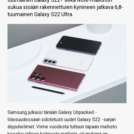
sukua sisään rakennettuien kynineen jatkava 6,8-
KAUPPA
tuumainen Galaxy S22 Ultra.
VAIHDA TEEMA
HAKU
Samsung julkaisi tänään Galaxy Unpacked -
tilaisuudessaan odotetusti uudet Galaxy S22 -sarjan
älypuhelimet. Viime vuodesta tuttuun tapaan mallisto
koostuu jälleen kolmesta mallista, eli mukana on