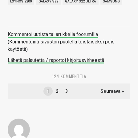
EXYNOS 2200
GALAXY S22
GALAXY S22 ULTRA
SAMSUNG
Kommentoi uutista tai artikkelia foorumilla
(Kommentointi sivuston puolella toistaiseksi pois
käytöstä)
Lähetä palautetta / raportoi kirjoitusvirheestä
124 KOMMENTTIA
1
2
3
Seuraava »