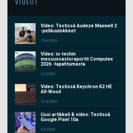
VIDEOT
Video: Testissä Audeze Maxwell 2
-pelikuulokkeet
15.6.2026
Video: io-techin
messuosastoraportit Computex
2026 -tapahtumasta
3.6.2026
Video: Testissä Keychron K2 HE
All-Wood
13.4.2026
Uusi artikkeli & video: Testissä
Google Pixel 10a
9.3.2026