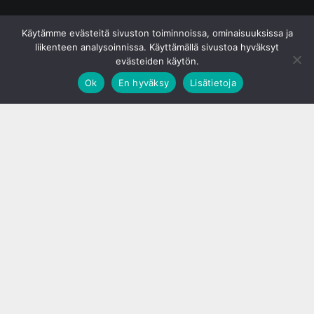
© S&J Media Oy
Käytämme evästeitä sivuston toiminnoissa, ominaisuuksissa ja
liikenteen analysoinnissa. Käyttämällä sivustoa hyväksyt
evästeiden käytön.
Ok
En hyväksy
Lisätietoja
;