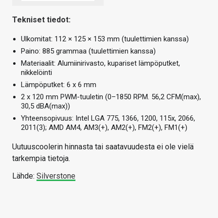
Tekniset tiedot:
Ulkomitat: 112 × 125 × 153 mm (tuulettimien kanssa)
Paino: 885 grammaa (tuulettimien kanssa)
Materiaalit: Alumiinirivasto, kupariset lämpöputket,
nikkelöinti
Lämpöputket: 6 x 6 mm
2 x 120 mm PWM-tuuletin (0–1850 RPM. 56,2 CFM(max),
30,5 dBA(max))
Yhteensopivuus: Intel LGA 775, 1366, 1200, 115x, 2066,
2011(3); AMD AM4, AM3(+), AM2(+), FM2(+), FM1(+)
Uutuuscoolerin hinnasta tai saatavuudesta ei ole vielä
tarkempia tietoja.
Lähde:
Silverstone