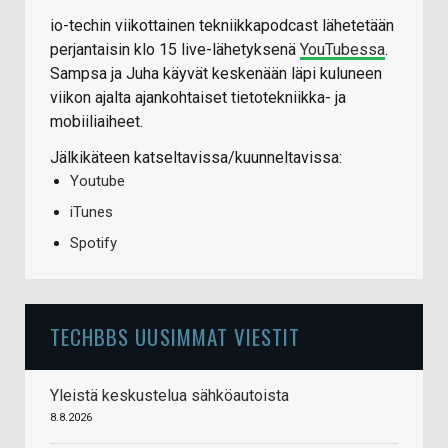
io-techin viikottainen tekniikkapodcast lähetetään
perjantaisin klo 15 live-lähetyksenä
YouTubessa
.
Sampsa ja Juha käyvät keskenään läpi kuluneen
viikon ajalta ajankohtaiset tietotekniikka- ja
mobiiliaiheet.
Jälkikäteen katseltavissa/kuunneltavissa:
Youtube
iTunes
Spotify
TECHBBS UUSIMMAT VIESTIT
Yleistä keskustelua sähköautoista
8.8.2026