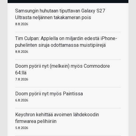
Samsungin huhutaan tiputtavan Galaxy S27
Ultrasta neljännen takakameran pois
8.8.2026
Tim Culpan: Applella on miljardin edestä iPhone-
puhelinten siruja odottamassa muistipiirejä
8.8.2026
Doom pyörii nyt (melkein) myös Commodore
64:llä
7.8.2026
Doom pyörii nyt myös Paintissa
6.8.2026
Keychron kehittää avoimen lähdekoodin
firmwarea pelihiiriin
5.8.2026