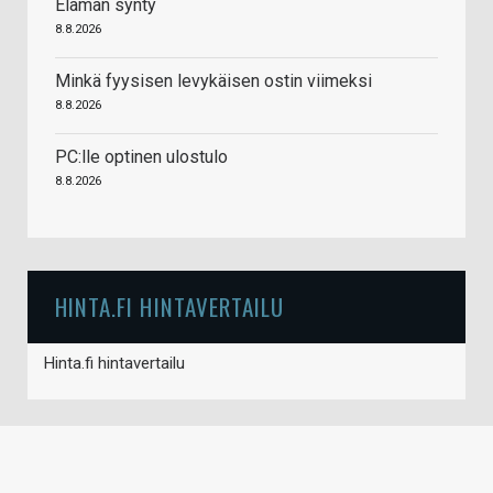
Elämän synty
8.8.2026
Minkä fyysisen levykäisen ostin viimeksi
8.8.2026
PC:lle optinen ulostulo
8.8.2026
HINTA.FI HINTAVERTAILU
Hinta.fi hintavertailu