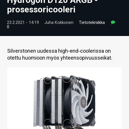
ARTIKKELIT
prosessoricooleri
VIDEOT
23.2.2021 - 14:19
Juha Kokkonen
Tietotekniikka
0
TECHBBS
TIETOA
Silverstonen uudessa high-end-coolerissa on
HINTA.FI
otettu huomioon myös yhteensopivuusseikat.
KAUPPA
VAIHDA TEEMA
HAKU