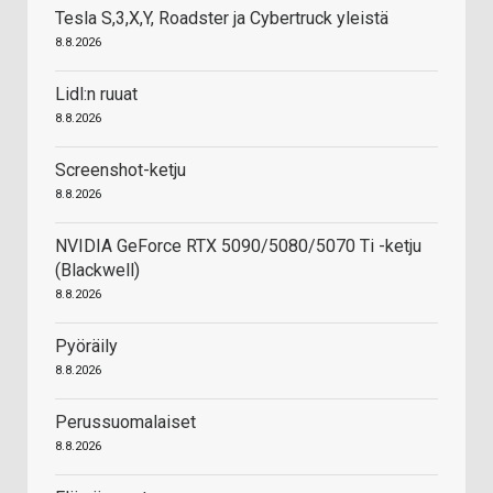
Tesla S,3,X,Y, Roadster ja Cybertruck yleistä
8.8.2026
Lidl:n ruuat
8.8.2026
Screenshot-ketju
8.8.2026
NVIDIA GeForce RTX 5090/5080/5070 Ti -ketju
(Blackwell)
8.8.2026
Pyöräily
8.8.2026
Perussuomalaiset
8.8.2026