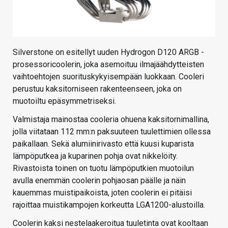
Silverstone on esitellyt uuden Hydrogon D120 ARGB -
prosessoricoolerin, joka asemoituu ilmajäähdytteisten
vaihtoehtojen suorituskykyisempään luokkaan. Cooleri
perustuu kaksitorniseen rakenteenseen, joka on
muotoiltu epäsymmetriseksi.
Valmistaja mainostaa cooleria ohuena kaksitornimallina,
jolla viitataan 112 mm:n paksuuteen tuulettimien ollessa
paikallaan. Sekä alumiinirivasto että kuusi kuparista
lämpöputkea ja kuparinen pohja ovat nikkelöity.
Rivastoista toinen on tuotu lämpöputkien muotoilun
avulla enemmän coolerin pohjaosan päälle ja näin
kauemmas muistipaikoista, joten coolerin ei pitäisi
rajoittaa muistikampojen korkeutta LGA1200-alustoilla.
Coolerin kaksi nestelaakeroitua tuuletinta ovat kooltaan