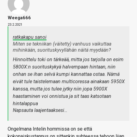
Weega666
23.2.2021
ratkakapu sanoi
Miten se tekniikan (väitetty) vanhuus vaikuttaa
mihinkään, suorituskyvyllähän näitä myydään?
Hinnoittelu toki on tärkeää, mitta jos tarjolla on esim
5800X:n suorituskykyä halvempaan hintaan, niin
onhan se ihan selvä kumpi kannattaa ostaa. Nämä
eivät tule taistelemaan multicoressa ainakaan 5950X
kanssa, mutta jos tulee jytky niin jopa 5900X
haastaminen voi onnistua ja sit taas katsotaan
hintalappua
Napsauta laajentaaksesi…
Ongelmana Intelin hommissa on se että
kokonaiskustannus on sittenkin suhteessa tehoon liian