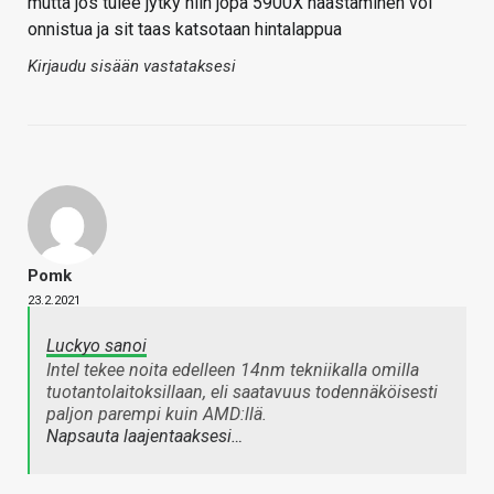
mutta jos tulee jytky niin jopa 5900X haastaminen voi
onnistua ja sit taas katsotaan hintalappua
Kirjaudu sisään vastataksesi
Pomk
23.2.2021
Luckyo sanoi
Intel tekee noita edelleen 14nm tekniikalla omilla
tuotantolaitoksillaan, eli saatavuus todennäköisesti
paljon parempi kuin AMD:llä.
Napsauta laajentaaksesi…