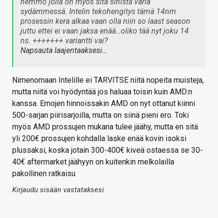
hemmo jolla on myös sitä sinistä väriä
sydämmessä. Intelin tekohengitys tämä 14nm
prosessin kera alkaa vaan olla niin so laast season
juttu ettei ei vaan jaksa enää…oliko tää nyt joku 14
ns. +++++++ variantti vai?
Napsauta laajentaaksesi…
Nimenomaan Intelille ei TARVITSE niitä nopeita muisteja,
mutta niitä voi hyödyntää jos haluaa toisin kuin AMD:n
kanssa. Emojen hinnoissakin AMD on nyt ottanut kiinni
500-sarjan piirisarjoilla, mutta on siinä pieni ero. Toki
myös AMD prossujen mukana tulee jäähy, mutta en sitä
yli 200€ prossujen kohdalla laske enää kovin isoksi
plussaksi, koska jotain 300-400€ kiveä ostaessa se 30-
40€ aftermarket jäähyyn on kuitenkin melkolailla
pakollinen ratkaisu
Kirjaudu sisään vastataksesi