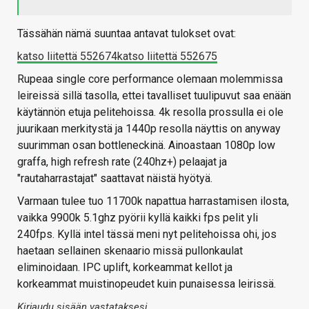
Tässähän nämä suuntaa antavat tulokset ovat:
katso liitettä 552674
katso liitettä 552675
Rupeaa single core performance olemaan molemmissa
leireissä sillä tasolla, ettei tavalliset tuulipuvut saa enään
käytännön etuja pelitehoissa. 4k resolla prossulla ei ole
juurikaan merkitystä ja 1440p resolla näyttis on anyway
suurimman osan bottleneckinä. Ainoastaan 1080p low
graffa, high refresh rate (240hz+) pelaajat ja
"rautaharrastajat" saattavat näistä hyötyä.
Varmaan tulee tuo 11700k napattua harrastamisen ilosta,
vaikka 9900k 5.1ghz pyörii kyllä kaikki fps pelit yli
240fps. Kyllä intel tässä meni nyt pelitehoissa ohi, jos
haetaan sellainen skenaario missä pullonkaulat
eliminoidaan. IPC uplift, korkeammat kellot ja
korkeammat muistinopeudet kuin punaisessa leirissä.
Kirjaudu sisään vastataksesi