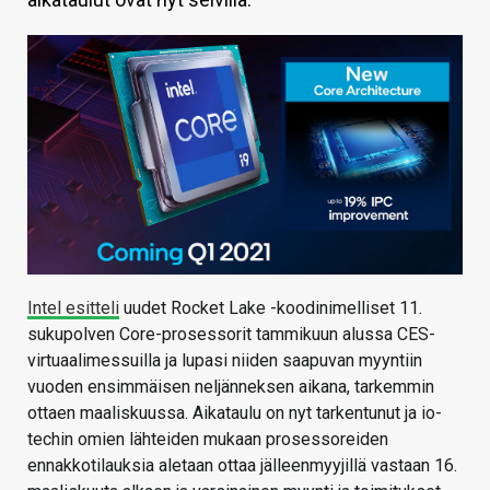
KAUPPA
VAIHDA TEEMA
HAKU
Intel esitteli
uudet Rocket Lake -koodinimelliset 11.
sukupolven Core-prosessorit tammikuun alussa CES-
virtuaalimessuilla ja lupasi niiden saapuvan myyntiin
vuoden ensimmäisen neljänneksen aikana, tarkemmin
ottaen maaliskuussa. Aikataulu on nyt tarkentunut ja io-
techin omien lähteiden mukaan prosessoreiden
ennakkotilauksia aletaan ottaa jälleenmyyjillä vastaan 16.