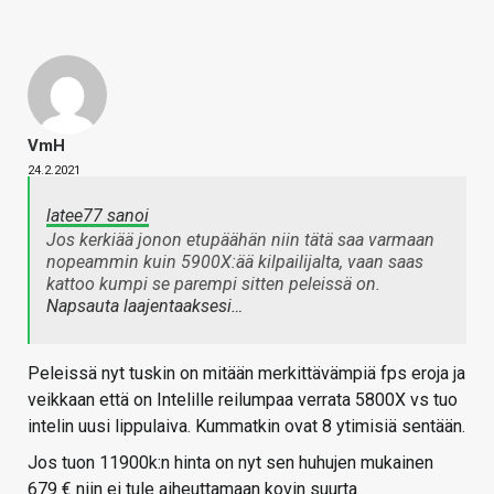
VmH
24.2.2021
latee77 sanoi
Jos kerkiää jonon etupäähän niin tätä saa varmaan
nopeammin kuin 5900X:ää kilpailijalta, vaan saas
kattoo kumpi se parempi sitten peleissä on.
Napsauta laajentaaksesi…
Peleissä nyt tuskin on mitään merkittävämpiä fps eroja ja
veikkaan että on Intelille reilumpaa verrata 5800X vs tuo
intelin uusi lippulaiva. Kummatkin ovat 8 ytimisiä sentään.
Jos tuon 11900k:n hinta on nyt sen huhujen mukainen
679 € niin ei tule aiheuttamaan kovin suurta