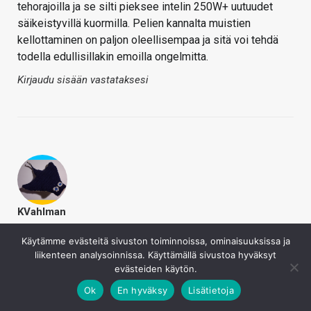
tehorajoilla ja se silti pieksee intelin 250W+ uutuudet
säikeistyvillä kuormilla. Pelien kannalta muistien
kellottaminen on paljon oleellisempaa ja sitä voi tehdä
todella edullisillakin emoilla ongelmitta.
Kirjaudu sisään vastataksesi
KVahlman
24.2.2021
Käytämme evästeitä sivuston toiminnoissa, ominaisuuksissa ja
pomk sanoi
liikenteen analysoinnissa. Käyttämällä sivustoa hyväksyt
evästeiden käytön.
Toisaalta sitä 5950x:ää voi pitää varmaan vaikka
45W tehorajoilla ja se silti pieksee intelin 250W+
Ok
En hyväksy
Lisätietoja
uutuudet säikeistyvillä kuormilla. Pelien kannalta