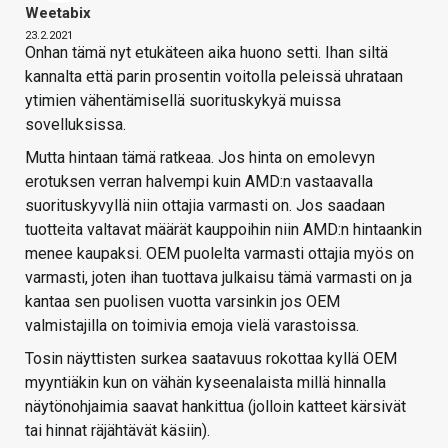
Weetabix
23.2.2021
Onhan tämä nyt etukäteen aika huono setti. Ihan siltä
kannalta että parin prosentin voitolla peleissä uhrataan
ytimien vähentämisellä suorituskykyä muissa
sovelluksissa.
Mutta hintaan tämä ratkeaa. Jos hinta on emolevyn
erotuksen verran halvempi kuin AMD:n vastaavalla
suorituskyvyllä niin ottajia varmasti on. Jos saadaan
tuotteita valtavat määrät kauppoihin niin AMD:n hintaankin
menee kaupaksi. OEM puolelta varmasti ottajia myös on
varmasti, joten ihan tuottava julkaisu tämä varmasti on ja
kantaa sen puolisen vuotta varsinkin jos OEM
valmistajilla on toimivia emoja vielä varastoissa.
Tosin näyttisten surkea saatavuus rokottaa kyllä OEM
myyntiäkin kun on vähän kyseenalaista millä hinnalla
näytönohjaimia saavat hankittua (jolloin katteet kärsivät
tai hinnat räjähtävät käsiin).