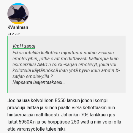
KVahlman
24.2.2021
VmH sanoi
Eikös intelillä kellottelu rajoittunut noihin z-sarjan
emolevyihin, jotka ovat merkittävästi kalliimpia kuin
esimerkiksi AMD:n b5xx -sarjan emolevyt, joilla voi
kellotella käytännössä ihan yhtä hyvin kuin amd:n X-
sarjan emolevyillä ?
Napsauta laajentaaksesi…
Jos haluaa kelvollisen B550 lankun johon isompi
prossuja laittaa ja siihen päälle vielä kellottaakin niin
hintaeroa jää maltillisesti. Johonkin 70€ lankkuun jos
laitat 5950X:n ja se hörppäsee 250 wattia niin voipi olla
että virransyötölle tulee hiki.