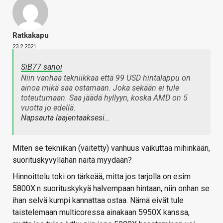
Ratkakapu
23.2.2021
SiB77 sanoi
Niin vanhaa tekniikkaa että 99 USD hintalappu on
ainoa mikä saa ostamaan. Joka sekään ei tule
toteutumaan. Saa jäädä hyllyyn, koska AMD on 5
vuotta jo edellä.
Napsauta laajentaaksesi…
Miten se tekniikan (väitetty) vanhuus vaikuttaa mihinkään,
suorituskyvyllähän näitä myydään?
Hinnoittelu toki on tärkeää, mitta jos tarjolla on esim
5800X:n suorituskykyä halvempaan hintaan, niin onhan se
ihan selvä kumpi kannattaa ostaa. Nämä eivät tule
taistelemaan multicoressa ainakaan 5950X kanssa,