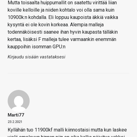
Mutta toisaalta huippumallit on saatettu virittää liian
koville kelloille ja niiden kohtalo voi olla sama kuin
10900k:n kohdalla. Eli loppuu kaupoista äkkiä vaikka
kysyntä ei ole kovin korkeaa. Alempia malleja
todennäköisesti saanee ihan hyvin kaupasta tälläkin
kertaa, lisäksi F malleja tulee varmaankin enemmän
kauppoihin isomman GPU:n
Kirjaudu sisään vastataksesi
Marti77
23.2.2021
Kyllähän tuo 11900kf malli kiinnostaisi mutta kun laskee