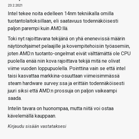
23.2.2021
Intel tekee noita edelleen 14nm tekniikalla omilla
tuotantolaitoksillaan, eli saatavuus todennäköisesti
paljon parempi kuin AMD:llä.
Toki nyt rajoittavana tekijänä on yhä enenevissä määrin
näytönohjaimet pelaajille ja kovempitehoisiin työasemiin,
joten AMD:n tuotanto-ongelmat eivät välttämättä ole CPU
puolella enää niin kova rajoittava tekijä mitä ne olivat
viime vuoden loppupuolella. Pointtina vain se että intel
taisi kasvattaa markkina-osuuttaan viimeisimmässä
steam hardware survey:ssa ja erittäin todennäköisesti
juuri siksi että AMD:n prossuja on paljon vaikeampi
saada.
Intelin tavara on huonompaa, mutta niitä voi ostaa
kävelemällä kauppaan.
Kirjaudu sisään vastataksesi