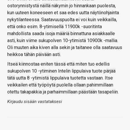
ostorynnistystä näillä näkymin jo hinnankaan puolesta,
kun uuteen koneeseen et saa edes uutta näytönohjainta
nykytilanteessa. Saatavuuspuolta ei voi kuin veikkailla,
että onko esim. 8-ytimisellä 11900k -suoritinta
mahdollista saada isoja määriä binnattuna asiakkaalle
asti, kuin viime sukupolven 10-ytimistä 10900k -mallia.
Oli muuten aika kiven alla sekin ja taitanee olla saatavuus
heikkoa tähän päivään asti.
Itseä kiinnostaa eniten tässä että miten tuo edellis
sukupolven 10 -ytiminen Intelin lippulaiva tuote pärjää
tätä uutta 8 -ytimistä lippulaiva tuotetta vastaan. Itse
veikkailen että työpöytä puolella ollaan pahimmillaan
otettu takapakkia ja parhaimmillaan päästään tasapeliin.
Kirjaudu sisään vastataksesi