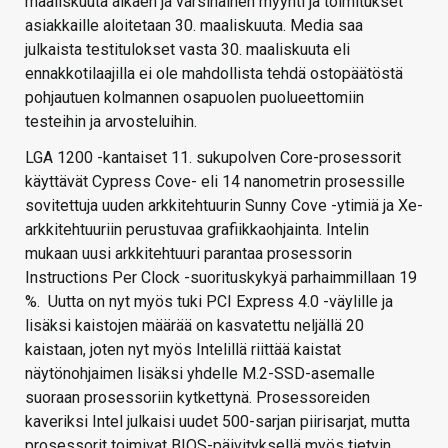
maaliskuuta alkaen ja varsinainen myynti ja toimitukset
asiakkaille aloitetaan 30. maaliskuuta. Media saa
julkaista testitulokset vasta 30. maaliskuuta eli
ennakkotilaajilla ei ole mahdollista tehdä ostopäätöstä
pohjautuen kolmannen osapuolen puolueettomiin
testeihin ja arvosteluihin.
LGA 1200 -kantaiset 11. sukupolven Core-prosessorit
käyttävät Cypress Cove- eli 14 nanometrin prosessille
sovitettuja uuden arkkitehtuurin Sunny Cove -ytimiä ja Xe-
arkkitehtuuriin perustuvaa grafiikkaohjainta. Intelin
mukaan uusi arkkitehtuuri parantaa prosessorin
Instructions Per Clock -suorituskykyä parhaimmillaan 19
%. Uutta on nyt myös tuki PCI Express 4.0 -väylille ja
lisäksi kaistojen määrää on kasvatettu neljällä 20
kaistaan, joten nyt myös Intelillä riittää kaistat
näytönohjaimen lisäksi yhdelle M.2-SSD-asemalle
suoraan prosessoriin kytkettynä. Prosessoreiden
kaveriksi Intel julkaisi uudet 500-sarjan piirisarjat, mutta
prosessorit toimivat BIOS-päivityksellä myös tietyin