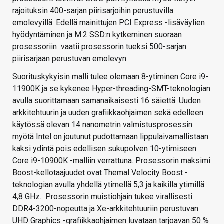
rajoituksin 400-sarjan piirisarjoihin perustuvilla
emolevyillä. Edellä mainittujen PCI Express -lisäväylien
hyödyntäminen ja M.2 SSD:n kytkeminen suoraan
prosessoriin vaatii prosessorin tueksi 500-sarjan
piirisarjaan perustuvan emolevyn.
Suorituskykyisin malli tulee olemaan 8-ytiminen Core i9-
11900K ja se kykenee Hyper-threading-SMT-teknologian
avulla suorittamaan samanaikaisesti 16 säiettä. Uuden
arkkitehtuurin ja uuden grafiikkaohjaimen sekä edelleen
käytössä olevan 14 nanometrin valmistusprosessin
myötä Intel on joutunut pudottamaan lippulaivamallistaan
kaksi ydintä pois edellisen sukupolven 10-ytimiseen
Core i9-10900K -malliin verrattuna. Prosessorin maksimi
Boost-kellotaajuudet ovat Themal Velocity Boost -
teknologian avulla yhdellä ytimellä 5,3 ja kaikilla ytimillä
4,8 GHz. Prosessorin muistiohjain tukee virallisesti
DDR4-3200-nopeutta ja Xe-arkkitehtuuriin perustuvan
UHD Graphics -grafiikkaohjaimen luvataan tarjoavan 50 %