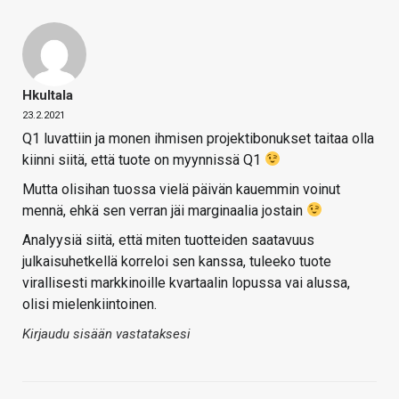
Hkultala
23.2.2021
Q1 luvattiin ja monen ihmisen projektibonukset taitaa olla
kiinni siitä, että tuote on myynnissä Q1
Mutta olisihan tuossa vielä päivän kauemmin voinut
mennä, ehkä sen verran jäi marginaalia jostain
Analyysiä siitä, että miten tuotteiden saatavuus
julkaisuhetkellä korreloi sen kanssa, tuleeko tuote
virallisesti markkinoille kvartaalin lopussa vai alussa,
olisi mielenkiintoinen.
Kirjaudu sisään vastataksesi