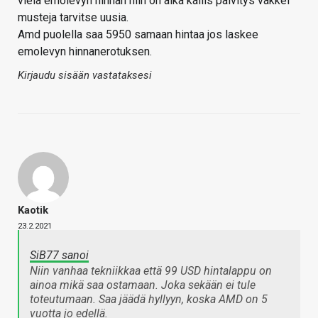
vielä emolevyn hinnan niin on aika kallis päivitys vakkei
musteja tarvitse uusia.
Amd puolella saa 5950 samaan hintaa jos laskee
emolevyn hinnanerotuksen.
Kirjaudu sisään vastataksesi
Kaotik
23.2.2021
SiB77 sanoi
Niin vanhaa tekniikkaa että 99 USD hintalappu on
ainoa mikä saa ostamaan. Joka sekään ei tule
toteutumaan. Saa jäädä hyllyyn, koska AMD on 5
vuotta jo edellä.