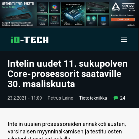
Intelin uudet 11. sukupolven
UUTISET
Core-prosessorit saataville
ARTIKKELIT
30. maaliskuuta
VIDEOT
23.2.2021 - 11:09
Petrus Laine
Tietotekniikka
24
TECHBBS
TIETOA
Intelin uusien prosessoreiden ennakkotilausten,
varsinaisen myynninalkamisen ja testitulosten
HINTA.FI
aikataulut ovat nyt selvillä.