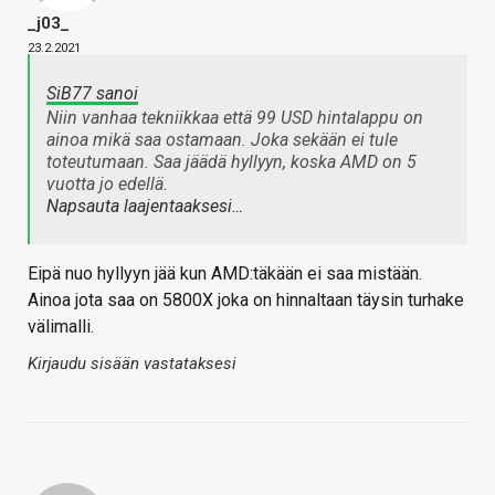
_j03_
23.2.2021
SiB77 sanoi
Niin vanhaa tekniikkaa että 99 USD hintalappu on
ainoa mikä saa ostamaan. Joka sekään ei tule
toteutumaan. Saa jäädä hyllyyn, koska AMD on 5
vuotta jo edellä.
Napsauta laajentaaksesi…
Eipä nuo hyllyyn jää kun AMD:täkään ei saa mistään.
Ainoa jota saa on 5800X joka on hinnaltaan täysin turhake
välimalli.
Kirjaudu sisään vastataksesi