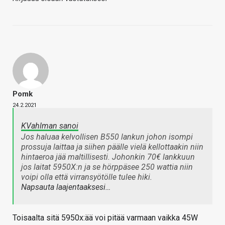
Pomk
24.2.2021
KVahlman sanoi
Jos haluaa kelvollisen B550 lankun johon isompi
prossuja laittaa ja siihen päälle vielä kellottaakin niin
hintaeroa jää maltillisesti. Johonkin 70€ lankkuun
jos laitat 5950X:n ja se hörppäsee 250 wattia niin
voipi olla että virransyötölle tulee hiki.
Napsauta laajentaaksesi…
Toisaalta sitä 5950x:ää voi pitää varmaan vaikka 45W