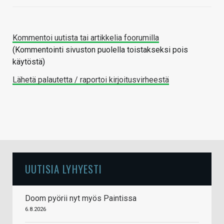
Kommentoi uutista tai artikkelia foorumilla
(Kommentointi sivuston puolella toistakseksi pois
käytöstä)
Lähetä palautetta / raportoi kirjoitusvirheestä
UUTISIA LYHYESTI
Doom pyörii nyt myös Paintissa
6.8.2026