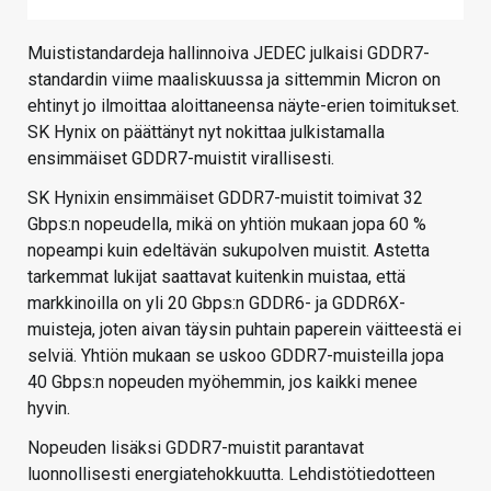
Muististandardeja hallinnoiva JEDEC julkaisi GDDR7-
standardin viime maaliskuussa ja sittemmin Micron on
ehtinyt jo ilmoittaa aloittaneensa näyte-erien toimitukset.
SK Hynix on päättänyt nyt nokittaa julkistamalla
ensimmäiset GDDR7-muistit virallisesti.
SK Hynixin ensimmäiset GDDR7-muistit toimivat 32
Gbps:n nopeudella, mikä on yhtiön mukaan jopa 60 %
nopeampi kuin edeltävän sukupolven muistit. Astetta
tarkemmat lukijat saattavat kuitenkin muistaa, että
markkinoilla on yli 20 Gbps:n GDDR6- ja GDDR6X-
muisteja, joten aivan täysin puhtain paperein väitteestä ei
selviä. Yhtiön mukaan se uskoo GDDR7-muisteilla jopa
40 Gbps:n nopeuden myöhemmin, jos kaikki menee
hyvin.
Nopeuden lisäksi GDDR7-muistit parantavat
luonnollisesti energiatehokkuutta. Lehdistötiedotteen