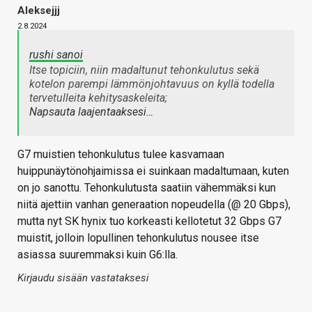
Aleksejjj
2.8.2024
rushi sanoi
Itse topiciin, niin madaltunut tehonkulutus sekä
kotelon parempi lämmönjohtavuus on kyllä todella
tervetulleita kehitysaskeleita;
Napsauta laajentaaksesi…
G7 muistien tehonkulutus tulee kasvamaan
huippunäytönohjaimissa ei suinkaan madaltumaan, kuten
on jo sanottu. Tehonkulutusta saatiin vähemmäksi kun
niitä ajettiin vanhan generaation nopeudella (@ 20 Gbps),
mutta nyt SK hynix tuo korkeasti kellotetut 32 Gbps G7
muistit, jolloin lopullinen tehonkulutus nousee itse
asiassa suuremmaksi kuin G6:lla.
Kirjaudu sisään vastataksesi