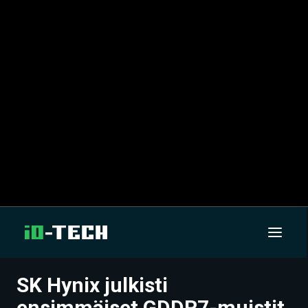
SK Hynix julkisti
UUTISET
ensimmäiset GDDR7-muistit