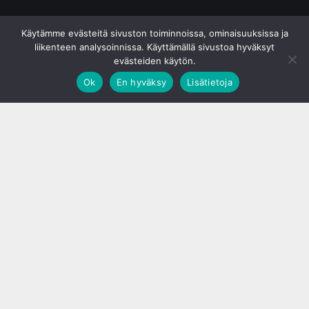
© S&J Media Oy
Käytämme evästeitä sivuston toiminnoissa, ominaisuuksissa ja
liikenteen analysoinnissa. Käyttämällä sivustoa hyväksyt
evästeiden käytön.
Ok
En hyväksy
Lisätietoja
;