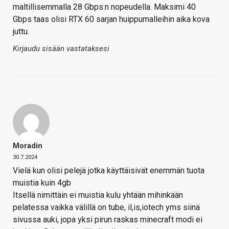
maltillisemmalla 28 Gbps:n nopeudella. Maksimi 40
Gbps taas olisi RTX 60 sarjan huippumalleihin aika kova
juttu.
Kirjaudu sisään vastataksesi
Moradin
30.7.2024
Vielä kun olisi pelejä jotka käyttäisivät enemmän tuota
muistia kuin 4gb
Itsellä nimittäin ei muistia kulu yhtään mihinkään
pelatessa vaikka välillä on tube, il,is,iotech yms siinä
sivussa auki, jopa yksi pirun raskas minecraft modi ei