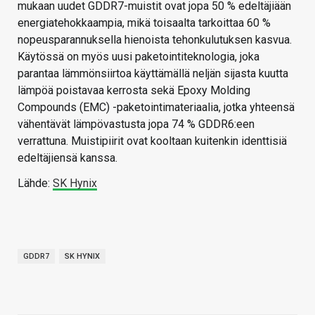
mukaan uudet GDDR7-muistit ovat jopa 50 % edeltäjiään
energiatehokkaampia, mikä toisaalta tarkoittaa 60 %
nopeusparannuksella hienoista tehonkulutuksen kasvua.
Käytössä on myös uusi paketointiteknologia, joka
parantaa lämmönsiirtoa käyttämällä neljän sijasta kuutta
lämpöä poistavaa kerrosta sekä Epoxy Molding
Compounds (EMC) -paketointimateriaalia, jotka yhteensä
vähentävät lämpövastusta jopa 74 % GDDR6:een
verrattuna. Muistipiirit ovat kooltaan kuitenkin identtisiä
edeltäjiensä kanssa.
Lähde:
SK Hynix
GDDR7
SK HYNIX