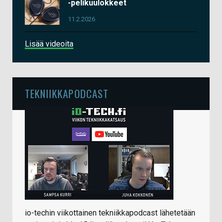
-pelikuulokkeet
11.2.2026
Lisää videoita
TEKNIIKKAPODCAST
io-techin viikottainen tekniikkapodcast lähetetään