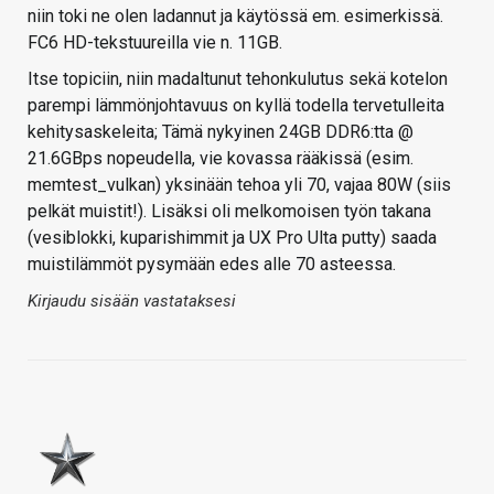
niin toki ne olen ladannut ja käytössä em. esimerkissä.
FC6 HD-tekstuureilla vie n. 11GB.
Itse topiciin, niin madaltunut tehonkulutus sekä kotelon
parempi lämmönjohtavuus on kyllä todella tervetulleita
kehitysaskeleita; Tämä nykyinen 24GB DDR6:tta @
21.6GBps nopeudella, vie kovassa rääkissä (esim.
memtest_vulkan) yksinään tehoa yli 70, vajaa 80W (siis
pelkät muistit!). Lisäksi oli melkomoisen työn takana
(vesiblokki, kuparishimmit ja UX Pro Ulta putty) saada
muistilämmöt pysymään edes alle 70 asteessa.
Kirjaudu sisään vastataksesi