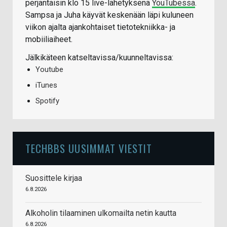
perjantaisin klo 15 live-lähetyksenä
YouTubessa
.
Sampsa ja Juha käyvät keskenään läpi kuluneen
viikon ajalta ajankohtaiset tietotekniikka- ja
mobiiliaiheet.
Jälkikäteen katseltavissa/kuunneltavissa:
Youtube
iTunes
Spotify
TECHBBS UUSIMMAT VIESTIT
Suosittele kirjaa
6.8.2026
Alkoholin tilaaminen ulkomailta netin kautta
6.8.2026