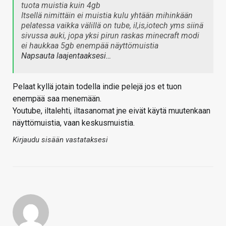
tuota muistia kuin 4gb
Itsellä nimittäin ei muistia kulu yhtään mihinkään
pelatessa vaikka välillä on tube, il,is,iotech yms siinä
sivussa auki, jopa yksi pirun raskas minecraft modi
ei haukkaa 5gb enempää näyttömuistia
Napsauta laajentaaksesi…
Pelaat kyllä jotain todella indie pelejä jos et tuon
enempää saa menemään.
Youtube, iltalehti, iltasanomat jne eivät käytä muutenkaan
näyttömuistia, vaan keskusmuistia.
Kirjaudu sisään vastataksesi