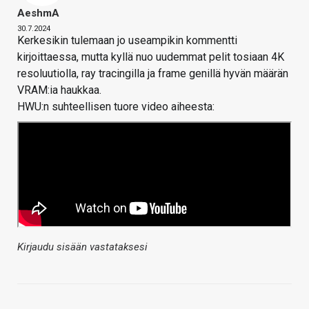
AeshmA
30.7.2024
Kerkesikin tulemaan jo useampikin kommentti
kirjoittaessa, mutta kyllä nuo uudemmat pelit tosiaan 4K
resoluutiolla, ray tracingilla ja frame genillä hyvän määrän
VRAM:ia haukkaa.
HWU:n suhteellisen tuore video aiheesta:
Kirjaudu sisään vastataksesi