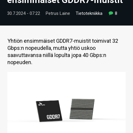
ARTIKKELIT
30.7.2024 - 07:22
Petrus Laine
Tietotekniikka
8
VIDEOT
TECHBBS
Yhtiön ensimmäiset GDDR7-muistit toimivat 32
TIETOA
Gbps:n nopeudella, mutta yhtiö uskoo
saavuttavansa niillä lopulta jopa 40 Gbps:n
HINTA.FI
nopeuden.
KAUPPA
VAIHDA TEEMA
HAKU