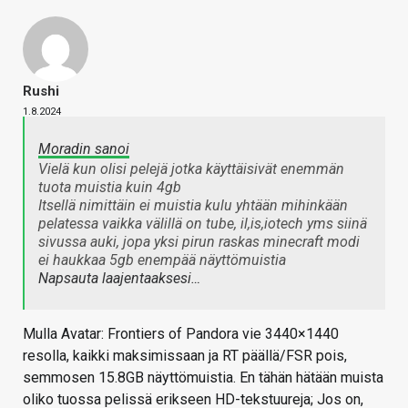
Rushi
1.8.2024
Moradin sanoi
Vielä kun olisi pelejä jotka käyttäisivät enemmän
tuota muistia kuin 4gb
Itsellä nimittäin ei muistia kulu yhtään mihinkään
pelatessa vaikka välillä on tube, il,is,iotech yms siinä
sivussa auki, jopa yksi pirun raskas minecraft modi
ei haukkaa 5gb enempää näyttömuistia
Napsauta laajentaaksesi…
Mulla Avatar: Frontiers of Pandora vie 3440×1440
resolla, kaikki maksimissaan ja RT päällä/FSR pois,
semmosen 15.8GB näyttömuistia. En tähän hätään muista
oliko tuossa pelissä erikseen HD-tekstuureja; Jos on,