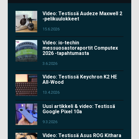
Video: Testissä Audeze Maxwell 2
-pelikuulokkeet
15.6.2026
Video: io-techin
messuosastoraportit Computex
2026 -tapahtumasta
3.6.2026
Video: Testissä Keychron K2 HE
All-Wood
13.4.2026
Uusi artikkeli & video: Testissä
Google Pixel 10a
9.3.2026
Video: Testissä Asus ROG Kithara