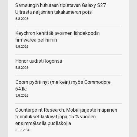
Samsungin huhutaan tiputtavan Galaxy S27
Ultrasta neljännen takakameran pois
6.8.2026
Keychron kehittää avoimen lähdekoodin
firmwarea pelihiiriin
5.8.2026
Honor uudisti logonsa
5.8.2026
Doom pyörii nyt (melkein) myös Commodore
64:llä
3.8.2026
Counterpoint Research: Mobiilijärjestelmäpiirien
toimitukset laskivat jopa 15 % vuoden
ensimmäisellä puoliskolla
31.7.2026