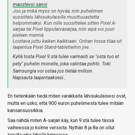
maustevoi sanoi
Joo ja mikä myös on hyvää, niin puhelimen
suosittelu lähisukulaisille muuttuuastetta
helpommaksi. Kun nille suosittelee sitten Pixel A-
sarjaa tai Pixel lippulaivasarjaa, niin eipä voi juuri
pieleen mennä.
Loistava juttu kaiken kaikkiaan. Onhan tossa tilaa sit
laajentua Pixel Stand-tabletteihin jne.
Kyllä tosta Pixel 9:stä tulee varmasti se "osta tuo et
pety" puhelin monelle, joka valintaa pohtii. Toki
Samsungia voi ostaa jos tietää milloin.
Napsauta laajentaaksesi…
En tietenkään tiedä miten varakkaita lähisukulaisesi ovat,
mutta en usko, että 900 euron puhelimesta tulee mitään
kansansuosikkia.
Saa nähdä miten A-sarjan käy, kun 9:stä tulee tässä
vaiheessa jo kolme versiota. Nythän 8 ja 8a on ollut
lopulta aika lähellä hinnoissa.