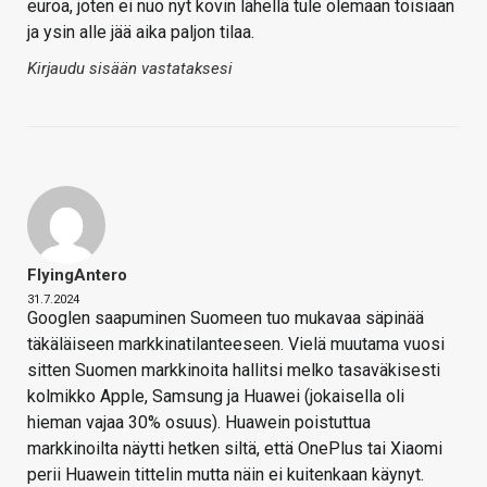
euroa, joten ei nuo nyt kovin lähellä tule olemaan toisiaan
ja ysin alle jää aika paljon tilaa.
Kirjaudu sisään vastataksesi
FlyingAntero
31.7.2024
Googlen saapuminen Suomeen tuo mukavaa säpinää
täkäläiseen markkinatilanteeseen. Vielä muutama vuosi
sitten Suomen markkinoita hallitsi melko tasaväkisesti
kolmikko Apple, Samsung ja Huawei (jokaisella oli
hieman vajaa 30% osuus). Huawein poistuttua
markkinoilta näytti hetken siltä, että OnePlus tai Xiaomi
perii Huawein tittelin mutta näin ei kuitenkaan käynyt.