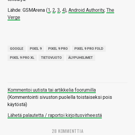
Lähde: GSMArena (
1
,
2
,
3
,
4
),
Android Authority
,
The
Verge
GOOGLE
PIXEL 9
PIXEL 9 PRO
PIXEL 9 PRO FOLD
PIXEL 9 PRO XL
TIETOVUOTO
ÄLYPUHELIMET
Kommentoi uutista tai artikkelia foorumilla
(Kommentointi sivuston puolella toistaiseksi pois
käytöstä)
Lähetä palautetta / raportoi kirjoitusvirheestä
28 KOMMENTTIA