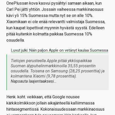
OnePlussan kova kasvui pysähtyi samaan aikaan, kun
Carl Pei jätti yhtiön. Jossain vaiheessa markkinaosuus
kävi yli 15% Suomessa mutta nyt se on alle 10%.
Xiaomikaan ei ole enää relevantti valmistaja Suomessa,
kun kaupat lopettivat myynnin hyvästä syystä. Edelleen
pitää kuitenkin kolmatta paikkaa Suomessa 10%
osuudella.
Luvut julki: Näin paljon Apple on vetänyt kaulaa Suomessa
Tietojen perusteella Apple pitää ykköspaikkaa
Suomen älypuhelinmarkkinoilla 35,55 prosentin
osuudella. Toisena on Samsung (28,25 prosenttia) ja
kolmantena Xiaomi (9,78 prosenttia).
Napsauta laajentaaksesi…
Henk. koht. veikkaan, että Google nousee
kärkikolmikkoon jollain aikajänteellä kalliimmassa
hintasegmentissä. Kokonaisuudessaan markkinaosuus