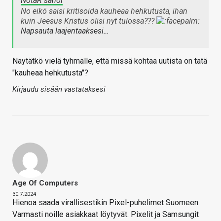
NotaR sanoi
No eikö saisi kritisoida kauheaa hehkutusta, ihan
kuin Jeesus Kristus olisi nyt tulossa???
Napsauta laajentaaksesi…
Näytätkö vielä tyhmälle, että missä kohtaa uutista on tätä
"kauheaa hehkutusta"?
Kirjaudu sisään vastataksesi
Age Of Computers
30.7.2024
Hienoa saada virallisestikin Pixel-puhelimet Suomeen.
Varmasti noille asiakkaat löytyvät. Pixelit ja Samsungit