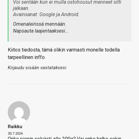
Voi sentään kun ei mulla ostohousut menneet silti
jalkaan.
Avainsanat: Google ja Android.
Omenaleirissä mennään.
Napsauta laajentaaksesi…
Kiitos tiedosta, tämä olikin varmasti monelle todella
tarpeellinen inffo.
Kirjaudu sisään vastataksesi
Raikku
30.7.2024
Onko pienin selvästi alle 200g? Vai onko halko sekin.