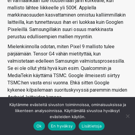
ei varmaankaan tule nousemaan järin korkealle, kun
mallisto lähtee liikkeelle yli 500€. Applella
markkinaosuuden kasvattaminen onnistuu kalliimmillakin
laitteilla, kun tunnettavuus ihan eri luokkaa kuin Googlen
Pixeleillä. Samsungillakin suuri osuus markkinasta
perustuu edullisempien mallien myyntiin.
Mielenkiinnolla odotan, miten Pixel 9 mallisto tulee
pärjäämään. Tensor G4 vähän mietityttää, kun
valmistetaan edelleen Samsungin valmistusprosessilla.
Se ei ole ollut yhtä hyvä kuin esim. Qualcommin ja
MediaTekin käyttämä TSMC. Google ilmeisesti siirtyy
TSMC:hen vasta ensi vuonna. Ehkä sitten Google
kykenee kilpailemaan suorituskyvyssä paremmin muiden
Android-laitteiden kanssa.
Käytämme evästeitä sivuston toiminnoissa, ominaisuuksissa ja
Suorituskyky on kuitenkin loppujen lopuksi sivuseikka ja
liikenteen analysoinnissa. Käyttämällä sivustoa hyväksyt
ohjelmisto merkkaa enemmän päivittäisessä käytössä.
evästeiden käytön.
Saapa nähdä onko eri Googlen palvelut vihdoin saatavilla
Ok
En hyväksy
Lisätietoja
suomeksi vai onko niitä edelleen rajoitettu
.