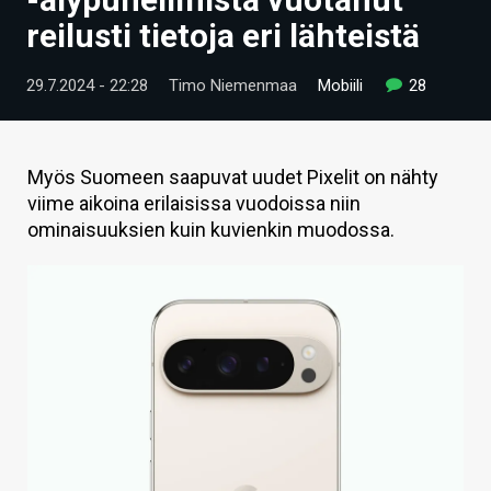
ARTIKKELIT
reilusti tietoja eri lähteistä
VIDEOT
29.7.2024 - 22:28
Timo Niemenmaa
Mobiili
28
TECHBBS
TIETOA
Myös Suomeen saapuvat uudet Pixelit on nähty
viime aikoina erilaisissa vuodoissa niin
HINTA.FI
ominaisuuksien kuin kuvienkin muodossa.
KAUPPA
VAIHDA TEEMA
HAKU