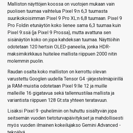
Malliston näyttöjen koossa on vuotojen mukaan vain
puolisen tuumaa vaihtelua Pixel 9:n 6,3 tuumasta
suurikokoisimman Pixel 9 Pro XL:n 6,8 tuumaan. Pixel 9
Pro Foldin etunäytön koko lienee sama 6,3 tuumaa kuin
Pixel 9:ssä (ja Pixel 9 Prossa), mutta avattuna sen
sisänäytön koko on jopa kahdeksan tuumaa. Näyttöihin
odotetaan 120 hertsin OLED-paneelia, jonka HDR-
maksimikirkkaus huitelee mallista riippuen 2000 nitin
molemmin puolin.
Raudan osalta koko malliston on kerrottu olevan
varustettu Googlen uudella Tensor G4 -järjestelmäpiirillä
ja RAM-muistia odotetaan Pixel 9:lle 12 ja muille
malleille 16 gigatavua sekä tallennustilaa mallista ja
variantista riippuen 128 Gt:sta yhteen teratavuun.
Lisäksi Pixel 9 -puhelimiin on huhuttu sisältyvän jopa
seitsemän vuoden tietoturvapäivitykset ja mahdollisesti
myös vuoden ilmainen kokeilujakso Gemini Advanced -
tekoälyä.