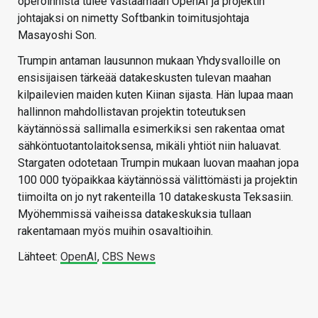
operoinnista tulee vastaamaan OpenAI ja projektin
johtajaksi on nimetty Softbankin toimitusjohtaja
Masayoshi Son.
Trumpin antaman lausunnon mukaan Yhdysvalloille on
ensisijaisen tärkeää datakeskusten tulevan maahan
kilpailevien maiden kuten Kiinan sijasta. Hän lupaa maan
hallinnon mahdollistavan projektin toteutuksen
käytännössä sallimalla esimerkiksi sen rakentaa omat
sähköntuotantolaitoksensa, mikäli yhtiöt niin haluavat.
Stargaten odotetaan Trumpin mukaan luovan maahan jopa
100 000 työpaikkaa käytännössä välittömästi ja projektin
tiimoilta on jo nyt rakenteilla 10 datakeskusta Teksasiin.
Myöhemmissä vaiheissa datakeskuksia tullaan
rakentamaan myös muihin osavaltioihin.
Lähteet:
OpenAI
,
CBS News