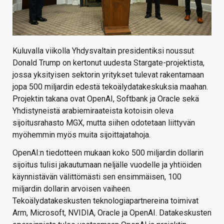
Kuluvalla viikolla Yhdysvaltain presidentiksi noussut
Donald Trump on kertonut uudesta Stargate-projektista,
jossa yksityisen sektorin yritykset tulevat rakentamaan
jopa 500 miljardin edestä tekoälydatakeskuksia maahan.
Projektin takana ovat OpenAI, Softbank ja Oracle sekä
Yhdistyneistä arabiemiraateista kotoisin oleva
sijoitusrahasto MGX, mutta siihen odotetaan liittyvän
myöhemmin myös muita sijoittajatahoja.
OpenAI:n tiedotteen mukaan koko 500 miljardin dollarin
sijoitus tulisi jakautumaan neljälle vuodelle ja yhtiöiden
käynnistävän välittömästi sen ensimmäisen, 100
miljardin dollarin arvoisen vaiheen.
Tekoälydatakeskusten teknologiapartnereina toimivat
Arm, Microsoft, NVIDIA, Oracle ja OpenAI. Datakeskusten