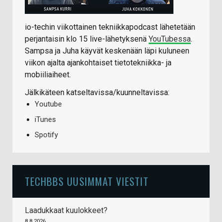
io-techin viikottainen tekniikkapodcast lähetetään
perjantaisin klo 15 live-lähetyksenä
YouTubessa
.
Sampsa ja Juha käyvät keskenään läpi kuluneen
viikon ajalta ajankohtaiset tietotekniikka- ja
mobiiliaiheet.
Jälkikäteen katseltavissa/kuunneltavissa:
Youtube
iTunes
Spotify
TECHBBS UUSIMMAT VIESTIT
Laadukkaat kuulokkeet?
8.8.2026