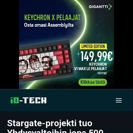
Stargate-projekti tuo
UUTISET
Yhdysvaltoihin jopa 500