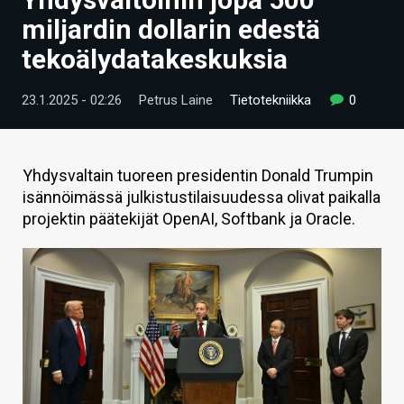
ARTIKKELIT
miljardin dollarin edestä
tekoälydatakeskuksia
VIDEOT
TECHBBS
23.1.2025 - 02:26
Petrus Laine
Tietotekniikka
0
TIETOA
HINTA.FI
Yhdysvaltain tuoreen presidentin Donald Trumpin
isännöimässä julkistustilaisuudessa olivat paikalla
KAUPPA
projektin päätekijät OpenAI, Softbank ja Oracle.
VAIHDA TEEMA
HAKU