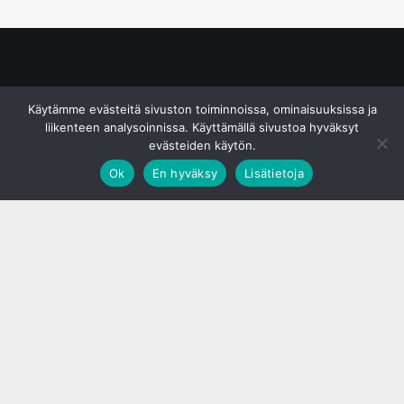
© S&J Media Oy
Käytämme evästeitä sivuston toiminnoissa, ominaisuuksissa ja
liikenteen analysoinnissa. Käyttämällä sivustoa hyväksyt
evästeiden käytön.
Ok
En hyväksy
Lisätietoja
;