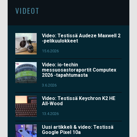
VIDEOT
Video: Testissä Audeze Maxwell 2
-pelikuulokkeet
15.6.2026
Video: io-techin
messuosastoraportit Computex
2026 -tapahtumasta
3.6.2026
Video: Testissä Keychron K2 HE
All-Wood
13.4.2026
Uusi artikkeli & video: Testissä
Google Pixel 10a