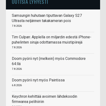
UUTISIA LYHYESTI
Samsungin huhutaan tiputtavan Galaxy S27
Ultrasta neljännen takakameran pois
7.8.2026
Tim Culpan: Applella on miljardin edestä iPhone-
puhelinten siruja odottamassa muistipiirejä
7.8.2026
Doom pyörii nyt (melkein) myös Commodore
64:llä
7.8.2026
Doom pyörii nyt myös Paintissa
6.8.2026
Keychron kehittää avoimen lähdekoodin
firmwarea pelihiiriin