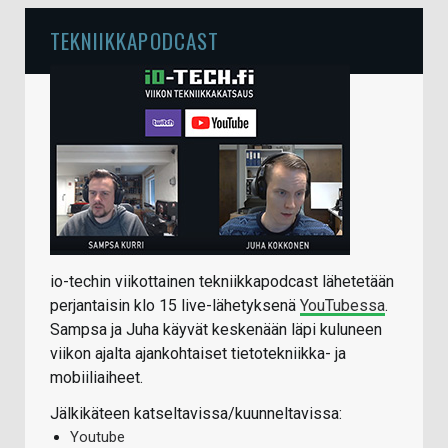
TEKNIIKKAPODCAST
io-techin viikottainen tekniikkapodcast lähetetään
perjantaisin klo 15 live-lähetyksenä
YouTubessa
.
Sampsa ja Juha käyvät keskenään läpi kuluneen
viikon ajalta ajankohtaiset tietotekniikka- ja
mobiiliaiheet.
Jälkikäteen katseltavissa/kuunneltavissa:
Youtube