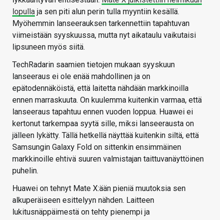
lopulla
ja sen piti alun perin tulla myyntiin kesällä.
Myöhemmin lanseerauksen tarkennettiin tapahtuvan
viimeistään syyskuussa, mutta nyt aikataulu vaikutaisi
lipsuneen myös siitä.
TechRadarin saamien tietojen mukaan syyskuun
lanseeraus ei ole enää mahdollinen ja on
epätodennäköistä, että laitetta nähdään markkinoilla
ennen marraskuuta. On kuulemma kuitenkin varmaa, että
lanseeraus tapahtuu ennen vuoden loppua. Huawei ei
kertonut tarkempaa syytä sille, miksi lanseerausta on
jälleen lykätty. Tällä hetkellä näyttää kuitenkin siltä, että
Samsungin Galaxy Fold on sittenkin ensimmäinen
markkinoille ehtivä suuren valmistajan taittuvanäyttöinen
puhelin.
Huawei on tehnyt Mate X:ään pieniä muutoksia sen
alkuperäiseen esittelyyn nähden. Laitteen
lukitusnäppäimestä on tehty pienempi ja