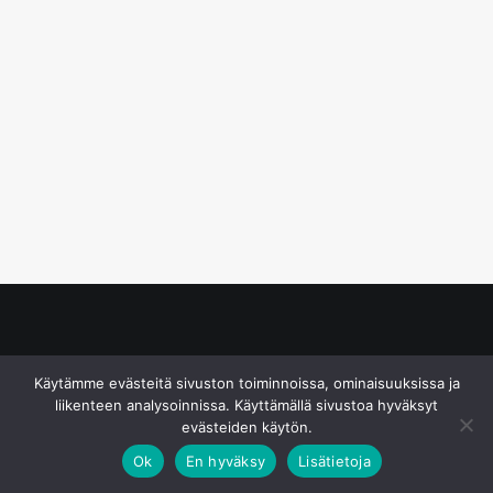
© S&J Media Oy
Käytämme evästeitä sivuston toiminnoissa, ominaisuuksissa ja
liikenteen analysoinnissa. Käyttämällä sivustoa hyväksyt
evästeiden käytön.
Ok
En hyväksy
Lisätietoja