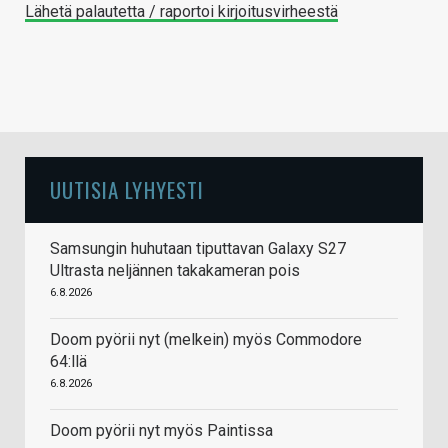
Lähetä palautetta / raportoi kirjoitusvirheestä
UUTISIA LYHYESTI
Samsungin huhutaan tiputtavan Galaxy S27
Ultrasta neljännen takakameran pois
6.8.2026
Doom pyörii nyt (melkein) myös Commodore
64:llä
6.8.2026
Doom pyörii nyt myös Paintissa