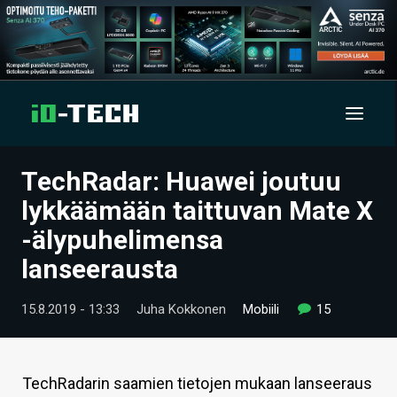
TechRadar: Huawei joutuu
UUTISET
lykkäämään taittuvan Mate X
ARTIKKELIT
-älypuhelimensa
lanseerausta
VIDEOT
TECHBBS
15.8.2019 - 13:33
Juha Kokkonen
Mobiili
15
TIETOA
HINTA.FI
TechRadarin saamien tietojen mukaan lanseeraus