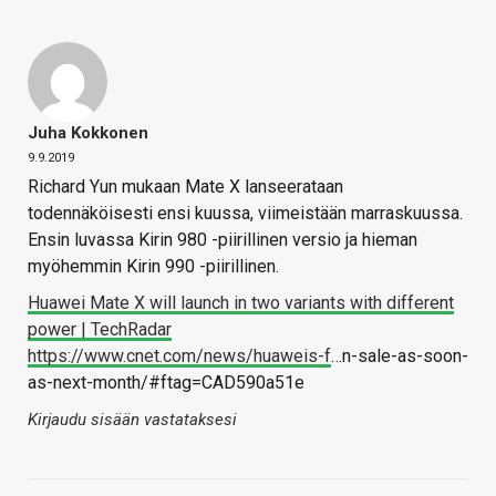
Juha Kokkonen
9.9.2019
Richard Yun mukaan Mate X lanseerataan
todennäköisesti ensi kuussa, viimeistään marraskuussa.
Ensin luvassa Kirin 980 -piirillinen versio ja hieman
myöhemmin Kirin 990 -piirillinen.
Huawei Mate X will launch in two variants with different
power | TechRadar
https://www.cnet.com/news/huaweis-f
…n-sale-as-soon-
as-next-month/#ftag=CAD590a51e
Kirjaudu sisään vastataksesi