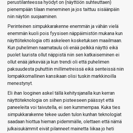
perustilanteessa hyödyt on (näyttöön suhteuttaen)
pienempään tilaan meneminen ja jos taittuu sisäänpäin
niin näytön suojaaminen.
Perinteinen simpukkarakenne enemmän ja vähän vielä
enemmän kuoli pois fyysisen näppäimistön mukana kun
näyttöteknologia otti askeleen kosketuksen maailmaan.
Kun puhelimen naamataulu oli enää pelkkä näyttö eikä
puolet luurista ollut näppistä niin sen katkaiseminen ei
ollut enää järkevää ja kun trendi oli että puhelimen
paksuudesta puhuttiin millimetreissä eikä senteissä niin
lompakkomallinen kansikaan olisi tuskin markkinoilla
menestynyt.
Eli ihan looginen askel tällä kehitysjanalla kun kerran
näyttöteknologia on siihen pisteeseen päässyt että
paneeleita voi taivutella, ei sen kummempaa. Kuka ties
simpukkarakenne tekee uuden tulon kunhan teknologiat
saadaan hiottua hieman pidemmälle, olettaen että nämä
julkaisukämmit eivät pilanneet mainetta liikaa jo heti