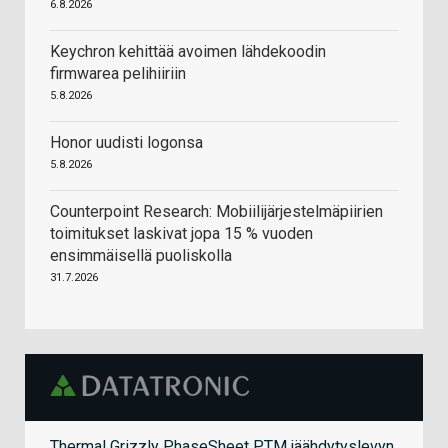
6.8.2026
Keychron kehittää avoimen lähdekoodin
firmwarea pelihiiriin
5.8.2026
Honor uudisti logonsa
5.8.2026
Counterpoint Research: Mobiilijärjestelmäpiirien
toimitukset laskivat jopa 15 % vuoden
ensimmäisellä puoliskolla
31.7.2026
Thermal Grizzly PhaseSheet PTM jäähdytyslevyn