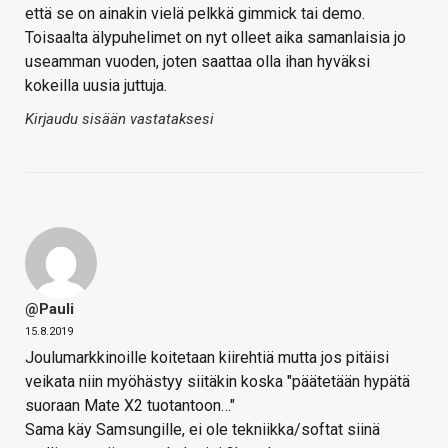
että se on ainakin vielä pelkkä gimmick tai demo.
Toisaalta älypuhelimet on nyt olleet aika samanlaisia jo
useamman vuoden, joten saattaa olla ihan hyväksi
kokeilla uusia juttuja.
Kirjaudu sisään vastataksesi
@Pauli
15.8.2019
Joulumarkkinoille koitetaan kiirehtiä mutta jos pitäisi
veikata niin myöhästyy siitäkin koska "päätetään hypätä
suoraan Mate X2 tuotantoon…"
Sama käy Samsungille, ei ole tekniikka/softat siinä