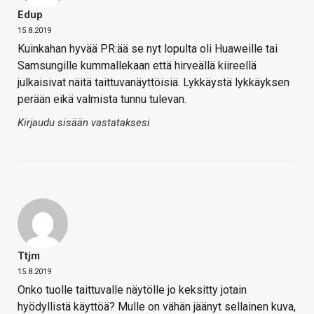
Edup
15.8.2019
Kuinkahan hyvää PR:ää se nyt lopulta oli Huaweille tai
Samsungille kummallekaan että hirveällä kiireellä
julkaisivat näitä taittuvanäyttöisiä. Lykkäystä lykkäyksen
perään eikä valmista tunnu tulevan.
Kirjaudu sisään vastataksesi
Ttjm
15.8.2019
Onko tuolle taittuvalle näytölle jo keksitty jotain
hyödyllistä käyttöä? Mulle on vähän jäänyt sellainen kuva,