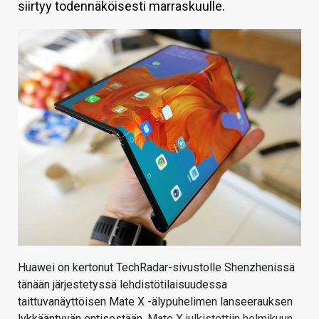
siirtyy todennäköisesti marraskuulle.
KAUPPA
VAIHDA TEEMA
HAKU
Huawei on kertonut TechRadar-sivustolle Shenzhenissä
tänään järjestetyssä lehdistötilaisuudessa
taittuvanäyttöisen Mate X -älypuhelimen lanseerauksen
lykkääntyvän entisestään.
Mate X julkistettiin helmikuun