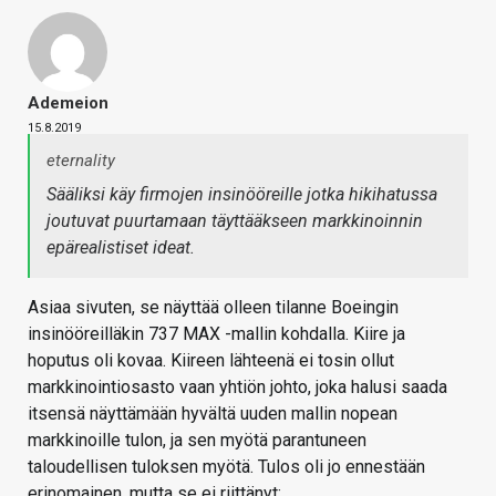
Ademeion
15.8.2019
eternality
Sääliksi käy firmojen insinööreille jotka hikihatussa
joutuvat puurtamaan täyttääkseen markkinoinnin
epärealistiset ideat.
Asiaa sivuten, se näyttää olleen tilanne Boeingin
insinööreilläkin 737 MAX -mallin kohdalla. Kiire ja
hoputus oli kovaa. Kiireen lähteenä ei tosin ollut
markkinointiosasto vaan yhtiön johto, joka halusi saada
itsensä näyttämään hyvältä uuden mallin nopean
markkinoille tulon, ja sen myötä parantuneen
taloudellisen tuloksen myötä. Tulos oli jo ennestään
erinomainen, mutta se ei riittänyt: