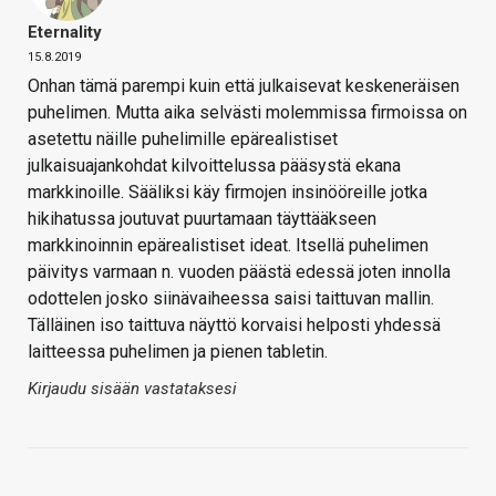
Eternality
15.8.2019
Onhan tämä parempi kuin että julkaisevat keskeneräisen
puhelimen. Mutta aika selvästi molemmissa firmoissa on
asetettu näille puhelimille epärealistiset
julkaisuajankohdat kilvoittelussa pääsystä ekana
markkinoille. Sääliksi käy firmojen insinööreille jotka
hikihatussa joutuvat puurtamaan täyttääkseen
markkinoinnin epärealistiset ideat. Itsellä puhelimen
päivitys varmaan n. vuoden päästä edessä joten innolla
odottelen josko siinävaiheessa saisi taittuvan mallin.
Tälläinen iso taittuva näyttö korvaisi helposti yhdessä
laitteessa puhelimen ja pienen tabletin.
Kirjaudu sisään vastataksesi