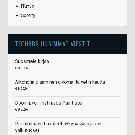
iTunes
Spotify
TECHBBS UUSIMMAT VIESTIT
Suosittele kirjaa
6.8.2026
Alkoholin tilaaminen ulkomailta netin kautta
6.8.2026
Doom pyörii nyt myös Paintissa
6.8.2026
Pariutumisen haasteet nykypäivänä ja sen
vaikutukset