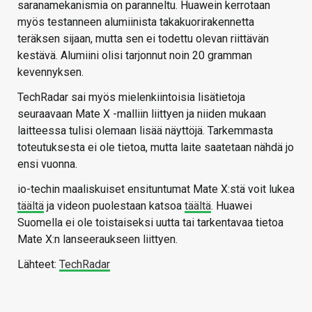
saranamekanismia on paranneltu. Huawein kerrotaan
myös testanneen alumiinista takakuorirakennetta
teräksen sijaan, mutta sen ei todettu olevan riittävän
kestävä. Alumiini olisi tarjonnut noin 20 gramman
kevennyksen.
TechRadar sai myös mielenkiintoisia lisätietoja
seuraavaan Mate X -malliin liittyen ja niiden mukaan
laitteessa tulisi olemaan lisää näyttöjä. Tarkemmasta
toteutuksesta ei ole tietoa, mutta laite saatetaan nähdä jo
ensi vuonna.
io-techin maaliskuiset ensituntumat Mate X:stä voit lukea
täältä
ja videon puolestaan katsoa
täältä
. Huawei
Suomella ei ole toistaiseksi uutta tai tarkentavaa tietoa
Mate X:n lanseeraukseen liittyen.
Lähteet:
TechRadar