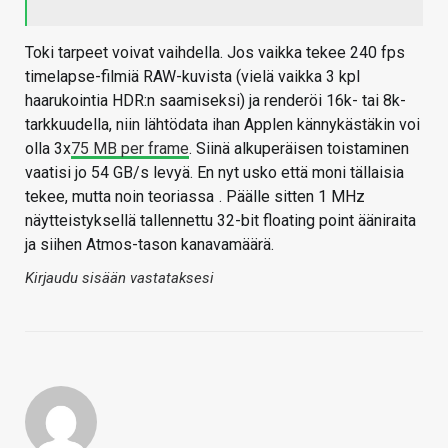
Toki tarpeet voivat vaihdella. Jos vaikka tekee 240 fps
timelapse-filmiä RAW-kuvista (vielä vaikka 3 kpl
haarukointia HDR:n saamiseksi) ja renderöi 16k- tai 8k-
tarkkuudella, niin lähtödata ihan Applen kännykästäkin voi
olla 3x
75 MB per frame
. Siinä alkuperäisen toistaminen
vaatisi jo 54 GB/s levyä. En nyt usko että moni tällaisia
tekee, mutta noin teoriassa
. Päälle sitten 1 MHz
näytteistyksellä tallennettu 32-bit floating point ääniraita
ja siihen Atmos-tason kanavamäärä.
Kirjaudu sisään vastataksesi