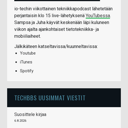
io-techin viikottainen tekniikkapodcast lähetetään
perjantaisin klo 15 live-lähetyksenä
YouTubessa
.
Sampsa ja Juha käyvät keskenään läpi kuluneen
viikon ajalta ajankohtaiset tietotekniikka- ja
mobiiliaiheet.
Jälkikäteen katseltavissa/kuunneltavissa:
Youtube
iTunes
Spotify
TECHBBS UUSIMMAT VIESTIT
Suosittele kirjaa
6.8.2026