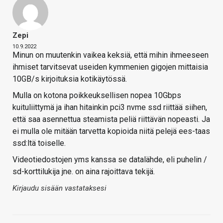
Zepi
10.9.2022
Minun on muutenkin vaikea keksiä, että mihin ihmeeseen
ihmiset tarvitsevat useiden kymmenien gigojen mittaisia
10GB/s kirjoituksia kotikäytössä.
Mulla on kotona poikkeuksellisen nopea 10Gbps
kuituliittymä ja ihan hitainkin pci3 nvme ssd riittää siihen,
että saa asennettua steamista peliä riittävän nopeasti. Ja
ei mulla ole mitään tarvetta kopioida niitä pelejä ees-taas
ssd:ltä toiselle.
Videotiedostojen yms kanssa se datalähde, eli puhelin /
sd-korttilukija jne. on aina rajoittava tekijä.
Kirjaudu sisään vastataksesi