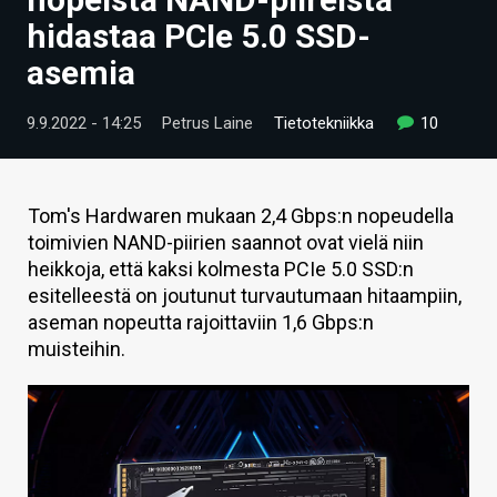
ARTIKKELIT
hidastaa PCIe 5.0 SSD-
asemia
VIDEOT
TECHBBS
9.9.2022 - 14:25
Petrus Laine
Tietotekniikka
10
TIETOA
HINTA.FI
Tom's Hardwaren mukaan 2,4 Gbps:n nopeudella
toimivien NAND-piirien saannot ovat vielä niin
KAUPPA
heikkoja, että kaksi kolmesta PCIe 5.0 SSD:n
esitelleestä on joutunut turvautumaan hitaampiin,
VAIHDA TEEMA
aseman nopeutta rajoittaviin 1,6 Gbps:n
muisteihin.
HAKU