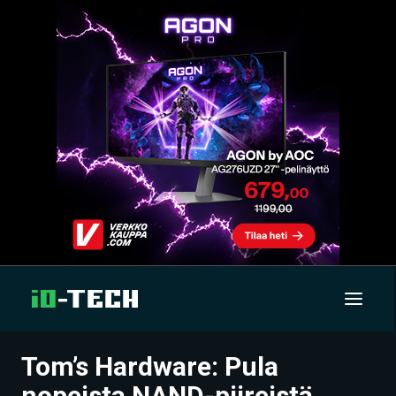
Tom’s Hardware: Pula
UUTISET
nopeista NAND-piireistä