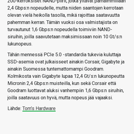
200-kerroksiset NAND-piirit, jotka yltävät parhaimmillaan
2,4 Gbps:n nopeudelle, mutta niiden saantojen kerrotaan
olevan vielä heikolla tasolla, mikä rajoittaa saatavuutta
pahemman kerran. Tämän vuoksi osa valmistajista on
turvautunut 1,6 Gbps:n nopeudella toimiviin NAND-
siruihin, joilla saavutetaan maksimissaan noin 10 Gt/s:n
lukunopeus.
Tähän mennessä PCIe 5.0 -standardia tukevia kuluttaja
SSD-asemia ovat julkaisseet ainakin Corsair, Gigabyte ja
ainakin Suomessa tuntemattomampi Goodram.
Kolmikosta vain Gigabyte lupaa 12,4 Gt/s:n lukunopeutta
Micronin 2,4 Gbps:n muisteilla, kun sekä Corsair että
Goodram luottavat aluksi vanhempiin 1,6 Gbps:n siruihin,
joilla saatavuus on hyvä, mutta nopeus jää vajaaksi.
Lähde:
Tom’s Hardware