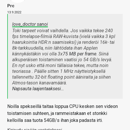
Prc
13.9.2022
love_doctor sanoi
Toki tarpeet voivat vaihdella. Jos vaikka tekee 240
fps timelapse-filmiä RAW-kuvista (vielä vaikka 3 kpl
haarukointia HDR:n saamiseksi) ja renderöi 16k- tai
8k-tarkkuudella, niin lähtödata ihan Applen
kännykästäkin voi olla 3x
75 MB per frame
. Siinä
alkuperäisen toistaminen vaatisi jo 54 GB/s levyä.
En nyt usko että moni tällaisia tekee, mutta noin
teoriassa
. Päälle sitten 1 MHz näytteistyksellä
tallennettu 32-bit floating point ääniraita ja siihen
Atmos-tason kanavamäärä.
Napsauta laajentaaksesi…
Noilla spekseillä taitaa loppua CPU kesken sen videon
toistamisen suhteen, ja rammeistakaan et stonkki
kelloilla saa tuota 54GB/s ihan joka padasta irti.
Kirjaudu sisään vastataksesi