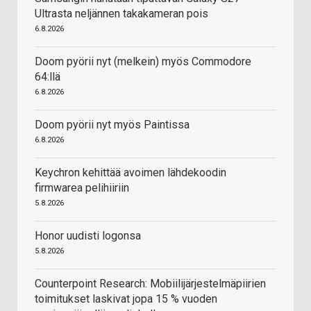
Ultrasta neljännen takakameran pois
6.8.2026
Doom pyörii nyt (melkein) myös Commodore
64:llä
6.8.2026
Doom pyörii nyt myös Paintissa
6.8.2026
Keychron kehittää avoimen lähdekoodin
firmwarea pelihiiriin
5.8.2026
Honor uudisti logonsa
5.8.2026
Counterpoint Research: Mobiilijärjestelmäpiirien
toimitukset laskivat jopa 15 % vuoden