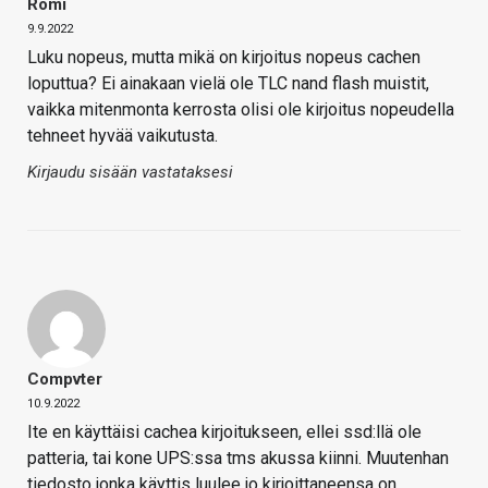
Romi
9.9.2022
Luku nopeus, mutta mikä on kirjoitus nopeus cachen
loputtua? Ei ainakaan vielä ole TLC nand flash muistit,
vaikka mitenmonta kerrosta olisi ole kirjoitus nopeudella
tehneet hyvää vaikutusta.
Kirjaudu sisään vastataksesi
Compvter
10.9.2022
Ite en käyttäisi cachea kirjoitukseen, ellei ssd:llä ole
patteria, tai kone UPS:ssa tms akussa kiinni. Muutenhan
tiedosto jonka käyttis luulee jo kirjoittaneensa on