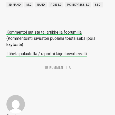
3D NAND
M.2
NAND
PCIE 5.0
PCI EXPRESS 5.0
SSD
Kommentoi uutista tai artikkelia foorumilla
(Kommentointi sivuston puolella toistaiseksi pois
käytöstä)
Lähetä palautetta / raportoi kirjoitusvirheestä
10 KOMMENTTIA