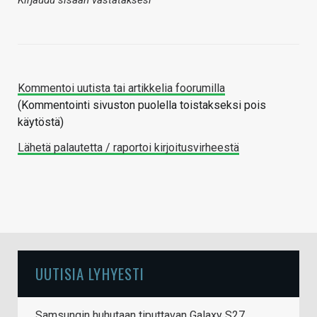
Kommentoi uutista tai artikkelia foorumilla
(Kommentointi sivuston puolella toistakseksi pois
käytöstä)
Lähetä palautetta / raportoi kirjoitusvirheestä
UUTISIA LYHYESTI
Samsungin huhutaan tiputtavan Galaxy S27