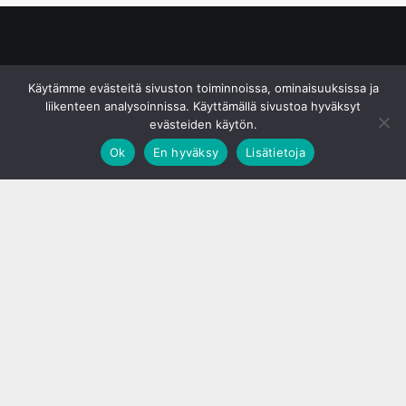
© S&J Media Oy
Käytämme evästeitä sivuston toiminnoissa, ominaisuuksissa ja
liikenteen analysoinnissa. Käyttämällä sivustoa hyväksyt
evästeiden käytön.
Ok
En hyväksy
Lisätietoja
;