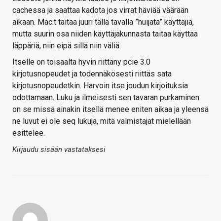
cachessa ja saattaa kadota jos virrat häviää väärään
aikaan. Mac:t taitaa juuri tällä tavalla ”huijata” käyttäjiä,
mutta suurin osa niiden käyttäjäkunnasta taitaa käyttää
läppäriä, niin eipä sillä niin väliä.
Itselle on toisaalta hyvin riittäny pcie 3.0
kirjotusnopeudet ja todennäkösesti riittäs sata
kirjotusnopeudetkin. Harvoin itse joudun kirjoituksia
odottamaan. Luku ja ilmeisesti sen tavaran purkaminen
on se missä ainakin itsellä menee eniten aikaa ja yleensä
ne luvut ei ole seq lukuja, mitä valmistajat mielellään
esittelee.
Kirjaudu sisään vastataksesi