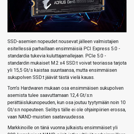
SSD-asemien nopeudet nousevat jälleen valmistajien
esitellessä parhaillaan ensimmäisiä PCI Express 5.0 -
standardia tukevia kuluttajamallejaan. PCIe 5.0 -
standardin mukaiset M.2 x4 SSD:t voivat teoriassa tarjota
yli 15,5 Gt/s kaistaa suuntaansa, mutta ensimmäisen
sukupolven SSD:t jäävät tästä vielä kauas.
Tom’s Hardwaren mukaan osa ensimmäisen sukupolven
asemista tulee saavuttamaan 12,4 Gt/s:n
perättäislukunopeuden, kun osa joutuu tyytymään noin 10
Gt/s:n nopeuteen. Selitys tälle ei ole ohjainpiirien erossa,
vaan NAND-muistien saatavuudessa.
Markkinoille on tänä vuonna julkaistu ensimmäiset yli