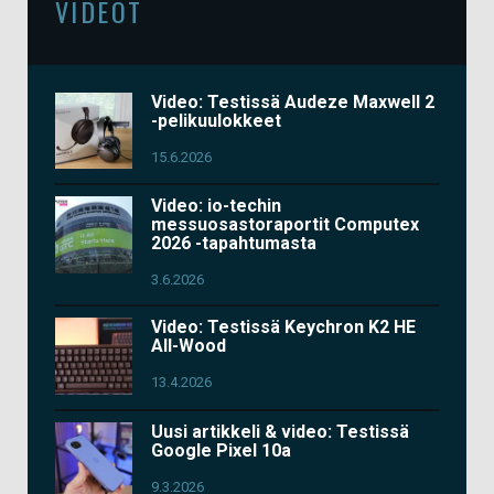
VIDEOT
Video: Testissä Audeze Maxwell 2
-pelikuulokkeet
15.6.2026
Video: io-techin
messuosastoraportit Computex
2026 -tapahtumasta
3.6.2026
Video: Testissä Keychron K2 HE
All-Wood
13.4.2026
Uusi artikkeli & video: Testissä
Google Pixel 10a
9.3.2026