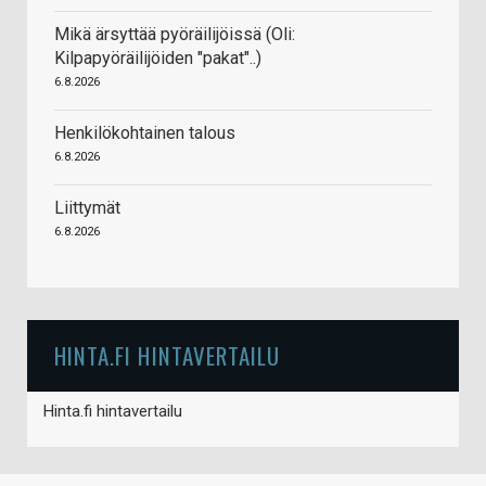
Mikä ärsyttää pyöräilijöissä (Oli:
Kilpapyöräilijöiden "pakat"..)
6.8.2026
Henkilökohtainen talous
6.8.2026
Liittymät
6.8.2026
HINTA.FI HINTAVERTAILU
Hinta.fi hintavertailu