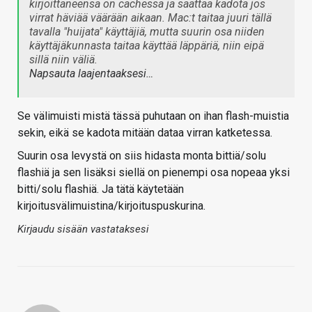
kirjoittaneensa on cachessa ja saattaa kadota jos
virrat häviää väärään aikaan. Mac:t taitaa juuri tällä
tavalla "huijata" käyttäjiä, mutta suurin osa niiden
käyttäjäkunnasta taitaa käyttää läppäriä, niin eipä
sillä niin väliä.
Napsauta laajentaaksesi…
Se välimuisti mistä tässä puhutaan on ihan flash-muistia
sekin, eikä se kadota mitään dataa virran katketessa.
Suurin osa levystä on siis hidasta monta bittiä/solu
flashiä ja sen lisäksi siellä on pienempi osa nopeaa yksi
bitti/solu flashiä. Ja tätä käytetään
kirjoitusvälimuistina/kirjoituspuskurina.
Kirjaudu sisään vastataksesi