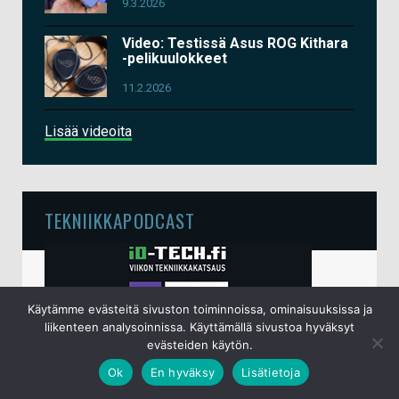
9.3.2026
Video: Testissä Asus ROG Kithara
-pelikuulokkeet
11.2.2026
Lisää videoita
TEKNIIKKAPODCAST
Käytämme evästeitä sivuston toiminnoissa, ominaisuuksissa ja
liikenteen analysoinnissa. Käyttämällä sivustoa hyväksyt
evästeiden käytön.
Ok
En hyväksy
Lisätietoja