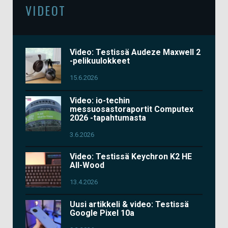
VIDEOT
Video: Testissä Audeze Maxwell 2
-pelikuulokkeet
15.6.2026
Video: io-techin
messuosastoraportit Computex
2026 -tapahtumasta
3.6.2026
Video: Testissä Keychron K2 HE
All-Wood
13.4.2026
Uusi artikkeli & video: Testissä
Google Pixel 10a