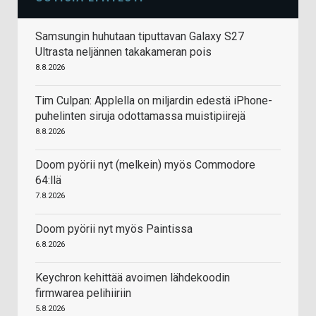
Samsungin huhutaan tiputtavan Galaxy S27
Ultrasta neljännen takakameran pois
8.8.2026
Tim Culpan: Applella on miljardin edestä iPhone-
puhelinten siruja odottamassa muistipiirejä
8.8.2026
Doom pyörii nyt (melkein) myös Commodore
64:llä
7.8.2026
Doom pyörii nyt myös Paintissa
6.8.2026
Keychron kehittää avoimen lähdekoodin
firmwarea pelihiiriin
5.8.2026