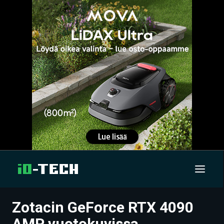
Zotacin GeForce RTX 4090
UUTISET
AMP vuotokuvissa