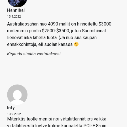
Hannibal
13.9.2022
Australiassahan nuo 4090 mallit on hinnoiteltu $3000
molemmin puolin $2500-$3500, joten Suomihinnat
lienevät aika lähellä tuota. (Ja nuo siis kaupan
ennakkohintoja, eli suolan kanssa
Kirjaudu sisään vastataksesi
Infy
13.9.2022
Mitenkäs tuolle menisi noi virtaliittännät jos vaikka
virtalähteestä löytyy kolme kappaletta PCI-E 8-pin