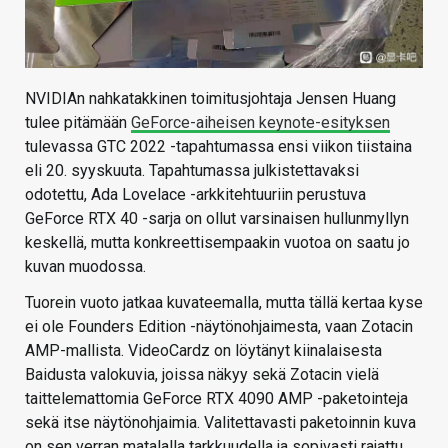
NVIDIAn nahkatakkinen toimitusjohtaja Jensen Huang
tulee pitämään
GeForce-aiheisen keynote-esityksen
tulevassa GTC 2022 -tapahtumassa ensi viikon tiistaina
eli 20. syyskuuta. Tapahtumassa julkistettavaksi
odotettu, Ada Lovelace -arkkitehtuuriin perustuva
GeForce RTX 40 -sarja on ollut varsinaisen hullunmyllyn
keskellä, mutta konkreettisempaakin vuotoa on saatu jo
kuvan muodossa.
Tuorein vuoto jatkaa kuvateemalla, mutta tällä kertaa kyse
ei ole Founders Edition -näytönohjaimesta, vaan Zotacin
AMP-mallista. VideoCardz on löytänyt kiinalaisesta
Baidusta valokuvia, joissa näkyy sekä Zotacin vielä
taittelemattomia GeForce RTX 4090 AMP -paketointeja
sekä itse näytönohjaimia. Valitettavasti paketoinnin kuva
on sen verran matalalla tarkkuudella ja sopivasti rajattu,