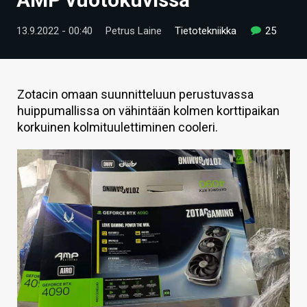
ARTIKKELIT
13.9.2022 - 00:40
Petrus Laine
Tietotekniikka
25
VIDEOT
TECHBBS
Zotacin omaan suunnitteluun perustuvassa
TIETOA
huippumallissa on vähintään kolmen korttipaikan
korkuinen kolmituulettiminen cooleri.
HINTA.FI
KAUPPA
VAIHDA TEEMA
HAKU