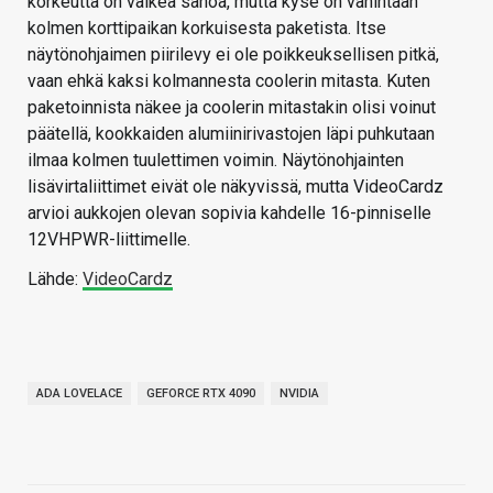
korkeutta on vaikea sanoa, mutta kyse on vähintään
kolmen korttipaikan korkuisesta paketista. Itse
näytönohjaimen piirilevy ei ole poikkeuksellisen pitkä,
vaan ehkä kaksi kolmannesta coolerin mitasta. Kuten
paketoinnista näkee ja coolerin mitastakin olisi voinut
päätellä, kookkaiden alumiinirivastojen läpi puhkutaan
ilmaa kolmen tuulettimen voimin. Näytönohjainten
lisävirtaliittimet eivät ole näkyvissä, mutta VideoCardz
arvioi aukkojen olevan sopivia kahdelle 16-pinniselle
12VHPWR-liittimelle.
Lähde:
VideoCardz
ADA LOVELACE
GEFORCE RTX 4090
NVIDIA