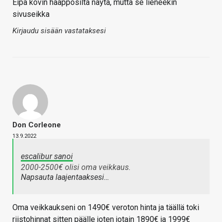
Eipä kovin hääppösiltä näytä, mutta se lieneekin
sivuseikka
Kirjaudu sisään vastataksesi
Don Corleone
13.9.2022
escalibur sanoi
2000-2500€ olisi oma veikkaus.
Napsauta laajentaaksesi…
Oma veikkaukseni on 1490€ veroton hinta ja täällä toki
riistohinnat sitten päälle joten jotain 1890€ ja 1999€