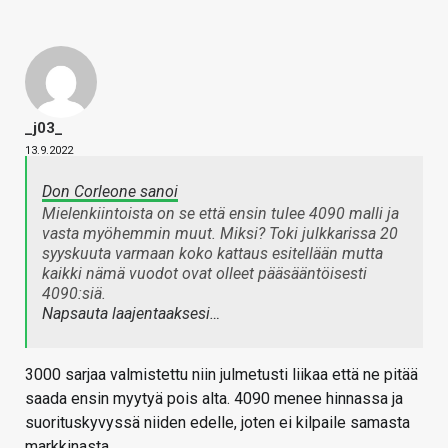
_j03_
13.9.2022
Don Corleone sanoi
Mielenkiintoista on se että ensin tulee 4090 malli ja
vasta myöhemmin muut. Miksi? Toki julkkarissa 20
syyskuuta varmaan koko kattaus esitellään mutta
kaikki nämä vuodot ovat olleet pääsääntöisesti
4090:siä.
Napsauta laajentaaksesi…
3000 sarjaa valmistettu niin julmetusti liikaa että ne pitää
saada ensin myytyä pois alta. 4090 menee hinnassa ja
suorituskyvyssä niiden edelle, joten ei kilpaile samasta
markkinasta.