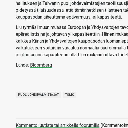
hallituksen ja Taiwanin puolijohdevalmistajien teollisuu
pidetyssä tilaisuudessa, että tämänhetkisen tilanteen ta
kauppasodan aiheuttama epävarmuus, ei kapasiteetti.
Liu tyrmäsi muun muassa Euroopan ja Yhdysvaltojen tavoi
epärealistisina ja johtavan ylikapasiteettiin. Hänen muk
kaikkea Kiinan ja Yhdysvaltojen kauppasodan luoman epäv
vaikutukseen voitaisiin varautua normaalia suuremmalla t
piirituotannon kapasiteetin olla Liun mukaan riittävä todell
Lähde:
Bloomberg
PUOLIJOHDEVALMISTAJAT
TSMC
Kommentoi uutista tai artikkelia foorumilla
(Kommentointi 