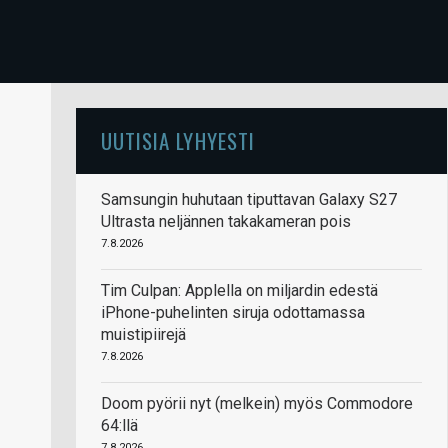
UUTISIA LYHYESTI
Samsungin huhutaan tiputtavan Galaxy S27
Ultrasta neljännen takakameran pois
7.8.2026
Tim Culpan: Applella on miljardin edestä
iPhone-puhelinten siruja odottamassa
muistipiirejä
7.8.2026
Doom pyörii nyt (melkein) myös Commodore
64:llä
7.8.2026