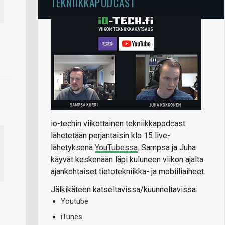
TEKNIIKKAPODCAST
io-techin viikottainen tekniikkapodcast
lähetetään perjantaisin klo 15 live-
lähetyksenä
YouTubessa
. Sampsa ja Juha
käyvät keskenään läpi kuluneen viikon ajalta
ajankohtaiset tietotekniikka- ja mobiiliaiheet.
Jälkikäteen katseltavissa/kuunneltavissa:
Youtube
iTunes