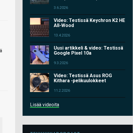
3.6.2026
Video: Testissä Keychron K2 HE
All-Wood
13.4.2026
Uusi artikkeli & video: Testissä
tä
Google Pixel 10a
9.3.2026
Video: Testissä Asus ROG
Kithara -pelikuulokkeet
11.2.2026
Lisää videoita