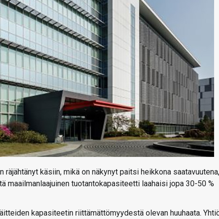
räjähtänyt käsiin, mikä on näkynyt paitsi heikkona saatavuutena
tä maailmanlaajuinen tuotantokapasiteetti laahaisi jopa 30-50 %
 väitteiden kapasiteetin riittämättömyydestä olevan huuhaata. Yhti