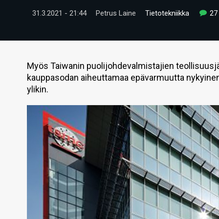
31.3.2021 - 21:44
Petrus Laine
Tietotekniikka
27
Myös Taiwanin puolijohdevalmistajien teollisuusj
kauppasodan aiheuttamaa epävarmuutta nykyinen v
ylikin.