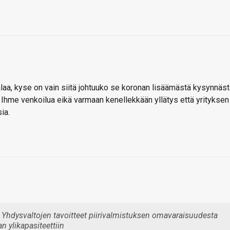
atalaa, kyse on vain siitä johtuuko se koronan lisäämästä kysynnäs
Ihme venkoilua eikä varmaan kenellekkään yllätys että yrityksen
ia.
Yhdysvaltojen tavoitteet piirivalmistuksen omavaraisuudesta
an ylikapasiteettiin