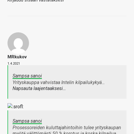
Kirjaudu sisään vastataksesi
MRkukov
1.4.2021
Sampsa sanoi
Yrityskauppa vahvistaa Intelin kilpailukykyä…
Napsauta laajentaaksesi…
Sampsa sanoi
Prosessoreiden kuluttajahintoihin tulee yrityskaupan
myötä välittömästi 50 % korotus ja koska kilpailua