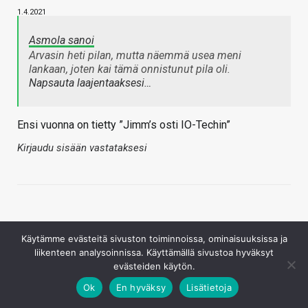
1.4.2021
Asmola sanoi
Arvasin heti pilan, mutta näemmä usea meni
lankaan, joten kai tämä onnistunut pila oli.
Napsauta laajentaaksesi…
Ensi vuonna on tietty ”Jimm’s osti IO-Techin”
Kirjaudu sisään vastataksesi
Käytämme evästeitä sivuston toiminnoissa, ominaisuuksissa ja
liikenteen analysoinnissa. Käyttämällä sivustoa hyväksyt
evästeiden käytön.
Juoksuankka
Ok
En hyväksy
Lisätietoja
1.4.2021