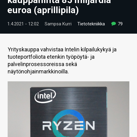
ARTIKKELIT
euroa (aprillipila)
VIDEOT
1.4.2021 - 12:02
Sampsa Kurri
Tietotekniikka
79
TECHBBS
TIETOA
Yrityskauppa vahvistaa Intelin kilpailukykyä ja
tuoteportfoliota etenkin työpöytä- ja
HINTA.FI
palvelinprosessoreissa sekä
näytönohjainmarkkinoilla.
KAUPPA
VAIHDA TEEMA
HAKU