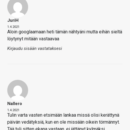
JuriH
1.4.2021
Aloin googlaamaan heti tämän nähtyäni mutta eihän sieltä
löytynyt mitään vastaavaa
Kirjaudu sisään vastataksesi
Nallero
1.4.2021
Tulin varta vasten etsimään lankaa missä olisi kerättynä
päivän vedätyksiä, kun en ole missään oikein törmännyt.
Tää tuli sitten ekana vastaan, ei jättänyt kylmäksi