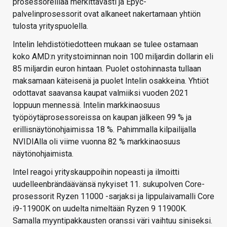
prosessoreillaa merkittävästi ja Epyc-
palvelinprosessorit ovat alkaneet nakertamaan yhtiön
tulosta yrityspuolella.
Intelin lehdistötiedotteen mukaan se tulee ostamaan
koko AMD:n yritystoiminnan noin 100 miljardin dollarin eli
85 miljardin euron hintaan. Puolet ostohinnasta tullaan
maksamaan käteisenä ja puolet Intelin osakkeina. Yhtiöt
odottavat saavansa kaupat valmiiksi vuoden 2021
loppuun mennessä. Intelin markkinaosuus
työpöytäprosessoreissa on kaupan jälkeen 99 % ja
erillisnäytönohjaimissa 18 %. Pahimmalla kilpailijalla
NVIDIAlla oli viime vuonna 82 % markkinaosuus
näytönohjaimista.
Intel reagoi yrityskauppoihin nopeasti ja ilmoitti
uudelleenbrändäävänsä nykyiset 11. sukupolven Core-
prosessorit Ryzen 11000 -sarjaksi ja lippulaivamalli Core
i9-11900K on uudelta nimeltään Ryzen 9 11900K.
Samalla myyntipakkausten oranssi väri vaihtuu siniseksi.