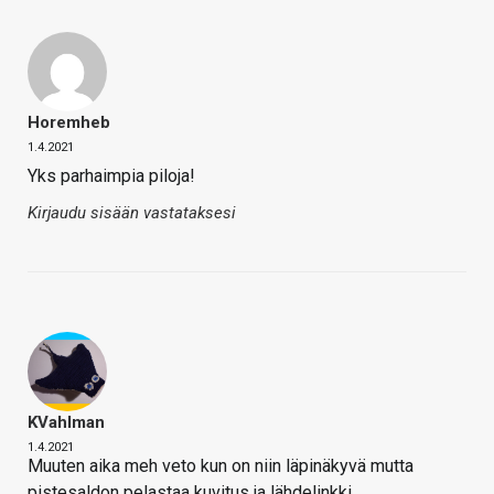
Horemheb
1.4.2021
Yks parhaimpia piloja!
Kirjaudu sisään vastataksesi
KVahlman
1.4.2021
Muuten aika meh veto kun on niin läpinäkyvä mutta
pistesaldon pelastaa kuvitus ja lähdelinkki