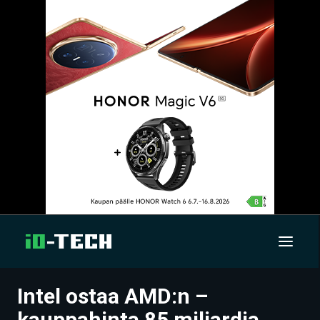
Intel ostaa AMD:n –
UUTISET
kauppahinta 85 miljardia