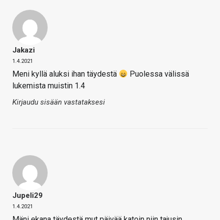
Jakazi
1.4.2021
Meni kyllä aluksi ihan täydestä
Puolessa välissä
lukemista muistin 1.4
Kirjaudu sisään vastataksesi
Jupeli29
1.4.2021
Mäni ekana täydestä mut päivää katoin niin tajusin