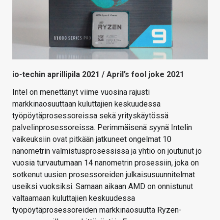
io-techin aprillipila 2021 / April’s fool joke 2021
Intel on menettänyt viime vuosina rajusti
markkinaosuuttaan kuluttajien keskuudessa
työpöytäprosessoreissa sekä yrityskäytössä
palvelinprosessoreissa. Perimmäisenä syynä Intelin
vaikeuksiin ovat pitkään jatkuneet ongelmat 10
nanometrin valmistusprosessissa ja yhtiö on joutunut jo
vuosia turvautumaan 14 nanometrin prosessiin, joka on
sotkenut uusien prosessoreiden julkaisusuunnitelmat
useiksi vuoksiksi. Samaan aikaan AMD on onnistunut
valtaamaan kuluttajien keskuudessa
työpöytäprosessoreiden markkinaosuutta Ryzen-