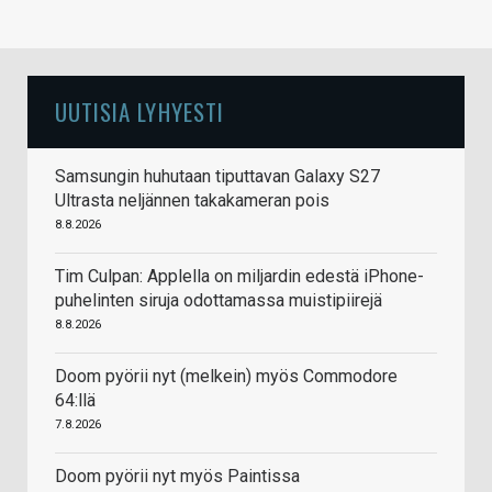
UUTISIA LYHYESTI
Samsungin huhutaan tiputtavan Galaxy S27
Ultrasta neljännen takakameran pois
8.8.2026
Tim Culpan: Applella on miljardin edestä iPhone-
puhelinten siruja odottamassa muistipiirejä
8.8.2026
Doom pyörii nyt (melkein) myös Commodore
64:llä
7.8.2026
Doom pyörii nyt myös Paintissa