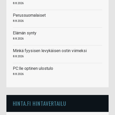
8.8.2026
Perussuomalaiset
8.8.2026
Elämän synty
8.8.2026
Minkä fyysisen levykäisen ostin viimeksi
8.8.2026
PC:lle optinen ulostulo
8.8.2026
HINTA.FI HINTAVERTAILU