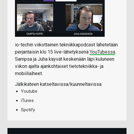
io-techin viikottainen tekniikkapodcast lähetetään
perjantaisin klo 15 live-lähetyksenä
YouTubessa
.
Sampsa ja Juha käyvät keskenään läpi kuluneen
viikon ajalta ajankohtaiset tietotekniikka- ja
mobiiliaiheet.
Jälkikäteen katseltavissa/kuunneltavissa:
Youtube
iTunes
Spotify