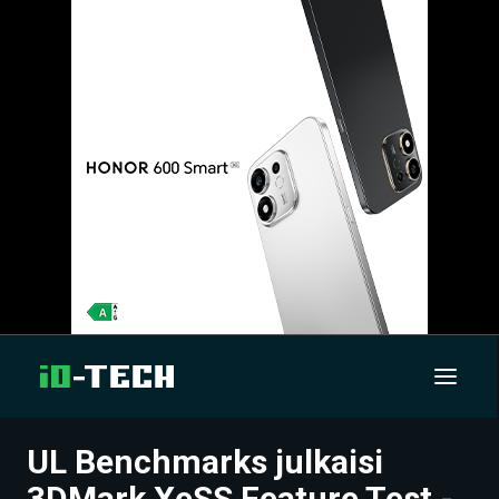
UL Benchmarks julkaisi
UUTISET
3DMark XeSS Feature Test -