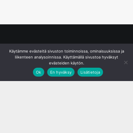
© S&J Media Oy
Käytämme evästeitä sivuston toiminnoissa, ominaisuuksissa ja
liikenteen analysoinnissa. Käyttämällä sivustoa hyväksyt
evästeiden käytön.
Ok
En hyväksy
Lisätietoja
;