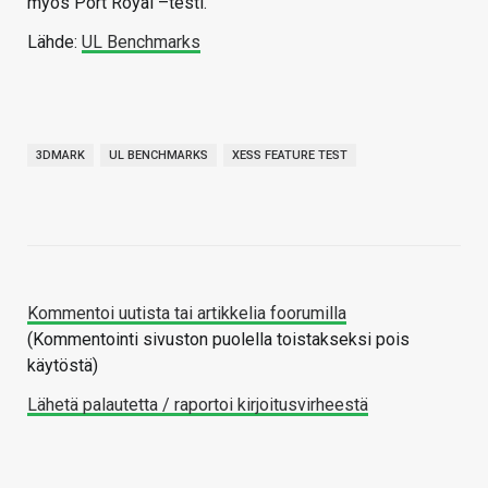
myös Port Royal –testi.
Lähde:
UL Benchmarks
3DMARK
UL BENCHMARKS
XESS FEATURE TEST
Kommentoi uutista tai artikkelia foorumilla
(Kommentointi sivuston puolella toistakseksi pois
käytöstä)
Lähetä palautetta / raportoi kirjoitusvirheestä