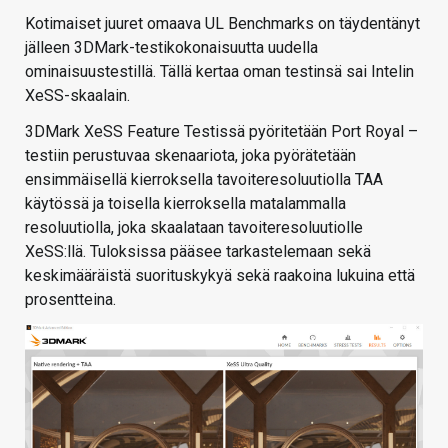
Kotimaiset juuret omaava UL Benchmarks on täydentänyt
jälleen 3DMark-testikokonaisuutta uudella
ominaisuustestillä. Tällä kertaa oman testinsä sai Intelin
XeSS-skaalain.
3DMark XeSS Feature Testissä pyöritetään Port Royal –
testiin perustuvaa skenaariota, joka pyörätetään
ensimmäisellä kierroksella tavoiteresoluutiolla TAA
käytössä ja toisella kierroksella matalammalla
resoluutiolla, joka skaalataan tavoiteresoluutiolle
XeSS:llä. Tuloksissa pääsee tarkastelemaan sekä
keskimääräistä suorituskykyä sekä raakoina lukuina että
prosentteina.