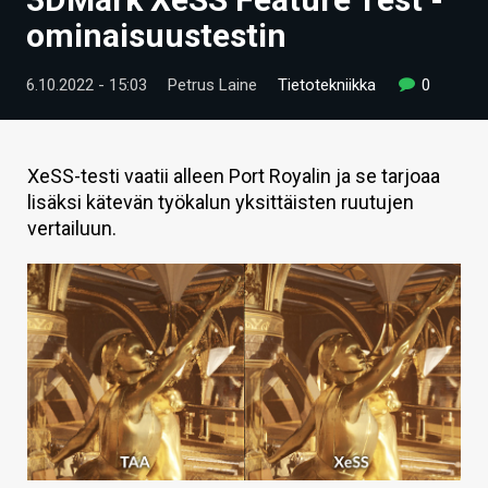
ARTIKKELIT
ominaisuustestin
VIDEOT
6.10.2022 - 15:03
Petrus Laine
Tietotekniikka
0
TECHBBS
TIETOA
XeSS-testi vaatii alleen Port Royalin ja se tarjoaa
lisäksi kätevän työkalun yksittäisten ruutujen
HINTA.FI
vertailuun.
KAUPPA
VAIHDA TEEMA
HAKU