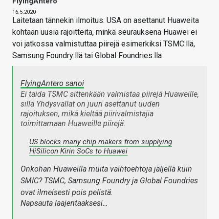
FlyingAntero
16.5.2020
Laitetaan tännekin ilmoitus. USA on asettanut Huaweita
kohtaan uusia rajoitteita, minkä seurauksena Huawei ei
voi jatkossa valmistuttaa piirejä esimerkiksi TSMC:llä,
Samsung Foundry:llä tai Global Foundries:lla
FlyingAntero sanoi
Ei taida TSMC sittenkään valmistaa piirejä Huaweille,
sillä Yhdysvallat on juuri asettanut uuden
rajoituksen, mikä kieltää piirivalmistajia
toimittamaan Huaweille piirejä.
US blocks many chip makers from supplying
HiSilicon Kirin SoCs to Huawei
Onkohan Huaweilla muita vaihtoehtoja jäljellä kuin
SMIC? TSMC, Samsung Foundry ja Global Foundries
ovat ilmeisesti pois pelistä.
Napsauta laajentaaksesi…