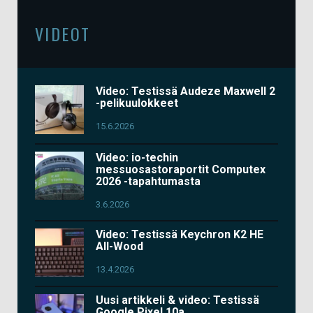
VIDEOT
Video: Testissä Audeze Maxwell 2
-pelikuulokkeet
15.6.2026
Video: io-techin
messuosastoraportit Computex
2026 -tapahtumasta
3.6.2026
Video: Testissä Keychron K2 HE
All-Wood
13.4.2026
Uusi artikkeli & video: Testissä
Google Pixel 10a