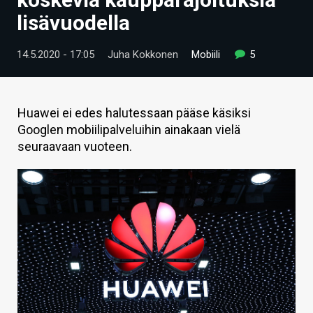
ARTIKKELIT
lisävuodella
VIDEOT
14.5.2020 - 17:05
Juha Kokkonen
Mobiili
5
TECHBBS
TIETOA
Huawei ei edes halutessaan pääse käsiksi
Googlen mobiilipalveluihin ainakaan vielä
HINTA.FI
seuraavaan vuoteen.
KAUPPA
VAIHDA TEEMA
HAKU