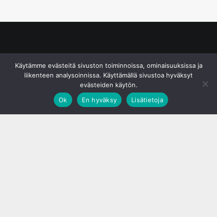
© S&J Media Oy
Käytämme evästeitä sivuston toiminnoissa, ominaisuuksissa ja
liikenteen analysoinnissa. Käyttämällä sivustoa hyväksyt
evästeiden käytön.
Ok
En hyväksy
Lisätietoja
;