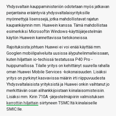
Yhdysvaltain kauppaministeriön odotetaan myös jatkavan
perjantaina erääntyviä yhdysvaltalaisyrityksille
myönnettyjä lisenssejä, jotka mahdollistavat rajatun
kaupankäynnin mm. Huawein kanssa. Tämä mahdollistaa
esimerkiksi Microsoftin Windows-käyttöjärjestelmän
käytön Huawein kannettavissa tietokoneissa.
Rajoituksista johtuen Huawei ei voi enää käyttää mm.
Googlen mobiilipalveluita uusissa älypuhelinmalleissaan,
kuten hiljattain io-techissä testatussa P40 Pro -
huippumallissa. Tilalle yritys on kehittänyt suurella rahalla
oman Huawei Mobile Services -kokonaisuuden. Lisäksi
yritys on pyrkinyt kasvavissa määrin irti riippuvuudesta
Yhdysvaltalaisista yrityksistä ja Huawei onkin vaihtanut jo
merkittävän osan alihankkijoistaan kiinalaisomisteisiin.
Lisäksi mm. Kirin 710A -järjestelmäpiirin valmistuksen
kerrottiin hiljattain
siirtyneen TSMC:ltä kiinalaiselle
SMIC:lle.