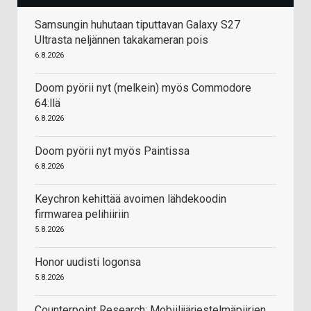
Samsungin huhutaan tiputtavan Galaxy S27
Ultrasta neljännen takakameran pois
6.8.2026
Doom pyörii nyt (melkein) myös Commodore
64:llä
6.8.2026
Doom pyörii nyt myös Paintissa
6.8.2026
Keychron kehittää avoimen lähdekoodin
firmwarea pelihiiriin
5.8.2026
Honor uudisti logonsa
5.8.2026
Counterpoint Research: Mobiilijärjestelmäpiirien