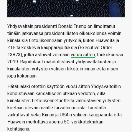
Yhdysvaltain presidentti Donald Trump on ilmoittanut
tänään jatkavansa presidentillisten oikeuksiensa voimin
kiinalaisia tietoliikennealan yrityksiä, kuten Huaweita ja
ZTE:tä koskevia kaupparajoituksia (Executive Order
13873), jotka astuivat voimaan
vuosi sitten
, toukokuussa
2019. Rajoitukset mahdollistavat yhdysvaltalaisten ja
kiinalaisten yritysten välisen liiketoiminnan estämisen
jopa kokonaan.
Hätätilalaki otettiin käyttöön vuosi sitten Yhdysvaltoihin
kohdistuvaan kansalliseen uhkaan vedoten, sillä
kiinalaisten tietoliikennetuotteita valmistavien yritysten
koetaan olevan maalle turvalliruusriski. Taustalla
vaikuttavat sekä Kiinan ja USA:n välinen kauppasota että
Huawein merkittävä asema 5G-verkkotekniikan
kehittäjänä.