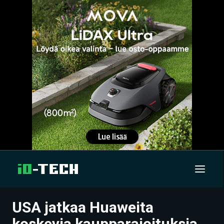
USA jatkaa Huaweita
UUTISET
koskevia kaupparajoituksia