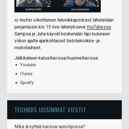
io-techin viikottainen tekniikkapodcast lähetetään
perjantaisin klo 15 live-lähetyksenä
YouTubessa
.
Sampsa ja Juha käyvät keskenään läpi kuluneen
viikon ajalta ajankohtaiset tietotekniikka- ja
mobiiliaiheet.
Jälkikäteen katseltavissa/kuunneltavissa:
Youtube
iTunes
Spotify
TECHBBS UUSIMMAT VIESTIT
Mikä ärsyttää kanssa-autoilijoissa?