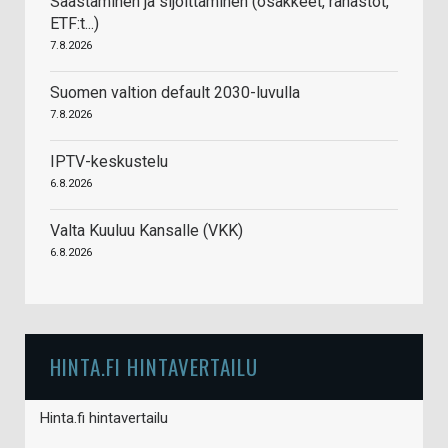
Säästäminen ja sijoittaminen (osakkeet, rahastot,
ETF:t...)
7.8.2026
Suomen valtion default 2030-luvulla
7.8.2026
IPTV-keskustelu
6.8.2026
Valta Kuuluu Kansalle (VKK)
6.8.2026
HINTA.FI HINTAVERTAILU
Hinta.fi hintavertailu