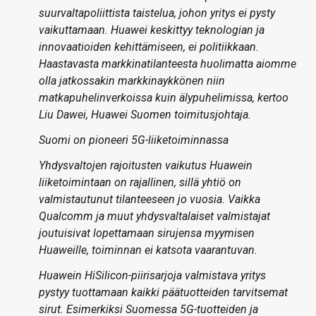
suurvaltapoliittista taistelua, johon yritys ei pysty
vaikuttamaan. Huawei keskittyy teknologian ja
innovaatioiden kehittämiseen, ei politiikkaan.
Haastavasta markkinatilanteesta huolimatta aiomme
olla jatkossakin markkinaykkönen niin
matkapuhelinverkoissa kuin älypuhelimissa, kertoo
Liu Dawei, Huawei Suomen toimitusjohtaja.
Suomi on pioneeri 5G-liiketoiminnassa
Yhdysvaltojen rajoitusten vaikutus Huawein
liiketoimintaan on rajallinen, sillä yhtiö on
valmistautunut tilanteeseen jo vuosia. Vaikka
Qualcomm ja muut yhdysvaltalaiset valmistajat
joutuisivat lopettamaan sirujensa myymisen
Huaweille, toiminnan ei katsota vaarantuvan.
Huawein HiSilicon-piirisarjoja valmistava yritys
pystyy tuottamaan kaikki päätuotteiden tarvitsemat
sirut. Esimerkiksi Suomessa 5G-tuotteiden ja