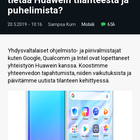
ARTIKKELIT
puhelimista?
VIDEOT
20.5.2019 - 10:16
Sampsa Kurri
Mobiili
656
TECHBBS
TIETOA
Yhdysvaltalaiset ohjelmisto- ja piirivalmistajat
kuten Google, Qualcomm ja Intel ovat lopettaneet
HINTA.FI
yhteistyön Huawein kanssa. Koostimme
yhteenvedon tapahtumista, niiden vaikutuksista ja
KAUPPA
päivitämme uutista tilanteen kehittyessä.
VAIHDA TEEMA
HAKU