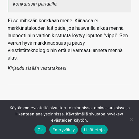
konkurssin partaalle.
Ei se mihkään konkkaan mene. Kiinassa ei
markkinatalouden lait päde, jos huaweilla alkaa mennä
huonosti niin valtion kirstusta löytyy loputon "vippi". Sen
verran hyvä markkinaosuus ja pääsy
viestintäteknologioihin että ei varmasti anneta mennä
alas.
Kirjaudu sisään vastataksesi
Käytämme evästeitä sivuston toiminnoissa, ominaisuuksissa ja
liikenteen analysoinnissa. Käyttämällä sivustoa hyväksyt
evästeiden käytön.
Juha Uotila
Ok
En hyväksy
Lisätietoja
20.5.2019