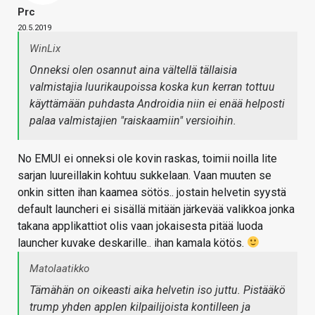
Prc
20.5.2019
WinLix
Onneksi olen osannut aina vältellä tällaisia
valmistajia luurikaupoissa koska kun kerran tottuu
käyttämään puhdasta Androidia niin ei enää helposti
palaa valmistajien "raiskaamiin" versioihin.
No EMUI ei onneksi ole kovin raskas, toimii noilla lite
sarjan luureillakin kohtuu sukkelaan. Vaan muuten se
onkin sitten ihan kaamea sötös.. jostain helvetin syystä
default launcheri ei sisällä mitään järkevää valikkoa jonka
takana applikattiot olis vaan jokaisesta pitää luoda
launcher kuvake deskarille.. ihan kamala kötös.
Matolaatikko
Tämähän on oikeasti aika helvetin iso juttu. Pistääkö
trump yhden applen kilpailijoista kontilleen ja