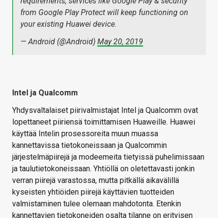
requirements, services like Google Play & security
from Google Play Protect will keep functioning on
your existing Huawei device.
— Android (@Android)
May 20, 2019
Intel ja Qualcomm
Yhdysvaltalaiset piirivalmistajat Intel ja Qualcomm ovat
lopettaneet piiriensä toimittamisen Huaweille. Huawei
käyttää Intelin prosessoreita muun muassa
kannettavissa tietokoneissaan ja Qualcommin
järjestelmäpiirejä ja modeemeita tietyissä puhelimissaan
ja taulutietokoneissaan. Yhtiöllä on oletettavasti jonkin
verran piirejä varastossa, mutta pitkällä aikavälillä
kyseisten yhtiöiden piirejä käyttävien tuotteiden
valmistaminen tulee olemaan mahdotonta. Etenkin
kannettavien tietokoneiden osalta tilanne on erityisen