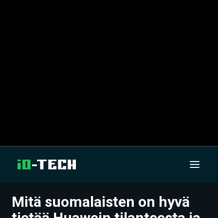
Mitä suomalaisten on hyvä
UUTISET
tietää Huawein tilanteesta ja