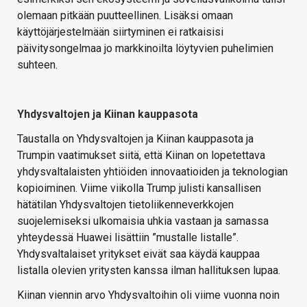
olemaan pitkään puutteellinen. Lisäksi omaan
käyttöjärjestelmään siirtyminen ei ratkaisisi
päivitysongelmaa jo markkinoilta löytyvien puhelimien
suhteen.
Yhdysvaltojen ja Kiinan kauppasota
Taustalla on Yhdysvaltojen ja Kiinan kauppasota ja
Trumpin vaatimukset siitä, että Kiinan on lopetettava
yhdysvaltalaisten yhtiöiden innovaatioiden ja teknologian
kopioiminen. Viime viikolla Trump julisti kansallisen
hätätilan Yhdysvaltojen tietoliikenneverkkojen
suojelemiseksi ulkomaisia uhkia vastaan ja samassa
yhteydessä Huawei lisättiin ”mustalle listalle”.
Yhdysvaltalaiset yritykset eivät saa käydä kauppaa
listalla olevien yritysten kanssa ilman hallituksen lupaa.
Kiinan viennin arvo Yhdysvaltoihin oli viime vuonna noin