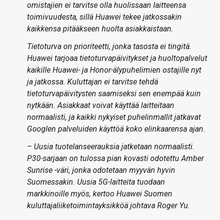
omistajien ei tarvitse olla huolissaan laitteensa
toimivuudesta, sillä Huawei tekee jatkossakin
kaikkensa pitääkseen huolta asiakkaistaan.
Tietoturva on prioriteetti, jonka tasosta ei tingitä.
Huawei tarjoaa tietoturvapäivitykset ja huoltopalvelut
kaikille Huawei- ja Honor-älypuhelimien ostajille nyt
ja jatkossa. Kuluttajan ei tarvitse tehdä
tietoturvapäivitysten saamiseksi sen enempää kuin
nytkään. Asiakkaat voivat käyttää laitteitaan
normaalisti, ja kaikki nykyiset puhelinmallit jatkavat
Googlen palveluiden käyttöä koko elinkaarensa ajan.
– Uusia tuotelanseerauksia jatketaan normaalisti.
P30-sarjaan on tulossa pian kovasti odotettu Amber
Sunrise -väri, jonka odotetaan myyvän hyvin
Suomessakin. Uusia 5G-laitteita tuodaan
markkinoille myös, kertoo Huawei Suomen
kuluttajaliiketoimintayksikköä johtava Roger Yu.