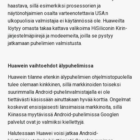
haastava, sillä esimerkiksi prosessorien ja
näytönohjaimien osalta varteenotettavia USA:n
ulkopuolisia valmistajia ei käytännössä ole. Huaweilta
löytyy omasta takaa kattava valikoima HiSiliconin Kirin-
järjestelmäpiirejä ja modeemeita, joilla se pystyy
jatkamaan puhelimien valmistusta.
Huawein vaihtoehdot älypuhelimissa
Huawein tilanne etenkin älypuhelimien ohjelmistopuolella
tulee olemaan kinkkinen, sillä markkinoiden toiseksi
suurimmalla Android-puhelinvalmistajalla ei ole
tiettävästi käsissään ainuttakaan hyvää korttia. Ongelmat
koskevat ensisijaisesti länsimaisia markkinoita, sillä
Kiinassa myytävissä Android-puhelimissa Googlen
palvelut ovat jo valmiiksi kiellettyjä.
Halutessaan Huawei voisi jatkaa Android-