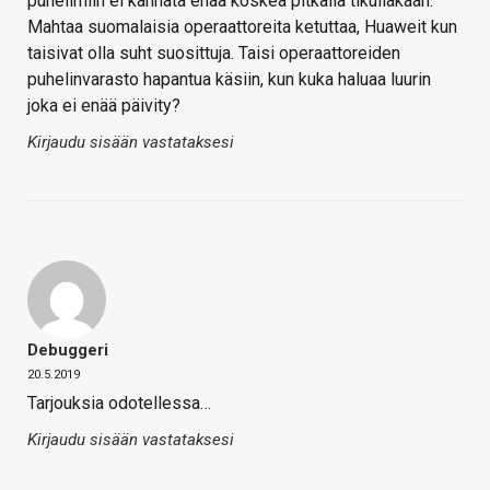
puhelimiin ei kannata enää koskea pitkällä tikullakaan.
Mahtaa suomalaisia operaattoreita ketuttaa, Huaweit kun
taisivat olla suht suosittuja. Taisi operaattoreiden
puhelinvarasto hapantua käsiin, kun kuka haluaa luurin
joka ei enää päivity?
Kirjaudu sisään vastataksesi
Debuggeri
20.5.2019
Tarjouksia odotellessa…
Kirjaudu sisään vastataksesi