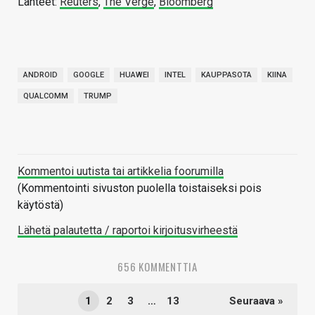
Lähteet:
Reuters
,
The Verge
,
Bloomberg
ANDROID
GOOGLE
HUAWEI
INTEL
KAUPPASOTA
KIINA
QUALCOMM
TRUMP
Kommentoi uutista tai artikkelia foorumilla
(Kommentointi sivuston puolella toistaiseksi pois
käytöstä)
Lähetä palautetta / raportoi kirjoitusvirheestä
656 KOMMENTTIA
1
2
3
…
13
Seuraava »