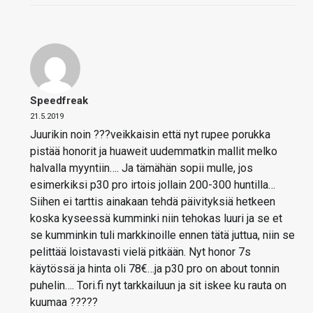
Speedfreak
21.5.2019
Juurikin noin ???veikkaisin että nyt rupee porukka
pistää honorit ja huaweit uudemmatkin mallit melko
halvalla myyntiin…. Ja tämähän sopii mulle, jos
esimerkiksi p30 pro irtois jollain 200-300 huntilla…
Siihen ei tarttis ainakaan tehdä päivityksiä hetkeen
koska kyseessä kumminki niin tehokas luuri ja se et
se kumminkin tuli markkinoille ennen tätä juttua, niin se
pelittää loistavasti vielä pitkään. Nyt honor 7s
käytössä ja hinta oli 78€…ja p30 pro on about tonnin
puhelin…. Tori.fi nyt tarkkailuun ja sit iskee ku rauta on
kuumaa ?????