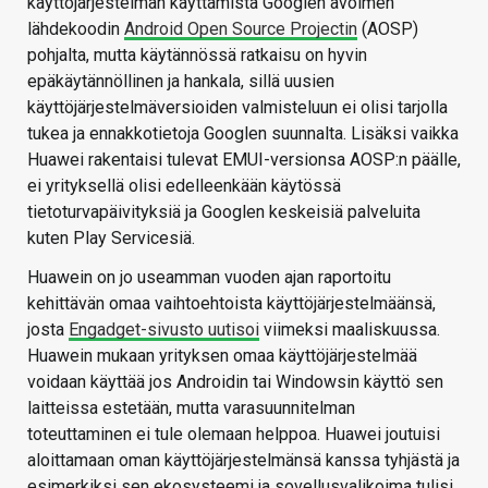
käyttöjärjestelmän käyttämistä Googlen avoimen
lähdekoodin
Android Open Source Projectin
(AOSP)
pohjalta, mutta käytännössä ratkaisu on hyvin
epäkäytännöllinen ja hankala, sillä uusien
käyttöjärjestelmäversioiden valmisteluun ei olisi tarjolla
tukea ja ennakkotietoja Googlen suunnalta. Lisäksi vaikka
Huawei rakentaisi tulevat EMUI-versionsa AOSP:n päälle,
ei yrityksellä olisi edelleenkään käytössä
tietoturvapäivityksiä ja Googlen keskeisiä palveluita
kuten Play Servicesiä.
Huawein on jo useamman vuoden ajan raportoitu
kehittävän omaa vaihtoehtoista käyttöjärjestelmäänsä,
josta
Engadget-sivusto uutisoi
viimeksi maaliskuussa.
Huawein mukaan yrityksen omaa käyttöjärjestelmää
voidaan käyttää jos Androidin tai Windowsin käyttö sen
laitteissa estetään, mutta varasuunnitelman
toteuttaminen ei tule olemaan helppoa. Huawei joutuisi
aloittamaan oman käyttöjärjestelmänsä kanssa tyhjästä ja
esimerkiksi sen ekosysteemi ja sovellusvalikoima tulisi