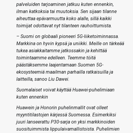
palveluiden tarjoaminen jatkuu kuten ennenkin,
ilman katkoksia tai muutoksia. Sen sijaan tilanne
aiheuttaa epävarmuutta koko alalle, sillä kaikki
toimijat odottavat nyt tilanteen rauhoittumista.
– Suomi on globaali pioneeri 5G-liiketoiminnassa.
Markkina on hyvin kypsä ja uniikki. Meille on tärkeää
tukea asiakkaitamme jatkossakin ja kehittää
toimintaamme edelleen. Teemme töitä
päästäksemme laajentamaan Suomen 5G-
ekosysteemiä maailman parhailla ratkaisuilla ja
laitteilla, sanoo Liu Dawei.
Suomalaiset voivat käyttää Huawei-puhelimiaan
kuten ennenkin
Huawein ja Honorin puhelinmallit ovat olleet
myyntitilastojen kärjessä Suomessa. Esimerkiksi
juuri lanseerattu P30-sarja on yksi markkinoiden
suosituimmista lippulaivamallistoista. Puhelimien