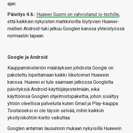
ajan.
Päivitys 4.6.:
Huawei Suomi on vahvistanut io-techille
,
että kaikkien nykyisten markkinoilta löytyvien Huawei-
mallien Android-tuki jatkuu Googlen kanssa yhteistyössä
normaaliin tapaan.
Google ja Android
Kauppaministeriön määräyksen johdosta Google on
pakotettu lopettamaan kaikki liiketoimet Huawein
kanssa. Huawei ei tule saamaan jatkossa Googlelta
päivityksiä Android-käyttöjärjestelmään, eikä
käyttöönsä Googlen ohjelmistopakettia, johon sisältyy
yhtiön oleellisia palveluita kuten Gmail ja Play-kauppa.
Toistaiseksi ei ole täysin selvää, mihin kaikkiin
yksityiskohtiin kielto vaikuttaa.
Googlen antaman lausunnon mukaan nykyisillä Huawein