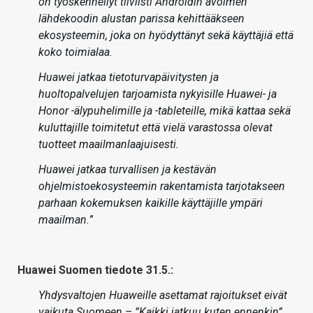
on työskennellyt tiiviisti Androidin avoimen
lähdekoodin alustan parissa kehittääkseen
ekosysteemin, joka on hyödyttänyt sekä käyttäjiä että
koko toimialaa.
Huawei jatkaa tietoturvapäivitysten ja
huoltopalvelujen tarjoamista nykyisille Huawei- ja
Honor -älypuhelimille ja -tableteille, mikä kattaa sekä
kuluttajille toimitetut että vielä varastossa olevat
tuotteet maailmanlaajuisesti.
Huawei jatkaa turvallisen ja kestävän
ohjelmistoekosysteemin rakentamista tarjotakseen
parhaan kokemuksen kaikille käyttäjille ympäri
maailman.
”
Huawei Suomen tiedote 31.5.:
Yhdysvaltojen Huaweille asettamat rajoitukset eivät
vaikuta Suomeen – ”Kaikki jatkuu kuten ennenkin”