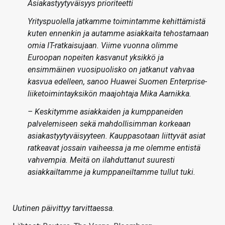
Asiakastyytyväisyys prioriteetti
Yrityspuolella jatkamme toimintamme kehittämistä
kuten ennenkin ja autamme asiakkaita tehostamaan
omia IT-ratkaisujaan. Viime vuonna olimme
Euroopan nopeiten kasvanut yksikkö ja
ensimmäinen vuosipuolisko on jatkanut vahvaa
kasvua edelleen, sanoo Huawei Suomen Enterprise-
liiketoimintayksikön maajohtaja Mika Aarnikka.
– Keskitymme asiakkaiden ja kumppaneiden
palvelemiseen sekä mahdollisimman korkeaan
asiakastyytyväisyyteen. Kauppasotaan liittyvät asiat
ratkeavat jossain vaiheessa ja me olemme entistä
vahvempia. Meitä on ilahduttanut suuresti
asiakkailtamme ja kumppaneiltamme tullut tuki.
Uutinen päivittyy tarvittaessa.