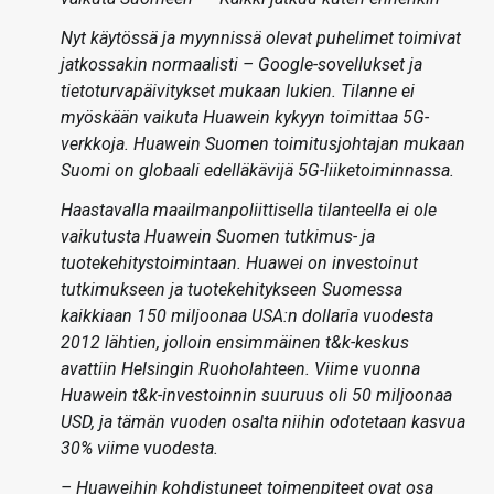
Nyt käytössä ja myynnissä olevat puhelimet toimivat
jatkossakin normaalisti – Google-sovellukset ja
tietoturvapäivitykset mukaan lukien. Tilanne ei
myöskään vaikuta Huawein kykyyn toimittaa 5G-
verkkoja. Huawein Suomen toimitusjohtajan mukaan
Suomi on globaali edelläkävijä 5G-liiketoiminnassa.
Haastavalla maailmanpoliittisella tilanteella ei ole
vaikutusta Huawein Suomen tutkimus- ja
tuotekehitystoimintaan. Huawei on investoinut
tutkimukseen ja tuotekehitykseen Suomessa
kaikkiaan 150 miljoonaa USA:n dollaria vuodesta
2012 lähtien, jolloin ensimmäinen t&k-keskus
avattiin Helsingin Ruoholahteen. Viime vuonna
Huawein t&k-investoinnin suuruus oli 50 miljoonaa
USD, ja tämän vuoden osalta niihin odotetaan kasvua
30% viime vuodesta.
– Huaweihin kohdistuneet toimenpiteet ovat osa