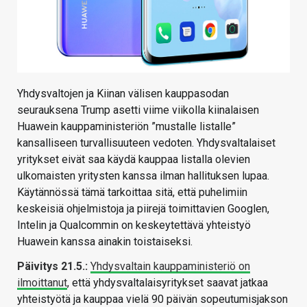
Yhdysvaltojen ja Kiinan välisen kauppasodan
seurauksena Trump asetti viime viikolla kiinalaisen
Huawein kauppaministeriön ”mustalle listalle”
kansalliseen turvallisuuteen vedoten. Yhdysvaltalaiset
yritykset eivät saa käydä kauppaa listalla olevien
ulkomaisten yritysten kanssa ilman hallituksen lupaa.
Käytännössä tämä tarkoittaa sitä, että puhelimiin
keskeisiä ohjelmistoja ja piirejä toimittavien Googlen,
Intelin ja Qualcommin on keskeytettävä yhteistyö
Huawein kanssa ainakin toistaiseksi.
Päivitys 21.5.:
Yhdysvaltain kauppaministeriö on
ilmoittanut
, että yhdysvaltalaisyritykset saavat jatkaa
yhteistyötä ja kauppaa vielä 90 päivän sopeutumisjakson