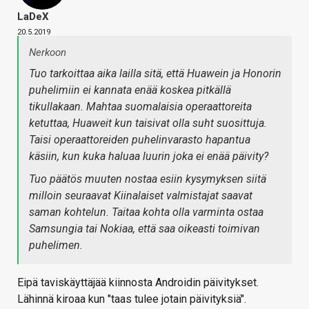
LaDeX
20.5.2019
Nerkoon
Tuo tarkoittaa aika lailla sitä, että Huawein ja Honorin
puhelimiin ei kannata enää koskea pitkällä
tikullakaan. Mahtaa suomalaisia operaattoreita
ketuttaa, Huaweit kun taisivat olla suht suosittuja.
Taisi operaattoreiden puhelinvarasto hapantua
käsiin, kun kuka haluaa luurin joka ei enää päivity?
Tuo päätös muuten nostaa esiin kysymyksen siitä
milloin seuraavat Kiinalaiset valmistajat saavat
saman kohtelun. Taitaa kohta olla varminta ostaa
Samsungia tai Nokiaa, että saa oikeasti toimivan
puhelimen.
Eipä taviskäyttäjää kiinnosta Androidin päivitykset.
Lähinnä kiroaa kun "taas tulee jotain päivityksiä".