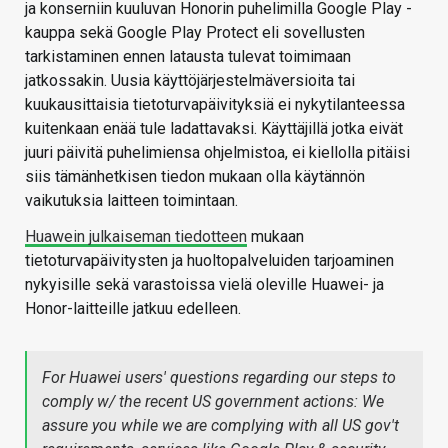
ja konserniin kuuluvan Honorin puhelimilla Google Play -
kauppa sekä Google Play Protect eli sovellusten
tarkistaminen ennen latausta tulevat toimimaan
jatkossakin. Uusia käyttöjärjestelmäversioita tai
kuukausittaisia tietoturvapäivityksiä ei nykytilanteessa
kuitenkaan enää tule ladattavaksi. Käyttäjillä jotka eivät
juuri päivitä puhelimiensa ohjelmistoa, ei kiellolla pitäisi
siis tämänhetkisen tiedon mukaan olla käytännön
vaikutuksia laitteen toimintaan.
Huawein julkaiseman tiedotteen
mukaan
tietoturvapäivitysten ja huoltopalveluiden tarjoaminen
nykyisille sekä varastoissa vielä oleville Huawei- ja
Honor-laitteille jatkuu edelleen.
For Huawei users' questions regarding our steps to
comply w/ the recent US government actions: We
assure you while we are complying with all US gov't