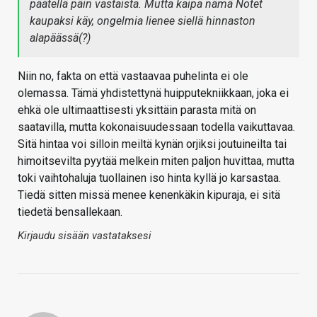
päätellä päin vastaista. Mutta kaipa nämä Notet
kaupaksi käy, ongelmia lienee siellä hinnaston
alapäässä(?)
Niin no, fakta on että vastaavaa puhelinta ei ole
olemassa. Tämä yhdistettynä huipputekniikkaan, joka ei
ehkä ole ultimaattisesti yksittäin parasta mitä on
saatavilla, mutta kokonaisuudessaan todella vaikuttavaa.
Sitä hintaa voi silloin meiltä kynän orjiksi joutuineilta tai
himoitsevilta pyytää melkein miten paljon huvittaa, mutta
toki vaihtohaluja tuollainen iso hinta kyllä jo karsastaa.
Tiedä sitten missä menee kenenkäkin kipuraja, ei sitä
tiedetä bensallekaan.
Kirjaudu sisään vastataksesi