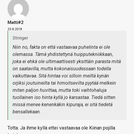
Matti#2
23.8.2018
Stringer
Niin no, fakta on että vastaavaa puhelinta ei ole
olemassa. Tämä yhdistettynä huipputekniikkaan,
joka ei ehkä ole ultimaattisesti yksittäin parasta mitä
on saatavilla, mutta kokonaisuudessaan todella
vaikuttavaa. Sitä hintaa voi silloin meiltä kynän
orjiksi joutuineilta tai himoitsevilta pyytää melkein
miten paljon huvittaa, mutta toki vaihtohaluja
tuollainen iso hinta kyllä jo karsastaa. Tiedä sitten
missä menee kenenkäkin kipuraja, ei sitä tiedetä
bensallekaan.
Totta. Ja ihme kyllä ettei vastaavaa ole Kiinan pojilla