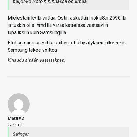
paljonko Note:n hinnassa on ilmaa.
Mielestäni kyllä viittaa. Ostin äskettäin nokia8:n 299€:lla
ja tuskin olisi hmd:llä varaa katteissa vastaaviin
lupauksiin kuin Samsungilla.
Eli ihan suoraan viittaa siihen, että hyvityksen jälkeenkin
Samsung tekee voittoa.
Kirjaudu sisään vastataksesi
Matti#2
22.8.2018
Stringer