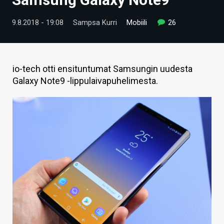
ARTIKKELIT
9.8.2018 - 19:08
Sampsa Kurri
Mobiili
26
VIDEOT
TECHBBS
io-tech otti ensituntumat Samsungin uudesta
TIETOA
Galaxy Note9 -lippulaivapuhelimesta.
HINTA.FI
KAUPPA
VAIHDA TEEMA
HAKU