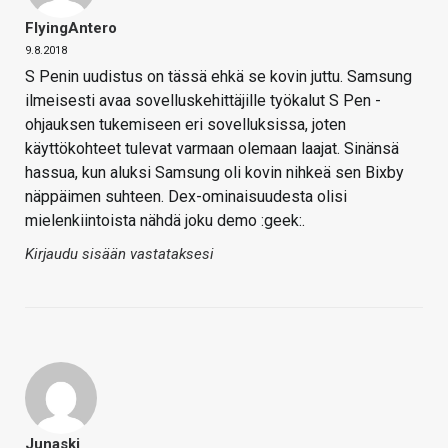
FlyingAntero
9.8.2018
S Penin uudistus on tässä ehkä se kovin juttu. Samsung
ilmeisesti avaa sovelluskehittäjille työkalut S Pen -
ohjauksen tukemiseen eri sovelluksissa, joten
käyttökohteet tulevat varmaan olemaan laajat. Sinänsä
hassua, kun aluksi Samsung oli kovin nihkeä sen Bixby
näppäimen suhteen. Dex-ominaisuudesta olisi
mielenkiintoista nähdä joku demo :geek:.
Kirjaudu sisään vastataksesi
Junaski