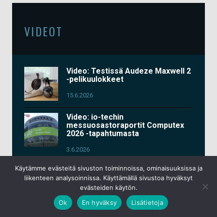
VIDEOT
Video: Testissä Audeze Maxwell 2
-pelikuulokkeet
15.6.2026
Video: io-techin
messuosastoraportit Computex
2026 -tapahtumasta
3.6.2026
Käytämme evästeitä sivuston toiminnoissa, ominaisuuksissa ja
Video: Testissä Keychron K2 HE
liikenteen analysoinnissa. Käyttämällä sivustoa hyväksyt
All-Wood
evästeiden käytön.
13.4.2026
Ok
En hyväksy
Lisätietoja
Uusi artikkeli & video: Testissä