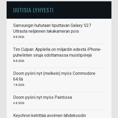
UUTISIA LYHYESTI
Samsungin huhutaan tiputtavan Galaxy S27
Ultrasta neljännen takakameran pois
8.8.2026
Tim Culpan: Applella on miljardin edestä iPhone-
puhelinten siruja odottamassa muistipiirejä
8.8.2026
Doom pyörii nyt (melkein) myös Commodore
64:llä
7.8.2026
Doom pyörii nyt myös Paintissa
6.8.2026
Keychron kehittää avoimen lähdekoodin