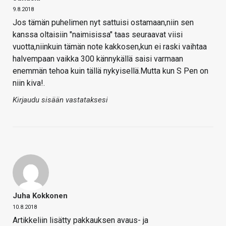
9.8.2018
Jos tämän puhelimen nyt sattuisi ostamaan,niin sen
kanssa oltaisiin "naimisissa" taas seuraavat viisi
vuotta,niinkuin tämän note kakkosen,kun ei raski vaihtaa
halvempaan vaikka 300 kännykällä saisi varmaan
enemmän tehoa kuin tällä nykyisellä.Mutta kun S Pen on
niin kiva!.
Kirjaudu sisään vastataksesi
Juha Kokkonen
10.8.2018
Artikkeliin lisätty pakkauksen avaus- ja