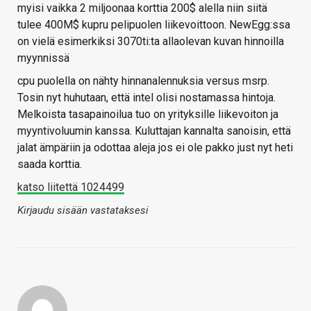
myisi vaikka 2 miljoonaa korttia 200$ alella niin siitä
tulee 400M$ kupru pelipuolen liikevoittoon. NewEgg:ssa
on vielä esimerkiksi 3070ti:ta allaolevan kuvan hinnoilla
myynnissä
cpu puolella on nähty hinnanalennuksia versus msrp.
Tosin nyt huhutaan, että intel olisi nostamassa hintoja.
Melkoista tasapainoilua tuo on yrityksille liikevoiton ja
myyntivoluumin kanssa. Kuluttajan kannalta sanoisin, että
jalat ämpäriin ja odottaa aleja jos ei ole pakko just nyt heti
saada korttia.
katso liitettä 1024499
Kirjaudu sisään vastataksesi