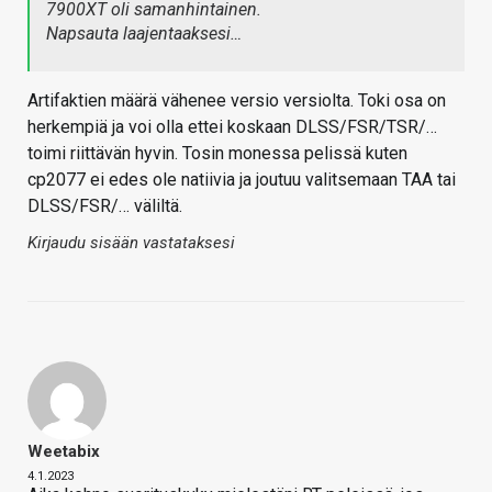
7900XT oli samanhintainen.
Napsauta laajentaaksesi…
Artifaktien määrä vähenee versio versiolta. Toki osa on
herkempiä ja voi olla ettei koskaan DLSS/FSR/TSR/…
toimi riittävän hyvin. Tosin monessa pelissä kuten
cp2077 ei edes ole natiivia ja joutuu valitsemaan TAA tai
DLSS/FSR/… väliltä.
Kirjaudu sisään vastataksesi
Weetabix
4.1.2023