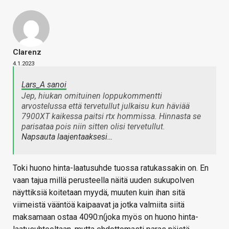
Clarenz
4.1.2023
Lars_A sanoi
Jep, hiukan omituinen loppukommentti
arvostelussa että tervetullut julkaisu kun häviää
7900XT kaikessa paitsi rtx hommissa. Hinnasta se
parisataa pois niin sitten olisi tervetullut.
Napsauta laajentaaksesi…
Toki huono hinta-laatusuhde tuossa ratukassakin on. En
vaan tajua millä perusteella näitä uuden sukupolven
näyttiksiä koitetaan myydä, muuten kuin ihan sitä
viimeistä vääntöä kaipaavat ja jotka valmiita siitä
maksamaan ostaa 4090:n(joka myös on huono hinta-