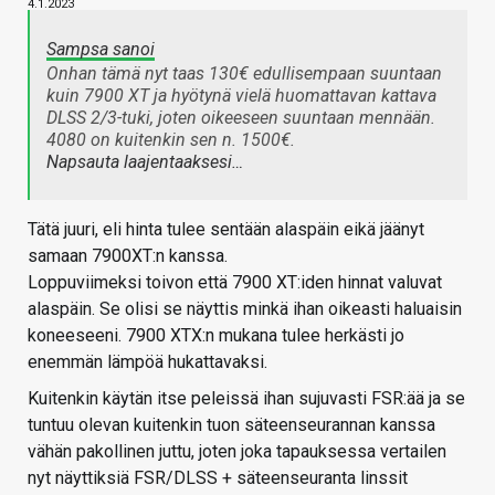
4.1.2023
Sampsa sanoi
Onhan tämä nyt taas 130€ edullisempaan suuntaan
kuin 7900 XT ja hyötynä vielä huomattavan kattava
DLSS 2/3-tuki, joten oikeeseen suuntaan mennään.
4080 on kuitenkin sen n. 1500€.
Napsauta laajentaaksesi…
Tätä juuri, eli hinta tulee sentään alaspäin eikä jäänyt
samaan 7900XT:n kanssa.
Loppuviimeksi toivon että 7900 XT:iden hinnat valuvat
alaspäin. Se olisi se näyttis minkä ihan oikeasti haluaisin
koneeseeni. 7900 XTX:n mukana tulee herkästi jo
enemmän lämpöä hukattavaksi.
Kuitenkin käytän itse peleissä ihan sujuvasti FSR:ää ja se
tuntuu olevan kuitenkin tuon säteenseurannan kanssa
vähän pakollinen juttu, joten joka tapauksessa vertailen
nyt näyttiksiä FSR/DLSS + säteenseuranta linssit