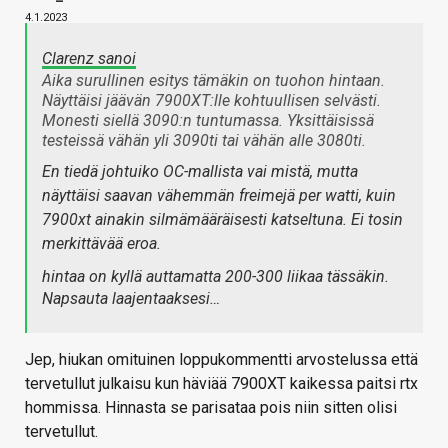
4.1.2023
Clarenz sanoi
Aika surullinen esitys tämäkin on tuohon hintaan.
Näyttäisi jäävän 7900XT:lle kohtuullisen selvästi.
Monesti siellä 3090:n tuntumassa. Yksittäisissä
testeissä vähän yli 3090ti tai vähän alle 3080ti.
En tiedä johtuiko OC-mallista vai mistä, mutta
näyttäisi saavan vähemmän freimejä per watti, kuin
7900xt ainakin silmämääräisesti katseltuna. Ei tosin
merkittävää eroa.
hintaa on kyllä auttamatta 200-300 liikaa tässäkin.
Napsauta laajentaaksesi…
Jep, hiukan omituinen loppukommentti arvostelussa että
tervetullut julkaisu kun häviää 7900XT kaikessa paitsi rtx
hommissa. Hinnasta se parisataa pois niin sitten olisi
tervetullut.