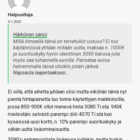
Halpuuttaja
4.1.2023
Härkönen sanoi
Millä ihmeellä tämä on tervetullut uutuus? Ei tuo
käytännössä yhtään mitään uutta, maksaa n. 1000€
ja suorituskyky hyvin identtinen 3090 kanssa jota
myös saa tuhannella eurolla. Parisataa euroa
halvemmalla tässä olisikin jotain järkeä.
Napsauta laajentaaksesi…
Ei sillä, että aihetta juhlaan olisi mutta eiköhän tämä nyt
pientä hintapainetta luo tonne käytettyjen markkinoille,
jossa 850-900€ ollut menevä hinta 3080 Ti:stä. 940€
mielestäni selvästi parempi diili 4070 Ti:stä kun
kyseessä uusi kortti, n. 10% parempi suorituskyky ja
vähän uutta lisäominaisuutta.
3090:n extramuistista lisäarvoa joillekin, mutta tuskin