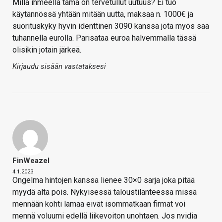
Millä ihmeellä tämä on tervetullut uutuus? Ei tuo
käytännössä yhtään mitään uutta, maksaa n. 1000€ ja
suorituskyky hyvin identtinen 3090 kanssa jota myös saa
tuhannella eurolla. Parisataa euroa halvemmalla tässä
olisikin jotain järkeä.
Kirjaudu sisään vastataksesi
FinWeazel
4.1.2023
Ongelma hintojen kanssa lienee 30×0 sarja joka pitää
myydä alta pois. Nykyisessä taloustilanteessa missä
mennään kohti lamaa eivät isommatkaan firmat voi
mennä voluumi edellä liikevoiton unohtaen. Jos nvidia