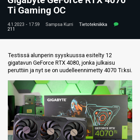
ARTIKKELIT
Ti Gaming OC
VIDEOT
4.1.2023 - 17:59
Sampsa Kurri
Tietotekniikka
211
TECHBBS
TIETOA
Testissä alunperin syyskuussa esitelty 12
HINTA.FI
gigatavun GeForce RTX 4080, jonka julkaisu
peruttiin ja nyt se on uudelleennimetty 4070 Ti:ksi.
KAUPPA
VAIHDA TEEMA
HAKU