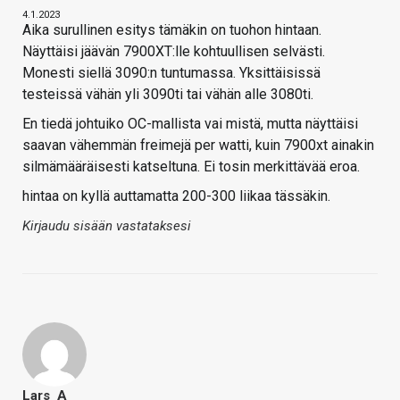
4.1.2023
Aika surullinen esitys tämäkin on tuohon hintaan.
Näyttäisi jäävän 7900XT:lle kohtuullisen selvästi.
Monesti siellä 3090:n tuntumassa. Yksittäisissä
testeissä vähän yli 3090ti tai vähän alle 3080ti.
En tiedä johtuiko OC-mallista vai mistä, mutta näyttäisi
saavan vähemmän freimejä per watti, kuin 7900xt ainakin
silmämääräisesti katseltuna. Ei tosin merkittävää eroa.
hintaa on kyllä auttamatta 200-300 liikaa tässäkin.
Kirjaudu sisään vastataksesi
Lars_A