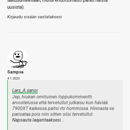
laatusuhteeltaan, mutta ehdottomasti paras näistä
uusista).
Kirjaudu sisään vastataksesi
Sampsa
4.1.2023
Lars_A sanoi
Jep, hiukan omituinen loppukommentti
arvostelussa että tervetullut julkaisu kun häviää
7900XT kaikessa paitsi rtx hommissa. Hinnasta se
parisataa pois niin sitten olisi tervetullut.
Napsauta laajentaaksesi…