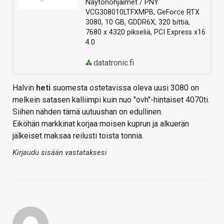
Näytönohjaimet / PNY
VCG308010LTFXMPB, GeForce RTX
3080, 10 GB, GDDR6X, 320 bittiä,
7680 x 4320 pikseliä, PCI Express x16
4.0
datatronic.fi
Halvin
heti
suomesta ostetavissa oleva uusi 3080 on
melkein satasen kalliimpi kuin nuo "ovh"-hintaiset 4070ti.
Siihen nähden tämä uutuushan on edullinen.
Eiköhän markkinat korjaa moisen kuprun ja alkuerän
jälkeiset maksaa reilusti toista tonnia.
Kirjaudu sisään vastataksesi