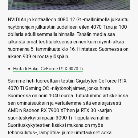
NVIDIAn jo kertaalleen 4080 12 Gt -mallinimellä julkaistu
näytönohjain julkaistiin uudelleen eilen 4070 Ti:nä ja 100
dollaria edullisemmalla hinnalla. Tänään media saa
julkaista omat testituloksensa ennen kuin myynti alkaa
huomenna 5. tammikuuta klo 16. Hintataso Suomessa on
alkaen 939 eurosta ylöspäin.
Hinta.fi Haku: GeForce RTX 4070 Ti
Saimme heti tuoreeltaan testiin Gigabyten GeForce RTX
4070 Ti Gaming OC -näytönohjaimen, jonka hinta
Suomessa on noin 1040 euroa. Tutustumme artikkelissa
sen ominaisuuksiin ja vertailemme sitä ensisijaisesti
AMD:n Radeon RX 7900 XT:hen ja RTX 30 -sarjan
suorituskykyisimpään 3090 Ti -lippulaivamalliin.
Suorituskykytestien lisäksi mukana on myös
tehonkulutus-, lämpötila- ja melumittaukset sekä