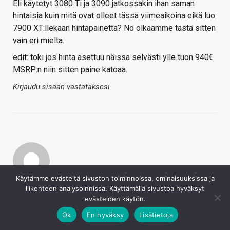
Eli käytetyt 3080 Ti ja 3090 jatkossakin ihan saman
hintaisia kuin mitä ovat olleet tässä viimeaikoina eikä luo
7900 XT:llekään hintapainetta? No olkaamme tästä sitten
vain eri mieltä.
edit: toki jos hinta asettuu näissä selvästi ylle tuon 940€
MSRP:n niin sitten paine katoaa.
Kirjaudu sisään vastataksesi
Käytämme evästeitä sivuston toiminnoissa, ominaisuuksissa ja
Numlock
liikenteen analysoinnissa. Käyttämällä sivustoa hyväksyt
4.1.2023
evästeiden käytön.
Melkoinen näytönohjainsukupolvi tulossa. Nyt ei kilpailla
Ok
En hyväksy
Lisätietoja
€/perf vaan siitä, että kumpi saa kilpailijan aiemmin
julkaiseman surkean tuotteen näyttämään paremmalta