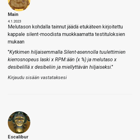
Main
4.1.2023
Melutason kohdalla tainnut jäädä etukäteen kirjoitettu
kappale silent-moodista muokkaamatta testituloksien
mukaan
"
Kytkimen hiljaisemmalla Silent-asennolla tuulettimien
kierrosnopeus laski x RPM:ään (x %) ja melutaso x
desibelillä x desibeliin ja miellyttävän hiljaiseksi
."
Kirjaudu sisään vastataksesi
Escalibur