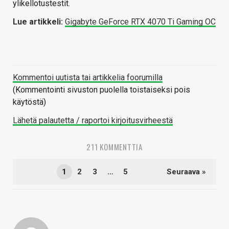
ylikellotustestit.
Lue artikkeli:
Gigabyte GeForce RTX 4070 Ti Gaming OC
Kommentoi uutista tai artikkelia foorumilla
(Kommentointi sivuston puolella toistaiseksi pois
käytöstä)
Lähetä palautetta / raportoi kirjoitusvirheestä
211 KOMMENTTIA
1
2
3
…
5
Seuraava »