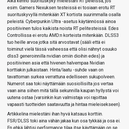
Aika kehno suorituskyky mielestäni RT peleissä, jos
esim. Gamers Nexuksen testeissä ei tosiaan erotu RT
suorituskyvyllä mitenkään XT kortista suurimmalla osalla
peleistä. Cyberpunkin Ultra -asetus käytännössä ainoa
positiivinen tulos kaikista noista RT pelitesteissä. Edes
Controllissa ei erotu AMD:n korteista mitenkään. DLSS3
tuo heille arvoa jotka sitä arvostavat (sääli että ei
toiminut vielä tässä vaiheessa että olisi nähnyt osuuko
dlss3 generoinnilla nvidian omiin dioihin edes) ja
positiivinen asia että hivenen halvempaa Nvidian
korttiakin julkaistaan. Hinta/laatu -suhde vaan on
tavattoman surkea verrattuna edelliseen sukupolveen.
Numerot saa toki näyttämään suosiollisilta jos vertaa
vaan aina siihen mitä tällä sekunnilla kaupan hyllystä voi
uutena ostaa (varsinkin kun valmistaja voi rajoittaa
vapaasti tuotteiden saatavuutta ja hintaa mieleisekseen).
Artikkelina mielestäni ihan hyvä katsaus korttiin.
FSR/DLSS toki aina vähän jakaa kun osa tykkää ja osa ei.
En ehkä lähtisi performance tilaa itse käyttämään on se