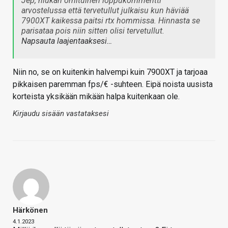
Jep, hiukan omituinen loppukommentti
arvostelussa että tervetullut julkaisu kun häviää
7900XT kaikessa paitsi rtx hommissa. Hinnasta se
parisataa pois niin sitten olisi tervetullut.
Napsauta laajentaaksesi…
Niin no, se on kuitenkin halvempi kuin 7900XT ja tarjoaa
pikkaisen paremman fps/€ -suhteen. Eipä noista uusista
korteista yksikään mikään halpa kuitenkaan ole.
Kirjaudu sisään vastataksesi
Härkönen
4.1.2023