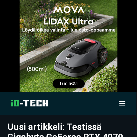
Uusi artikkeli: Testissä
UUTISET
Gigabyte GeForce RTX 4070