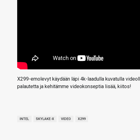
X299-emolevyt käydään läpi 4k-laadulla kuvatulla videol
palautetta ja kehitämme videokonseptia lisää, kiitos!
INTEL
SKYLAKE-X
VIDEO
X299