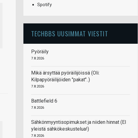
Spotify
TECHBBS UUSIMMAT VIESTIT
Pyöräily
7.8.2026
Mikä ärsyttää pyöräilijöissä (Oli:
Kilpapyöräilijöiden "pakat"..)
7.8.2026
Battlefield 6
7.8.2026
Sähkönmyyntisopimukset ja niiden hinnat (EI
yleistä sähkökeskustelua!)
7.8.2026