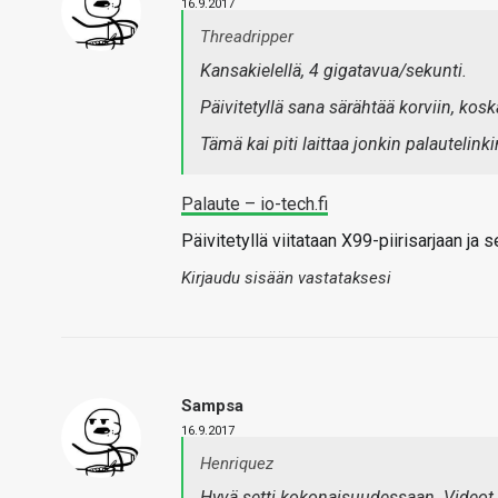
16.9.2017
Threadripper
Kansakielellä, 4 gigatavua/sekunti.
Päivitetyllä sana särähtää korviin, kos
Tämä kai piti laittaa jonkin palautelin
Palaute – io-tech.fi
Päivitetyllä viitataan X99-piirisarjaan ja
Kirjaudu sisään vastataksesi
Sampsa
16.9.2017
Henriquez
Hyvä setti kokonaisuudessaan. Videot 