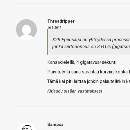
Threadripper
16.9.2017
X299-piirisarja on yhteydessä prosessori
jonka siirtonopeus on 8 GT/s (gigatran
Kansakielellä, 4 gigatavua/sekunti.
Päivitetyllä sana särähtää korviin, koska
Tämä kai piti laittaa jonkin palautelinkin 
Kirjaudu sisään vastataksesi
Sampsa