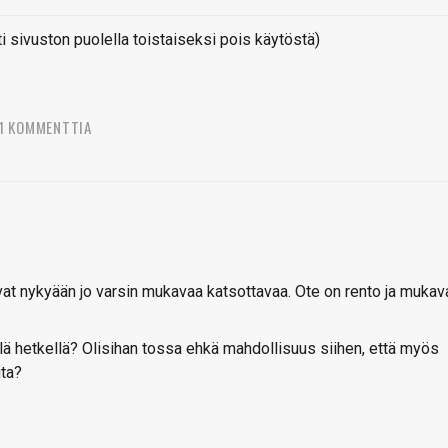
sivuston puolella toistaiseksi pois käytöstä)
1 KOMMENTTIA
at nykyään jo varsin mukavaa katsottavaa. Ote on rento ja mukav
ä hetkellä? Olisihan tossa ehkä mahdollisuus siihen, että myös
ita?