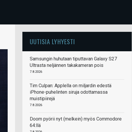
UUTISIA LYHYESTI
Samsungin huhutaan tiputtavan Galaxy S27
Ultrasta neljännen takakameran pois
7.8.2026
Tim Culpan: Applella on miljardin edestä
iPhone-puhelinten siruja odottamassa
muistipiirejä
7.8.2026
Doom pyörii nyt (melkein) myös Commodore
64:llä
7.8.2026