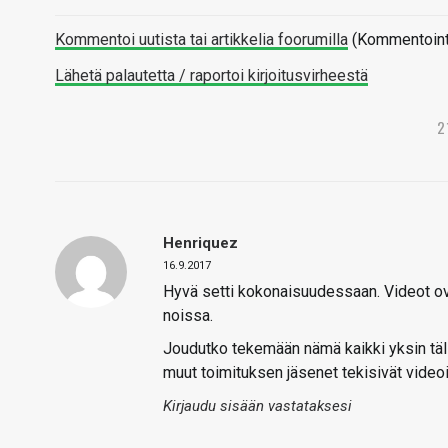
Kommentoi uutista tai artikkelia foorumilla
(Kommentointi 
Lähetä palautetta / raportoi kirjoitusvirheestä
2
Henriquez
16.9.2017
Hyvä setti kokonaisuudessaan. Videot ov
noissa.
Joudutko tekemään nämä kaikki yksin täll
muut toimituksen jäsenet tekisivät video
Kirjaudu sisään vastataksesi