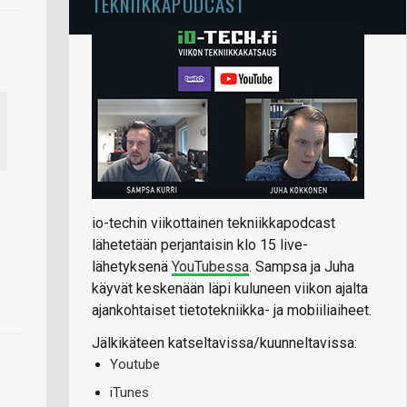
TEKNIIKKAPODCAST
io-techin viikottainen tekniikkapodcast
lähetetään perjantaisin klo 15 live-
lähetyksenä
YouTubessa
. Sampsa ja Juha
käyvät keskenään läpi kuluneen viikon ajalta
ajankohtaiset tietotekniikka- ja mobiiliaiheet.
Jälkikäteen katseltavissa/kuunneltavissa:
Youtube
iTunes