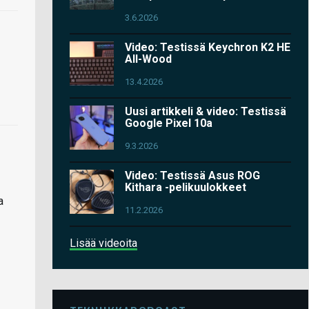
3.6.2026
Video: Testissä Keychron K2 HE
All-Wood
13.4.2026
Uusi artikkeli & video: Testissä
Google Pixel 10a
9.3.2026
Video: Testissä Asus ROG
Kithara -pelikuulokkeet
a
11.2.2026
Lisää videoita