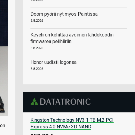
Doom pyörii nyt myös Paintissa
6.8.2026
Keychron kehittää avoimen lähdekoodin
firmwarea pelihiiriin
5.8.2026
Honor uudisti logonsa
5.8.2026
Kingston Technology NV3 1 TB M.2 PCI
ron
Express 4.0 NVMe 3D NAND