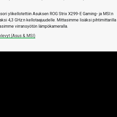
ori ylikellotettiin Asuksen ROG Strix X299-E Gaming- ja MSI:n
 4,3 GHz:n kellotaajuudelle. Mittasimme lisäksi pihtimittarilla
vasimme virransyötön lämpökameralla.
molevyt (Asus & MSI)