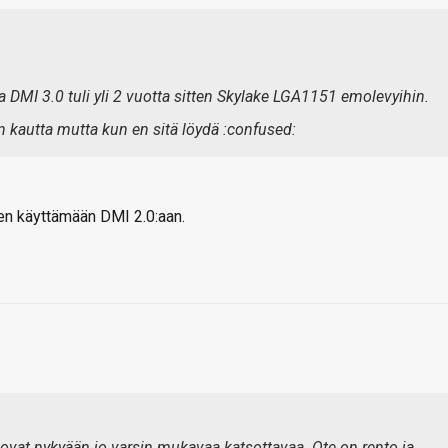
ka DMI 3.0 tuli yli 2 vuotta sitten Skylake LGA1151 emolevyihin.
kin kautta mutta kun en sitä löydä :confused:
 sen käyttämään DMI 2.0:aan.
ovat nykyään jo varsin mukavaa katsottavaa. Ote on rento ja