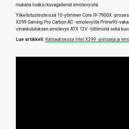
mukana lisäksi kuvagalleriat emolevyistä.
Ylikellotustesteissä 10-ytiminen Core i9-7900X -prosess
X299 Gaming Pro Carbon AC -emolevyillä Prime95-vakaaksi
virrankulutuksen emolevyn ATX 12V -liittimistä sekä ku
Lue artikkeli:
Katsauksessa Intel X299 -piirisarja ja e