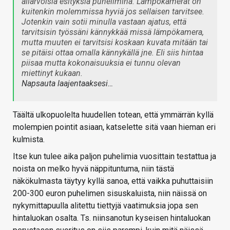
aliarvoisia esityksiä puhelimina. Lämpökamerat on
kuitenkin molemmissa hyviä jos sellaisen tarvitsee.
Jotenkin vain sotii minulla vastaan ajatus, että
tarvitsisin työssäni kännykkää missä lämpökamera,
mutta muuten ei tarvitsisi koskaan kuvata mitään tai
se pitäisi ottaa omalla kännykällä jne. Eli siis hintaa
piisaa mutta kokonaisuuksia ei tunnu olevan
miettinyt kukaan.
Napsauta laajentaaksesi…
Täältä ulkopuolelta huudellen totean, että ymmärrän kyllä
molempien pointit asiaan, katselette sitä vaan hieman eri
kulmista.
Itse kun tulee aika paljon puhelimia vuosittain testattua ja
noista on melko hyvä näppituntuma, niin tästä
näkökulmasta täytyy kyllä sanoa, että vaikka puhuttaisiin
200-300 euron puhelimen sisuskaluista, niin näissä on
nykymittapuulla alitettu tiettyjä vaatimuksia jopa sen
hintaluokan osalta. Ts. niinsanotun kyseisen hintaluokan