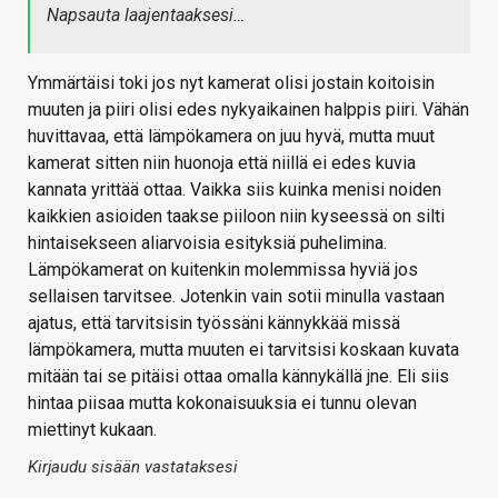
Napsauta laajentaaksesi…
Ymmärtäisi toki jos nyt kamerat olisi jostain koitoisin
muuten ja piiri olisi edes nykyaikainen halppis piiri. Vähän
huvittavaa, että lämpökamera on juu hyvä, mutta muut
kamerat sitten niin huonoja että niillä ei edes kuvia
kannata yrittää ottaa. Vaikka siis kuinka menisi noiden
kaikkien asioiden taakse piiloon niin kyseessä on silti
hintaisekseen aliarvoisia esityksiä puhelimina.
Lämpökamerat on kuitenkin molemmissa hyviä jos
sellaisen tarvitsee. Jotenkin vain sotii minulla vastaan
ajatus, että tarvitsisin työssäni kännykkää missä
lämpökamera, mutta muuten ei tarvitsisi koskaan kuvata
mitään tai se pitäisi ottaa omalla kännykällä jne. Eli siis
hintaa piisaa mutta kokonaisuuksia ei tunnu olevan
miettinyt kukaan.
Kirjaudu sisään vastataksesi