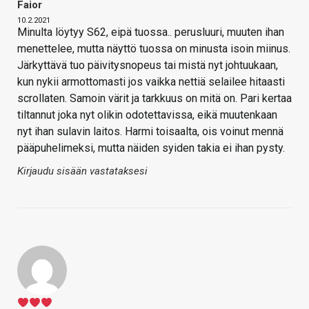
Faior
10.2.2021
Minulta löytyy S62, eipä tuossa.. perusluuri, muuten ihan
menettelee, mutta näyttö tuossa on minusta isoin miinus.
Järkyttävä tuo päivitysnopeus tai mistä nyt johtuukaan,
kun nykii armottomasti jos vaikka nettiä selailee hitaasti
scrollaten. Samoin värit ja tarkkuus on mitä on. Pari kertaa
tiltannut joka nyt olikin odotettavissa, eikä muutenkaan
nyt ihan sulavin laitos. Harmi toisaalta, ois voinut mennä
pääpuhelimeksi, mutta näiden syiden takia ei ihan pysty.
Kirjaudu sisään vastataksesi