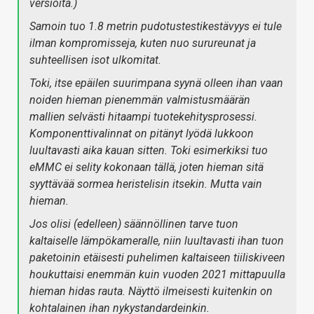
versioita.)
Samoin tuo 1.8 metrin pudotustestikestävyys ei tule
ilman kompromisseja, kuten nuo surureunat ja
suhteellisen isot ulkomitat.
Toki, itse epäilen suurimpana syynä olleen ihan vaan
noiden hieman pienemmän valmistusmäärän
mallien selvästi hitaampi tuotekehitysprosessi.
Komponenttivalinnat on pitänyt lyödä lukkoon
luultavasti aika kauan sitten. Toki esimerkiksi tuo
eMMC ei selity kokonaan tällä, joten hieman sitä
syyttävää sormea heristelisin itsekin. Mutta vain
hieman.
Jos olisi (edelleen) säännöllinen tarve tuon
kaltaiselle lämpökameralle, niin luultavasti ihan tuon
paketoinin etäisesti puhelimen kaltaiseen tiiliskiveen
houkuttaisi enemmän kuin vuoden 2021 mittapuulla
hieman hidas rauta. Näyttö ilmeisesti kuitenkin on
kohtalainen ihan nykystandardeinkin.