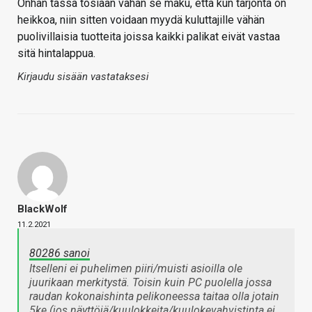
Onhan tässä tosiaan vähän se maku, että kun tarjonta on
heikkoa, niin sitten voidaan myydä kuluttajille vähän
puolivillaisia tuotteita joissa kaikki palikat eivät vastaa
sitä hintalappua.
Kirjaudu sisään vastataksesi
BlackWolf
11.2.2021
80286 sanoi
Itselleni ei puhelimen piiri/muisti asioilla ole
juurikaan merkitystä. Toisin kuin PC puolella jossa
raudan kokonaishinta pelikoneessa taitaa olla jotain
5ke (jos näyttöjä/kuulokkeita/kuulokevahvistinta ei