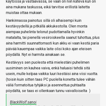
käytössä ja vastaavassa, se vaan on niin kätevä kun on
aina mukana taskussa, eikä tarvitse erillistä laitetta
muistaa ottaa mukaan.
Hankinnassa painotus sillä oli alhaisempi kuin
kestävyydellä ja pitkällä akkukestolla. Olen monta
aiempaa puhelinta telonut pudottamalla hyvinkin
matalalta, tai pienellä vesiroiskeella saanut tuhottua, plus
aina harmitti suunnattomasti kun akku ei vaan kestä paria
päivää kauempaa vaikka laite olisi koko ajan eteisen
pöydällä. Nyt ei harmita ainakaan se.
Kestävyys sen puolesta että mielestäni puhelimen
uusiminen on kauhea vaiva, enkä haluaisi tehdä sitä
usein, mulle kelpaa vaikka luuri kestäisi aina viisi vuotta.
(toisin kuin sitten taas PC puolella konetta tulee vähän
väliä formatoitua tyhjäksi ja asennettua puhtaalta
pöydältä, se taas ei ollenkaan tunnu vaivalloiselta
)
BlackWolf sanoi