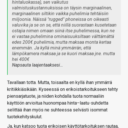
hintaluokassa), sen vaikutus
valmistuskustannuksissa on täysin marginaalinen,
marginaalinen siltikin vaikka puhelimia tehtäisiin
miljoonia. Näissä "rugged" phoneissa on oikeasti
valuvika ja se on se, että niillä suorastaan kusetetaan
ostajia nimen omaan siinä itse puhelimessa, kun ne
ei vastaa puhelimina ominaisuuksiltaan välttämättä
edes 200€ puhelimia, mutta maksaa monta kertaa
enemmän. Ja kyllä minä ymmärrän, että
lämpökamera maksaa ja se kuori maksaa jne. mutta
hei 400€
Napsauta laajentaaksesi…
Tavallaan totta. Mutta, toisaalta en kyllä ihan ymmärrä
kritiikkiäsikään. Kyseessä on erikoistarkoitukseen tehty
piensarjatuote, ja niiden kohdalla tuota normaaliin
käyttöön arvioitua huonompaa hinta–laatu-suhdetta
selittää ihan myös ne suhteessa selvästi isommat
tuotekehityskulut.
Ja, kun katsoo tuota erikoisen käyttötarkoituksen rautaa,