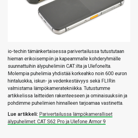
io-techin tämänkertaisessa parivertailussa tutustutaan
hieman erikoisempiin ja kapeammalle kohderyhmälle
suunnattuihin älypuhelimiin CAT:ilta ja Ulefonelta.
Molempia puhelimia yhdistää korkeahko noin 600 euron
hintaluokka, iskun- ja vedenkestävyys sekä FLIRin
valmistama lämpökameratekniikka. Tutustumme
artikkelissa laitteiden rakenteeseen ja ominaisuuksiin ja
pohdimme puhelimien hinnalleen tarjoamaa vastinetta.
Lue artikkeli:
Parivertailussa lämpökameralliset
älypuhelimet: CAT S62 Pro ja Ulefone Armor 9