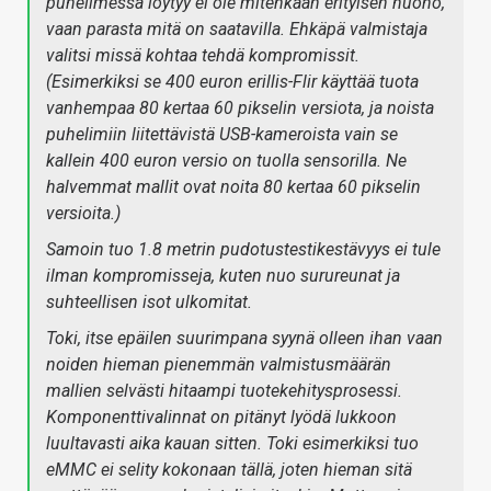
puhelimessa löytyy ei ole mitenkään erityisen huono,
vaan parasta mitä on saatavilla. Ehkäpä valmistaja
valitsi missä kohtaa tehdä kompromissit.
(Esimerkiksi se 400 euron erillis-Flir käyttää tuota
vanhempaa 80 kertaa 60 pikselin versiota, ja noista
puhelimiin liitettävistä USB-kameroista vain se
kallein 400 euron versio on tuolla sensorilla. Ne
halvemmat mallit ovat noita 80 kertaa 60 pikselin
versioita.)
Samoin tuo 1.8 metrin pudotustestikestävyys ei tule
ilman kompromisseja, kuten nuo surureunat ja
suhteellisen isot ulkomitat.
Toki, itse epäilen suurimpana syynä olleen ihan vaan
noiden hieman pienemmän valmistusmäärän
mallien selvästi hitaampi tuotekehitysprosessi.
Komponenttivalinnat on pitänyt lyödä lukkoon
luultavasti aika kauan sitten. Toki esimerkiksi tuo
eMMC ei selity kokonaan tällä, joten hieman sitä