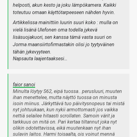
helposti, akun kesto ja joku lämpökamera. Kaikki
toteutuu omaan käyttötarpeeseen nähden hyvin.
Artikkelissa mainittiin luurin suuri koko : mulla on
vielä lisänä Ulefonen oma todella jykevä
lisäsuojakuori, sen kanssa tämä vasta suuri on
Jorma maansiirtofirmastakin olisi jo tyytyväinen
tähän jykevyyteen.
Napsauta laajentaaksesi…
faior sanoi
Minulta löytyy S62, eipä tuossa.. perusluuri, muuten
ihan menettelee, mutta näyttö tuossa on minusta
isoin miinus. Järkyttävä tuo päivitysnopeus tai mistä
nyt johtuukaan, kun nykii armottomasti jos vaikka
nettiä selailee hitaasti scrollaten. Samoin värit ja
tarkkuus on mitä on. Pari kertaa tiltannut joka nyt
olikin odotettavissa, eikä muutenkaan nyt ihan
sulavin laitos. Harmi toisaalta, ois voinut mennä