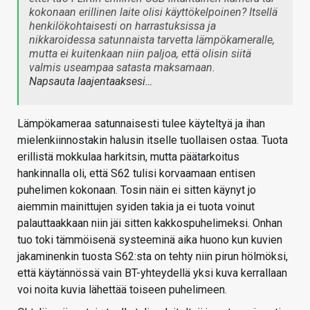
kokonaan erillinen laite olisi käyttökelpoinen? Itsellä
henkilökohtaisesti on harrastuksissa ja
nikkaroidessa satunnaista tarvetta lämpökameralle,
mutta ei kuitenkaan niin paljoa, että olisin siitä
valmis useampaa satasta maksamaan.
Napsauta laajentaaksesi…
Lämpökameraa satunnaisesti tulee käyteltyä ja ihan
mielenkiinnostakin halusin itselle tuollaisen ostaa. Tuota
erillistä mokkulaa harkitsin, mutta päätarkoitus
hankinnalla oli, että S62 tulisi korvaamaan entisen
puhelimen kokonaan. Tosin näin ei sitten käynyt jo
aiemmin mainittujen syiden takia ja ei tuota voinut
palauttaakkaan niin jäi sitten kakkospuhelimeksi. Onhan
tuo toki tämmöisenä systeeminä aika huono kun kuvien
jakaminenkin tuosta S62:sta on tehty niin pirun hölmöksi,
että käytännössä vain BT-yhteydellä yksi kuva kerrallaan
voi noita kuvia lähettää toiseen puhelimeen.