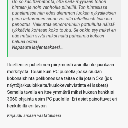
On se käsittämätöntä, että näitä myydään tohon
hintaan ja noin vanhoilla piireillä. Ton hintasissa
puhelimissa niin edes alemman luokan nykyaikaisen
piirin laittaminen sinne voi olla rahallisesti liian iso
panostus. Vaikuttaa ennemminkin pottuilulta näistä
tykkääviä kohtaan koko touhu. Se onkin syy miksi en
näe mitään syytä miksi näitä puhelimia kukaan
haluaa ostaa.
Napsauta laajentaaksesi…
Itselleni ei puhelimen piiri/muisti asioilla ole juurikaan
merkitystä. Toisin kuin PC puolella jossa raudan
kokonaishinta pelikoneessa taitaa olla jotain 5ke (jos
näyttöjä/kuulokkeita/kuulokevahvistinta ei lasketa)
Samalla tavalla en itse ymmärrä miksi kukaan hankkisi
3060 ohjainta esim PC puolelle
Eri asiat painottuvat eri
henkilöillä eri tavoin.
Kirjaudu sisään vastataksesi