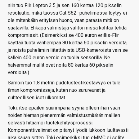
niin tuo Flir Lepton 3.5 ja sen 160 kertaa 120 pikselin
resoluutio, mikä tuossa Cat S62 -puhelimessa löytyy ei
ole mitenkään erityisen huono, vaan parasta mitä on
saatavilla. Ehkäpä valmistaja valitsi missä kohtaa tehdä
kompromissit. (Esimerkiksi se 400 euron erillis-Flir
käyttää tuota vanhempaa 80 kertaa 60 pikselin versiota,
ja noista puhelimiin liitettävistä USB-kameroista vain se
kallein 400 euron versio on tuolla sensorilla. Ne
halvemmat mallit ovat noita 80 kertaa 60 pikselin
versioita.)
Samoin tuo 1.8 metrin pudotustestikestävyys ei tule
ilman kompromisseja, kuten nuo surureunat ja
suhteellisen isot ulkomitat.
Toki, itse epäilen suurimpana syynä olleen ihan vaan
noiden hieman pienemmän valmistusmäärän mallien
selvästi hitaampi tuotekehitysprosessi.
Komponenttivalinnat on pitänyt lyödä lukkoon luultavasti
aika kauan sitten. Toki esimerkiksi tuo eMMC ei selity