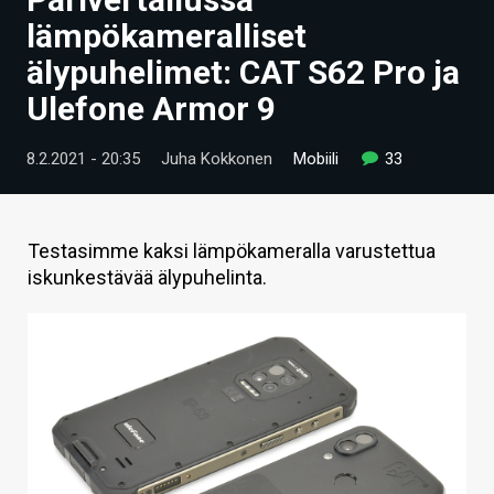
ARTIKKELIT
lämpökameralliset
älypuhelimet: CAT S62 Pro ja
VIDEOT
Ulefone Armor 9
TECHBBS
8.2.2021 - 20:35
Juha Kokkonen
Mobiili
33
TIETOA
HINTA.FI
Testasimme kaksi lämpökameralla varustettua
KAUPPA
iskunkestävää älypuhelinta.
VAIHDA TEEMA
HAKU