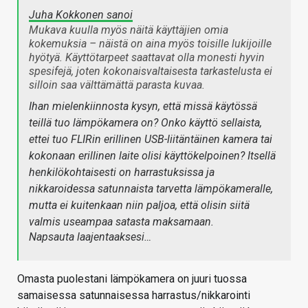
Juha Kokkonen sanoi
Mukava kuulla myös näitä käyttäjien omia
kokemuksia – näistä on aina myös toisille lukijoille
hyötyä. Käyttötarpeet saattavat olla monesti hyvin
spesifejä, joten kokonaisvaltaisesta tarkastelusta ei
silloin saa välttämättä parasta kuvaa.
Ihan mielenkiinnosta kysyn, että missä käytössä
teillä tuo lämpökamera on? Onko käyttö sellaista,
ettei tuo FLIRin erillinen USB-liitäntäinen kamera tai
kokonaan erillinen laite olisi käyttökelpoinen? Itsellä
henkilökohtaisesti on harrastuksissa ja
nikkaroidessa satunnaista tarvetta lämpökameralle,
mutta ei kuitenkaan niin paljoa, että olisin siitä
valmis useampaa satasta maksamaan.
Napsauta laajentaaksesi…
Omasta puolestani lämpökamera on juuri tuossa
samaisessa satunnaisessa harrastus/nikkarointi