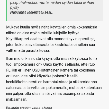
pääpuhelimeksi, mutta näiden syiden takia ei ihan
pysty.
Napsauta laajentaaksesi…
Mukava kuulla myös näitä käyttäjien omia kokemuksia –
näistä on aina myös toisille lukijoille hyötyä.
Käyttötarpeet saattavat olla monesti hyvin spesifejä,
joten kokonaisvaltaisesta tarkastelusta ei silloin saa
välttämättä parasta kuvaa.
Ihan mielenkiinnosta kysyn, että missä käytössä teillä
tuo lämpökamera on? Onko käyttö sellaista, ettei tuo
FLIRin erillinen USB-liitäntäinen kamera tai kokonaan
erillinen laite olisi käyttökelpoinen? Itsellä
henkilökohtaisesti on harrastuksissa ja nikkaroidessa
satunnaista tarvetta lämpökameralle, mutta ei kuitenkaan
niin paljoa, että olisin siitä valmis useampaa satasta
maksamaan.
Kirjaudu sisään vastataksesi