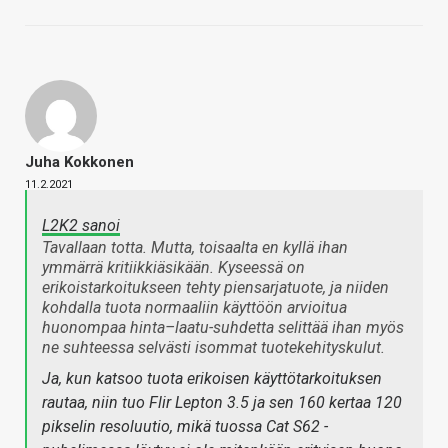
Juha Kokkonen
11.2.2021
L2K2 sanoi
Tavallaan totta. Mutta, toisaalta en kyllä ihan
ymmärrä kritiikkiäsikään. Kyseessä on
erikoistarkoitukseen tehty piensarjatuote, ja niiden
kohdalla tuota normaaliin käyttöön arvioitua
huonompaa hinta–laatu-suhdetta selittää ihan myös
ne suhteessa selvästi isommat tuotekehityskulut.
Ja, kun katsoo tuota erikoisen käyttötarkoituksen
rautaa, niin tuo Flir Lepton 3.5 ja sen 160 kertaa 120
pikselin resoluutio, mikä tuossa Cat S62 -