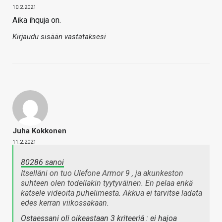
10.2.2021
Aika ihquja on.
Kirjaudu sisään vastataksesi
Juha Kokkonen
11.2.2021
80286 sanoi
Itselläni on tuo Ulefone Armor 9 , ja akunkeston
suhteen olen todellakin tyytyväinen. En pelaa enkä
katsele videoita puhelimesta. Akkua ei tarvitse ladata
edes kerran viikossakaan.
Ostaessani oli oikeastaan 3 kriteeriä : ei hajoa