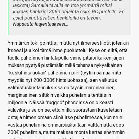
lasketa) Samalla tavalla en itse ymmärrä miksi
kukaan hankkisi 3060 ohjainta esim PC puolelle
Eri
asiat painottuvat eri henkilöillä eri tavoin.
Napsauta laajentaaksesi…
Ymmärrän toki pointtisi, mutta nyt ilmeisesti otit jotenkin
itseesi ja alkoi tämä ihme puolustelu. Kyse on siitä, että
tuolla puhelimen hintalapulla sinne pitäisi kaiken järjen
mukaan pystyä pistämään mikä tahansa nykyaikainen
"keskihintaluokan" puhelimen piiri (tyyliin samaa mitä
myydää nyt 200-300€ hintaluokassa), sen vaikutus
valmistuskustannuksissa on täysin marginaalinen,
marginaalinen siltikin vaikka puhelimia tehtäisiin
miljoonia. Näissä "rugged" phoneissa on oikeasti
valuvika ja se on se, että niillä suorastaan kusetetaan
ostajia nimen omaan siinä itse puhelimessa, kun ne ei
vastaa puhelimina ominaisuuksiltaan välttämättä edes
200€ puhelimia, mutta maksaa monta kertaa enemmän.