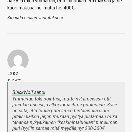
Ja kyllä minä ymmärrän, että lämpökamera maksaa ja se
kuori maksaa jne. mutta hei 400€
Kirjaudu sisään vastataksesi
L2K2
11.2.2021
BlackWolf sanoi
Ymmärrän toki pointtisi, mutta nyt ilmeisesti otit
jotenkin itseesi ja alkoi tämä ihme puolustelu. Kyse
on siitä, että tuolla puhelimen hintalapulla sinne
pitäisi kaiken järjen mukaan pystyä pistämään mikä
tahansa nykyaikainen "keskihintaluokan" puhelimen
piiri (tyyliin samaa mitä myydää nyt 200-300€