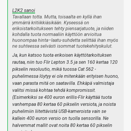
L2K2 sanoi
Tavallaan totta. Mutta, toisaalta en kyllä ihan
ymmärrä kritiikkiäsikään. Kyseessä on
erikoistarkoitukseen tehty piensarjatuote, ja niiden
kohdalla tuota normaaliin käyttöön arvioitua
huonompaa hinta–laatu-suhdetta selittää ihan myös
ne suhteessa selvästi isommat tuotekehityskulut.
Ja, kun katsoo tuota erikoisen käyttötarkoituksen
rautaa, niin tuo Flir Lepton 3.5 ja sen 160 kertaa 120
pikselin resoluutio, mikä tuossa Cat S62 -
puhelimessa löytyy ei ole mitenkään erityisen huono,
vaan parasta mitä on saatavilla. Ehkäpä valmistaja
valitsi missä kohtaa tehdä kompromissit.
(Esimerkiksi se 400 euron erillis-Flir käyttää tuota
vanhempaa 80 kertaa 60 pikselin versiota, ja noista
puhelimiin liitettävistä USB-kameroista vain se
kallein 400 euron versio on tuolla sensorilla. Ne
halvemmat mallit ovat noita 80 kertaa 60 pikselin