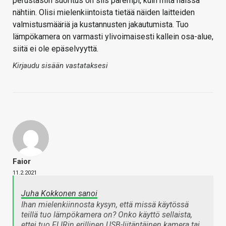
perustason suoritus on siis parempi, kuin mitä näissä
nähtiin. Olisi mielenkiintoista tietää näiden laitteiden
valmistusmääriä ja kustannusten jakautumista. Tuo
lämpökamera on varmasti ylivoimaisesti kallein osa-alue,
siitä ei ole epäselvyyttä.
Kirjaudu sisään vastataksesi
Faior
11.2.2021
Juha Kokkonen sanoi
Ihan mielenkiinnosta kysyn, että missä käytössä
teillä tuo lämpökamera on? Onko käyttö sellaista,
ettei tuo FLIRin erillinen USB-liitäntäinen kamera tai