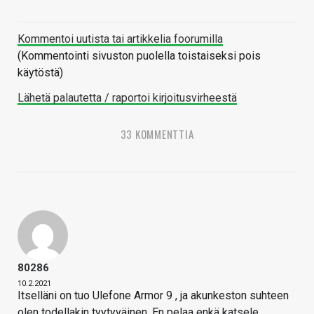
Kommentoi uutista tai artikkelia foorumilla
(Kommentointi sivuston puolella toistaiseksi pois
käytöstä)
Lähetä palautetta / raportoi kirjoitusvirheestä
33 KOMMENTTIA
80286
10.2.2021
Itselläni on tuo Ulefone Armor 9 , ja akunkeston suhteen
olen todellakin tyytyväinen. En pelaa enkä katsele