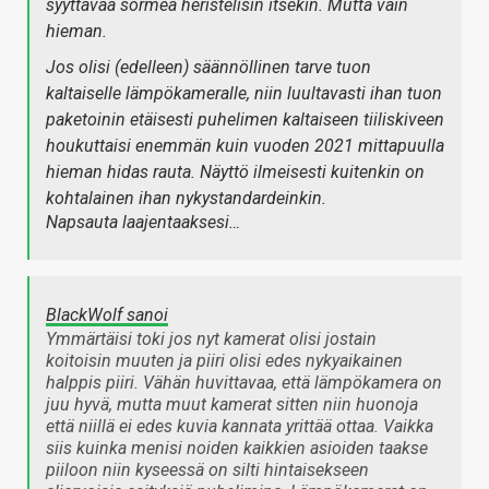
syyttävää sormea heristelisin itsekin. Mutta vain
hieman.
Jos olisi (edelleen) säännöllinen tarve tuon
kaltaiselle lämpökameralle, niin luultavasti ihan tuon
paketoinin etäisesti puhelimen kaltaiseen tiiliskiveen
houkuttaisi enemmän kuin vuoden 2021 mittapuulla
hieman hidas rauta. Näyttö ilmeisesti kuitenkin on
kohtalainen ihan nykystandardeinkin.
Napsauta laajentaaksesi…
BlackWolf sanoi
Ymmärtäisi toki jos nyt kamerat olisi jostain
koitoisin muuten ja piiri olisi edes nykyaikainen
halppis piiri. Vähän huvittavaa, että lämpökamera on
juu hyvä, mutta muut kamerat sitten niin huonoja
että niillä ei edes kuvia kannata yrittää ottaa. Vaikka
siis kuinka menisi noiden kaikkien asioiden taakse
piiloon niin kyseessä on silti hintaisekseen