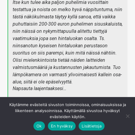
Itse kun tulee aika paljon puhelimia vuosittain
testattua ja noista on melko hyvä näppituntuma, niin
tästä näkökulmasta täytyy kyllä sanoa, että vaikka
puhuttaisiin 200-300 euron puhelimen sisuskaluista,
niin näissä on nykymittapuulla alitettu tiettyjä
vaatimuksia jopa sen hintaluokan osalta. Ts.
niinsanotun kyseisen hintaluokan perustason
suoritus on siis parempi, kuin mitä näissä nähtiin.
Olisi mielenkiintoista tietää näiden laitteiden
valmistusmääriä ja kustannusten jakautumista. Tuo
lämpökamera on varmasti ylivoimaisesti kallein osa-
alue, siitä ei ole epäselvyyttä.
Napsauta laajentaaksesi…
Käytämme evästeitä sivuston toiminnoissa, ominaisuuksissa ja
Hienoa, että otat tarkasteluun näitäkin. Toimivalle
liikenteen analysoinnissa. Käyttämällä sivustoa hyväksyt
kohtuuhintaisella lämpökameran omaavalle puhelimelle
evästeiden käytön.
on kyllä kysyntää. Vähentäisi "turhien" kameroiden
Ok
En hyväksy
Lisätietoja
määrää. Itselläni on Seek thermal compact USB-micro,