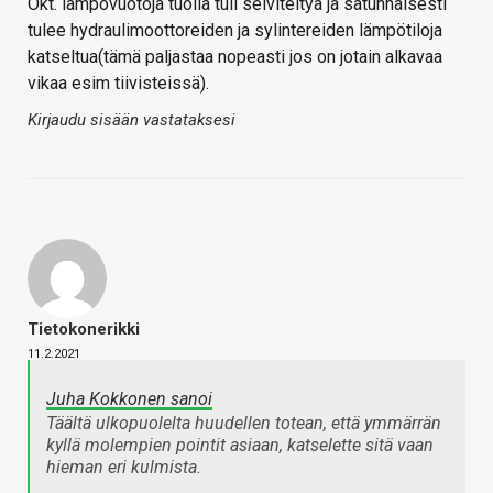
Okt. lämpövuotoja tuolla tuli selviteltyä ja satunnaisesti
tulee hydraulimoottoreiden ja sylintereiden lämpötiloja
katseltua(tämä paljastaa nopeasti jos on jotain alkavaa
vikaa esim tiivisteissä).
Kirjaudu sisään vastataksesi
Tietokonerikki
11.2.2021
Juha Kokkonen sanoi
Täältä ulkopuolelta huudellen totean, että ymmärrän
kyllä molempien pointit asiaan, katselette sitä vaan
hieman eri kulmista.