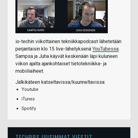
io-techin viikottainen tekniikkapodcast lähetetään
perjantaisin klo 15 live-lähetyksenä
YouTubessa
.
Sampsa ja Juha käyvät keskenään läpi kuluneen
viikon ajalta ajankohtaiset tietotekniikka- ja
mobiiliaiheet.
Jälkikäteen katseltavissa/kuunneltavissa:
Youtube
iTunes
Spotify
TECHBBS UUSIMMAT VIESTIT