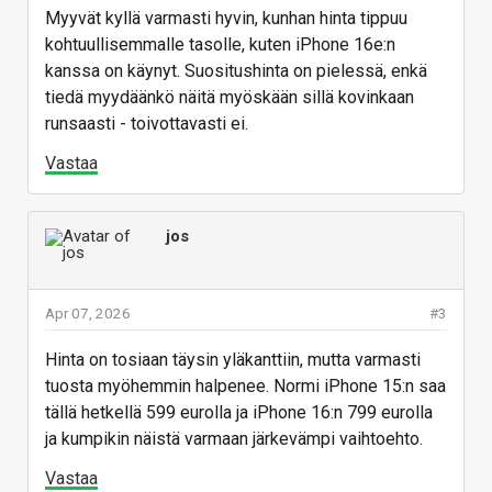
Edellsivuoden järjestelmäpiiri ja toinen kamera
Myyvät kyllä varmasti hyvin, kunhan hinta tippuu
olisi omasta mielestä parempi ratkaisu.
kohtuullisemmalle tasolle, kuten iPhone 16e:n
kanssa on käynyt. Suositushinta on pielessä, enkä
tiedä myydäänkö näitä myöskään sillä kovinkaan
runsaasti - toivottavasti ei.
Vastaa
jos
Apr 07, 2026
#3
Hinta on tosiaan täysin yläkanttiin, mutta varmasti
tuosta myöhemmin halpenee. Normi iPhone 15:n saa
tällä hetkellä 599 eurolla ja iPhone 16:n 799 eurolla
ja kumpikin näistä varmaan järkevämpi vaihtoehto.
Vastaa