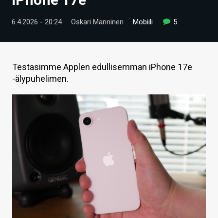
ARTIKKELIT
6.4.2026 - 20:24
Oskari Manninen
Mobiili
5
VIDEOT
TECHBBS
Testasimme Applen edullisemman iPhone 17e
TIETOA
-älypuhelimen.
HINTA.FI
KAUPPA
VAIHDA TEEMA
HAKU