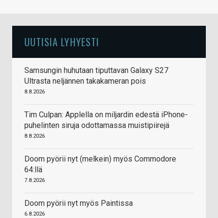
UUTISIA LYHYESTI
Samsungin huhutaan tiputtavan Galaxy S27
Ultrasta neljännen takakameran pois
8.8.2026
Tim Culpan: Applella on miljardin edestä iPhone-
puhelinten siruja odottamassa muistipiirejä
8.8.2026
Doom pyörii nyt (melkein) myös Commodore
64:llä
7.8.2026
Doom pyörii nyt myös Paintissa
6.8.2026