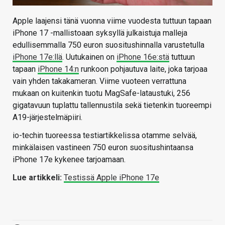
Apple laajensi tänä vuonna viime vuodesta tuttuun tapaan
iPhone 17 -mallistoaan syksyllä julkaistuja malleja
edullisemmalla 750 euron suositushinnalla varustetulla
iPhone 17e:llä
. Uutukainen on
iPhone 16e:stä
tuttuun
tapaan
iPhone 14:n
runkoon pohjautuva laite, joka tarjoaa
vain yhden takakameran. Viime vuoteen verrattuna
mukaan on kuitenkin tuotu MagSafe-lataustuki, 256
gigatavuun tuplattu tallennustila sekä tietenkin tuoreempi
A19-järjestelmäpiiri.
io-techin tuoreessa testiartikkelissa otamme selvää,
minkälaisen vastineen 750 euron suositushintaansa
iPhone 17e kykenee tarjoamaan.
Lue artikkeli:
Testissä Apple iPhone 17e