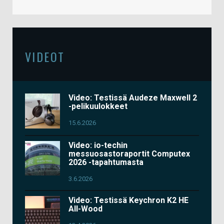
VIDEOT
Video: Testissä Audeze Maxwell 2
-pelikuulokkeet
15.6.2026
Video: io-techin
messuosastoraportit Computex
2026 -tapahtumasta
3.6.2026
Video: Testissä Keychron K2 HE
All-Wood