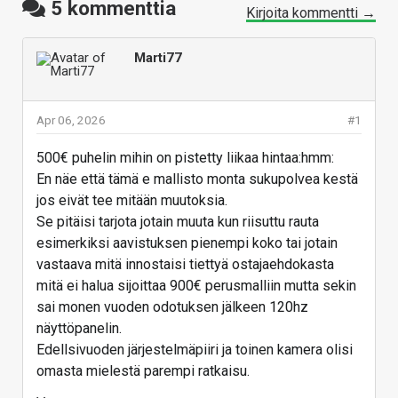
5
kommenttia
Kirjoita kommentti →
Marti77
Apr 06, 2026
#1
500€ puhelin mihin on pistetty liikaa hintaa:hmm:
En näe että tämä e mallisto monta sukupolvea kestä
jos eivät tee mitään muutoksia.
Se pitäisi tarjota jotain muuta kun riisuttu rauta
esimerkiksi aavistuksen pienempi koko tai jotain
vastaava mitä innostaisi tiettyä ostajaehdokasta
mitä ei halua sijoittaa 900€ perusmalliin mutta sekin
sai monen vuoden odotuksen jälkeen 120hz
näyttöpanelin.
Edellsivuoden järjestelmäpiiri ja toinen kamera olisi
omasta mielestä parempi ratkaisu.