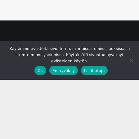
© S&J Media Oy
Käytämme evästeitä sivuston toiminnoissa, ominaisuuksissa ja
liikenteen analysoinnissa. Käyttämällä sivustoa hyväksyt
evästeiden käytön.
Ok
En hyväksy
Lisätietoja
;