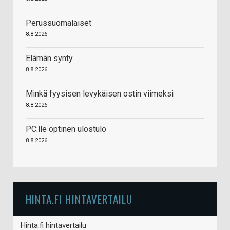
Perussuomalaiset
8.8.2026
Elämän synty
8.8.2026
Minkä fyysisen levykäisen ostin viimeksi
8.8.2026
PC:lle optinen ulostulo
8.8.2026
HINTA.FI HINTAVERTAILU
Hinta.fi hintavertailu