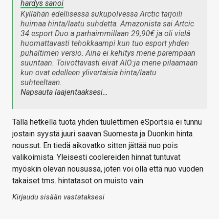
hardys sanoi
Kyllähän edellisessä sukupolvessa Arctic tarjoili
huimaa hinta/laatu suhdetta. Amazonista sai Artcic
34 esport Duo:a parhaimmillaan 29,90€ ja oli vielä
huomattavasti tehokkaampi kun tuo esport yhden
puhaltimen versio. Aina ei kehitys mene parempaan
suuntaan. Toivottavasti eivät AIO:ja mene pilaamaan
kun ovat edelleen ylivertaisia hinta/laatu
suhteeltaan.
Napsauta laajentaaksesi…
Tällä hetkellä tuota yhden tuulettimen eSportsia ei tunnu
jostain syystä juuri saavan Suomesta ja Duonkin hinta
noussut. En tiedä aikovatko sitten jättää nuo pois
valikoimista. Yleisesti coolereiden hinnat tuntuvat
myöskin olevan nousussa, joten voi olla että nuo vuoden
takaiset tms. hintatasot on muisto vain.
Kirjaudu sisään vastataksesi