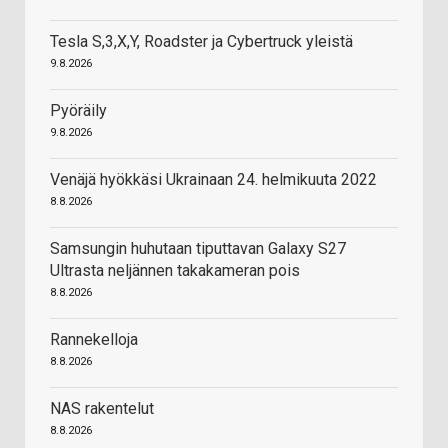
Tesla S,3,X,Y, Roadster ja Cybertruck yleistä
9.8.2026
Pyöräily
9.8.2026
Venäjä hyökkäsi Ukrainaan 24. helmikuuta 2022
8.8.2026
Samsungin huhutaan tiputtavan Galaxy S27
Ultrasta neljännen takakameran pois
8.8.2026
Rannekelloja
8.8.2026
NAS rakentelut
8.8.2026