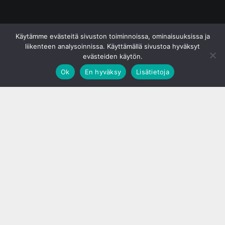
© S&J Media Oy
Käytämme evästeitä sivuston toiminnoissa, ominaisuuksissa ja
liikenteen analysoinnissa. Käyttämällä sivustoa hyväksyt
evästeiden käytön.
Ok
En hyväksy
Lisätietoja
;