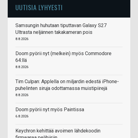
UUTISIA LYHYESTI
Samsungin huhutaan tiputtavan Galaxy S27
Ultrasta neljännen takakameran pois
8.8.2026
Doom pyörii nyt (melkein) myös Commodore
64:llä
8.8.2026
Tim Culpan: Applella on miljardin edestä iPhone-
puhelinten siruja odottamassa muistipiirejä
8.8.2026
Doom pyörii nyt myös Paintissa
6.8.2026
Keychron kehittää avoimen lähdekoodin
firmwarea pelihiiriin