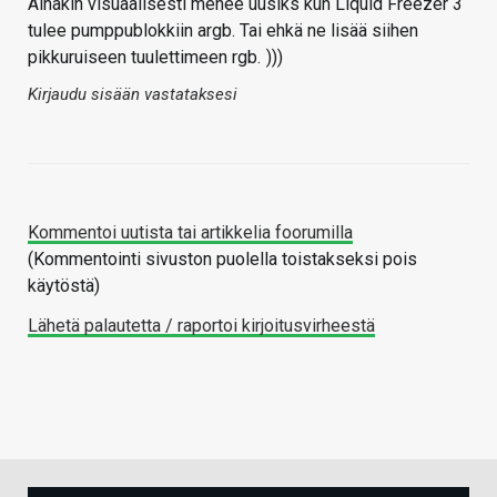
Ainakin visuaalisesti menee uusiks kun Liquid Freezer 3
tulee pumppublokkiin argb. Tai ehkä ne lisää siihen
pikkuruiseen tuulettimeen rgb.
)))
Kirjaudu sisään vastataksesi
Kommentoi uutista tai artikkelia foorumilla
(Kommentointi sivuston puolella toistakseksi pois
käytöstä)
Lähetä palautetta / raportoi kirjoitusvirheestä