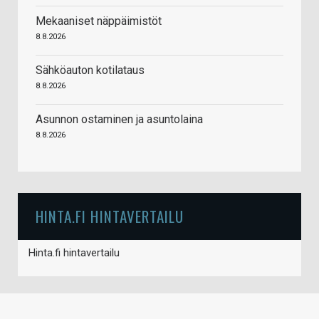
Mekaaniset näppäimistöt
8.8.2026
Sähköauton kotilataus
8.8.2026
Asunnon ostaminen ja asuntolaina
8.8.2026
HINTA.FI HINTAVERTAILU
Hinta.fi hintavertailu