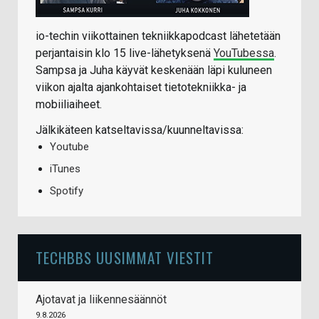
io-techin viikottainen tekniikkapodcast lähetetään
perjantaisin klo 15 live-lähetyksenä
YouTubessa
.
Sampsa ja Juha käyvät keskenään läpi kuluneen
viikon ajalta ajankohtaiset tietotekniikka- ja
mobiiliaiheet.
Jälkikäteen katseltavissa/kuunneltavissa:
Youtube
iTunes
Spotify
TECHBBS UUSIMMAT VIESTIT
Ajotavat ja liikennesäännöt
9.8.2026