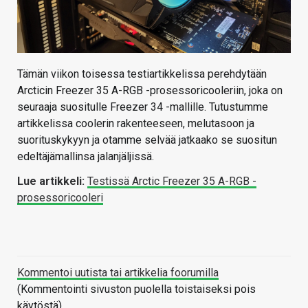
Tämän viikon toisessa testiartikkelissa perehdytään
Arcticin Freezer 35 A-RGB -prosessoricooleriin, joka on
seuraaja suositulle Freezer 34 -mallille. Tutustumme
artikkelissa coolerin rakenteeseen, melutasoon ja
suorituskykyyn ja otamme selvää jatkaako se suositun
edeltäjämallinsa jalanjäljissä.
Lue artikkeli:
Testissä Arctic Freezer 35 A-RGB -
prosessoricooleri
Kommentoi uutista tai artikkelia foorumilla
(Kommentointi sivuston puolella toistaiseksi pois
käytöstä)