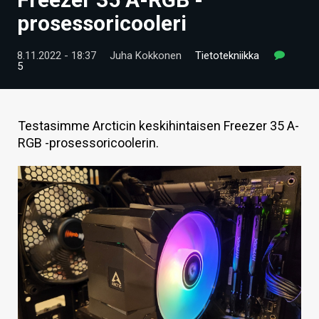
ARTIKKELIT
prosessoricooleri
VIDEOT
8.11.2022 - 18:37
Juha Kokkonen
Tietotekniikka
5
TECHBBS
TIETOA
Testasimme Arcticin keskihintaisen Freezer 35 A-
HINTA.FI
RGB -prosessoricoolerin.
KAUPPA
VAIHDA TEEMA
HAKU