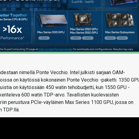
estaan nimellä Ponte Vecchio. Intel julkisti sarjaan OAM-
joissa on käytössä kokonainen Ponte Vecchio -paketti. 1350 GP
uistia on käytössään 450 watin tehobudjetti, kun 1550 GPU -
ikenteleva 600 watin TDP-arvo. Tavallisten kuolevaisten
iiriin perustuva PCIe-väyläinen Max Series 1100 GPU, jossa on
 TDP:llä.