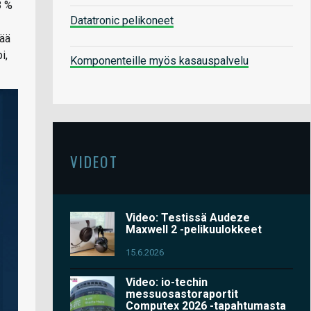
8 %
Datatronic pelikoneet
kää
i,
Komponenteille myös kasauspalvelu
VIDEOT
Video: Testissä Audeze
Maxwell 2 -pelikuulokkeet
15.6.2026
Video: io-techin
messuosastoraportit
Computex 2026 -tapahtumasta