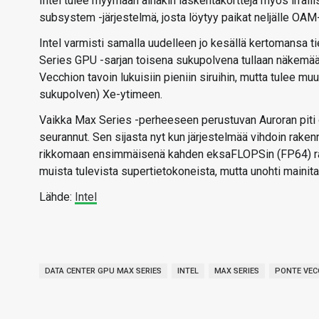
Intel tulee myymään ainakin laskentakortteja myös irrall
subsystem -järjestelmä, josta löytyy paikat neljälle OAM-
Intel varmisti samalla uudelleen jo kesällä kertomansa t
Series GPU -sarjan toisena sukupolvena tullaan näkemää
Vecchion tavoin lukuisiin pieniin siruihin, mutta tulee
sukupolven) Xe-ytimeen.
Vaikka Max Series -perheeseen perustuvan Auroran piti 
seurannut. Sen sijasta nyt kun järjestelmää vihdoin raken
rikkomaan ensimmäisenä kahden eksaFLOPSin (FP64) rajan
muista tulevista supertietokoneista, mutta unohti mainita mi
Lähde:
Intel
DATA CENTER GPU MAX SERIES
INTEL
MAX SERIES
PONTE VEC