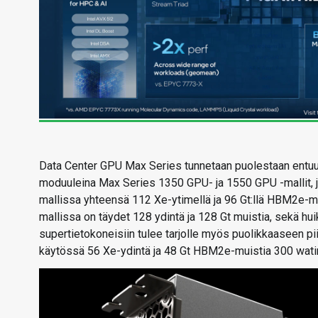
Data Center GPU Max Series tunnetaan puolestaan entuud
moduuleina Max Series 1350 GPU- ja 1550 GPU -mallit, 
mallissa yhteensä 112 Xe-ytimellä ja 96 Gt:llä HBM2e-m
mallissa on täydet 128 ydintä ja 128 Gt muistia, sekä hu
supertietokoneisiin tulee tarjolle myös puolikkaaseen p
käytössä 56 Xe-ydintä ja 48 Gt HBM2e-muistia 300 watin