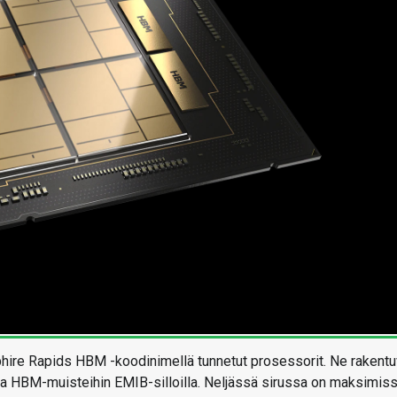
hire Rapids HBM -koodinimellä tunnetut prosessorit. Ne rakentu
a ja HBM-muisteihin EMIB-silloilla. Neljässä sirussa on maksimis