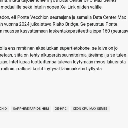
isina, mutta tarjolle tulee myös Data Center GPU Max Series
moduulille sekä Intelin nopea Xe-Link niiden välille.
iedon, eli Ponte Vecchion seuraajana ja samalla Data Center Max
n vuonna 2024 julkaistava Rialto Bridge. Se perustuu Ponte
 muun muassa kasvattamaan laskentakapasiteettia jopa 160 (seuraa
olla ensimmäinen eksaluokan supertietokone, se laiva on jo
netaan, siitä on tehty alkuperäissuunnitelmia järeämpi ja se tulee
. Intel lupaa tuotteittensa tulevan löytymään myös lukuisista
lloin irralliset kortit löytyvät lähimarketin hyllystä.
CHIO
SAPPHIRE RAPIDS HBM
XE-HPC
XEON CPU MAX SERIES