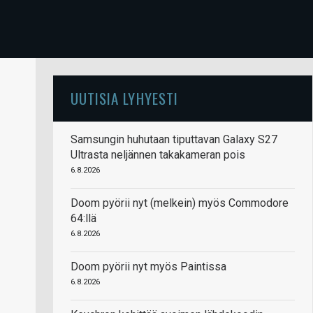
UUTISIA LYHYESTI
Samsungin huhutaan tiputtavan Galaxy S27
Ultrasta neljännen takakameran pois
6.8.2026
Doom pyörii nyt (melkein) myös Commodore
64:llä
6.8.2026
Doom pyörii nyt myös Paintissa
6.8.2026