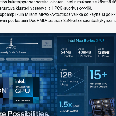
htiön kuluttajaprosessoreita lainaten. Intelin mukaan se käyttää 6
ustuva klusteri vastaavalla HPCG-suorituskyvyllä.
nopeampi kuin MilanX MPAS-A-testissä vaikka se käyttäisi pelk
evan puolestaan DeePMD-testissä 2,8-kertaa suorituskykyisemp