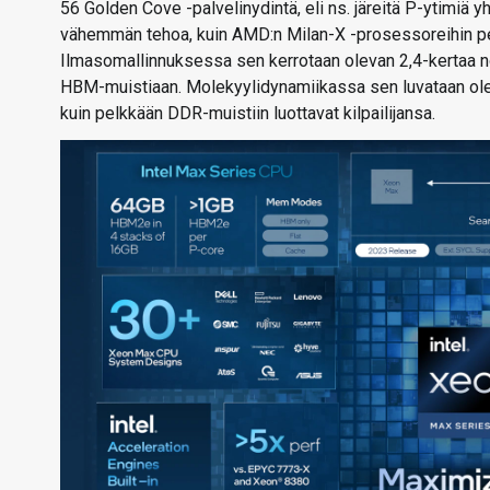
56 Golden Cove -palvelinydintä, eli ns. järeitä P-ytimiä y
vähemmän tehoa, kuin AMD:n Milan-X -prosessoreihin per
Ilmasomallinnuksessa sen kerrotaan olevan 2,4-kertaa 
HBM-muistiaan. Molekyylidynamiikassa sen luvataan ol
kuin pelkkään DDR-muistiin luottavat kilpailijansa.