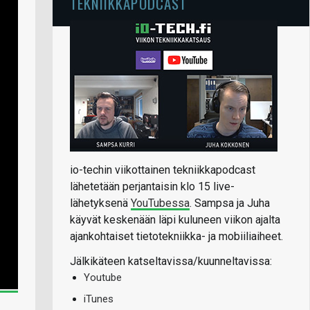
TEKNIIKKAPODCAST
io-techin viikottainen tekniikkapodcast
lähetetään perjantaisin klo 15 live-
lähetyksenä
YouTubessa
. Sampsa ja Juha
käyvät keskenään läpi kuluneen viikon ajalta
ajankohtaiset tietotekniikka- ja mobiiliaiheet.
Jälkikäteen katseltavissa/kuunneltavissa:
Youtube
iTunes