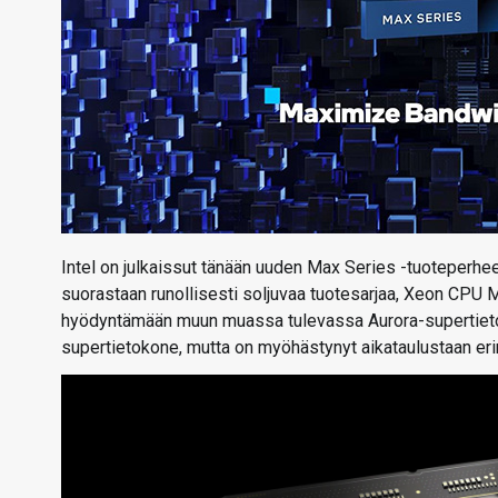
Intel on julkaissut tänään uuden Max Series -tuoteperhee
suorastaan runollisesti soljuvaa tuotesarjaa, Xeon CPU M
hyödyntämään muun muassa tulevassa Aurora-supertietok
supertietokone, mutta on myöhästynyt aikataulustaan erin