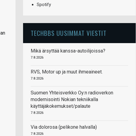
Spotify
TECHBBS UUSIMMAT VIESTIT
van
Mikä ärsyttää kanssa-autoilijoissa?
7.8.2026
RVS, Motor up ja muut ihmeaineet.
7.8.2026
Suomen Yhteisverkko Oy:n radioverkon
modernisointi Nokian tekniikalla
käyttäjäkokemukset/palaute
7.8.2026
Via dolorosa (pelikone halvalla)
7.8.2026