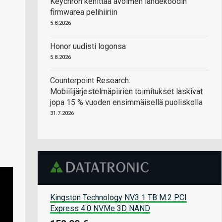
Keychron kehittää avoimen lähdekoodin
firmwarea pelihiiriin
5.8.2026
Honor uudisti logonsa
5.8.2026
Counterpoint Research:
Mobiilijärjestelmäpiirien toimitukset laskivat
jopa 15 % vuoden ensimmäisellä puoliskolla
31.7.2026
Kingston Technology NV3 1 TB M.2 PCI
Express 4.0 NVMe 3D NAND