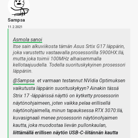
Sampsa
11.2.2021
Asmola sanoi
Itse sain alkuviikosta tämän Asus Srtix G17 läppärin,
joka varustettu vastaavalla prosessorilla 5900HX:llä,
mutta joka toimii 100MHz alhaisemmalla
kellotaajuudella. Todella suorituskykyinen prosessori
läppäriin.
@Sampsa
et varmaan testannut NVidia Optimuksen
vaikutusta läppärin suorituskykyyn? Ainakin tässä
Strix 17 -läppärissä näyttö on kytketty prosessorin
näytönohjaimeen, joten vaikka pelaa erillisellä
näytönohjaimella, minun tapauksessa RTX 3070:llä,
kuvasignaali menee prosessorin näytönohjaimen
kautta, joka muodostaa lievän pullonkaulan,
liittämällä erillisen näytön USB-C-liitännän kautta