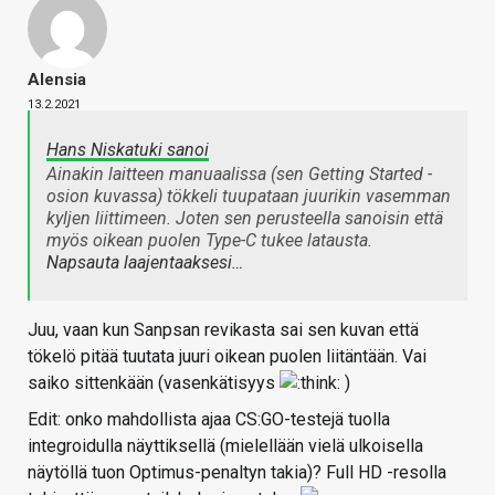
Alensia
13.2.2021
Hans Niskatuki sanoi
Ainakin laitteen manuaalissa (sen Getting Started -
osion kuvassa) tökkeli tuupataan juurikin vasemman
kyljen liittimeen. Joten sen perusteella sanoisin että
myös oikean puolen Type-C tukee latausta.
Napsauta laajentaaksesi…
Juu, vaan kun Sanpsan revikasta sai sen kuvan että
tökelö pitää tuutata juuri oikean puolen liitäntään. Vai
saiko sittenkään (vasenkätisyys
)
Edit: onko mahdollista ajaa CS:GO-testejä tuolla
integroidulla näyttiksellä (mielellään vielä ulkoisella
näytöllä tuon Optimus-penaltyn takia)? Full HD -resolla