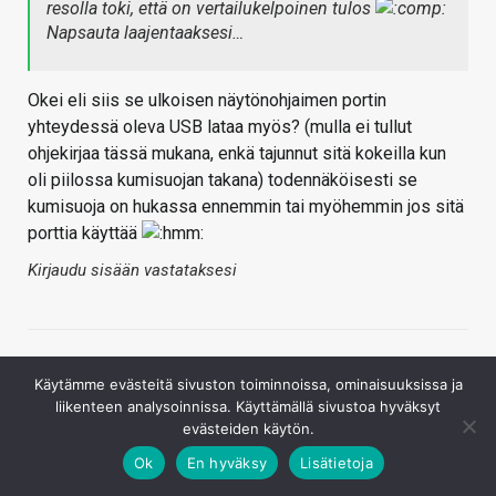
resolla toki, että on vertailukelpoinen tulos
Napsauta laajentaaksesi…
Okei eli siis se ulkoisen näytönohjaimen portin
yhteydessä oleva USB lataa myös? (mulla ei tullut
ohjekirjaa tässä mukana, enkä tajunnut sitä kokeilla kun
oli piilossa kumisuojan takana) todennäköisesti se
kumisuoja on hukassa ennemmin tai myöhemmin jos sitä
porttia käyttää
Kirjaudu sisään vastataksesi
Käytämme evästeitä sivuston toiminnoissa, ominaisuuksissa ja
liikenteen analysoinnissa. Käyttämällä sivustoa hyväksyt
evästeiden käytön.
Ok
En hyväksy
Lisätietoja
Hans Niskatuki