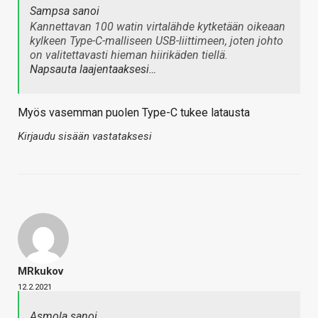
Sampsa sanoi
Kannettavan 100 watin virtalähde kytketään oikeaan
kylkeen Type-C-malliseen USB-liittimeen, joten johto
on valitettavasti hieman hiirikäden tiellä.
Napsauta laajentaaksesi…
Myös vasemman puolen Type-C tukee latausta
Kirjaudu sisään vastataksesi
MRkukov
12.2.2021
Asmola sanoi