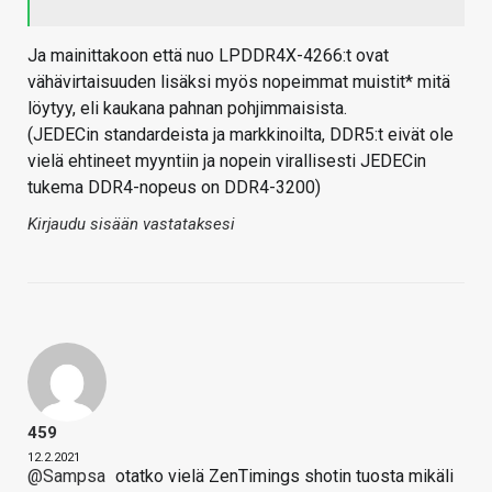
Ja mainittakoon että nuo LPDDR4X-4266:t ovat
vähävirtaisuuden lisäksi myös nopeimmat muistit* mitä
löytyy, eli kaukana pahnan pohjimmaisista.
(JEDECin standardeista ja markkinoilta, DDR5:t eivät ole
vielä ehtineet myyntiin ja nopein virallisesti JEDECin
tukema DDR4-nopeus on DDR4-3200)
Kirjaudu sisään vastataksesi
459
12.2.2021
@Sampsa
otatko vielä ZenTimings shotin tuosta mikäli