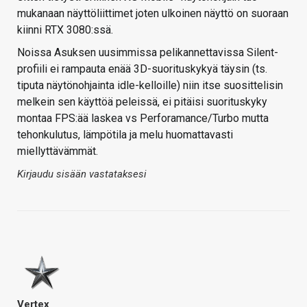
mukanaan näyttöliittimet joten ulkoinen näyttö on suoraan
kiinni RTX 3080:ssä.
Noissa Asuksen uusimmissa pelikannettavissa Silent-
profiili ei rampauta enää 3D-suorituskykyä täysin (ts.
tiputa näytönohjainta idle-kelloille) niin itse suosittelisin
melkein sen käyttöä peleissä, ei pitäisi suorituskyky
montaa FPS:ää laskea vs Perforamance/Turbo mutta
tehonkulutus, lämpötila ja melu huomattavasti
miellyttävämmät.
Kirjaudu sisään vastataksesi
Vertex