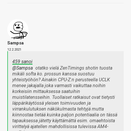
Sampsa
12.2.2021
459 sanoi
@Sampsa
otatko vielä ZenTimings shotin tuosta
mikäli softa ko. prossun kanssa suostuu
yhteistyöhön? Ainakin CPU-Z:n perusteella UCLK
menee jakajalla joka varmasti vaikuttaa noihin
korkeisiin mittauksessa saatuihin
muistilatensseihin. Tuollaiset ratkaisut ovat tietysti
läppärikäytössä yleisen toimivuuden ja
virrankulutuksen näkökulmasta tehtyjä mutta
kiinnostaa tietää kuinka paljon potentiaalia on tässä
tapauksessa jätetty käyttämättä esim. omaehtoista
virittelyä ajatellen mahdollisissa tulevissa AM4-