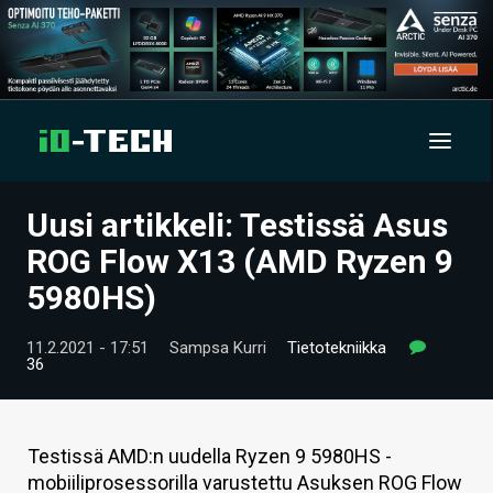
Uusi artikkeli: Testissä Asus
UUTISET
ROG Flow X13 (AMD Ryzen 9
ARTIKKELIT
5980HS)
VIDEOT
11.2.2021 - 17:51
Sampsa Kurri
Tietotekniikka
36
TECHBBS
TIETOA
Testissä AMD:n uudella Ryzen 9 5980HS -
HINTA.FI
mobiiliprosessorilla varustettu Asuksen ROG Flow