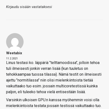
Kirjaudu sisään vastataksesi
Weetabix
11.2.2021
Linus testasi ko. läppäriä "telttamoodissa", jolloin tehoa
tuli ilmeisesti jonkin verran lisää (kun tuuletus on
tehokkaampaa tuossa tilassa). Nämä testit on ilmeisesti
ajettu "normitilassa" niin olisi mielenkiintoista tietää
vaikuttaako tuo esim. jossain multicoretestissä kuinka
paljon, eli tuleeko tehoa vielä entisestään lisää.
Varsinkin ulkoisen GPU:n kanssa myöhemmin voisi olla
mielenkiintoista testata jossain testissä vaikuttaako tuo.