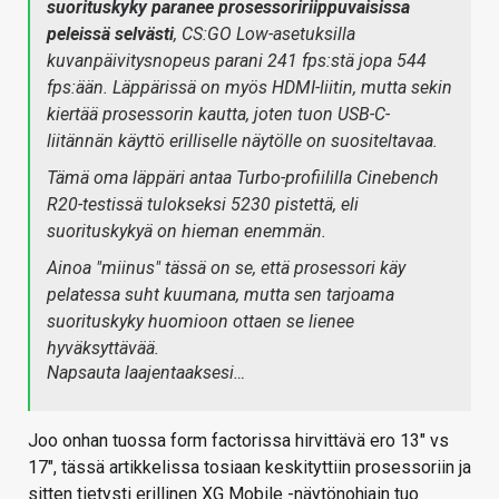
suorituskyky paranee prosessoririippuvaisissa
peleissä selvästi
, CS:GO Low-asetuksilla
kuvanpäivitysnopeus parani 241 fps:stä jopa 544
fps:ään. Läppärissä on myös HDMI-liitin, mutta sekin
kiertää prosessorin kautta, joten tuon USB-C-
liitännän käyttö erilliselle näytölle on suositeltavaa.
Tämä oma läppäri antaa Turbo-profiililla Cinebench
R20-testissä tulokseksi 5230 pistettä, eli
suorituskykyä on hieman enemmän.
Ainoa "miinus" tässä on se, että prosessori käy
pelatessa suht kuumana, mutta sen tarjoama
suorituskyky huomioon ottaen se lienee
hyväksyttävää.
Napsauta laajentaaksesi…
Joo onhan tuossa form factorissa hirvittävä ero 13" vs
17", tässä artikkelissa tosiaan keskityttiin prosessoriin ja
sitten tietysti erillinen XG Mobile -näytönohjain tuo