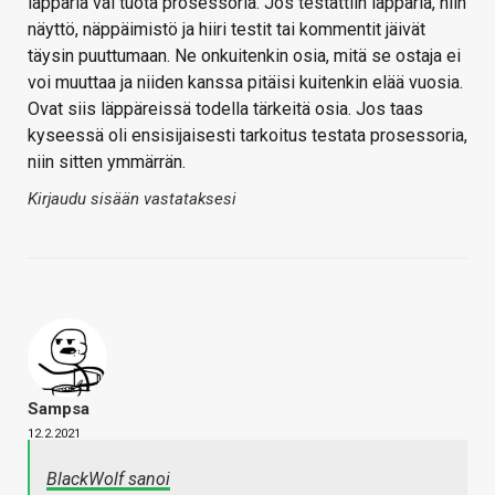
läppäriä vai tuota prosessoria. Jos testattiin läppäriä, niin
näyttö, näppäimistö ja hiiri testit tai kommentit jäivät
täysin puuttumaan. Ne onkuitenkin osia, mitä se ostaja ei
voi muuttaa ja niiden kanssa pitäisi kuitenkin elää vuosia.
Ovat siis läppäreissä todella tärkeitä osia. Jos taas
kyseessä oli ensisijaisesti tarkoitus testata prosessoria,
niin sitten ymmärrän.
Kirjaudu sisään vastataksesi
Sampsa
12.2.2021
BlackWolf sanoi