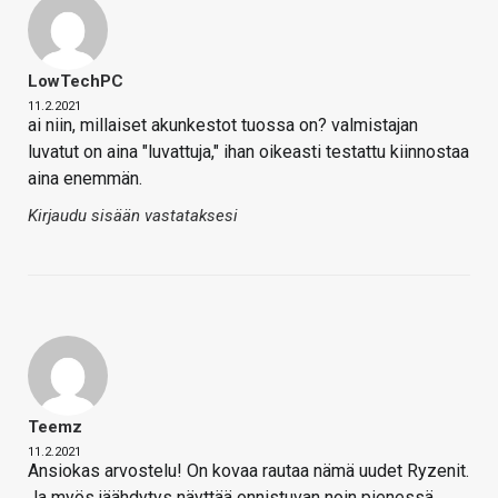
LowTechPC
11.2.2021
ai niin, millaiset akunkestot tuossa on? valmistajan
luvatut on aina "luvattuja," ihan oikeasti testattu kiinnostaa
aina enemmän.
Kirjaudu sisään vastataksesi
Teemz
11.2.2021
Ansiokas arvostelu! On kovaa rautaa nämä uudet Ryzenit.
Ja myös jäähdytys näyttää onnistuvan noin pienessä