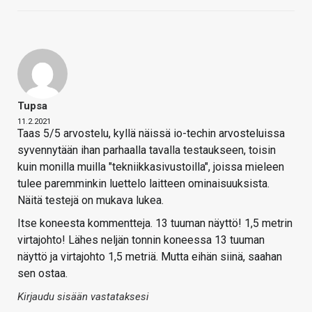
Tupsa
11.2.2021
Taas 5/5 arvostelu, kyllä näissä io-techin arvosteluissa
syvennytään ihan parhaalla tavalla testaukseen, toisin
kuin monilla muilla "tekniikkasivustoilla", joissa mieleen
tulee paremminkin luettelo laitteen ominaisuuksista.
Näitä testejä on mukava lukea.
Itse koneesta kommentteja. 13 tuuman näyttö! 1,5 metrin
virtajohto! Lähes neljän tonnin koneessa 13 tuuman
näyttö ja virtajohto 1,5 metriä. Mutta eihän siinä, saahan
sen ostaa.
Kirjaudu sisään vastataksesi