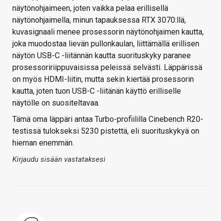
näytönohjaimeen, joten vaikka pelaa erillisellä
näytönohjaimella, minun tapauksessa RTX 3070:llä,
kuvasignaali menee prosessorin näytönohjaimen kautta,
joka muodostaa lievän pullonkaulan, liittämällä erillisen
näytön USB-C -liitännän kautta suorituskyky paranee
prosessoririippuvaisissa peleissä selvästi. Läppärissä
on myös HDMI-liitin, mutta sekin kiertää prosessorin
kautta, joten tuon USB-C -liitänän käyttö erilliselle
näytölle on suositeltavaa.
Tämä oma läppäri antaa Turbo-profiililla Cinebench R20-
testissä tulokseksi 5230 pistettä, eli suorituskykyä on
hieman enemmän.
Kirjaudu sisään vastataksesi