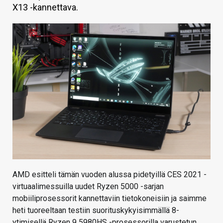
X13 -kannettava.
KAUPPA
VAIHDA TEEMA
HAKU
AMD esitteli tämän vuoden alussa pidetyillä CES 2021 -
virtuaalimessuilla uudet Ryzen 5000 -sarjan
mobiiliprosessorit kannettaviin tietokoneisiin ja saimme
heti tuoreeltaan testiin suorituskykyisimmällä 8-
ytimisellä Ryzen 9 5980HS -prosessorilla varustetun