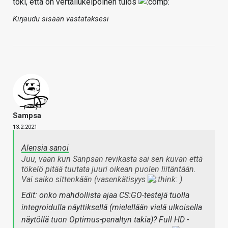
toki, että on vertailukelpoinen tulos
Kirjaudu sisään vastataksesi
Sampsa
13.2.2021
Alensia sanoi
Juu, vaan kun Sanpsan revikasta sai sen kuvan että
tökelö pitää tuutata juuri oikean puolen liitäntään.
Vai saiko sittenkään (vasenkätisyys
)
Edit: onko mahdollista ajaa CS:GO-testejä tuolla
integroidulla näyttiksellä (mielellään vielä ulkoisella
näytöllä tuon Optimus-penaltyn takia)? Full HD -