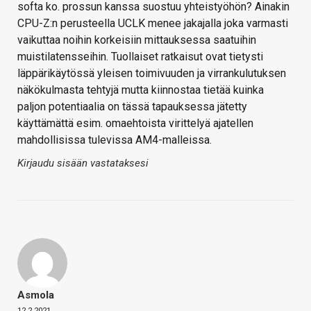
softa ko. prossun kanssa suostuu yhteistyöhön? Ainakin
CPU-Z:n perusteella UCLK menee jakajalla joka varmasti
vaikuttaa noihin korkeisiin mittauksessa saatuihin
muistilatensseihin. Tuollaiset ratkaisut ovat tietysti
läppärikäytössä yleisen toimivuuden ja virrankulutuksen
näkökulmasta tehtyjä mutta kiinnostaa tietää kuinka
paljon potentiaalia on tässä tapauksessa jätetty
käyttämättä esim. omaehtoista virittelyä ajatellen
mahdollisissa tulevissa AM4-malleissa.
Kirjaudu sisään vastataksesi
Asmola
12.2.2021