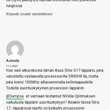
rungossa.
Kirjaudu sisään vastataksesi
Asmola
11.2.2021
Itse sain alkuviikosta tämän Asus Srtix G17 läppärin, joka
varustettu vastaavalla prosessorilla 5900HX:llä, mutta
joka toimii 100MHz alhaisemmalla kellotaajuudella.
Todella suorituskykyinen prosessori läppäriin.
@Sampsa
et varmaan testannut NVidia Optimuksen
vaikutusta läppärin suorituskykyyn? Ainakin tässä Strix
17 -läppärissä näyttö on kytketty prosessorin