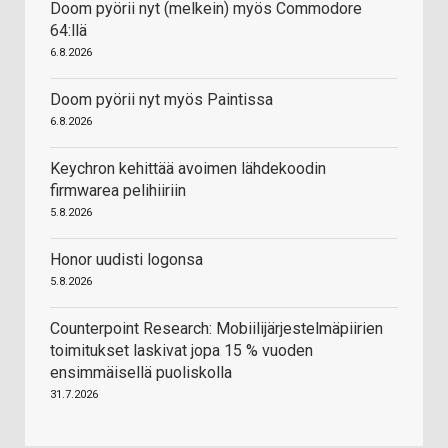
Doom pyörii nyt (melkein) myös Commodore
64:llä
6.8.2026
Doom pyörii nyt myös Paintissa
6.8.2026
Keychron kehittää avoimen lähdekoodin
firmwarea pelihiiriin
5.8.2026
Honor uudisti logonsa
5.8.2026
Counterpoint Research: Mobiilijärjestelmäpiirien
toimitukset laskivat jopa 15 % vuoden
ensimmäisellä puoliskolla
31.7.2026