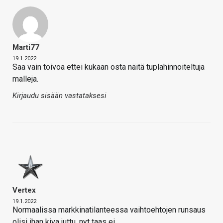
Marti77
19.1.2022
Saa vain toivoa ettei kukaan osta näitä tuplahinnoiteltuja
malleja.
Kirjaudu sisään vastataksesi
Vertex
19.1.2022
Normaalissa markkinatilanteessa vaihtoehtojen runsaus
olisi ihan kiva juttu, nyt taas ei.