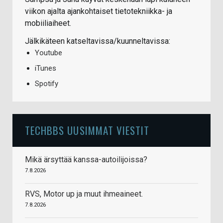
viikon ajalta ajankohtaiset tietotekniikka- ja
mobiiliaiheet.
Jälkikäteen katseltavissa/kuunneltavissa:
Youtube
iTunes
Spotify
TECHBBS UUSIMMAT VIESTIT
Mikä ärsyttää kanssa-autoilijoissa?
7.8.2026
RVS, Motor up ja muut ihmeaineet.
7.8.2026