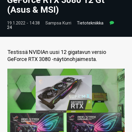
ARTIKKELIT
(Asus & MSI)
VIDEOT
19.1.2022 - 14:38
Sampsa Kurri
Tietotekniikka
24
TECHBBS
TIETOA
Testissä NVIDIAn uusi 12 gigatavun versio
HINTA.FI
GeForce RTX 3080 -näytönohjaimesta.
KAUPPA
VAIHDA TEEMA
HAKU