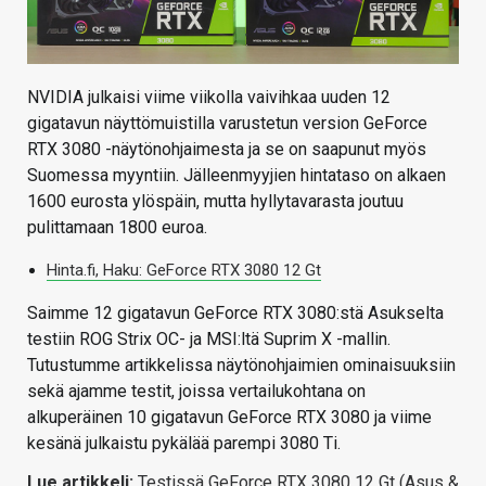
NVIDIA julkaisi viime viikolla vaivihkaa uuden 12
gigatavun näyttömuistilla varustetun version GeForce
RTX 3080 -näytönohjaimesta ja se on saapunut myös
Suomessa myyntiin. Jälleenmyyjien hintataso on alkaen
1600 eurosta ylöspäin, mutta hyllytavarasta joutuu
pulittamaan 1800 euroa.
Hinta.fi, Haku: GeForce RTX 3080 12 Gt
Saimme 12 gigatavun GeForce RTX 3080:stä Asukselta
testiin ROG Strix OC- ja MSI:ltä Suprim X -mallin.
Tutustumme artikkelissa näytönohjaimien ominaisuuksiin
sekä ajamme testit, joissa vertailukohtana on
alkuperäinen 10 gigatavun GeForce RTX 3080 ja viime
kesänä julkaistu pykälää parempi 3080 Ti.
Lue artikkeli:
Testissä GeForce RTX 3080 12 Gt (Asus &