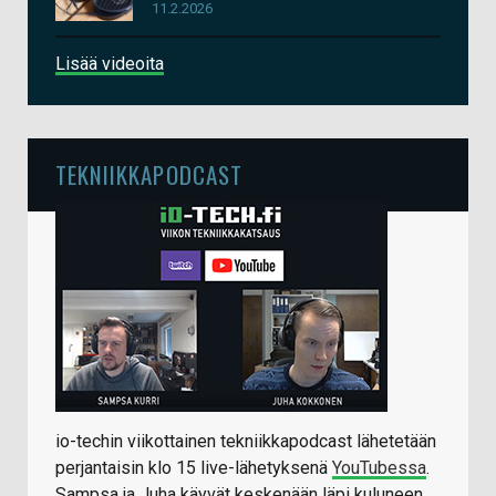
11.2.2026
Lisää videoita
TEKNIIKKAPODCAST
io-techin viikottainen tekniikkapodcast lähetetään
perjantaisin klo 15 live-lähetyksenä
YouTubessa
.
Sampsa ja Juha käyvät keskenään läpi kuluneen