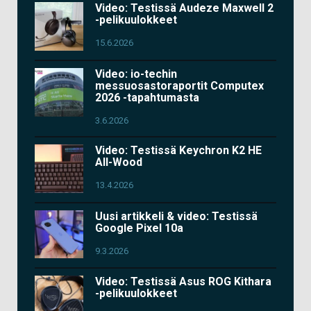
Video: Testissä Audeze Maxwell 2
-pelikuulokkeet
15.6.2026
Video: io-techin
messuosastoraportit Computex
2026 -tapahtumasta
3.6.2026
Video: Testissä Keychron K2 HE
All-Wood
13.4.2026
Uusi artikkeli & video: Testissä
Google Pixel 10a
9.3.2026
Video: Testissä Asus ROG Kithara
-pelikuulokkeet