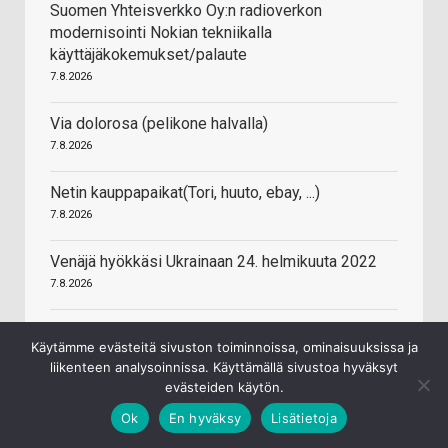
Suomen Yhteisverkko Oy:n radioverkon
modernisointi Nokian tekniikalla
käyttäjäkokemukset/palaute
7.8.2026
Via dolorosa (pelikone halvalla)
7.8.2026
Netin kauppapaikat(Tori, huuto, ebay, ...)
7.8.2026
Venäjä hyökkäsi Ukrainaan 24. helmikuuta 2022
7.8.2026
Säästäminen ja sijoittaminen (osakkeet, rahastot,
Käytämme evästeitä sivuston toiminnoissa, ominaisuuksissa ja
ETF:t...)
liikenteen analysoinnissa. Käyttämällä sivustoa hyväksyt
7.8.2026
evästeiden käytön.
Ok
En hyväksy
Lisätietoja
Suomen valtion default 2030-luvulla
7.8.2026