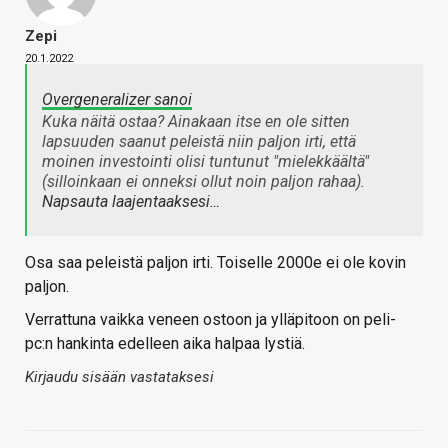
Zepi
20.1.2022
Overgeneralizer sanoi
Kuka näitä ostaa? Ainakaan itse en ole sitten
lapsuuden saanut peleistä niin paljon irti, että
moinen investointi olisi tuntunut "mielekkäältä"
(silloinkaan ei onneksi ollut noin paljon rahaa).
Napsauta laajentaaksesi…
Osa saa peleistä paljon irti. Toiselle 2000e ei ole kovin
paljon.
Verrattuna vaikka veneen ostoon ja ylläpitoon on peli-
pc:n hankinta edelleen aika halpaa lystiä.
Kirjaudu sisään vastataksesi