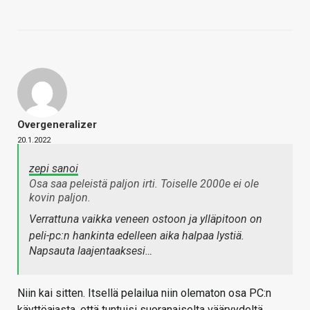
Overgeneralizer
20.1.2022
zepi sanoi
Osa saa peleistä paljon irti. Toiselle 2000e ei ole
kovin paljon.
Verrattuna vaikka veneen ostoon ja ylläpitoon on
peli-pc:n hankinta edelleen aika halpaa lystiä.
Napsauta laajentaaksesi…
Niin kai sitten. Itsellä pelailua niin olematon osa PC:n
käyttöajasta, että tuntuisi suoranaiselta vääryydeltä