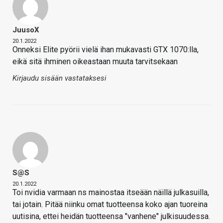
JuusoX
20.1.2022
Onneksi Elite pyörii vielä ihan mukavasti GTX 1070:lla,
eikä sitä ihminen oikeastaan muuta tarvitsekaan
Kirjaudu sisään vastataksesi
S@s
20.1.2022
Toi nvidia varmaan ns mainostaa itseään näillä julkasuilla,
tai jotain. Pitää niinku omat tuotteensa koko ajan tuoreina
uutisina, ettei heidän tuotteensa "vanhene" julkisuudessa.