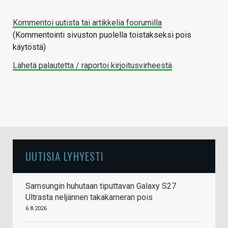
Kommentoi uutista tai artikkelia foorumilla
(Kommentointi sivuston puolella toistakseksi pois
käytöstä)
Lähetä palautetta / raportoi kirjoitusvirheestä
UUTISIA LYHYESTI
Samsungin huhutaan tiputtavan Galaxy S27
Ultrasta neljännen takakameran pois
6.8.2026