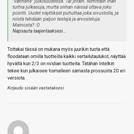
"vanhene" julkisuudessa. Tai jotain. Nimittäin ihan
turhia julkasuja, mutta onhan näissä oltava joku
pointti. Uudet näyttikset puhuttaa joka sivustolla, ja
niistä tehdään paljon testejä ja arvosteluja.
Mainosta? :O
Napsauta laajentaaksesi…
Tottakai tässä on mukana myös juurikin tuota että
floodataan omilla tuotteilla kaikki vertailutaulukot, näyttää
hyvältä kun 2/3 on nvidian tuotteita. Tätähän Intelkin
tekee kun julkaisee tismalleen samasta prossusta 20 eri
versiota.
Kirjaudu sisään vastataksesi