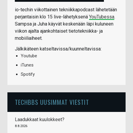
io-techin viikottainen tekniikkapodcast lähetetään
perjantaisin klo 15 live-lähetyksenä
YouTubessa
.
Sampsa ja Juha käyvät keskenään läpi kuluneen
viikon ajalta ajankohtaiset tietotekniikka- ja
mobiiliaiheet.
Jälkikäteen katseltavissa/kuunneltavissa:
Youtube
iTunes
Spotify
TECHBBS UUSIMMAT VIESTIT
Laadukkaat kuulokkeet?
8.8.2026