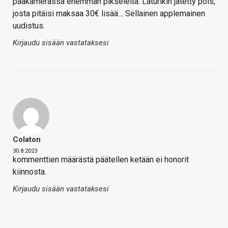
pääkamerassa enemmän pikseleitä. Laturikin jätetty pois,
josta pitäisi maksaa 30€ lisää… Sellainen applemainen
uudistus.
Kirjaudu sisään vastataksesi
Colaton
30.8.2023
kommenttien määrästä päätellen ketään ei honorit
kiinnosta.
Kirjaudu sisään vastataksesi