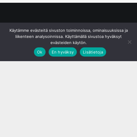
© S&J Media Oy
Käytämme evästeitä sivuston toiminnoissa, ominaisuuksissa ja
liikenteen analysoinnissa. Käyttämällä sivustoa hyväksyt
evästeiden käytön.
Ok
En hyväksy
Lisätietoja
;