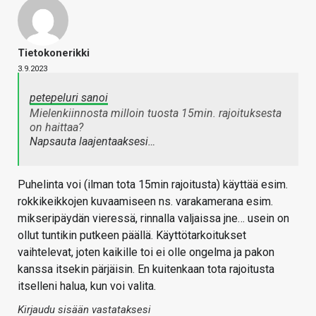
Tietokonerikki
3.9.2023
petepeluri sanoi
Mielenkiinnosta milloin tuosta 15min. rajoituksesta
on haittaa?
Napsauta laajentaaksesi…
Puhelinta voi (ilman tota 15min rajoitusta) käyttää esim.
rokkikeikkojen kuvaamiseen ns. varakamerana esim.
mikseripäydän vieressä, rinnalla valjaissa jne… usein on
ollut tuntikin putkeen päällä. Käyttötarkoitukset
vaihtelevat, joten kaikille toi ei olle ongelma ja pakon
kanssa itsekin pärjäisin. En kuitenkaan tota rajoitusta
itselleni halua, kun voi valita.
Kirjaudu sisään vastataksesi