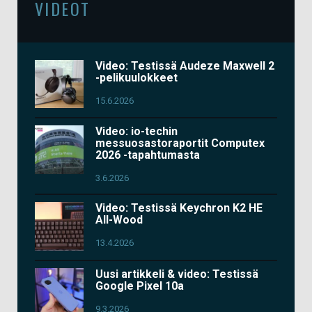
VIDEOT
Video: Testissä Audeze Maxwell 2
-pelikuulokkeet
15.6.2026
Video: io-techin
messuosastoraportit Computex
2026 -tapahtumasta
3.6.2026
Video: Testissä Keychron K2 HE
All-Wood
13.4.2026
Uusi artikkeli & video: Testissä
Google Pixel 10a
9.3.2026