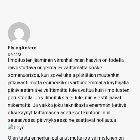
FlyingAntero
3.9.2023
Ilmoitusten jääminen virranhallinnan haaviin on todella
raivostuttava ongelma. Ei välttämättä koske
somenuorisoa, kun sovelluksia plärätään muutenkin
jatkuvasti mutta esimerkiksi varttuneemmalla käyttäjällä
pikäviestimiä ei välttämättä tule avattua kuin ilmoitusten
perusteella. Jos ilmoituksia ei tule, niin viestit jäävät
näkemättä. Ja vaikka joku tekniikasta enemmän tietävä
olisi käynyt laittamassa asetukset kuntoon, niin
seuraavassa päivityksessä ne saattavat nollautua
.
Olen tästä ennenkin puhunut mutta jos valmistajien on