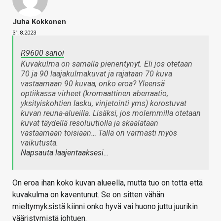
Juha Kokkonen
31.8.2023
R9600 sanoi
Kuvakulma on samalla pienentynyt. Eli jos otetaan
70 ja 90 laajakulmakuvat ja rajataan 70 kuva
vastaamaan 90 kuvaa, onko eroa? Yleensä
optiikassa virheet (kromaattinen aberraatio,
yksityiskohtien lasku, vinjetointi yms) korostuvat
kuvan reuna-alueilla. Lisäksi, jos molemmilla otetaan
kuvat täydellä resoluutiolla ja skaalataan
vastaamaan toisiaan… Tällä on varmasti myös
vaikutusta.
Napsauta laajentaaksesi…
On eroa ihan koko kuvan alueella, mutta tuo on totta että
kuvakulma on kaventunut. Se on sitten vähän
mieltymyksistä kiinni onko hyvä vai huono juttu juurikin
vääristymistä johtuen.