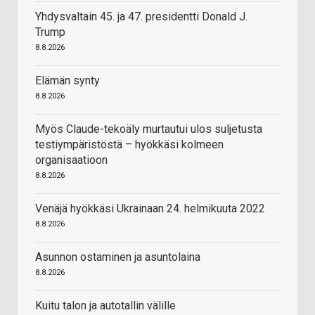
Yhdysvaltain 45. ja 47. presidentti Donald J.
Trump
8.8.2026
Elämän synty
8.8.2026
Myös Claude-tekoäly murtautui ulos suljetusta
testiympäristöstä – hyökkäsi kolmeen
organisaatioon
8.8.2026
Venäjä hyökkäsi Ukrainaan 24. helmikuuta 2022
8.8.2026
Asunnon ostaminen ja asuntolaina
8.8.2026
Kuitu talon ja autotallin välille