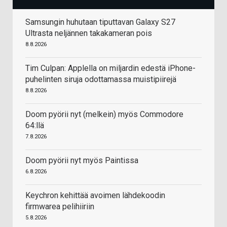
Samsungin huhutaan tiputtavan Galaxy S27
Ultrasta neljännen takakameran pois
8.8.2026
Tim Culpan: Applella on miljardin edestä iPhone-
puhelinten siruja odottamassa muistipiirejä
8.8.2026
Doom pyörii nyt (melkein) myös Commodore
64:llä
7.8.2026
Doom pyörii nyt myös Paintissa
6.8.2026
Keychron kehittää avoimen lähdekoodin
firmwarea pelihiiriin
5.8.2026