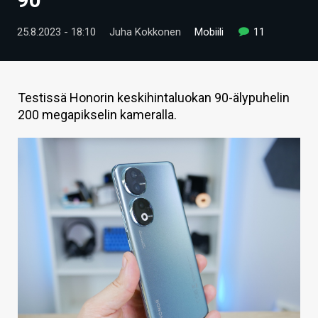
ARTIKKELIT
25.8.2023 - 18:10
Juha Kokkonen
Mobiili
11
VIDEOT
TECHBBS
Testissä Honorin keskihintaluokan 90-älypuhelin
TIETOA
200 megapikselin kameralla.
HINTA.FI
KAUPPA
VAIHDA TEEMA
HAKU