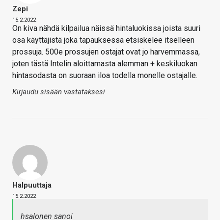
Zepi
15.2.2022
On kiva nähdä kilpailua näissä hintaluokissa joista suuri
osa käyttäjistä joka tapauksessa etsiskelee itselleen
prossuja. 500e prossujen ostajat ovat jo harvemmassa,
joten tästä Intelin aloittamasta alemman + keskiluokan
hintasodasta on suoraan iloa todella monelle ostajalle.
Kirjaudu sisään vastataksesi
Halpuuttaja
15.2.2022
hsalonen sanoi