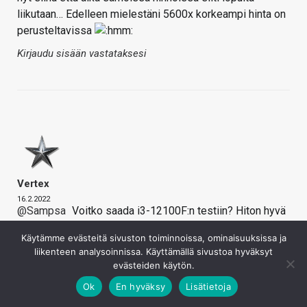
liikutaan… Edelleen mielestäni 5600x korkeampi hinta on
perusteltavissa
Kirjaudu sisään vastataksesi
Vertex
16.2.2022
@Sampsa
Voitko saada i3-12100F:n testiin? Hiton hyvä
hinta/suorituskyky-suhde.
Käytämme evästeitä sivuston toiminnoissa, ominaisuuksissa ja
Kirjaudu sisään vastataksesi
liikenteen analysoinnissa. Käyttämällä sivustoa hyväksyt
evästeiden käytön.
Ok
En hyväksy
Lisätietoja