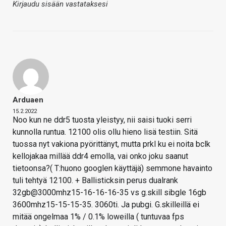
Kirjaudu sisään vastataksesi
Arduaen
15.2.2022
Noo kun ne ddr5 tuosta yleistyy, nii saisi tuoki serri
kunnolla runtua. 12100 olis ollu hieno lisä testiin. Sitä
tuossa nyt vakiona pyörittänyt, mutta prkl ku ei noita bclk
kellojakaa millää ddr4 emolla, vai onko joku saanut
tietoonsa?( T:huono googlen käyttäjä) semmone havainto
tuli tehtyä 12100. + Ballisticksin perus dualrank
32gb@3000mhz15-16-16-16-35 vs g.skill sibgle 16gb
3600mhz15-15-15-35. 3060ti. Ja pubgi. G.skilleillä ei
mitää ongelmaa 1% / 0.1% loweilla ( tuntuvaa fps