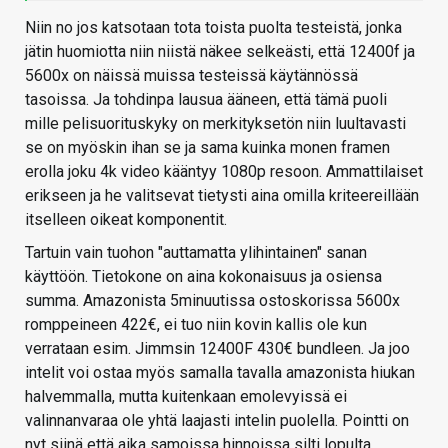
Niin no jos katsotaan tota toista puolta testeistä, jonka
jätin huomiotta niin niistä näkee selkeästi, että 12400f ja
5600x on näissä muissa testeissä käytännössä
tasoissa. Ja tohdinpa lausua ääneen, että tämä puoli
mille pelisuorituskyky on merkityksetön niin luultavasti
se on myöskin ihan se ja sama kuinka monen framen
erolla joku 4k video kääntyy 1080p resoon. Ammattilaiset
erikseen ja he valitsevat tietysti aina omilla kriteereillään
itselleen oikeat komponentit.
Tartuin vain tuohon "auttamatta ylihintainen" sanan
käyttöön. Tietokone on aina kokonaisuus ja osiensa
summa. Amazonista 5minuutissa ostoskorissa 5600x
romppeineen 422€, ei tuo niin kovin kallis ole kun
verrataan esim. Jimmsin 12400F 430€ bundleen. Ja joo
intelit voi ostaa myös samalla tavalla amazonista hiukan
halvemmalla, mutta kuitenkaan emolevyissä ei
valinnanvaraa ole yhtä laajasti intelin puolella. Pointti on
nyt siinä että aika samoissa hinnoissa silti lopulta