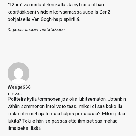
"12nm" valmistustekniikalla. Ja nyt niitä ollaan
käsittääkseni vihdoin korvaamassa uudella Zen
2
-
pohjaisella Van Gogh-halpispiirillä.
Kirjaudu sisään vastataksesi
Weega666
15.2.2022
Polttelis kyllä tommonen jos olis lukitsematon. Jotenkin
vähän semmonen Intel veto taas…miksi ei saa kokeilla
josko olis mehuja tuossa halpis prossussa? Miksi pitää
lukita? Toki eihän se passaa että ihmiset saa mehua
ilmaiseksi lisää