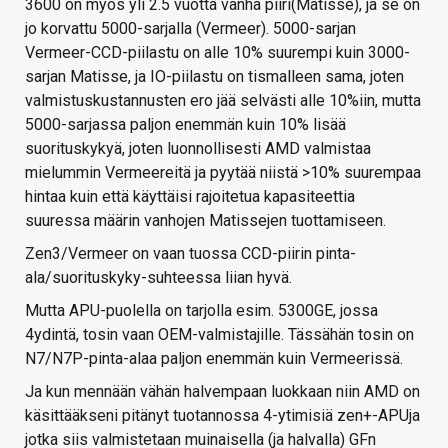
3600 on myös yli 2.5 vuotta vanha piiri(Matisse), ja se on
jo korvattu 5000-sarjalla (Vermeer). 5000-sarjan
Vermeer-CCD-piilastu on alle 10% suurempi kuin 3000-
sarjan Matisse, ja IO-piilastu on tismalleen sama, joten
valmistuskustannusten ero jää selvästi alle 10%iin, mutta
5000-sarjassa paljon enemmän kuin 10% lisää
suorituskykyä, joten luonnollisesti AMD valmistaa
mielummin Vermeereitä ja pyytää niistä >10% suurempaa
hintaa kuin että käyttäisi rajoitetua kapasiteettia
suuressa määrin vanhojen Matissejen tuottamiseen.
Zen3/Vermeer on vaan tuossa CCD-piirin pinta-
ala/suorituskyky-suhteessa liian hyvä.
Mutta APU-puolella on tarjolla esim. 5300GE, jossa
4ydintä, tosin vaan OEM-valmistajille. Tässähän tosin on
N7/N7P-pinta-alaa paljon enemmän kuin Vermeerissä.
Ja kun mennään vähän halvempaan luokkaan niin AMD on
käsittääkseni pitänyt tuotannossa 4-ytimisiä zen+-APUja
jotka siis valmistetaan muinaisella (ja halvalla) GFn