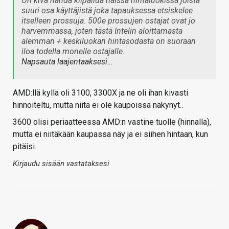
On kiva nähdä kilpailua näissä hintaluokissa joista
suuri osa käyttäjistä joka tapauksessa etsiskelee
itselleen prossuja. 500e prossujen ostajat ovat jo
harvemmassa, joten tästä Intelin aloittamasta
alemman + keskiluokan hintasodasta on suoraan
iloa todella monelle ostajalle.
Napsauta laajentaaksesi…
AMD:llä kyllä oli 3100, 3300X ja ne oli ihan kivasti
hinnoiteltu, mutta niitä ei ole kaupoissa näkynyt..
3600 olisi periaatteessa AMD:n vastine tuolle (hinnalla),
mutta ei niitäkään kaupassa näy ja ei siihen hintaan, kun
pitäisi.
Kirjaudu sisään vastataksesi