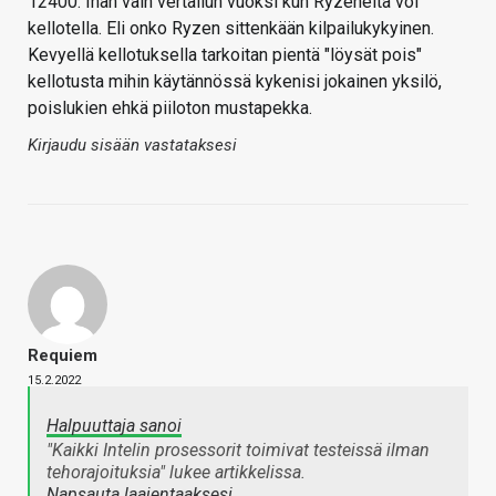
12400. Ihan vain vertailun vuoksi kun Ryzeneita voi
kellotella. Eli onko Ryzen sittenkään kilpailukykyinen.
Kevyellä kellotuksella tarkoitan pientä "löysät pois"
kellotusta mihin käytännössä kykenisi jokainen yksilö,
poislukien ehkä piiloton mustapekka.
Kirjaudu sisään vastataksesi
Requiem
15.2.2022
Halpuuttaja sanoi
"Kaikki Intelin prosessorit toimivat testeissä ilman
tehorajoituksia" lukee artikkelissa.
Napsauta laajentaaksesi…