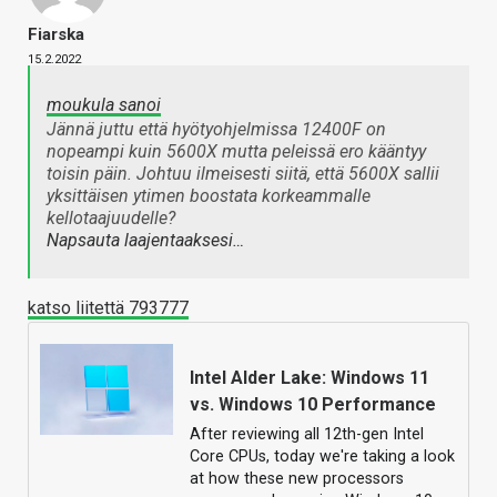
Fiarska
15.2.2022
moukula sanoi
Jännä juttu että hyötyohjelmissa 12400F on
nopeampi kuin 5600X mutta peleissä ero kääntyy
toisin päin. Johtuu ilmeisesti siitä, että 5600X sallii
yksittäisen ytimen boostata korkeammalle
kellotaajuudelle?
Napsauta laajentaaksesi…
katso liitettä 793777
Intel Alder Lake: Windows 11
vs. Windows 10 Performance
After reviewing all 12th-gen Intel
Core CPUs, today we're taking a look
at how these new processors