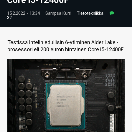
ARTIKKELIT
15.2.2022 - 13:34
Sampsa Kurri
Tietotekniikka
32
VIDEOT
TECHBBS
Testissä Intelin edullisin 6-ytiminen Alder Lake -
TIETOA
prosessori eli 200 euron hintainen Core i5-12400F.
HINTA.FI
KAUPPA
VAIHDA TEEMA
HAKU