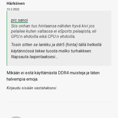
Härkönen
15.2.2022
prc sanoi
Siis onhan tuo hintaansa nähden hyvä kivi jos
pelailee kuten valtaosa ei eSports pelaajista, eli
GPU:n ehdoilla eikä CPU:n ehdoilla.
Tosin sitten se lankku ja ddr5 (hinta) tällä hetkellä
käytännössä tekee tuosta melko turhakkeen.
Napsauta laajentaaksesi…
Mikään ei estä käyttämästä DDR4 muisteja ja täten
halvempia emoja.
Kirjaudu sisään vastataksesi