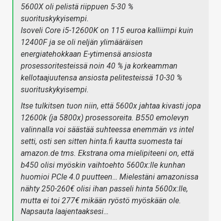
5600X oli pelistä riippuen 5-30 %
suorituskykyisempi.
Isoveli Core i5-12600K on 115 euroa kalliimpi kuin
12400F ja se oli neljän ylimääräisen
energiatehokkaan E-ytimensä ansiosta
prosessoritesteissä noin 40 % ja korkeamman
kellotaajuutensa ansiosta pelitesteissä 10-30 %
suorituskykyisempi.
Itse tulkitsen tuon niin, että 5600x jahtaa kivasti jopa
12600k (ja 5800x) prosessoreita. B550 emolevyn
valinnalla voi säästää suhteessa enemmän vs intel
setti, osti sen sitten hinta.fi kautta suomesta tai
amazon.de tms. Ekstrana oma mielipiteeni on, että
b450 olisi myöskin vaihtoehto 5600x:lle kunhan
huomioi PCIe 4.0 puutteen… Mielestäni amazonissa
nähty 250-260€ olisi ihan passeli hinta 5600x:lle,
mutta ei toi 277€ mikään ryöstö myöskään ole.
Napsauta laajentaaksesi…