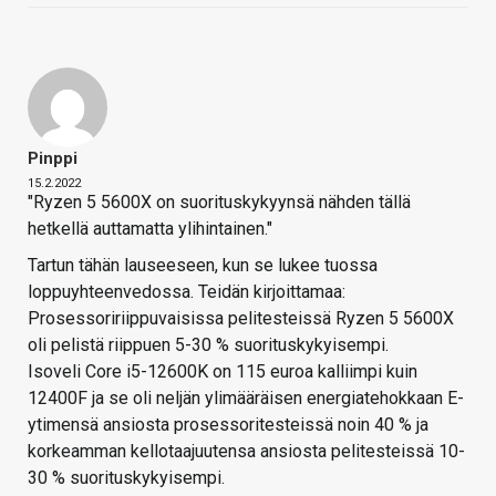
Pinppi
15.2.2022
"Ryzen 5 5600X on suorituskykyynsä nähden tällä
hetkellä auttamatta ylihintainen."
Tartun tähän lauseeseen, kun se lukee tuossa
loppuyhteenvedossa. Teidän kirjoittamaa:
Prosessoririippuvaisissa pelitesteissä Ryzen 5 5600X
oli pelistä riippuen 5-30 % suorituskykyisempi.
Isoveli Core i5-12600K on 115 euroa kalliimpi kuin
12400F ja se oli neljän ylimääräisen energiatehokkaan E-
ytimensä ansiosta prosessoritesteissä noin 40 % ja
korkeamman kellotaajuutensa ansiosta pelitesteissä 10-
30 % suorituskykyisempi.