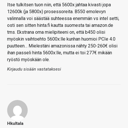
Itse tulkitsen tuon niin, että 5600x jahtaa kivasti jopa
12600k (ja 5800x) prosessoreita. B550 emolevyn
valinnalla voi säästää suhteessa enemmän vs intel setti,
osti sen sitten hinta.fi kautta suomesta tai amazon.de
tms. Ekstrana oma mielipiteeni on, että b450 olisi
myöskin vaihtoehto 5600x:lle kunhan huomioi PCIe 4.0
puutteen… Mielestäni amazonissa nähty 250-260€ olisi
ihan passeli hinta 5600x:lle, mutta ei toi 277€ mikään
ryöstö myöskään ole.
Kirjaudu sisään vastataksesi
Hkultala