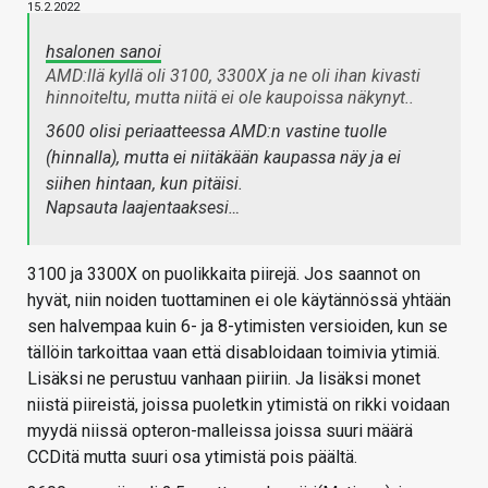
15.2.2022
hsalonen sanoi
AMD:llä kyllä oli 3100, 3300X ja ne oli ihan kivasti
hinnoiteltu, mutta niitä ei ole kaupoissa näkynyt..
3600 olisi periaatteessa AMD:n vastine tuolle
(hinnalla), mutta ei niitäkään kaupassa näy ja ei
siihen hintaan, kun pitäisi.
Napsauta laajentaaksesi…
3100 ja 3300X on puolikkaita piirejä. Jos saannot on
hyvät, niin noiden tuottaminen ei ole käytännössä yhtään
sen halvempaa kuin 6- ja 8-ytimisten versioiden, kun se
tällöin tarkoittaa vaan että disabloidaan toimivia ytimiä.
Lisäksi ne perustuu vanhaan piiriin. Ja lisäksi monet
niistä piireistä, joissa puoletkin ytimistä on rikki voidaan
myydä niissä opteron-malleissa joissa suuri määrä
CCDitä mutta suuri osa ytimistä pois päältä.