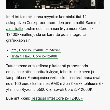
Intel toi tammikuussa myyntiin kerroinlukitut 12.
sukupolven Core-prosessoreiden perusmallit. Saimme
Jimm’siltä
testiin edullisimman 6-ytimisen Core i5-
12400F-mallin, josta on karsittu pois integroitu
grafiikkaohjain.
Intel, Core i5-12400F -tuotesivu
Hinta.fi, Haku: Core i5-12400F
Tutustumme artikkelissa pikaisesti prosessorin
ominasuuksiin, suorituskykyyn, tehonkulutukseen ja
lämpötilaan. Ensisijaisina vertailukohtina testeissä ovat
noin 100 euroa kalliimmat AMD:n Zen 3 -arkkitehtuurin 6-
ytiminen Ryzen 5 5600X ja isoveli Core i5-12600K.
Lue artikkeli:
Testissä Intel Core i5-12400F