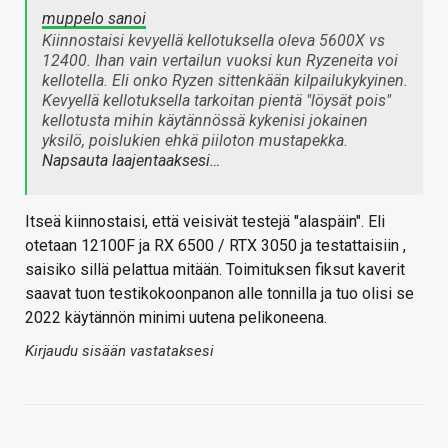
muppelo sanoi
Kiinnostaisi kevyellä kellotuksella oleva 5600X vs
12400. Ihan vain vertailun vuoksi kun Ryzeneita voi
kellotella. Eli onko Ryzen sittenkään kilpailukykyinen.
Kevyellä kellotuksella tarkoitan pientä "löysät pois"
kellotusta mihin käytännössä kykenisi jokainen
yksilö, poislukien ehkä piiloton mustapekka.
Napsauta laajentaaksesi…
Itseä kiinnostaisi, että veisivät testejä "alaspäin". Eli
otetaan 12100F ja RX 6500 / RTX 3050 ja testattaisiin ,
saisiko sillä pelattua mitään. Toimituksen fiksut kaverit
saavat tuon testikokoonpanon alle tonnilla ja tuo olisi se
2022 käytännön minimi uutena pelikoneena.
Kirjaudu sisään vastataksesi