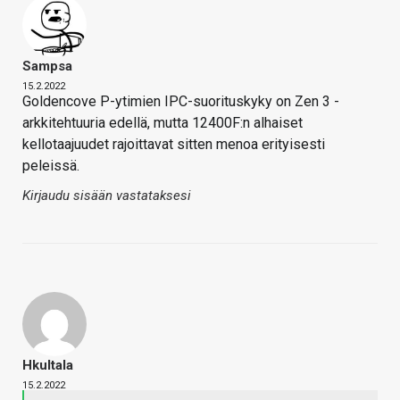
Sampsa
15.2.2022
Goldencove P-ytimien IPC-suorituskyky on Zen 3 -
arkkitehtuuria edellä, mutta 12400F:n alhaiset
kellotaajuudet rajoittavat sitten menoa erityisesti
peleissä.
Kirjaudu sisään vastataksesi
Hkultala
15.2.2022