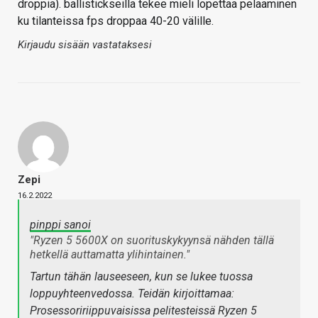
droppia). ballistickseilla tekee mieli lopettaa pelaaminen
ku tilanteissa fps droppaa 40-20 välille.
Kirjaudu sisään vastataksesi
Zepi
16.2.2022
pinppi sanoi
"Ryzen 5 5600X on suorituskykyynsä nähden tällä
hetkellä auttamatta ylihintainen."
Tartun tähän lauseeseen, kun se lukee tuossa
loppuyhteenvedossa. Teidän kirjoittamaa:
Prosessoririippuvaisissa pelitesteissä Ryzen 5