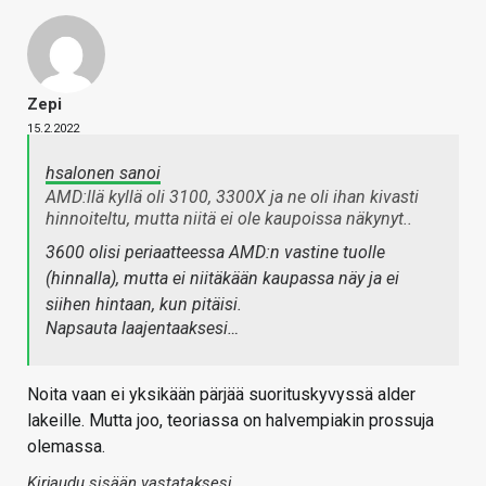
Zepi
15.2.2022
hsalonen sanoi
AMD:llä kyllä oli 3100, 3300X ja ne oli ihan kivasti
hinnoiteltu, mutta niitä ei ole kaupoissa näkynyt..
3600 olisi periaatteessa AMD:n vastine tuolle
(hinnalla), mutta ei niitäkään kaupassa näy ja ei
siihen hintaan, kun pitäisi.
Napsauta laajentaaksesi…
Noita vaan ei yksikään pärjää suorituskyvyssä alder
lakeille. Mutta joo, teoriassa on halvempiakin prossuja
olemassa.
Kirjaudu sisään vastataksesi