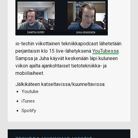
io-techin viikottainen tekniikkapodcast lähetetään
perjantaisin klo 15 live-lähetyksenä
YouTubessa
.
Sampsa ja Juha käyvät keskenään läpi kuluneen
viikon ajalta ajankohtaiset tietotekniikka- ja
mobiiliaiheet.
Jälkikäteen katseltavissa/kuunneltavissa:
Youtube
iTunes
Spotify