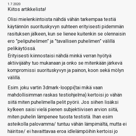
1.7.2020
Kiitos artikkelista!
Olisi mielenkiintoista nähdä vähän tarkempaa testiä
käytännön suorituskyvyn suhteen erityisesti pidemmän
rasituksen jälkeen, kun se lienee kuitenkin se olennaisin
ero ”pelipuhelimen” ja ”tavallisen puhelimen” välillä
pelikäytössä.
Erityisesti kiinnostaisi nähdä minkä verran hyötyä
aktiivijäähy tuo mukanaan ja onko se mitenkään järkevä
kompromissi suorituskyvyn ja painon, koon sekä mölyn
välillä.
Esim. joku vartin 3dmark-looppi(tai mikä vaan
mahdollisimman raskas testiohjelma) kertoisi jo vähän
siitä miten puhelimella pelit pyörii. Jos siihen lisäksi
kylkeen saisi vielä pienen subjektiivisen arvion siitä,
miten puhelin lämpenee tuosta testistä. Ihan esim
asteikolla palovamma/ tuntuu vähän lämpimältä, mutta ei
häiritse/ ei havaittavaa eroa idlelämpöihin kertoisi jo