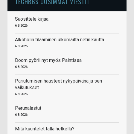
TECHBBS UUSIMMAT VIESTIT
Suosittele kirjaa
6.8.2026
Alkoholin tilaaminen ulkomailta netin kautta
6.8.2026
Doom pyörii nyt myös Paintissa
6.8.2026
Pariutumisen haasteet nykypäivänä ja sen
vaikutukset
6.8.2026
Perunalastut
6.8.2026
Mitä kuuntelet tällä hetkellä?