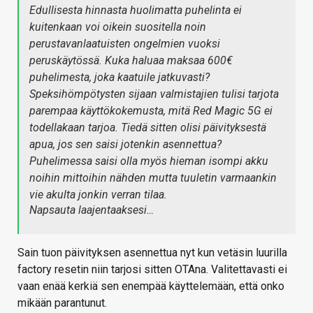
Edullisesta hinnasta huolimatta puhelinta ei
kuitenkaan voi oikein suositella noin
perustavanlaatuisten ongelmien vuoksi
peruskäytössä. Kuka haluaa maksaa 600€
puhelimesta, joka kaatuile jatkuvasti?
Speksihömpötysten sijaan valmistajien tulisi tarjota
parempaa käyttökokemusta, mitä Red Magic 5G ei
todellakaan tarjoa. Tiedä sitten olisi päivityksestä
apua, jos sen saisi jotenkin asennettua?
Puhelimessa saisi olla myös hieman isompi akku
noihin mittoihin nähden mutta tuuletin varmaankin
vie akulta jonkin verran tilaa.
Napsauta laajentaaksesi…
Sain tuon päivityksen asennettua nyt kun vetäsin luurilla
factory resetin niin tarjosi sitten OTAna. Valitettavasti ei
vaan enää kerkiä sen enempää käyttelemään, että onko
mikään parantunut.