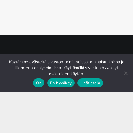
© S&J Media Oy
Käytämme evästeitä sivuston toiminnoissa, ominaisuuksissa ja
liikenteen analysoinnissa. Käyttämällä sivustoa hyväksyt
evästeiden käytön.
Ok
En hyväksy
Lisätietoja
;