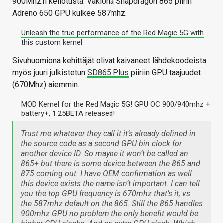
900Mhz:n kellotusta. Vakiona Snapdragon 865 piirin
Adreno 650 GPU kulkee 587mhz.
Unleash the true performance of the Red Magic 5G with
this custom kernel
Sivuhuomiona kehittäjät olivat kaivaneet lähdekoodeista
myös juuri julkistetun
SD865 Plus
piiriin GPU taajuudet
(670Mhz) aiemmin.
MOD Kernel for the Red Magic 5G! GPU OC 900/940mhz +
battery+, 1.25BETA released!
Trust me whatever they call it it’s already defined in
the source code as a second GPU bin clock for
another device ID. So maybe it won’t be called an
865+ but there is some device between the 865 and
875 coming out. I have OEM confirmation as well
this device exists the name isn’t important. I can tell
you the top GPU frequency is 670mhz that’s it, vs.
the 587mhz default on the 865. Still the 865 handles
900mhz GPU no problem the only benefit would be