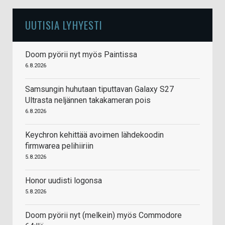
UUTISIA LYHYESTI
Doom pyörii nyt myös Paintissa
6.8.2026
Samsungin huhutaan tiputtavan Galaxy S27
Ultrasta neljännen takakameran pois
6.8.2026
Keychron kehittää avoimen lähdekoodin
firmwarea pelihiiriin
5.8.2026
Honor uudisti logonsa
5.8.2026
Doom pyörii nyt (melkein) myös Commodore