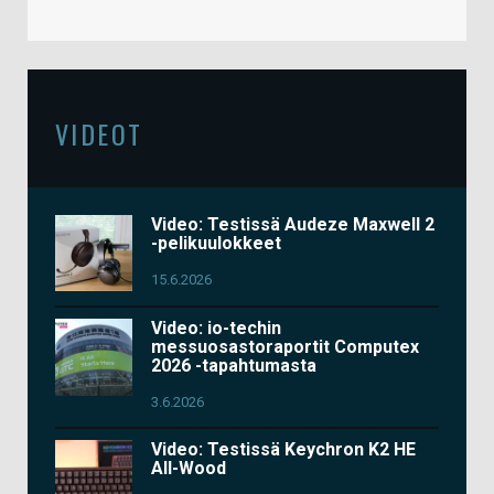
VIDEOT
Video: Testissä Audeze Maxwell 2
-pelikuulokkeet
15.6.2026
Video: io-techin
messuosastoraportit Computex
2026 -tapahtumasta
3.6.2026
Video: Testissä Keychron K2 HE
All-Wood