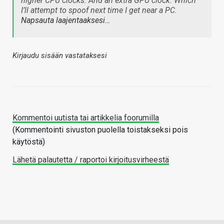
higher CPU clocks. And an extra GPU clock. Which
I’ll attempt to spoof next time I get near a PC.
Napsauta laajentaaksesi…
Kirjaudu sisään vastataksesi
Kommentoi uutista tai artikkelia foorumilla
(Kommentointi sivuston puolella toistakseksi pois
käytöstä)
Lähetä palautetta / raportoi kirjoitusvirheestä