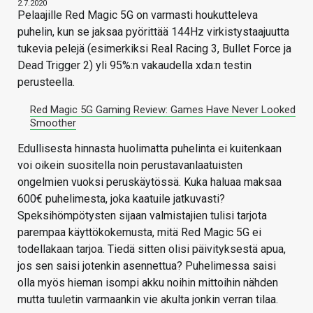
2.7.2020
Pelaajille Red Magic 5G on varmasti houkutteleva
puhelin, kun se jaksaa pyörittää 144Hz virkistystaajuutta
tukevia pelejä (esimerkiksi Real Racing 3, Bullet Force ja
Dead Trigger 2) yli 95%:n vakaudella xda:n testin
perusteella.
Red Magic 5G Gaming Review: Games Have Never Looked
Smoother
Edullisesta hinnasta huolimatta puhelinta ei kuitenkaan
voi oikein suositella noin perustavanlaatuisten
ongelmien vuoksi peruskäytössä. Kuka haluaa maksaa
600€ puhelimesta, joka kaatuile jatkuvasti?
Speksihömpötysten sijaan valmistajien tulisi tarjota
parempaa käyttökokemusta, mitä Red Magic 5G ei
todellakaan tarjoa. Tiedä sitten olisi päivityksestä apua,
jos sen saisi jotenkin asennettua? Puhelimessa saisi
olla myös hieman isompi akku noihin mittoihin nähden
mutta tuuletin varmaankin vie akulta jonkin verran tilaa.