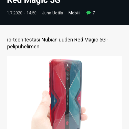
ARTIKKELIT
1.7.2020 - 14:50
Juha Uotila
Mobiili
7
VIDEOT
TECHBBS
io-tech testasi Nubian uuden Red Magic 5G -
TIETOA
pelipuhelimen.
HINTA.FI
KAUPPA
VAIHDA TEEMA
HAKU