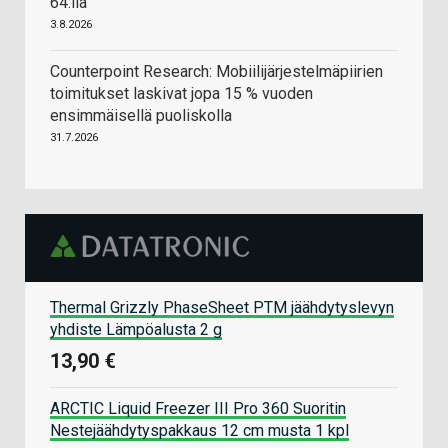
64:llä
3.8.2026
Counterpoint Research: Mobiilijärjestelmäpiirien
toimitukset laskivat jopa 15 % vuoden
ensimmäisellä puoliskolla
31.7.2026
Thermal Grizzly PhaseSheet PTM jäähdytyslevyn
yhdiste Lämpöalusta 2 g
13,90 €
ARCTIC Liquid Freezer III Pro 360 Suoritin
Nestejäähdytyspakkaus 12 cm musta 1 kpl