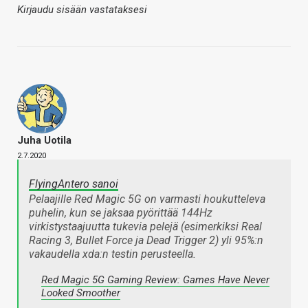
Kirjaudu sisään vastataksesi
Juha Uotila
2.7.2020
FlyingAntero sanoi
Pelaajille Red Magic 5G on varmasti houkutteleva
puhelin, kun se jaksaa pyörittää 144Hz
virkistystaajuutta tukevia pelejä (esimerkiksi Real
Racing 3, Bullet Force ja Dead Trigger 2) yli 95%:n
vakaudella xda:n testin perusteella.
Red Magic 5G Gaming Review: Games Have Never
Looked Smoother