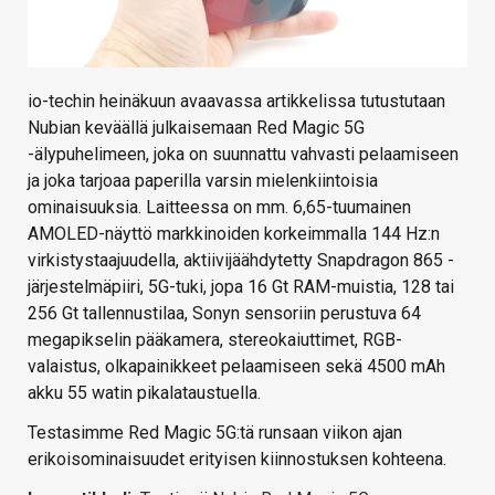
io-techin heinäkuun avaavassa artikkelissa tutustutaan
Nubian keväällä julkaisemaan Red Magic 5G
-älypuhelimeen, joka on suunnattu vahvasti pelaamiseen
ja joka tarjoaa paperilla varsin mielenkiintoisia
ominaisuuksia. Laitteessa on mm. 6,65-tuumainen
AMOLED-näyttö markkinoiden korkeimmalla 144 Hz:n
virkistystaajuudella, aktiivijäähdytetty Snapdragon 865 -
järjestelmäpiiri, 5G-tuki, jopa 16 Gt RAM-muistia, 128 tai
256 Gt tallennustilaa, Sonyn sensoriin perustuva 64
megapikselin pääkamera, stereokaiuttimet, RGB-
valaistus, olkapainikkeet pelaamiseen sekä 4500 mAh
akku 55 watin pikalataustuella.
Testasimme Red Magic 5G:tä runsaan viikon ajan
erikoisominaisuudet erityisen kiinnostuksen kohteena.