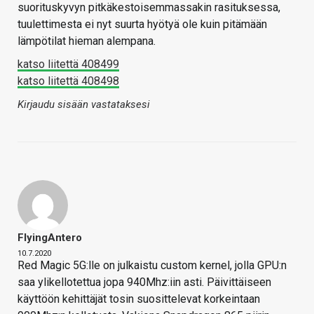
suorituskyvyn pitkäkestoisemmassakin rasituksessa,
tuulettimesta ei nyt suurta hyötyä ole kuin pitämään
lämpötilat hieman alempana.
katso liitettä 408499
katso liitettä 408498
Kirjaudu sisään vastataksesi
FlyingAntero
10.7.2020
Red Magic 5G:lle on julkaistu custom kernel, jolla GPU:n
saa ylikellotettua jopa 940Mhz:iin asti. Päivittäiseen
käyttöön kehittäjät tosin suosittelevat korkeintaan