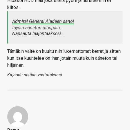
Hidasta HDD tilaa joka siellä pyörii ja hurisee niin ei
kiitos.
Admiral General Aladeen sanoi
täysin äänetön ulospäin.
Napsauta laajentaaksesi…
Tämäkin väite on kuultu niin lukemattomat kerrat ja sitten
kun itse kuuntelee on ihan jotain muuta kuin äänetön tai
hiljainen.
Kirjaudu sisään vastataksesi
Demu