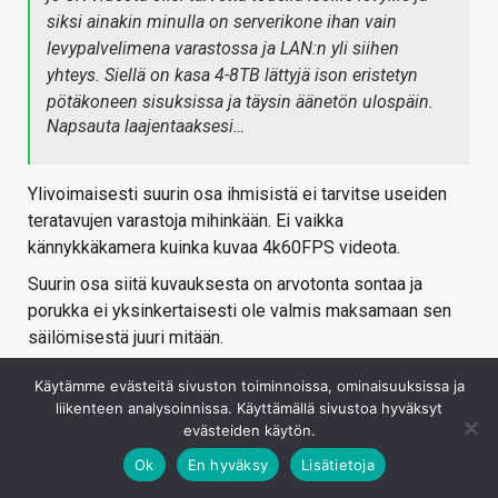
siksi ainakin minulla on serverikone ihan vain
levypalvelimena varastossa ja LAN:n yli siihen
yhteys. Siellä on kasa 4-8TB lättyjä ison eristetyn
pötäkoneen sisuksissa ja täysin äänetön ulospäin.
Napsauta laajentaaksesi…
Ylivoimaisesti suurin osa ihmisistä ei tarvitse useiden
teratavujen varastoja mihinkään. Ei vaikka
kännykkäkamera kuinka kuvaa 4k60FPS videota.
Suurin osa siitä kuvauksesta on arvotonta sontaa ja
porukka ei yksinkertaisesti ole valmis maksamaan sen
säilömisestä juuri mitään.
Henk. Koht maksan paljon mielummin 2TB SSD tilasta
Käytämme evästeitä sivuston toiminnoissa, ominaisuuksissa ja
kuin 8TB HDD tilasta.
liikenteen analysoinnissa. Käyttämällä sivustoa hyväksyt
evästeiden käytön.
Oman datani arvo on ei ole mitenkään tasaisesti
jakautunutta jossa jokaisen bitin arvo on sama. Hääkuvat
Ok
En hyväksy
Lisätietoja
ja parhaat itse otetut kuvat yms. tavara on jossain määrin