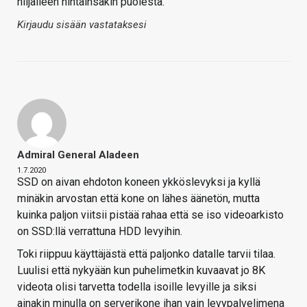
hiljalleen hintainsakin puolesta.
Kirjaudu sisään vastataksesi
Admiral General Aladeen
1.7.2020
SSD on aivan ehdoton koneen ykköslevyksi ja kyllä
minäkin arvostan että kone on lähes äänetön, mutta
kuinka paljon viitsii pistää rahaa että se iso videoarkisto
on SSD:llä verrattuna HDD levyihin.
Toki riippuu käyttäjästä että paljonko datalle tarvii tilaa.
Luulisi että nykyään kun puhelimetkin kuvaavat jo 8K
videota olisi tarvetta todella isoille levyille ja siksi
ainakin minulla on serverikone ihan vain levypalvelimena