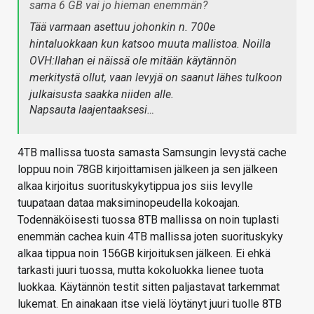
sama 6 GB vai jo hieman enemmän?
Tää varmaan asettuu johonkin n. 700e
hintaluokkaan kun katsoo muuta mallistoa. Noilla
OVH:llahan ei näissä ole mitään käytännön
merkitystä ollut, vaan levyjä on saanut lähes tulkoon
julkaisusta saakka niiden alle.
Napsauta laajentaaksesi…
4TB mallissa tuosta samasta Samsungin levystä cache
loppuu noin 78GB kirjoittamisen jälkeen ja sen jälkeen
alkaa kirjoitus suorituskykytippua jos siis levylle
tuupataan dataa maksiminopeudella kokoajan.
Todennäköisesti tuossa 8TB mallissa on noin tuplasti
enemmän cachea kuin 4TB mallissa joten suorituskyky
alkaa tippua noin 156GB kirjoituksen jälkeen. Ei ehkä
tarkasti juuri tuossa, mutta kokoluokka lienee tuota
luokkaa. Käytännön testit sitten paljastavat tarkemmat
lukemat. En ainakaan itse vielä löytänyt juuri tuolle 8TB