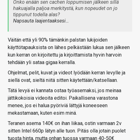
Onko enään sen cachen loppumisen jälkeen sillä
hakuajalla paljoa merkitystä, kun nopeudet on jo
tippunut todella alas?
Napsauta laajentaaksesi…
Väitän että yli 90% tämänkin palstan lukijoiden
käyttötapauksista on lähes pelkästään lukua sen jälkeen
kun kerran on kirjoitettu ja kirjoittamista hyvin harvoin
tehdään yli sataa gigaa kerralla.
Ohjelmat, pelit, kuvat ja videot lyödään kerran levylle ja
siellä ovat, sieltä niitä sitten käytettään/katsellaan.
Tätä levyä ei kannata ostaa työasemaksi, jos meinaa
jättikokoisia videoita editoi. Paikallisena varastona
menee, jos ei halua pyöriviä lättyjä koneeseen
mekastamaan, kuten esim minä.
Teranen asema 140€ on ihan liikaa, ostin varmaan 2v
sitten Intel 660p lätyn alle tuon. Pitäs olla jotain puolet
tuosta hinta, mutta onhan tuossa varmaan 40-50€