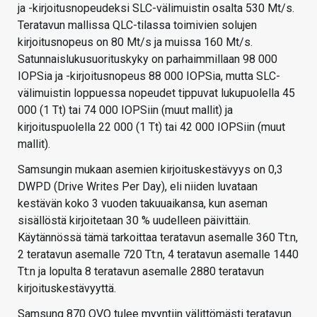
ja -kirjoitusnopeudeksi SLC-välimuistin osalta 530 Mt/s.
Teratavun mallissa QLC-tilassa toimivien solujen
kirjoitusnopeus on 80 Mt/s ja muissa 160 Mt/s.
Satunnaislukusuorituskyky on parhaimmillaan 98 000
IOPSia ja -kirjoitusnopeus 88 000 IOPSia, mutta SLC-
välimuistin loppuessa nopeudet tippuvat lukupuolella 45
000 (1 Tt) tai 74 000 IOPSiin (muut mallit) ja
kirjoituspuolella 22 000 (1 Tt) tai 42 000 IOPSiin (muut
mallit).
Samsungin mukaan asemien kirjoituskestävyys on 0,3
DWPD (Drive Writes Per Day), eli niiden luvataan
kestävän koko 3 vuoden takuuaikansa, kun aseman
sisällöstä kirjoitetaan 30 % uudelleen päivittäin.
Käytännössä tämä tarkoittaa teratavun asemalle 360 Tt:n,
2 teratavun asemalle 720 Tt:n, 4 teratavun asemalle 1440
Tt:n ja lopulta 8 teratavun asemalle 2880 teratavun
kirjoituskestävyyttä.
Samsung 870 QVO tulee myyntiin välittömästi teratavun