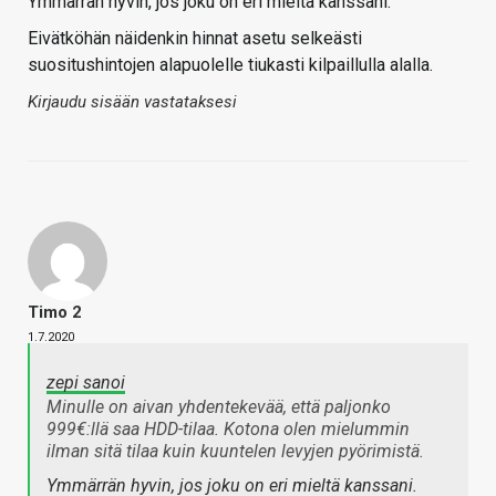
Ymmärrän hyvin, jos joku on eri mieltä kanssani.
Eivätköhän näidenkin hinnat asetu selkeästi
suositushintojen alapuolelle tiukasti kilpaillulla alalla.
Kirjaudu sisään vastataksesi
Timo 2
1.7.2020
zepi sanoi
Minulle on aivan yhdentekevää, että paljonko
999€:llä saa HDD-tilaa. Kotona olen mielummin
ilman sitä tilaa kuin kuuntelen levyjen pyörimistä.
Ymmärrän hyvin, jos joku on eri mieltä kanssani.