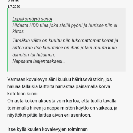
1.7.2020
Lepakomäyrä sanoi
Hidasta HDD tilaa joka siellä pyörii ja hurisee niin ei
kiitos.
Tämäkin väite on kuultu niin lukemattomat kerrat ja
sitten kun itse kuuntelee on ihan jotain muuta kuin
äänetön tai hiljainen.
Napsauta laajentaaksesi…
Varmaan kovalevyn ääni kuuluu häiritsevästikin, jos
haluaa tällaisia laitteita harrastaa painamalla korva
koteloon kiinni.
Omasta kokemuksesta voin kertoa, että tuolla tavalla
toimimalla hiiren ja näppäimistön käyttö on vaikeaa, ja
näyttökin pitää laittaa aivan eri asentoon.
Itse kyllä kuulen kovalevyjen toiminnan