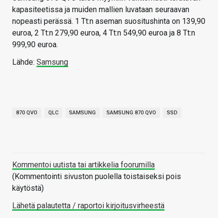
kapasiteetissa ja muiden mallien luvataan seuraavan
nopeasti perässä. 1 Tt:n aseman suositushinta on 139,90
euroa, 2 Tt:n 279,90 euroa, 4 Tt:n 549,90 euroa ja 8 Tt:n
999,90 euroa.
Lähde:
Samsung
870 QVO
QLC
SAMSUNG
SAMSUNG 870 QVO
SSD
Kommentoi uutista tai artikkelia foorumilla
(Kommentointi sivuston puolella toistaiseksi pois
käytöstä)
Lähetä palautetta / raportoi kirjoitusvirheestä