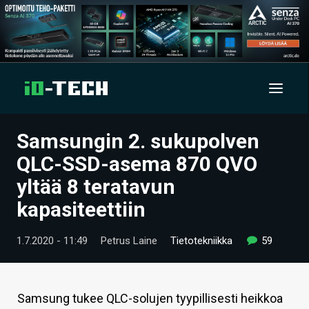
Samsungin 2. sukupolven
UUTISET
QLC-SSD-asema 870 QVO
ARTIKKELIT
yltää 8 teratavun
kapasiteettiin
VIDEOT
TECHBBS
1.7.2020 - 11:49
Petrus Laine
Tietotekniikka
59
TIETOA
HINTA.FI
Samsung tukee QLC-solujen tyypillisesti heikkoa