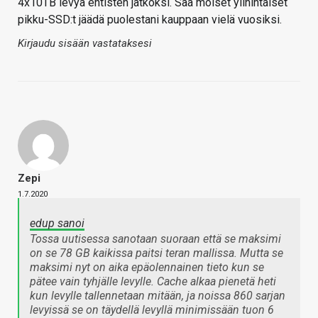
4x10TB levyä entisten jatkoksi. Saa moiset ylihintaiset
pikku-SSD:t jäädä puolestani kauppaan vielä vuosiksi.
Kirjaudu sisään vastataksesi
Zepi
1.7.2020
edup sanoi
Tossa uutisessa sanotaan suoraan että se maksimi
on se 78 GB kaikissa paitsi teran mallissa. Mutta se
maksimi nyt on aika epäolennainen tieto kun se
pätee vain tyhjälle levylle. Cache alkaa pienetä heti
kun levylle tallennetaan mitään, ja noissa 860 sarjan
levyissä se on täydellä levyllä minimissään tuon 6