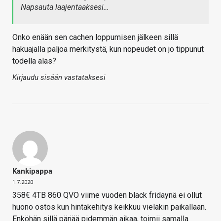
Napsauta laajentaaksesi…
Onko enään sen cachen loppumisen jälkeen sillä
hakuajalla paljoa merkitystä, kun nopeudet on jo tippunut
todella alas?
Kirjaudu sisään vastataksesi
Kankipappa
1.7.2020
358€ 4TB 860 QVO viime vuoden black fridaynä ei ollut
huono ostos kun hintakehitys keikkuu vieläkin paikallaan.
Enköhän sillä pärjää pidemmän aikaa, toimii samalla