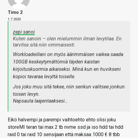
Timo 2
1.7.2020
zepi sanoi
Kuten sanoin – olen mielummin ilman levytilaa. En
tarvitse sitä niin vimmaisesti.
Workloadeillani on myös äärimmäisen vaikea saada
100GB keskeytymättömiä täyden kaistan
kirjoituskuormia aikaiseksi. Minä kun en huvikseni
kopioi tavaraa levyltä toiselle.
Jos joku muu sitä tekee, niin senkun valitsee jonkun
toisen levyn.
Napsauta laajentaaksesi…
Eikö halvempi ja parempi vaihtoehto ehto olisi joku
storeMI teran tai max 2 tb nvme ssd ja iso hdd tai hdd
raid 0 tai raid 10 sensijaan että maksaa 1000 € 8 tbb