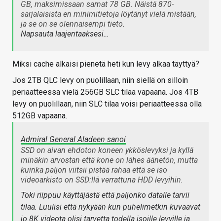
GB, maksimissaan samat 78 GB. Näistä 870-
sarjalaisista en minimitietoja löytänyt vielä mistään,
ja se on se olennaisempi tieto.
Napsauta laajentaaksesi…
Miksi cache alkaisi pienetä heti kun levy alkaa täyttyä?
Jos 2TB QLC levy on puolillaan, niin siellä on silloin
periaatteessa vielä 256GB SLC tilaa vapaana. Jos 4TB
levy on puolillaan, niin SLC tilaa voisi periaatteessa olla
512GB vapaana.
Admiral General Aladeen sanoi
SSD on aivan ehdoton koneen ykköslevyksi ja kyllä
minäkin arvostan että kone on lähes äänetön, mutta
kuinka paljon viitsii pistää rahaa että se iso
videoarkisto on SSD:llä verrattuna HDD levyihin.
Toki riippuu käyttäjästä että paljonko datalle tarvii
tilaa. Luulisi että nykyään kun puhelimetkin kuvaavat
jo 8K videota olisi tarvetta todella isoille levyille ja