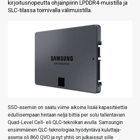
kirjoitusnopeutta ohjainpiirin LPDDR4-muistilla ja
KAUPPA
SLC-tilassa toimivalla välimuistilla.
VAIHDA TEEMA
HAKU
SSD-asemiin on saatu viime aikoina lisää kapasiteettia
edullisempaan hintaan neljä bittiä per solu tallentavien
Quad-Level Cell- eli QLC-tekniikan avulla. Samsungin
ensimmäinen QLC-teknologiaa hyödyntävä kuluttaja-
asema oli 860 QVO ja nyt yhtiö on julkaissut sille