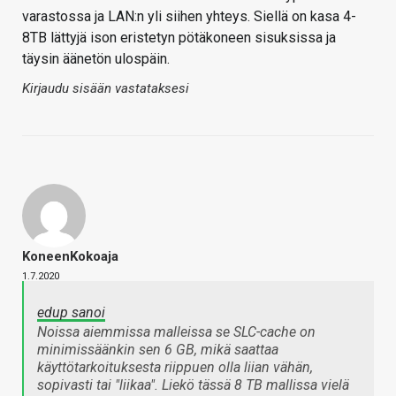
varastossa ja LAN:n yli siihen yhteys. Siellä on kasa 4-
8TB lättyjä ison eristetyn pötäkoneen sisuksissa ja
täysin äänetön ulospäin.
Kirjaudu sisään vastataksesi
KoneenKokoaja
1.7.2020
edup sanoi
Noissa aiemmissa malleissa se SLC-cache on
minimissäänkin sen 6 GB, mikä saattaa
käyttötarkoituksesta riippuen olla liian vähän,
sopivasti tai "liikaa". Liekö tässä 8 TB mallissa vielä