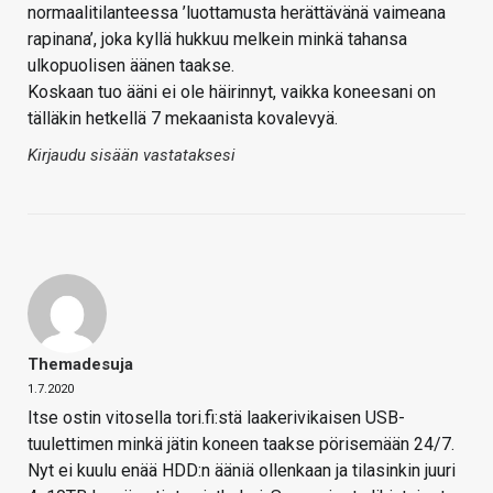
normaalitilanteessa ’luottamusta herättävänä vaimeana
rapinana’, joka kyllä hukkuu melkein minkä tahansa
ulkopuolisen äänen taakse.
Koskaan tuo ääni ei ole häirinnyt, vaikka koneesani on
tälläkin hetkellä 7 mekaanista kovalevyä.
Kirjaudu sisään vastataksesi
Themadesuja
1.7.2020
Itse ostin vitosella tori.fi:stä laakerivikaisen USB-
tuulettimen minkä jätin koneen taakse pörisemään 24/7.
Nyt ei kuulu enää HDD:n ääniä ollenkaan ja tilasinkin juuri