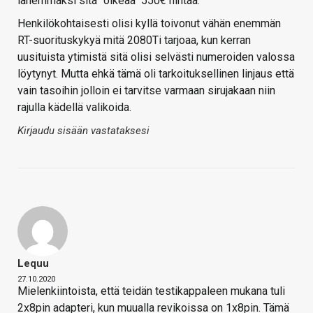
lähemmäksi sitä "oikeaa" 550€ hintaa.
Henkilökohtaisesti olisi kyllä toivonut vähän enemmän
RT-suorituskykyä mitä 2080Ti tarjoaa, kun kerran
uusituista ytimistä sitä olisi selvästi numeroiden valossa
löytynyt. Mutta ehkä tämä oli tarkoituksellinen linjaus että
vain tasoihin jolloin ei tarvitse varmaan sirujakaan niin
rajulla kädellä valikoida.
Kirjaudu sisään vastataksesi
Lequu
27.10.2020
Mielenkiintoista, että teidän testikappaleen mukana tuli
2x8pin adapteri, kun muualla revikoissa on 1x8pin. Tämä