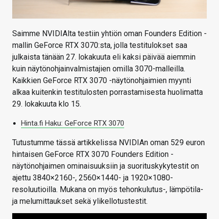
Saimme NVIDIAlta testiin yhtiön oman Founders Edition -
mallin GeForce RTX 3070:sta, jolla testitulokset saa
julkaista tänään 27. lokakuuta eli kaksi päivää aiemmin
kuin näytönohjainvalmistajien omilla 3070-malleilla.
Kaikkien GeForce RTX 3070 -näytönohjaimien myynti
alkaa kuitenkin testitulosten porrastamisesta huolimatta
29. lokakuuta klo 15.
Hinta.fi Haku: GeForce RTX 3070
Tutustumme tässä artikkelissa NVIDIAn oman 529 euron
hintaisen GeForce RTX 3070 Founders Edition -
näytönohjaimen ominaisuuksiin ja suorituskykytestit on
ajettu 3840×2160-, 2560×1440- ja 1920×1080-
resoluutioilla. Mukana on myös tehonkulutus-, lämpötila-
ja melumittaukset sekä ylikellotustestit.