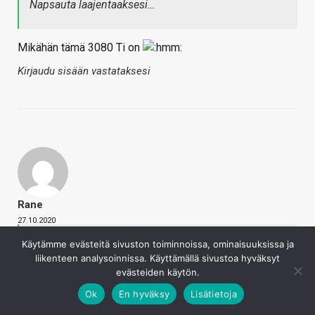
Napsauta laajentaaksesi…
Mikähän tämä 3080 Ti on
Kirjaudu sisään vastataksesi
Rane
27.10.2020
Käytämme evästeitä sivuston toiminnoissa, ominaisuuksissa ja
Sampsa sanoi
liikenteen analysoinnissa. Käyttämällä sivustoa hyväksyt
Mikähän tämä 3080 Ti on
evästeiden käytön.
Napsauta laajentaaksesi…
Ok
En hyväksy
Lisätietoja