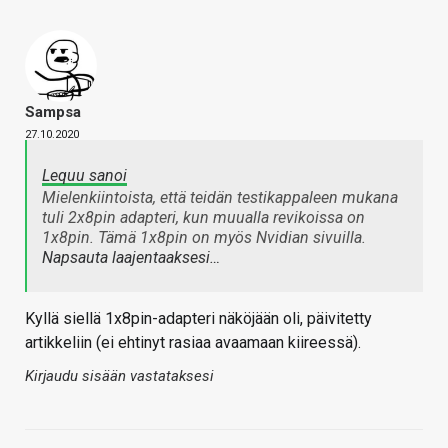
Sampsa
27.10.2020
Lequu sanoi
Mielenkiintoista, että teidän testikappaleen mukana
tuli 2x8pin adapteri, kun muualla revikoissa on
1x8pin. Tämä 1x8pin on myös Nvidian sivuilla.
Napsauta laajentaaksesi…
Kyllä siellä 1x8pin-adapteri näköjään oli, päivitetty
artikkeliin (ei ehtinyt rasiaa avaamaan kiireessä).
Kirjaudu sisään vastataksesi