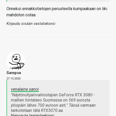
Onneksi ennakkotietojen perusteella kumpaakaan on liki
mahdoton ostaa.
Kirjaudu sisään vastataksesi
Sampsa
27.10.2020
venalaine sanoi
"Näytönohjainvalmistajien GeForce RTX 3080 -
mallien hintataso Suomessa on 569 eurosta
ylöspäin lähes 700 euroon asti." Tässä varmaan
tarkoitetaan tätä RTX3070:aa.
Napsauta laajentaaksesi…