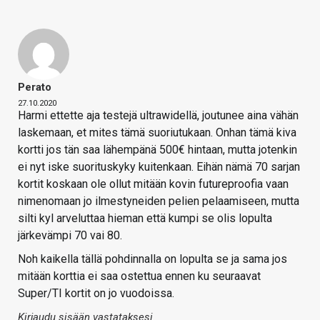
Perato
27.10.2020
Harmi ettette aja testejä ultrawidellä, joutunee aina vähän
laskemaan, et mites tämä suoriutukaan. Onhan tämä kiva
kortti jos tän saa lähempänä 500€ hintaan, mutta jotenkin
ei nyt iske suorituskyky kuitenkaan. Eihän nämä 70 sarjan
kortit koskaan ole ollut mitään kovin futureproofia vaan
nimenomaan jo ilmestyneiden pelien pelaamiseen, mutta
silti kyl arveluttaa hieman että kumpi se olis lopulta
järkevämpi 70 vai 80.
Noh kaikella tällä pohdinnalla on lopulta se ja sama jos
mitään korttia ei saa ostettua ennen ku seuraavat
Super/TI kortit on jo vuodoissa.
Kirjaudu sisään vastataksesi