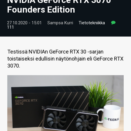
ARTIKKELIT
Founders Edition
VIDEOT
27.10.2020 - 15:01
Sampsa Kurri
Tietotekniikka
111
TECHBBS
TIETOA
Testissä NVIDIAn GeForce RTX 30 -sarjan
HINTA.FI
toistaiseksi edullisin näytönohjain eli GeForce RTX
3070.
KAUPPA
VAIHDA TEEMA
HAKU