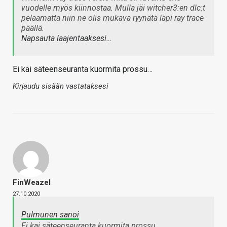
vuodelle myös kiinnostaa. Mulla jäi witcher3:en dlc:t
pelaamatta niin ne olis mukava ryynätä läpi ray trace
päällä.
Napsauta laajentaaksesi…
Ei kai säteenseuranta kuormita prossu…
Kirjaudu sisään vastataksesi
FinWeazel
27.10.2020
Pulmunen sanoi
Ei kai säteenseuranta kuormita prossu…