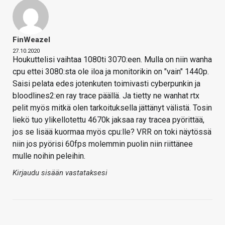
FinWeazel
27.10.2020
Houkuttelisi vaihtaa 1080ti 3070:een. Mulla on niin wanha
cpu ettei 3080:sta ole iloa ja monitorikin on "vain" 1440p.
Saisi pelata edes jotenkuten toimivasti cyberpunkin ja
bloodlines2:en ray trace päällä. Ja tietty ne wanhat rtx
pelit myös mitkä olen tarkoituksella jättänyt välistä. Tosin
liekö tuo ylikellotettu 4670k jaksaa ray tracea pyörittää,
jos se lisää kuormaa myös cpu:lle? VRR on toki näytössä
niin jos pyörisi 60fps molemmin puolin niin riittänee
mulle noihin peleihin.
Kirjaudu sisään vastataksesi