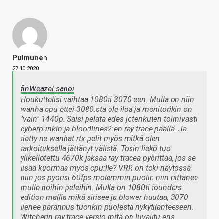
Pulmunen
27.10.2020
finWeazel sanoi
Houkuttelisi vaihtaa 1080ti 3070:een. Mulla on niin
wanha cpu ettei 3080:sta ole iloa ja monitorikin on
"vain" 1440p. Saisi pelata edes jotenkuten toimivasti
cyberpunkin ja bloodlines2:en ray trace päällä. Ja
tietty ne wanhat rtx pelit myös mitkä olen
tarkoituksella jättänyt välistä. Tosin liekö tuo
ylikellotettu 4670k jaksaa ray tracea pyörittää, jos se
lisää kuormaa myös cpu:lle? VRR on toki näytössä
niin jos pyörisi 60fps molemmin puolin niin riittänee
mulle noihin peleihin. Mulla on 1080ti founders
edition mallia mikä sirisee ja blower huutaa, 3070
lienee parannus tuonkin puolesta nykytilanteeseen.
Witcherin ray trace versio mitä on luvailtu ens