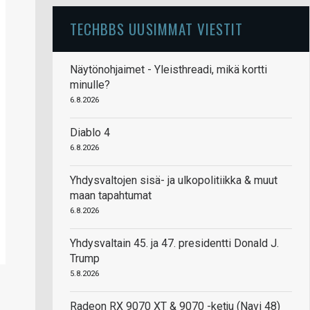
TECHBBS UUSIMMAT VIESTIT
Näytönohjaimet - Yleisthreadi, mikä kortti
minulle?
6.8.2026
Diablo 4
6.8.2026
Yhdysvaltojen sisä- ja ulkopolitiikka & muut
maan tapahtumat
6.8.2026
Yhdysvaltain 45. ja 47. presidentti Donald J.
Trump
5.8.2026
Radeon RX 9070 XT & 9070 -ketju (Navi 48)