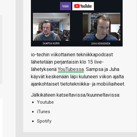
io-techin viikottainen tekniikkapodcast
lähetetään perjantaisin klo 15 live-
lähetyksenä
YouTubessa
. Sampsa ja Juha
käyvät keskenään läpi kuluneen viikon ajalta
ajankohtaiset tietotekniikka- ja mobiiliaiheet.
Jälkikäteen katseltavissa/kuunneltavissa:
Youtube
iTunes
Spotify