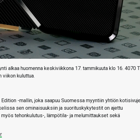
ti alkaa huomenna keskiviikkona 17. tammikuuta klo 16. 4070 T
 viikon kuluttua.
Edition -mallin, joka saapuu Suomessa myyntiin yhtiön kotisivuj
kelissa sen ominaisuuksiin ja suorituskykytestit on ajettu
myös tehonkulutus-, lämpötila- ja melumittaukset sekä
r