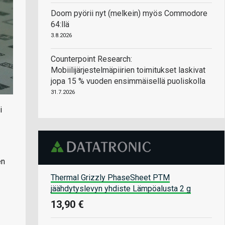
Doom pyörii nyt (melkein) myös Commodore
64:llä
3.8.2026
Counterpoint Research:
Mobiilijärjestelmäpiirien toimitukset laskivat
jopa 15 % vuoden ensimmäisellä puoliskolla
31.7.2026
i
en
Thermal Grizzly PhaseSheet PTM
jäähdytyslevyn yhdiste Lämpöalusta 2 g
13,90 €