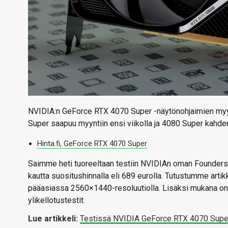
NVIDIA:n GeForce RTX 4070 Super -näytönohjaimien myyn
Super saapuu myyntiin ensi viikolla ja 4080 Super kahden
Hinta.fi, GeForce RTX 4070 Super
Saimme heti tuoreeltaan testiin NVIDIAn oman Founders 
kautta suositushinnalla eli 689 eurolla. Tutustumme artik
pääasiassa 2560×1440-resoluutiolla. Lisäksi mukana on 
ylikellotustestit.
Lue artikkeli:
Testissä NVIDIA GeForce RTX 4070 Supe