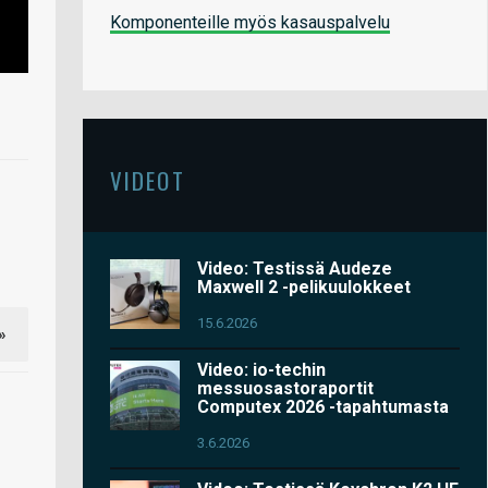
Komponenteille myös kasauspalvelu
VIDEOT
Video: Testissä Audeze
Maxwell 2 -pelikuulokkeet
15.6.2026
»
Video: io-techin
messuosastoraportit
Computex 2026 -tapahtumasta
3.6.2026