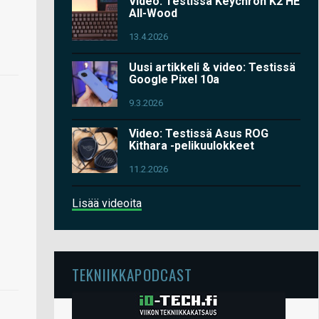
Video: Testissä Keychron K2 HE
All-Wood
13.4.2026
Uusi artikkeli & video: Testissä
Google Pixel 10a
9.3.2026
Video: Testissä Asus ROG
Kithara -pelikuulokkeet
11.2.2026
Lisää videoita
TEKNIIKKAPODCAST