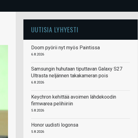
UUTISIA LYHYESTI
Doom pyörii nyt myös Paintissa
6.8.2026
Samsungin huhutaan tiputtavan Galaxy S27
Ultrasta neljännen takakameran pois
6.8.2026
Keychron kehittää avoimen lähdekoodin
firmwarea pelihiiriin
5.8.2026
Honor uudisti logonsa
5.8.2026