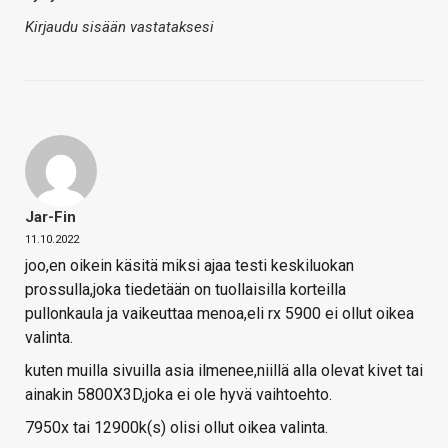
Kirjaudu sisään vastataksesi
Jar-Fin
11.10.2022
joo,en oikein käsitä miksi ajaa testi keskiluokan
prossulla,joka tiedetään on tuollaisilla korteilla
pullonkaula ja vaikeuttaa menoa,eli rx 5900 ei ollut oikea
valinta.
kuten muilla sivuilla asia ilmenee,niillä alla olevat kivet tai
ainakin 5800X3D,joka ei ole hyvä vaihtoehto.
7950x tai 12900k(s) olisi ollut oikea valinta.