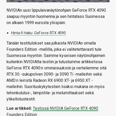
NVIDIAn uusi lippulaivanäytönohjain GeForce RTX 4090
saapuu myyntiin huomenna ja sen hintataso Suomessa
on alkaen 1999 eurosta ylöspäin.
Hinta.fi Haku: GeForce RTX 4090
Tänään testitulokset saa julkaista NVIDIAn omalla
Founders Edition -mallilla, joka ei valitetettavasti tule
Suomessa myyntiin. Saimme kyseisen näytönohjaimen
kuitenkin NVIDIAlta testiin ja tutustumme artikkelissa
GeForce RTX 4090:n ominaisuuksiin ja vertailemme sitä
RTX 30 -sukupolven 3090- ja 3090 Ti -malleihin sekä
AMD:n leiristä Radeon RX 6900 XT- ja 6950 XT -
malleihin. Suorituskykytestien lisäksi mukana on myös
tehonkulutus-, lämpötila- ja melumittaukset sekä
ylikellotustestit.
Lue artikkeli:
Testissä NVIDIA GeForce RTX 4090
Founders Edition