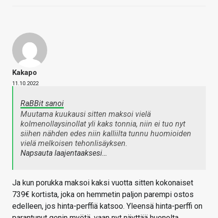
Kakapo
11.10.2022
RaBBit sanoi
Muutama kuukausi sitten maksoi vielä
kolmenollaysinollat yli kaks tonnia, niin ei tuo nyt
siihen nähden edes niin kalliilta tunnu huomioiden
vielä melkoisen tehonlisäyksen.
Napsauta laajentaaksesi…
Ja kun porukka maksoi kaksi vuotta sitten kokonaiset
739€ kortista, joka on hemmetin paljon parempi ostos
edelleen, jos hinta-perffiä katsoo. Yleensä hinta-perffi on
parantunut genin myötä, vaan nyt näyttää huonolta.