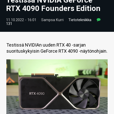
ARTIKKELIT
RTX 4090 Founders Edition
VIDEOT
11.10.2022 - 16:01
Sampsa Kurri
Tietotekniikka
131
TECHBBS
TIETOA
Testissä NVIDIAn uuden RTX 40 -sarjan
HINTA.FI
suorituskykyisin GeForce RTX 4090 -näytönohjain.
KAUPPA
VAIHDA TEEMA
HAKU