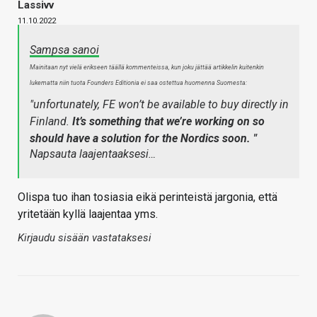
Lassivv
11.10.2022
Sampsa sanoi
Mainitaan nyt vielä erikseen täällä kommenteissa, kun joku jättää artikkelin kuitenkin
lukematta niin tuota Founders Editionia ei saa ostettua huomenna Suomesta:
"unfortunately, FE won’t be available to buy directly in
Finland.
It’s something that we’re working on so
should have a solution for the Nordics soon. "
Napsauta laajentaaksesi…
Olispa tuo ihan tosiasia eikä perinteistä jargonia, että
yritetään kyllä laajentaa yms.
Kirjaudu sisään vastataksesi