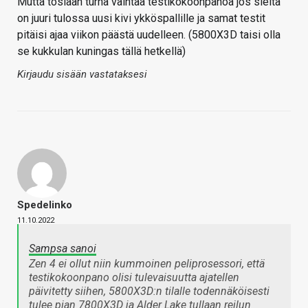
Mutta tosiaan turha vaihtaa testikokoonpanoa jos sieltä
on juuri tulossa uusi kivi ykköspallille ja samat testit
pitäisi ajaa viikon päästä uudelleen. (5800X3D taisi olla
se kukkulan kuningas tällä hetkellä)
Kirjaudu sisään vastataksesi
Spedelinko
11.10.2022
Sampsa sanoi
Zen 4 ei ollut niin kummoinen peliprosessori, että
testikokoonpano olisi tulevaisuutta ajatellen
päivitetty siihen, 5800X3D:n tilalle todennäköisesti
tulee pian 7800X3D ja Alder Lake tullaan reilun