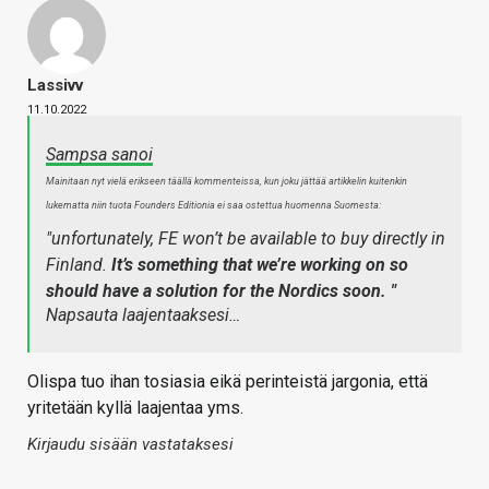
Lassivv
11.10.2022
Sampsa sanoi
Mainitaan nyt vielä erikseen täällä kommenteissa, kun joku jättää artikkelin kuitenkin
lukematta niin tuota Founders Editionia ei saa ostettua huomenna Suomesta:
"unfortunately, FE won’t be available to buy directly in
Finland.
It’s something that we’re working on so
should have a solution for the Nordics soon. "
Napsauta laajentaaksesi…
Olispa tuo ihan tosiasia eikä perinteistä jargonia, että
yritetään kyllä laajentaa yms.
Kirjaudu sisään vastataksesi