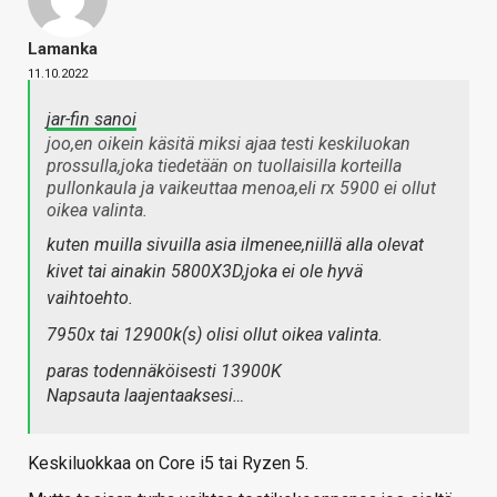
Lamanka
11.10.2022
jar-fin sanoi
joo,en oikein käsitä miksi ajaa testi keskiluokan
prossulla,joka tiedetään on tuollaisilla korteilla
pullonkaula ja vaikeuttaa menoa,eli rx 5900 ei ollut
oikea valinta.
kuten muilla sivuilla asia ilmenee,niillä alla olevat
kivet tai ainakin 5800X3D,joka ei ole hyvä
vaihtoehto.
7950x tai 12900k(s) olisi ollut oikea valinta.
paras todennäköisesti 13900K
Napsauta laajentaaksesi…
Keskiluokkaa on Core i5 tai Ryzen 5.