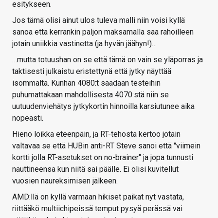
esitykseen.
Jos tämä olisi ainut ulos tuleva malli niin voisi kyllä
sanoa että kerrankin paljon maksamalla saa rahoilleen
jotain uniikkia vastinetta (ja hyvän jäähyn!)…
…mutta totuushan on se että tämä on vain se yläporras ja
taktisesti julkaistu eristettynä että jytky näyttää
isommalta. Kunhan 4080:t saadaan testeihin
puhumattakaan mahdollisesta 4070:stä niin se
uutuudenviehätys jytkykortin hinnoilla karsiutunee aika
nopeasti.
Hieno loikka eteenpäin, ja RT-tehosta kertoo jotain
valtavaa se että HUBin anti-RT Steve sanoi että "viimein
kortti jolla RT-asetukset on no-brainer" ja jopa tunnusti
nauttineensa kun niitä sai päälle. Ei olisi kuvitellut
vuosien naureksimisen jälkeen.
AMD:llä on kyllä varmaan hikiset paikat nyt vastata,
riittääkö multiichipeissä temput pysyä perässä vai