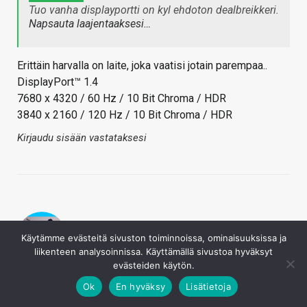
Tuo vanha displayportti on kyl ehdoton dealbreikkeri.
Napsauta laajentaaksesi…
Erittäin harvalla on laite, joka vaatisi jotain parempaa..
DisplayPort™ 1.4
7680 x 4320 / 60 Hz / 10 Bit Chroma / HDR
3840 x 2160 / 120 Hz / 10 Bit Chroma / HDR
Kirjaudu sisään vastataksesi
Käytämme evästeitä sivuston toiminnoissa, ominaisuuksissa ja
liikenteen analysoinnissa. Käyttämällä sivustoa hyväksyt
evästeiden käytön.
KVahlman
11.10.2022
Ok
En hyväksy
Lisätietoja
Missäs ne kommentit kiukaista tässä ketjussa on, ei ole