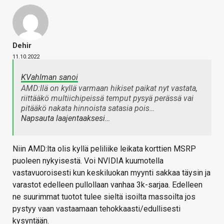
Dehir
11.10.2022
KVahlman sanoi
AMD:llä on kyllä varmaan hikiset paikat nyt vastata,
riittääkö multiichipeissä temput pysyä perässä vai
pitääkö nakata hinnoista satasia pois…
Napsauta laajentaaksesi…
Niin AMD:lta olis kyllä peliliike leikata korttien MSRP
puoleen nykyisestä. Voi NVIDIA kuumotella
vastavuoroisesti kun keskiluokan myynti sakkaa täysin ja
varastot edelleen pullollaan vanhaa 3k-sarjaa. Edelleen
ne suurimmat tuotot tulee sieltä isoilta massoilta jos
pystyy vaan vastaamaan tehokkaasti/edullisesti
kysyntään.