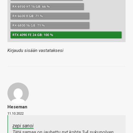
Kirjaudu sisään vastataksesi
Heseman
11.10.2022
zepi sanoi
Tätä samaa on jauhettu nyt kohta 3-4 sukupolven