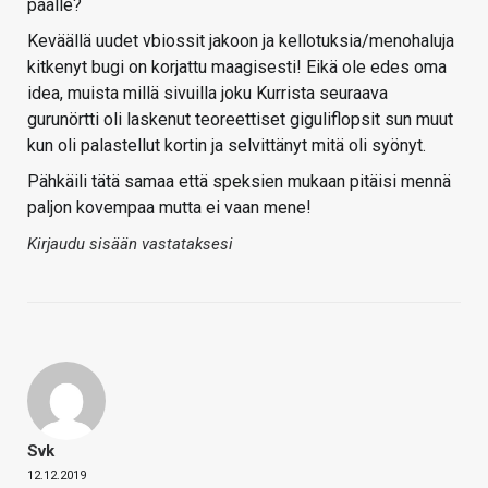
päälle?
Keväällä uudet vbiossit jakoon ja kellotuksia/menohaluja
kitkenyt bugi on korjattu maagisesti! Eikä ole edes oma
idea, muista millä sivuilla joku Kurrista seuraava
gurunörtti oli laskenut teoreettiset giguliflopsit sun muut
kun oli palastellut kortin ja selvittänyt mitä oli syönyt.
Pähkäili tätä samaa että speksien mukaan pitäisi mennä
paljon kovempaa mutta ei vaan mene!
Kirjaudu sisään vastataksesi
Svk
12.12.2019