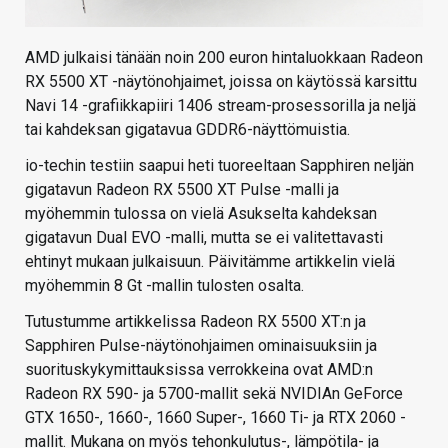
AMD julkaisi tänään noin 200 euron hintaluokkaan Radeon
RX 5500 XT -näytönohjaimet, joissa on käytössä karsittu
Navi 14 -grafiikkapiiri 1406 stream-prosessorilla ja neljä
tai kahdeksan gigatavua GDDR6-näyttömuistia.
io-techin testiin saapui heti tuoreeltaan Sapphiren neljän
gigatavun Radeon RX 5500 XT Pulse -malli ja
myöhemmin tulossa on vielä Asukselta kahdeksan
gigatavun Dual EVO -malli, mutta se ei valitettavasti
ehtinyt mukaan julkaisuun. Päivitämme artikkelin vielä
myöhemmin 8 Gt -mallin tulosten osalta.
Tutustumme artikkelissa Radeon RX 5500 XT:n ja
Sapphiren Pulse-näytönohjaimen ominaisuuksiin ja
suorituskykymittauksissa verrokkeina ovat AMD:n
Radeon RX 590- ja 5700-mallit sekä NVIDIAn GeForce
GTX 1650-, 1660-, 1660 Super-, 1660 Ti- ja RTX 2060 -
mallit. Mukana on myös tehonkulutus-, lämpötila- ja