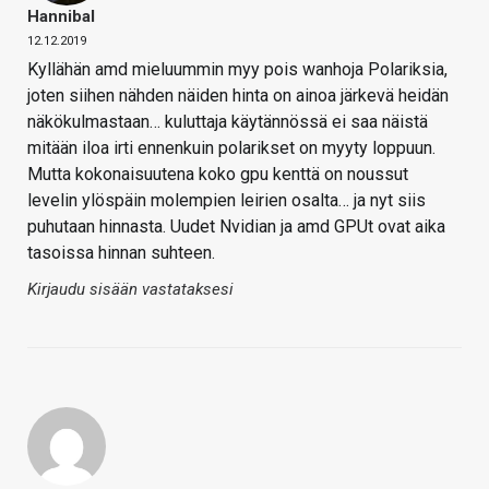
Hannibal
12.12.2019
Kyllähän amd mieluummin myy pois wanhoja Polariksia,
joten siihen nähden näiden hinta on ainoa järkevä heidän
näkökulmastaan… kuluttaja käytännössä ei saa näistä
mitään iloa irti ennenkuin polarikset on myyty loppuun.
Mutta kokonaisuutena koko gpu kenttä on noussut
levelin ylöspäin molempien leirien osalta… ja nyt siis
puhutaan hinnasta. Uudet Nvidian ja amd GPUt ovat aika
tasoissa hinnan suhteen.
Kirjaudu sisään vastataksesi