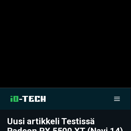
Uusi artikkeli Testissä
UUTISET
Radeon RX 5500 XT (Navi 14)