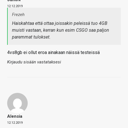
12.12.2019
Frezeh
Haiskahtaa että ottaa joissakin peleissä tuo 4GB
muisti vastaan, kerran kun esim CSGO saa paljon
paremmat tulokset.
4vs8gb ei ollut eroa ainakaan näissä testeissä
Kirjaudu sisään vastataksesi
Alensia
12.12.2019