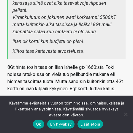
kanssa ja siinä ovat aika tasavahvoja riippuen
pelistä.
Virrankulutus on jokunen watti korkeampi 5500XT
mutta kuitenkin aika tasoissa ja lisäksi 8Gt malli
kannattaa ostaa kun hintaero ei ole suuri.
Ihan ok kortti kun budjetti on pieni.
Kiitos taas kattavasta arvostelusta.
8Gt hinta tosin taas on liian lähelle gtx1660:stä. Toki
noissa ratukoissa on vielä tuo pelibundle mukana eli
hieman tasoittaa tuota. Mutta sanoisin kuitenkin että 4Gt
kortti on ihan kilpailukykyinen, 8gt kortti turhan kallis.
Kirjaudu sisään vastataksesi
Käytämme evästeitä sivuston toiminnoissa, ominaisuuksissa ja
liikenteen analysoinnissa. Käyttämällä sivustoa hyväksyt
evästeiden käytön.
Ok
En hyväksy
Lisätietoja