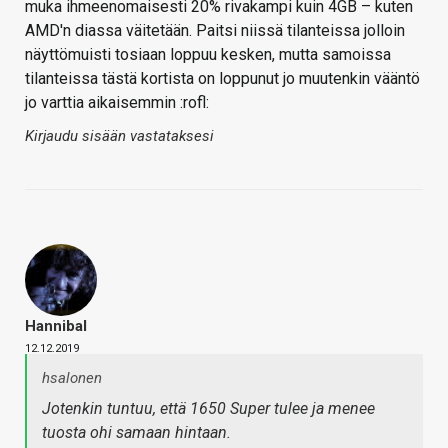
muka ihmeenomaisesti 20% rivakampi kuin 4GB – kuten
AMD'n diassa väitetään. Paitsi niissä tilanteissa jolloin
näyttömuisti tosiaan loppuu kesken, mutta samoissa
tilanteissa tästä kortista on loppunut jo muutenkin vääntö
jo varttia aikaisemmin :rofl:
Kirjaudu sisään vastataksesi
Hannibal
12.12.2019
hsalonen
Jotenkin tuntuu, että 1650 Super tulee ja menee
tuosta ohi samaan hintaan.