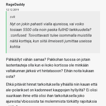
RageDaddy
12.12.2019
svk
Nyt on jokin pahasti vialla ajureissa, vai voiko
tosiaan 5500 olla noin paska fullHD tarkkuudella?
:confused: Toivottavasti tulee isommalla muistilla
näitä kortteja, kun siitä ilmeisesti jumittaa useissa
kohtia
Pähkäillyt vähän samaa? Pakkohan tuossa on jotain
lastentauteja olla kun ei koko kortissa ole minkään
valtakunnan järkeä vrt hintatasoon? Eihän noita kukaan
osta?
Ehkä pitävät hinnat tarkoituksella ylhäällä niin kauan että
ale-polarikset on kadonneet kauppojen hyllyiltä? Ei olisi
suurikaan ihme että olisi ihan tarkoituksella joko
ajureista/vbiossista tai molemmista törkätty rajoituksia