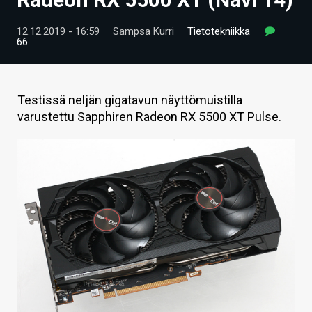
ARTIKKELIT
12.12.2019 - 16:59
Sampsa Kurri
Tietotekniikka
66
VIDEOT
TECHBBS
Testissä neljän gigatavun näyttömuistilla
TIETOA
varustettu Sapphiren Radeon RX 5500 XT Pulse.
HINTA.FI
KAUPPA
VAIHDA TEEMA
HAKU