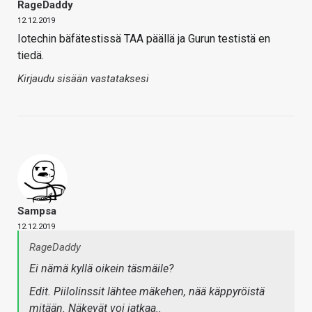
RageDaddy
12.12.2019
Iotechin bäfätestissä TAA päällä ja Gurun testistä en
tiedä.
Kirjaudu sisään vastataksesi
Sampsa
12.12.2019
RageDaddy
Ei nämä kyllä oikein täsmäile?
Edit. Piilolinssit lähtee mäkehen, nää käppyröistä
mitään. Näkevät voi jatkaa..