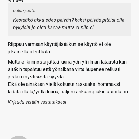
29.1.2020
eukaryootti
Kestääkö akku edes päivän? kaksi päivää pitäisi olla
nykyisin jo oletuksena mutta ei niin ei…
Riippuu varmaan käyttäjästä kun se käyttö ei ole
jokaisella identtistä.
Mutta ei kiinnosta jättää luuria yön yli ilman latausta kun
sitäkin tapahtuu että yönaikana virta hupenee reilusti
jostain mystisestä syystä.
Eikä ole ainakaan vielä koitunut raskaaksi hommaksi
ladata illalla/yöllä luuria, paljon raskaampiakin asioita on.
Kirjaudu sisään vastataksesi