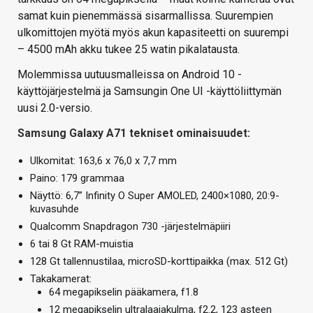
samat kuin pienemmässä sisarmallissa. Suurempien
ulkomittojen myötä myös akun kapasiteetti on suurempi
– 4500 mAh akku tukee 25 watin pikalatausta.
Molemmissa uutuusmalleissa on Android 10 -
käyttöjärjestelmä ja Samsungin One UI -käyttöliittymän
uusi 2.0-versio.
Samsung Galaxy A71 tekniset ominaisuudet:
Ulkomitat: 163,6 x 76,0 x 7,7 mm
Paino: 179 grammaa
Näyttö: 6,7” Infinity O Super AMOLED, 2400×1080, 20:9-
kuvasuhde
Qualcomm Snapdragon 730 -järjestelmäpiiri
6 tai 8 Gt RAM-muistia
128 Gt tallennustilaa, microSD-korttipaikka (max. 512 Gt)
Takakamerat:
64 megapikselin pääkamera, f1.8
12 megapikselin ultralaajakulma, f2.2, 123 asteen