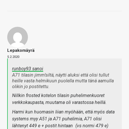
Lepakomäyrä
5.2.2020
runboy93 sanoi
A71 tilasin jimm’siltä, näytti aluksi että olisi tullut
heille vasta helmikuun puolella mutta tänä aamulla
olikin jo postitettu.
Nillkin frosted kotelon tilasin puhelimenkuoret
verkkokaupasta, muutama oli varastossa heillä.
Harmi kun huomasin liian myöhään, että myös data
systems myy A51 ja A71 puhelimia, A71 olisi
lähtenyt 449 e + postit hintaan
(vs normi 479 e)