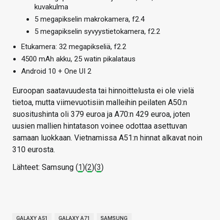
kuvakulma
5 megapikselin makrokamera, f2.4
5 megapikselin syvyystietokamera, f2.2
Etukamera: 32 megapikseliä, f2.2
4500 mAh akku, 25 watin pikalataus
Android 10 + One UI 2
Euroopan saatavuudesta tai hinnoittelusta ei ole vielä
tietoa, mutta viimevuotisiin malleihin peilaten A50:n
suositushinta oli 379 euroa ja A70:n 429 euroa, joten
uusien mallien hintatason voinee odottaa asettuvan
samaan luokkaan. Vietnamissa A51:n hinnat alkavat noin
310 eurosta.
Lähteet: Samsung (
1
)(
2
)(
3
)
GALAXY A51
GALAXY A71
SAMSUNG