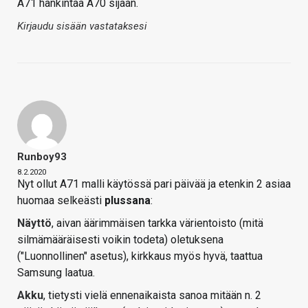
A71 hankintaa A70 sijaan.
Kirjaudu sisään vastataksesi
Runboy93
8.2.2020
Nyt ollut A71 malli käytössä pari päivää ja etenkin 2 asiaa
huomaa selkeästi
plussana
:
Näyttö
, aivan äärimmäisen tarkka värientoisto (mitä
silmämääräisesti voikin todeta) oletuksena
("Luonnollinen" asetus), kirkkaus myös hyvä, taattua
Samsung laatua.
Akku
, tietysti vielä ennenaikaista sanoa mitään n. 2