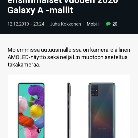
ARTIKKELIT
Galaxy A -mallit
VIDEOT
12.12.2019 - 23:24
Juha Kokkonen
Mobiili
20
TECHBBS
TIETOA
Molemmissa uutuusmalleissa on kamerareiällinen
AMOLED-näyttö sekä neljä L:n muotoon aseteltua
HINTA.FI
takakameraa.
KAUPPA
VAIHDA TEEMA
HAKU