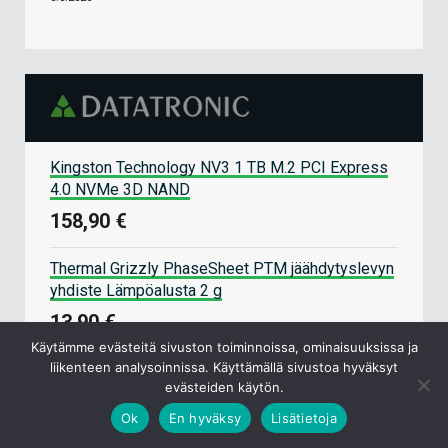
Kingston Technology NV3 1 TB M.2 PCI Express
4.0 NVMe 3D NAND
158,90 €
Thermal Grizzly PhaseSheet PTM jäähdytyslevyn
yhdiste Lämpöalusta 2 g
13,90 €
Käytämme evästeitä sivuston toiminnoissa, ominaisuuksissa ja
liikenteen analysoinnissa. Käyttämällä sivustoa hyväksyt
Corsair Vengeance CMK32GX5M2B6000C38
evästeiden käytön.
muistimoduuli 32 GB 2 x 16 GB DDR5 6000 MHz
Ok
En hyväksy
Lisätietoja
479,90 €