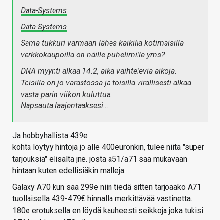
Data-Systems
Data-Systems
Sama tukkuri varmaan lähes kaikilla kotimaisilla
verkkokaupoilla on näille puhelimille yms?
DNA myynti alkaa 14.2, aika vaihtelevia aikoja.
Toisilla on jo varastossa ja toisilla virallisesti alkaa
vasta parin viikon kuluttua.
Napsauta laajentaaksesi…
Ja hobbyhallista 439e
kohta löytyy hintoja jo alle 400euronkin, tulee niitä "super
tarjouksia" elisalta jne. josta a51/a71 saa mukavaan
hintaan kuten edellisiäkin malleja.
Galaxy A70 kun saa 299e niin tiedä sitten tarjoaako A71
tuollaisella 439-479€ hinnalla merkittävää vastinetta.
180e erotuksella en löydä kauheesti seikkoja joka tukisi