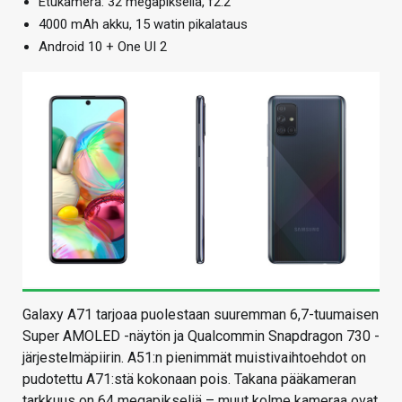
Etukamera: 32 megapikseliä, f2.2
4000 mAh akku, 15 watin pikalataus
Android 10 + One UI 2
Galaxy A71 tarjoaa puolestaan suuremman 6,7-tuumaisen
Super AMOLED -näytön ja Qualcommin Snapdragon 730 -
järjestelmäpiirin. A51:n pienimmät muistivaihtoehdot on
pudotettu A71:stä kokonaan pois. Takana pääkameran
tarkkuus on 64 megapikseliä – muut kolme kameraa ovat