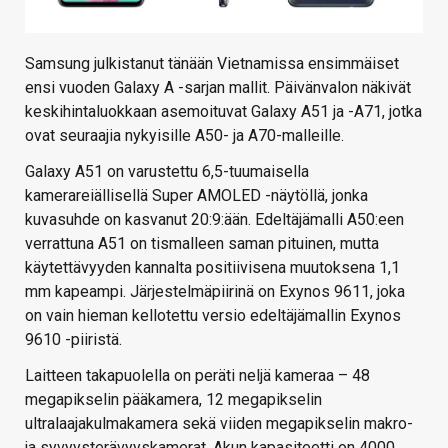
Samsung julkistanut tänään Vietnamissa ensimmäiset
ensi vuoden Galaxy A -sarjan mallit. Päivänvalon näkivät
keskihintaluokkaan asemoituvat Galaxy A51 ja -A71, jotka
ovat seuraajia nykyisille A50- ja A70-malleille.
Galaxy A51 on varustettu 6,5-tuumaisella
kamerareiällisellä Super AMOLED -näytöllä, jonka
kuvasuhde on kasvanut 20:9:ään. Edeltäjämalli A50:een
verrattuna A51 on tismalleen saman pituinen, mutta
käytettävyyden kannalta positiivisena muutoksena 1,1
mm kapeampi. Järjestelmäpiirinä on Exynos 9611, joka
on vain hieman kellotettu versio edeltäjämallin Exynos
9610 -piiristä.
Laitteen takapuolella on peräti neljä kameraa – 48
megapikselin pääkamera, 12 megapikselin
ultralaajakulmakamera sekä viiden megapikselin makro-
ja syvyysterävyyskamerat. Akun kapasiteetti on 4000