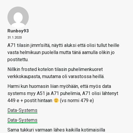
Runboy93
31.1.2020
A71 tilasin jimm'siltä, näytti aluksi että olisi tullut heille
vasta helmikuun puolella mutta tänä aamulla olikin jo
postitettu.
Nillkin frosted kotelon tilasin puhelimenkuoret
verkkokaupasta, muutama oli varastossa heillä.
Harmi kun huomasin liian myöhään, että myös data
systems myy A51 ja A71 puhelimia, A71 olisi lähtenyt
449 e + postit hintaan
(vs normi 479 e)
Data-Systems
Data-Systems
Sama tukkuri varmaan lähes kaikilla kotimaisilla