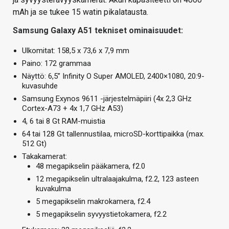
mAh ja se tukee 15 watin pikalatausta.
Samsung Galaxy A51 tekniset ominaisuudet:
Ulkomitat: 158,5 x 73,6 x 7,9 mm
Paino: 172 grammaa
Näyttö: 6,5” Infinity O Super AMOLED, 2400×1080, 20:9-
kuvasuhde
Samsung Exynos 9611 -järjestelmäpiiri (4x 2,3 GHz
Cortex-A73 + 4x 1,7 GHz A53)
4, 6 tai 8 Gt RAM-muistia
64 tai 128 Gt tallennustilaa, microSD-korttipaikka (max.
512 Gt)
Takakamerat:
48 megapikselin pääkamera, f2.0
12 megapikselin ultralaajakulma, f2.2, 123 asteen
kuvakulma
5 megapikselin makrokamera, f2.4
5 megapikselin syvyystietokamera, f2.2