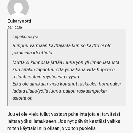
Eukaryootti
29.1.2020
Lepakomäyrä
Riippuu varmaan käyttäjästä kun se käyttö ei ole
jokaisella identtistä.
Mutta ei kiinnosta jättää luuria yön yli ilman latausta
kun sitäkin tapahtuu että yönaikana virta hupenee
reilusti jostain mystisestä syystä.
Eikä ole ainakaan vielä koitunut raskaaksi hommaksi
ladata illalla/yöllä luuria, paljon raskaampiakin
asioita on.
Juu ei ole vielä tullut vastaan puhelinta jota ei tarvitsisi
laittaa yöksi lataukseen. Jos nyt päivän kestäisi vaikka
miten käyttäisi niin ollaan jo voiton puolella.