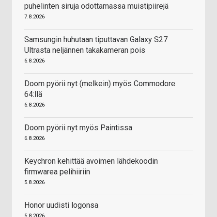
puhelinten siruja odottamassa muistipiirejä
7.8.2026
Samsungin huhutaan tiputtavan Galaxy S27
Ultrasta neljännen takakameran pois
6.8.2026
Doom pyörii nyt (melkein) myös Commodore
64:llä
6.8.2026
Doom pyörii nyt myös Paintissa
6.8.2026
Keychron kehittää avoimen lähdekoodin
firmwarea pelihiiriin
5.8.2026
Honor uudisti logonsa
5.8.2026