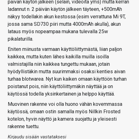
päivän käytön jälkeen (selain, videoita yms) mutta kerran
ladannut n. 2 päivän käytön jälkeen täyteen, +500mAh
näkyy todellakin akun kestossa (esim verrattuna Mi 9T,
jossa sama SD730 piiri mutta 4000mAh akulla), akun
lataus myös nopeampaa mukana tulevalla 25w
pikalaturilla.
Eniten miinusta varmaan käyttöliittymästä, liian paljon
kaikkea, mutta kuten lähes kaikilla muilla isoilla
valmistajilla niin kaikkea tungettu mukaan, jotain
hyödyllistäkin mutta suurimmaksi osaksi kenties aivan
turhaa blotwarea. Nyt kun kaiken omaan käyttöön turhan
poistanut pois, niin käyttöliittymäkin näyttää ja on
käytössä todella yksinkertainen ja helppo käyttää.
Muovinen rakenne voi olla huono vähän kovemmassa
käytössä, omaan ostin samalla myös Nillkin Frosted
kotelon, hyvin näyttö ja kamera suojattu ja yleisesti
rakenne tuettu.
Kirjaudu sisään vastataksesi