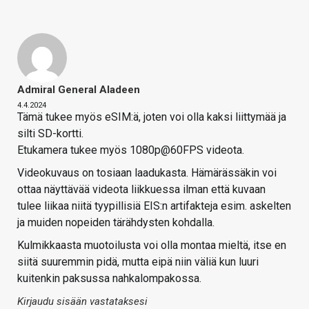
Admiral General Aladeen
4.4.2024
Tämä tukee myös eSIM:ä, joten voi olla kaksi liittymää ja
silti SD-kortti.
Etukamera tukee myös 1080p@60FPS videota.
Videokuvaus on tosiaan laadukasta. Hämärässäkin voi
ottaa näyttävää videota liikkuessa ilman että kuvaan
tulee liikaa niitä tyypillisiä EIS:n artifakteja esim. askelten
ja muiden nopeiden tärähdysten kohdalla.
Kulmikkaasta muotoilusta voi olla montaa mieltä, itse en
siitä suuremmin pidä, mutta eipä niin väliä kun luuri
kuitenkin paksussa nahkalompakossa.
Kirjaudu sisään vastataksesi