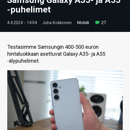
ARTIKKELIT
-puhelimet
VIDEOT
4.4.2024 - 14:04
Juha Kokkonen
Mobiili
27
TECHBBS
TIETOA
Testasimme Samsungin 400-500 euron
hintaluokkaan asettuvat Galaxy A35- ja A55
HINTA.FI
-älypuhelimet.
KAUPPA
VAIHDA TEEMA
HAKU