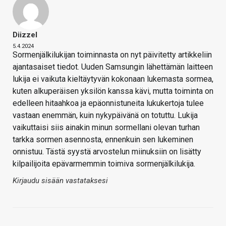
Diizzel
5.4.2024
Sormenjälkilukijan toiminnasta on nyt päivitetty artikkeliin
ajantasaiset tiedot. Uuden Samsungin lähettämän laitteen
lukija ei vaikuta kieltäytyvän kokonaan lukemasta sormea,
kuten alkuperäisen yksilön kanssa kävi, mutta toiminta on
edelleen hitaahkoa ja epäonnistuneita lukukertoja tulee
vastaan enemmän, kuin nykypäivänä on totuttu. Lukija
vaikuttaisi siis ainakin minun sormellani olevan turhan
tarkka sormen asennosta, ennenkuin sen lukeminen
onnistuu. Tästä syystä arvostelun miinuksiin on lisätty
kilpailijoita epävarmemmin toimiva sormenjälkilukija.
Kirjaudu sisään vastataksesi