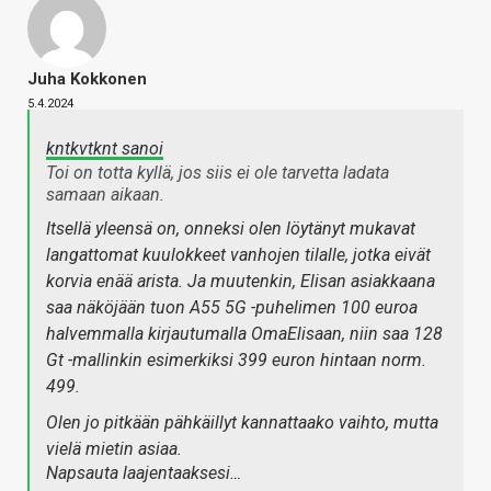
Juha Kokkonen
5.4.2024
kntkvtknt sanoi
Toi on totta kyllä, jos siis ei ole tarvetta ladata
samaan aikaan.
Itsellä yleensä on, onneksi olen löytänyt mukavat
langattomat kuulokkeet vanhojen tilalle, jotka eivät
korvia enää arista. Ja muutenkin, Elisan asiakkaana
saa näköjään tuon A55 5G -puhelimen 100 euroa
halvemmalla kirjautumalla OmaElisaan, niin saa 128
Gt -mallinkin esimerkiksi 399 euron hintaan norm.
499.
Olen jo pitkään pähkäillyt kannattaako vaihto, mutta
vielä mietin asiaa.
Napsauta laajentaaksesi…