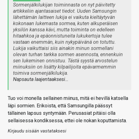
Sormenjälkilukijan toiminnasta on nyt päivitetty
artikkeliin ajantasaiset tiedot. Uuden Samsungin
lähettämän laitteen lukija ei vaikuta kieltäytyvän
kokonaan lukemasta sormea, kuten alkuperäisen
yksilön kanssa kävi, mutta toiminta on edelleen
hitaahkoa ja epäonnistuneita lukukertoja tulee
vastaan enemmän, kuin nykypäivänä on totuttu.
Lukija vaikuttaisi siis ainakin minun sormellani
olevan turhan tarkka sormen asennosta, ennenkuin
sen lukeminen onnistuu. Tästä syystä arvostelun
miinuksiin on lisätty kilpailijoita epävarmemmin
toimiva sormenjälkilukija.
Napsauta laajentaaksesi…
Tuo voi monella sellainen miinus, mitä ei hevillä katsella
läpi sormien. Erikoista, että Samsungilla päässyt
tällainen lapsus syntymään. Perusasiat pitäisi olla
sellaisessa kondiksessa, ettei ole nokan koputtamista.
Kirjaudu sisään vastataksesi