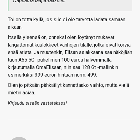
Napsauta laajentaaksesi…
Toi on totta kyllä, jos siis ei ole tarvetta ladata samaan
aikaan.
Itsellä yleensä on, onneksi olen löytänyt mukavat
langattomat kuulokkeet vanhojen tilalle, jotka eivät korvia
enää arista. Ja muutenkin, Elisan asiakkaana saa näköjään
tuon A55 5G -puhelimen 100 euroa halvemmalla
kirjautumalla OmaElisaan, niin saa 128 Gt -mallinkin
esimerkiksi 399 euron hintaan norm. 499.
Olen jo pitkään pähkäillyt kannattaako vaihto, mutta vielä
mietin asiaa.
Kirjaudu sisään vastataksesi