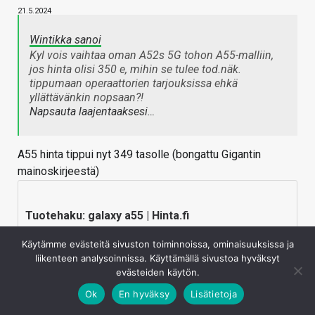
21.5.2024
Wintikka sanoi
Kyl vois vaihtaa oman A52s 5G tohon A55-malliin,
jos hinta olisi 350 e, mihin se tulee tod.näk.
tippumaan operaattorien tarjouksissa ehkä
yllättävänkin nopsaan?!
Napsauta laajentaaksesi…
A55 hinta tippui nyt 349 tasolle (bongattu Gigantin
mainoskirjeestä)
Tuotehaku: galaxy a55 | Hinta.fi
Hakusanalla galaxy a55 löytyi 170 tuotetta. Vertaile
Käytämme evästeitä sivuston toiminnoissa, ominaisuuksissa ja
kauppoja ja katso mistä löytyy halvin hinta.
liikenteen analysoinnissa. Käyttämällä sivustoa hyväksyt
evästeiden käytön.
hinta.fi
Ok
En hyväksy
Lisätietoja
Kirjaudu sisään vastataksesi