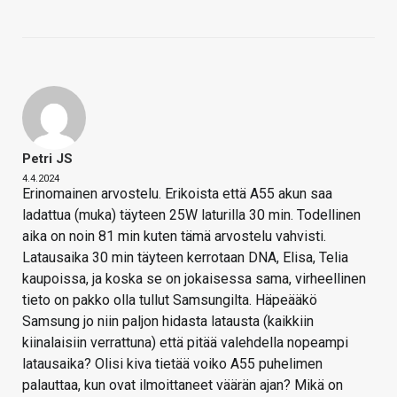
Petri JS
4.4.2024
Erinomainen arvostelu. Erikoista että A55 akun saa
ladattua (muka) täyteen 25W laturilla 30 min. Todellinen
aika on noin 81 min kuten tämä arvostelu vahvisti.
Latausaika 30 min täyteen kerrotaan DNA, Elisa, Telia
kaupoissa, ja koska se on jokaisessa sama, virheellinen
tieto on pakko olla tullut Samsungilta. Häpeääkö
Samsung jo niin paljon hidasta latausta (kaikkiin
kiinalaisiin verrattuna) että pitää valehdella nopeampi
latausaika? Olisi kiva tietää voiko A55 puhelimen
palauttaa, kun ovat ilmoittaneet väärän ajan? Mikä on