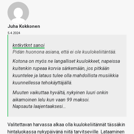
Juha Kokkonen
5.4.2024
kntkvtknt sanoi
Pidän huonona asiana, että ei ole kuulokeliitäntää.
Kotona on myös ne langalliset kuulokkeet, napeissa
kuitenkin rupeaa korvia särkemään, jos pitkään
kuuntelee ja lataus tulee olla mahdollista musiikkia
kuunnellessa tehokäyttäjällä.
Muuten vaikuttaa hyvältä, nykyinen luuri onkin
aikamoinen lelu kun vaan 99 maksoi.
Napsauta laajentaaksesi…
Valitettavan harvassa alkaa olla kuulokeliitännät tässäkin
hintaluokassa nykypäivänä niitä tarvitseville. Lataaminen