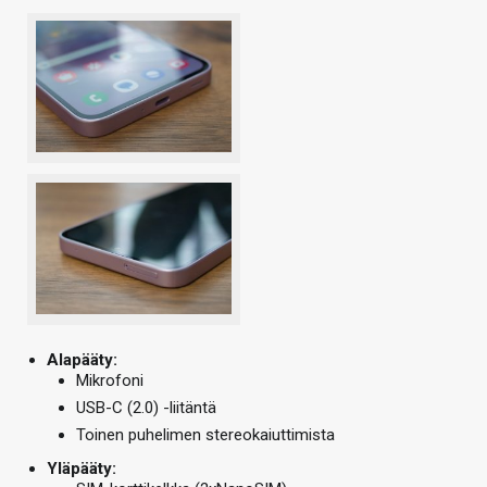
Alapääty:
Mikrofoni
USB-C (2.0) -liitäntä
Toinen puhelimen stereokaiuttimista
Yläpääty: