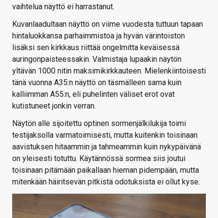
vaihtelua näyttö ei harrastanut.
Kuvanlaadultaan näyttö on viime vuodesta tuttuun tapaan
hintaluokkansa parhaimmistoa ja hyvän värintoiston
lisäksi sen kirkkaus riittää ongelmitta keväisessä
auringonpaisteessakin. Valmistaja lupaakin näytön
yltävän 1000 nitin maksimikirkkauteen. Mielenkiintoisesti
tänä vuonna A35:n näyttö on täsmälleen sama kuin
kalliimman A55:n, eli puhelinten väliset erot ovat
kutistuneet jonkin verran.
Näytön alle sijoitettu optinen sormenjälkilukija toimi
testijaksolla varmatoimisesti, mutta kuitenkin toisinaan
aavistuksen hitaammin ja tahmeammin kuin nykypäivänä
on yleisesti totuttu. Käytännössä sormea siis joutui
toisinaan pitämään paikallaan hieman pidempään, mutta
mitenkään häiritsevän pitkistä odotuksista ei ollut kyse.