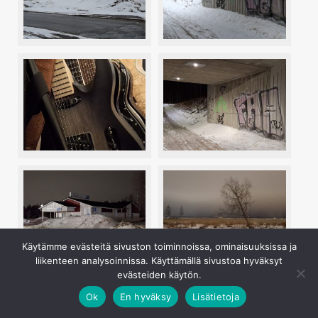
Käytämme evästeitä sivuston toiminnoissa, ominaisuuksissa ja
liikenteen analysoinnissa. Käyttämällä sivustoa hyväksyt
evästeiden käytön.
A35:n kamerasovellus tarjoaa myös 2x-tilan, vaikka
Ok
En hyväksy
Lisätietoja
puhelimessa ei ole erillistä telekameraa. Tila vaikuttaisi