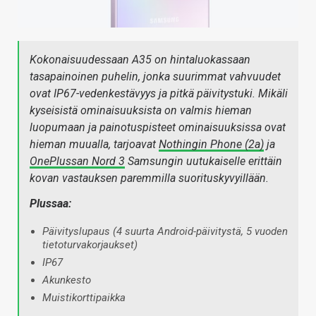
Kokonaisuudessaan A35 on hintaluokassaan
tasapainoinen puhelin, jonka suurimmat vahvuudet
ovat IP67-vedenkestävyys ja pitkä päivitystuki. Mikäli
kyseisistä ominaisuuksista on valmis hieman
luopumaan ja painotuspisteet ominaisuuksissa ovat
hieman muualla, tarjoavat
Nothingin Phone (2a)
ja
OnePlussan Nord 3
Samsungin uutukaiselle erittäin
kovan vastauksen paremmilla suorituskyvyillään.
Plussaa:
Päivityslupaus (4 suurta Android-päivitystä, 5 vuoden
tietoturvakorjaukset)
IP67
Akunkesto
Muistikorttipaikka