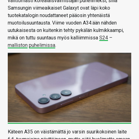
välittömästi korealaisvalmistajan puhelimeksi, sillä
Samsungin viimeaikaiset Galaxyt ovat läpi koko
tuotekatalogin noudattaneet pääosin yhtenäistä
muotoilusuuntausta. Viime vuoden A34:ään nähden
uutukaisesta on kuitenkin tehty pykälän kulmikkaampi,
mikä on tuttu suuntaus myös kalliimmissa
S24
–
malliston
puhelimissa
.
Käteen A35 on väistämättä jo varsin suurikokoinen laite