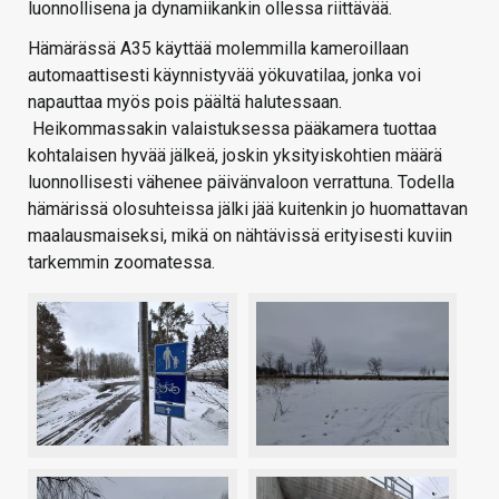
luonnollisena ja dynamiikankin ollessa riittävää.
Hämärässä A35 käyttää molemmilla kameroillaan
automaattisesti käynnistyvää yökuvatilaa, jonka voi
napauttaa myös pois päältä halutessaan.
Heikommassakin valaistuksessa pääkamera tuottaa
kohtalaisen hyvää jälkeä, joskin yksityiskohtien määrä
luonnollisesti vähenee päivänvaloon verrattuna. Todella
hämärissä olosuhteissa jälki jää kuitenkin jo huomattavan
maalausmaiseksi, mikä on nähtävissä erityisesti kuviin
tarkemmin zoomatessa.