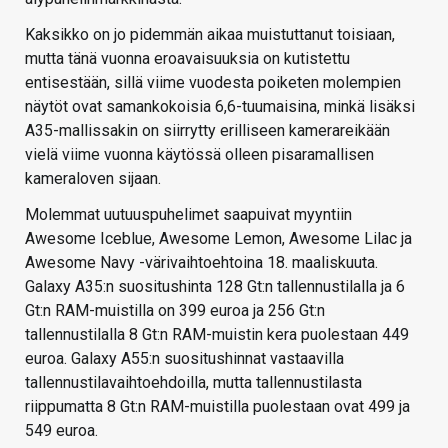
Kaksikko on jo pidemmän aikaa muistuttanut toisiaan,
mutta tänä vuonna eroavaisuuksia on kutistettu
entisestään, sillä viime vuodesta poiketen molempien
näytöt ovat samankokoisia 6,6-tuumaisina, minkä lisäksi
A35-mallissakin on siirrytty erilliseen kamerareikään
vielä viime vuonna käytössä olleen pisaramallisen
kameraloven sijaan.
Molemmat uutuuspuhelimet saapuivat myyntiin
Awesome Iceblue, Awesome Lemon, Awesome Lilac ja
Awesome Navy -värivaihtoehtoina 18. maaliskuuta.
Galaxy A35:n suositushinta 128 Gt:n tallennustilalla ja 6
Gt:n RAM-muistilla on 399 euroa ja 256 Gt:n
tallennustilalla 8 Gt:n RAM-muistin kera puolestaan 449
euroa. Galaxy A55:n suositushinnat vastaavilla
tallennustilavaihtoehdoilla, mutta tallennustilasta
riippumatta 8 Gt:n RAM-muistilla puolestaan ovat 499 ja
549 euroa.