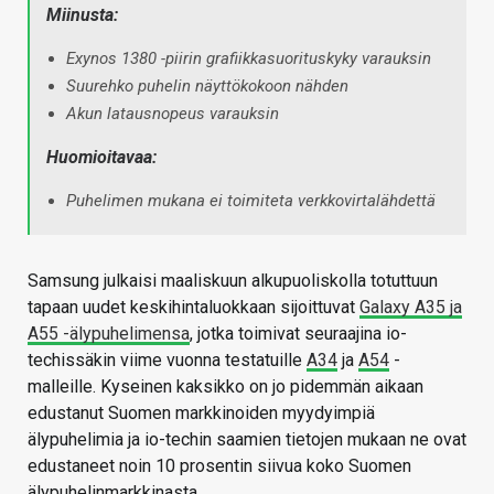
Miinusta:
Exynos 1380 -piirin grafiikkasuorituskyky varauksin
Suurehko puhelin näyttökokoon nähden
Akun latausnopeus varauksin
Huomioitavaa:
Puhelimen mukana ei toimiteta verkkovirtalähdettä
Samsung julkaisi maaliskuun alkupuoliskolla totuttuun
tapaan uudet keskihintaluokkaan sijoittuvat
Galaxy A35 ja
A55 -älypuhelimensa
, jotka toimivat seuraajina io-
techissäkin viime vuonna testatuille
A34
ja
A54
-
malleille. Kyseinen kaksikko on jo pidemmän aikaan
edustanut Suomen markkinoiden myydyimpiä
älypuhelimia ja io-techin saamien tietojen mukaan ne ovat
edustaneet noin 10 prosentin siivua koko Suomen
älypuhelinmarkkinasta.