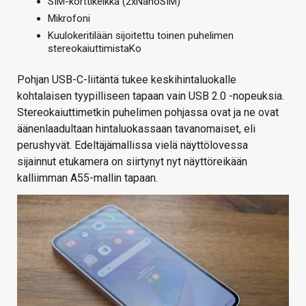
SIM-korttikelkka (2xNanoSIM)
Mikrofoni
Kuulokeritilään sijoitettu toinen puhelimen
stereokaiuttimistaKo
Pohjan USB-C-liitäntä tukee keskihintaluokalle
kohtalaisen tyypilliseen tapaan vain USB 2.0 -nopeuksia.
Stereokaiuttimetkin puhelimen pohjassa ovat ja ne ovat
äänenlaadultaan hintaluokassaan tavanomaiset, eli
perushyvät. Edeltäjämallissa vielä näyttölovessa
sijainnut etukamera on siirtynyt nyt näyttöreikään
kalliimman A55-mallin tapaan.