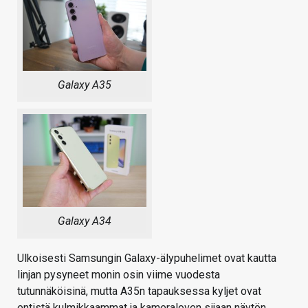
Galaxy A35
Galaxy A34
Ulkoisesti Samsungin Galaxy-älypuhelimet ovat kautta
linjan pysyneet monin osin viime vuodesta
tutunnäköisinä, mutta A35n tapauksessa kyljet ovat
entistä kulmikkaammat ja kameraloven sijaan näytön