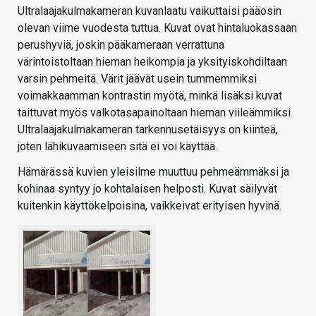
Ultralaajakulmakameran kuvanlaatu vaikuttaisi pääosin
olevan viime vuodesta tuttua. Kuvat ovat hintaluokassaan
perushyviä, joskin pääkameraan verrattuna
värintoistoltaan hieman heikompia ja yksityiskohdiltaan
varsin pehmeitä. Värit jäävät usein tummemmiksi
voimakkaamman kontrastin myötä, minkä lisäksi kuvat
taittuvat myös valkotasapainoltaan hieman viileämmiksi.
Ultralaajakulmakameran tarkennusetäisyys on kiinteä,
joten lähikuvaamiseen sitä ei voi käyttää.
Hämärässä kuvien yleisilme muuttuu pehmeämmäksi ja
kohinaa syntyy jo kohtalaisen helposti. Kuvat säilyvät
kuitenkin käyttökelpoisina, vaikkeivat erityisen hyvinä.