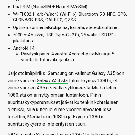
Dual SIM (NanoSIM + NanoSIM/eSIM)
Wi-Fi 802.11a/b/n/ac/6 (Wi-Fi 6), Bluetooth 5.3, NFC, GPS,
GLONASS, BDS, GALILEO, QZSS
Optinen sormenjälkilukija näytön alla, stereokaiuttimet
5000 mAh akku, USB Type-C (2.0), 25 watin USB PD -
pikalataus
Android 14
Päivityslupaus: 4 vuotta Android-päivityksiä ja 5
vuotta tietoturvakorjauksia
Järjestelmäpiiriksi Samsung on valinnut Galaxy A35:een
viime vuoden
Galaxy A54:stä
tutun Exynos 1380:n, eli
viime vuoden A35:n sisällä sykkineestä MediaTekin
1080:stä on siirrytty omaan tuotantoon. Piirin
suorituskykyparannukset jäävät kuitenkin kohtalaisen
pieniksi, sillä kuten jo viime vuoden arvosteluissa
todettiin, MediaTekin 1080:n ja Exynos 1380:n
suorituskykyero ei ole erityisen suuri.
RAM-muistia Samsung tarjoaa 128 Gt:n tallennustilan