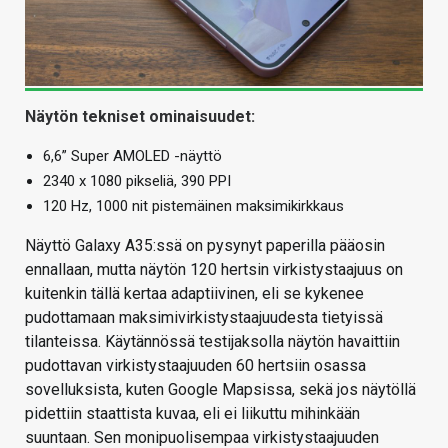
Näytön tekniset ominaisuudet:
6,6” Super AMOLED -näyttö
2340 x 1080 pikseliä, 390 PPI
120 Hz, 1000 nit pistemäinen maksimikirkkaus
Näyttö Galaxy A35:ssä on pysynyt paperilla pääosin
ennallaan, mutta näytön 120 hertsin virkistystaajuus on
kuitenkin tällä kertaa adaptiivinen, eli se kykenee
pudottamaan maksimivirkistystaajuudesta tietyissä
tilanteissa. Käytännössä testijaksolla näytön havaittiin
pudottavan virkistystaajuuden 60 hertsiin osassa
sovelluksista, kuten Google Mapsissa, sekä jos näytöllä
pidettiin staattista kuvaa, eli ei liikuttu mihinkään
suuntaan. Sen monipuolisempaa virkistystaajuuden