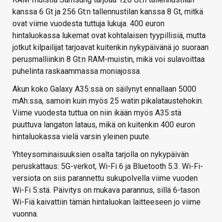
kanssa 6 Gt ja 256 Gt:n tallennustilan kanssa 8 Gt, mitkä
ovat viime vuodesta tuttuja lukuja. 400 euron
hintaluokassa lukemat ovat kohtalaisen tyypillisiä, mutta
jotkut kilpailijat tarjoavat kuitenkin nykypäivänä jo suoraan
perusmalliinkin 8 Gt:n RAM-muistin, mikä voi sulavoittaa
puhelinta raskaammassa moniajossa.
Akun koko Galaxy A35:ssä on säilynyt ennallaan 5000
mAh:ssa, samoin kuin myös 25 watin pikalataustehokin.
Viime vuodesta tuttua on niin ikään myös A35:stä
puuttuva langaton lataus, mikä on kuitenkin 400 euron
hintaluokassa vielä varsin yleinen puute.
Yhteysominaisuuksien osalta tarjolla on nykypäivän
peruskattaus: 5G-verkot, Wi-Fi 6 ja Bluetooth 5.3. Wi-Fi-
versiota on siis parannettu sukupolvella viime vuoden
Wi-Fi 5:stä. Päivitys on mukava parannus, sillä 6-tason
Wi-Fiä kaivattiin tämän hintaluokan laitteeseen jo viime
vuonna.