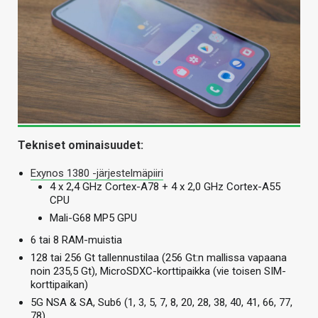
Tekniset ominaisuudet:
Exynos 1380 -järjestelmäpiiri
4 x 2,4 GHz Cortex-A78 + 4 x 2,0 GHz Cortex-A55
CPU
Mali-G68 MP5 GPU
6 tai 8 RAM-muistia
128 tai 256 Gt tallennustilaa (256 Gt:n mallissa vapaana
noin 235,5 Gt), MicroSDXC-korttipaikka (vie toisen SIM-
korttipaikan)
5G NSA & SA, Sub6 (1, 3, 5, 7, 8, 20, 28, 38, 40, 41, 66, 77,
78)