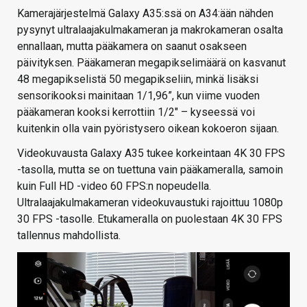
Kamerajärjestelmä Galaxy A35:ssä on A34:ään nähden
pysynyt ultralaajakulmakameran ja makrokameran osalta
ennallaan, mutta pääkamera on saanut osakseen
päivityksen. Pääkameran megapikselimäärä on kasvanut
48 megapikselistä 50 megapikseliin, minkä lisäksi
sensorikooksi mainitaan 1/1,96”, kun viime vuoden
pääkameran kooksi kerrottiin 1/2″ – kyseessä voi
kuitenkin olla vain pyöristysero oikean kokoeron sijaan.
Videokuvausta Galaxy A35 tukee korkeintaan 4K 30 FPS
-tasolla, mutta se on tuettuna vain pääkameralla, samoin
kuin Full HD -video 60 FPS:n nopeudella.
Ultralaajakulmakameran videokuvaustuki rajoittuu 1080p
30 FPS -tasolle. Etukameralla on puolestaan 4K 30 FPS
tallennus mahdollista.