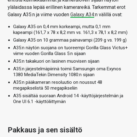
ylälaidassa lepää erillinen kamerareikä. Tarkemmat erot
Galaxy A35:n ja viime vuoden
Galaxy A34
:n välillä ovat:
Galaxy A35 on 0,4 mm korkeampi, mutta 0,1 mm
kapeampi (161,7 x 78 x 8,2 mm vs. 161,3 x 78,1 x 8,2 mm)
Galaxy A35 on 10 grammaa painavampi (209 g vs. 199 g)
A35:n näytön suojana on tuoreempi Gorilla Glass Victus+
viime vuoden Gorilla Glass 5:n sijaan
A35:n takakuori on lasinen muovisen sijaan
A35:n järjestelmäpiirinä toimii Samsungin oma Exynos
1380 MediaTekin Dimensity 1080:n sijaan
A35:n pääkameran resoluutio on noussut 48
megapikselistä 50 megapikseliin
A35 sisältää suoraan Android 14 -käyttöjärjestelmän ja
One UI 6.1 -käyttöliittymän
Pakkaus ja sen sisältö