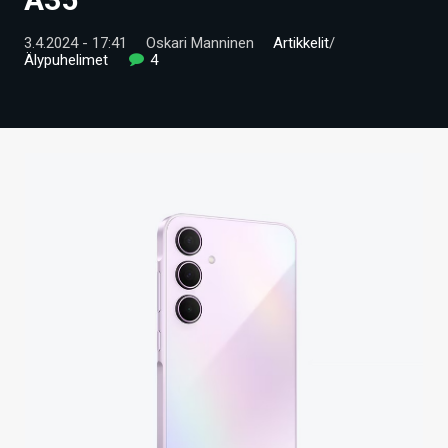
ARTIKKELIT
3.4.2024 - 17:41
Oskari Manninen
Artikkelit
/
Älypuhelimet
4
VIDEOT
TECHBBS
TIETOA
HINTA.FI
KAUPPA
VAIHDA TEEMA
HAKU