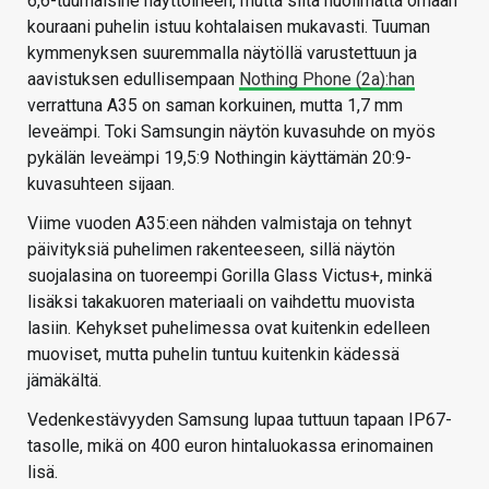
6,6-tuumaisine näyttöineen, mutta siitä huolimatta omaan
kouraani puhelin istuu kohtalaisen mukavasti. Tuuman
kymmenyksen suuremmalla näytöllä varustettuun ja
aavistuksen edullisempaan
Nothing Phone (2a):han
verrattuna A35 on saman korkuinen, mutta 1,7 mm
leveämpi. Toki Samsungin näytön kuvasuhde on myös
pykälän leveämpi 19,5:9 Nothingin käyttämän 20:9-
kuvasuhteen sijaan.
Viime vuoden A35:een nähden valmistaja on tehnyt
päivityksiä puhelimen rakenteeseen, sillä näytön
suojalasina on tuoreempi Gorilla Glass Victus+, minkä
lisäksi takakuoren materiaali on vaihdettu muovista
lasiin. Kehykset puhelimessa ovat kuitenkin edelleen
muoviset, mutta puhelin tuntuu kuitenkin kädessä
jämäkältä.
Vedenkestävyyden Samsung lupaa tuttuun tapaan IP67-
tasolle, mikä on 400 euron hintaluokassa erinomainen
lisä.