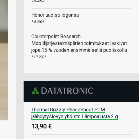
5.8.2026
Honor uudisti logonsa
5.8.2026
Counterpoint Research:
Mobiilijärjestelmäpiirien toimitukset laskivat
jopa 15 % vuoden ensimmäisellä puoliskolla
31.7.2026
Thermal Grizzly PhaseSheet PTM
jäähdytyslevyn yhdiste Lämpöalusta 2 g
13,90 €