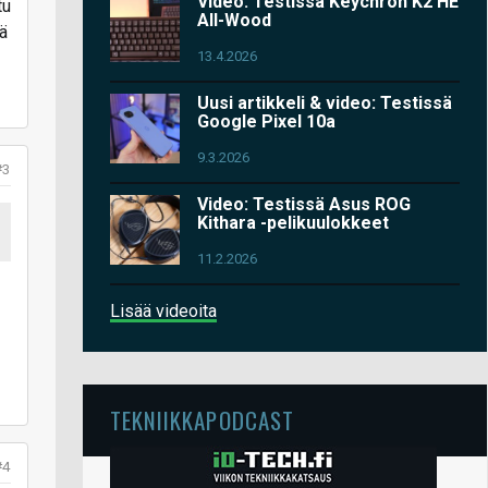
Video: Testissä Keychron K2 HE
tu
All-Wood
tä
13.4.2026
Uusi artikkeli & video: Testissä
Google Pixel 10a
9.3.2026
#3
Video: Testissä Asus ROG
Kithara -pelikuulokkeet
11.2.2026
Lisää videoita
TEKNIIKKAPODCAST
#4