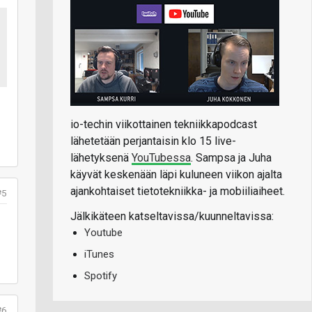
io-techin viikottainen tekniikkapodcast
lähetetään perjantaisin klo 15 live-
lähetyksenä
YouTubessa
. Sampsa ja Juha
käyvät keskenään läpi kuluneen viikon ajalta
ajankohtaiset tietotekniikka- ja mobiiliaiheet.
#5
Jälkikäteen katseltavissa/kuunneltavissa:
Youtube
iTunes
Spotify
#6