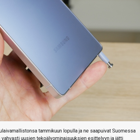
ulaivamallistonsa tammikuun lopulla ja ne saapuivat Suomessa
 vahvasti uusien tekoälyominaisuuksien esittelyyn ja jätti