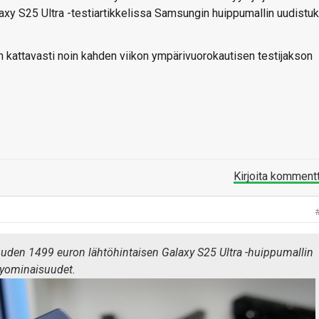
xy S25 Ultra -testiartikkelissa Samsungin huippumallin uudistuk
 kattavasti noin kahden viikon ympärivuorokautisen testijakson
Kirjoita komment
en 1499 euron lähtöhintaisen Galaxy S25 Ultra -huippumallin
lyominaisuudet.