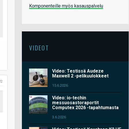
Komponenteille myös kasauspalvelu
VIDEOT
Video: Testissä Audeze
Maxwell 2 -pelikuulokkeet
#2
15.6.2026
Video: io-techin
messuosastoraportit
Computex 2026 -tapahtumasta
3.6.2026