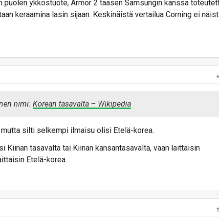
en puolen ykköstuote, Armor 2 taasen Samsungin kanssa toteutet
an sukupolven Galaxy S25 -lippulaivamallistonsa tammikuun
aan keraamina lasin sijaan. Keskinäistä vertailua Corning ei näis
Suomessa kauppoihin viime viikolla. Julkaisussa Samsung
tekoälyominaisuuksien esittelyyn ja jätti rautauudistuksen
o-techin Galaxy S25 Ultra -testiartikkelissa Samsungin
n sekä uusien tekoälyominaisuuksien toimintaan.
alaxy S25 Ultra -huippumalliin kattavasti noin kahden viikon
jakson pohjalta.
msung Galaxy S25 Ultra
inen nimi:
Korean tasavalta – Wikipedia
 mutta silti selkempi ilmaisu olisi Etelä-korea.
i Kiinan tasavalta tai Kiinan kansantasavalta, vaan laittaisin
aittaisin Etelä-korea.