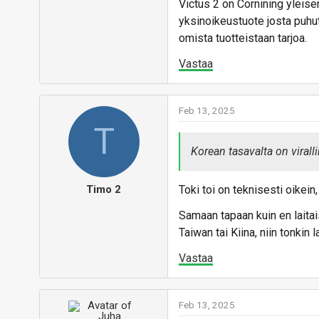
Victus 2 on Cornining yleis
Samsung julkisti uusimm
yksinoikeustuote josta puhut
lopulla ja ne saapuivat 
omista tuotteistaan tarjoa.
keskittyi vahvasti uusien 
vähemmälle. Tutustumme i
Vastaa
huippumallin uudistuksii
Artikkelissa perehdymme G
Feb 13, 2025
ympärivuorokautisen testi
T
Lue artikkeli:
Testissä Sa
Korean tasavalta on virall
Timo 2
Toki toi on teknisesti oikein,
Samaan tapaan kuin en laitais
Taiwan tai Kiina, niin tonkin l
Vastaa
Feb 13, 2025