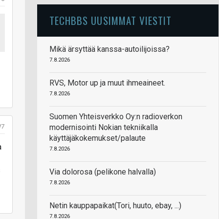
TECHBBS UUSIMMAT VIESTIT
Mikä ärsyttää kanssa-autoilijoissa?
7.8.2026
RVS, Motor up ja muut ihmeaineet.
7.8.2026
Suomen Yhteisverkko Oy:n radioverkon
#7
modernisointi Nokian tekniikalla
käyttäjäkokemukset/palaute
a
7.8.2026
s
Via dolorosa (pelikone halvalla)
7.8.2026
Netin kauppapaikat(Tori, huuto, ebay, ...)
7.8.2026