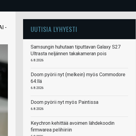
I -
UUTISIA LYHYESTI
Samsungin huhutaan tiputtavan Galaxy S27
Ultrasta neljännen takakameran pois
6.8.2026
Doom pyörii nyt (melkein) myös Commodore
64:llä
6.8.2026
Doom pyörii nyt myös Paintissa
6.8.2026
Keychron kehittää avoimen lähdekoodin
firmwarea pelihiiriin