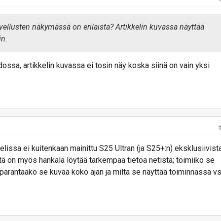
ellusten näkymässä on erilaista? Artikkelin kuvassa näyttää
in.
ssa, artikkelin kuvassa ei tosin näy koska siinä on vain yksi
kelissa ei kuitenkaan mainittu S25 Ultran (ja S25+:n) eksklusiivist
ä on myös hankala löytää tarkempaa tietoa netistä; toimiiko se
parantaako se kuvaa koko ajan ja miltä se näyttää toiminnassa v