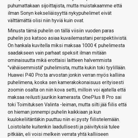
puhumattakaan sijoittajista, mutta muistakaamme että
ilman Sonyn kekseliäisyyttä nykypuhelimet eivät
välttämättä olisi niin hyviä kuin ovat.
Minusta tämä puhelin on tällä viisiin vuoden paras
puhelin jos katsoo asiaa kuvailemastani perspektiivistä.
On hankala kuvitella miksi maksaa 1000 € puhelimesta
saadakseen vain parhaat speksit ilman mitään
ominaisuutta mikä erottaisi laitteen halvemmista
"vähäisemmistä" puhelimista, mutta kukin toki tyylillään.
Huawei P40 Pro:ta arvostan jonkin verran myös kalliina
puhelimena, koska sen kamerakokonaisuus erityisesti
zoomin osalta on niin kova setti, milloin voi ajatella että
maksaa reilusti juurikin kamerasta. OnePlus 8 Pro sai
toki Toimituksen Valinta -leiman, mutta silti jää fiilis että
on hieman jonnempi puhelin kaikkiaan ja kun
kuulokeliitäntäkin puuttuu niin ei pysty fiilistelemään.
Loistolaite kuitenkin laadullisesti ja päivityksiä tulee
pitkään, eli voisi melkein verrata yhtä kalliiseen