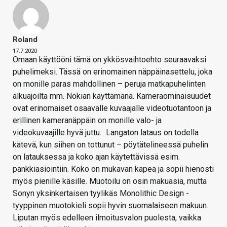
Roland
17.7.2020
Omaan käyttööni tämä on ykkösvaihtoehto seuraavaksi
puhelimeksi. Tässä on erinomainen näppäinasettelu, joka
on monille paras mahdollinen – peruja matkapuhelinten
alkuajoilta mm. Nokian käyttämänä. Kameraominaisuudet
ovat erinomaiset osaavalle kuvaajalle videotuotantoon ja
erillinen kameranäppäin on monille valo- ja
videokuvaajille hyvä juttu.
Langaton lataus on todella
kätevä, kun siihen on tottunut – pöytätelineessä puhelin
on latauksessa ja koko ajan käytettävissä esim.
pankkiasiointiin. Koko on mukavan kapea ja sopii hienosti
myös pienille käsille. Muotoilu on osin makuasia, mutta
Sonyn yksinkertaisen tyylikäs Monolithic Design -
tyyppinen muotokieli sopii hyvin suomalaiseen makuun.
Liputan myös edelleen ilmoitusvalon puolesta, vaikka