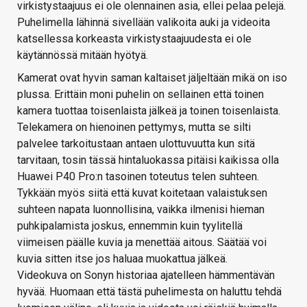
virkistystaajuus ei ole olennainen asia, ellei pelaa pelejä.
Puhelimella lähinnä sivellään valikoita auki ja videoita
katsellessa korkeasta virkistystaajuudesta ei ole
käytännössä mitään hyötyä.
Kamerat ovat hyvin saman kaltaiset jäljeltään mikä on iso
plussa. Erittäin moni puhelin on sellainen että toinen
kamera tuottaa toisenlaista jälkeä ja toinen toisenlaista.
Telekamera on hienoinen pettymys, mutta se silti
palvelee tarkoitustaan antaen ulottuvuutta kun sitä
tarvitaan, tosin tässä hintaluokassa pitäisi kaikissa olla
Huawei P40 Pro:n tasoinen toteutus telen suhteen.
Tykkään myös siitä että kuvat koitetaan valaistuksen
suhteen napata luonnollisina, vaikka ilmenisi hieman
puhkipalamista joskus, ennemmin kuin tyylitellä
viimeisen päälle kuvia ja menettää aitous. Säätää voi
kuvia sitten itse jos haluaa muokattua jälkeä.
Videokuva on Sonyn historiaa ajatelleen hämmentävän
hyvää. Huomaan että tästä puhelimesta on haluttu tehdä