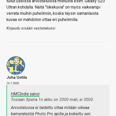
tullut useissa arvosteluissa miinusta esim. Galaxy S20
Ultran kohdalla. Näitä "liikekuvia" on myös vaikeampi
verrata muihin puhelimiin, koska täysin samanlaista
kuvaa on mahdoton ottaa eri puhelimilla.
Kirjaudu sisään vastataksesi
Juha Uotila
16.7.2020
HMCIndie sanoi
Tosiaan Xperia 1n akku on 3300 mah, ei 3000.
Arvostelussa ei taidettu ottaa mitään oikeaa
kameratestiä Photo Pro apilla ja kokeiltu sen