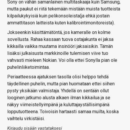
Sony on vähän samanlainen multitaskaaja kuin Samsung,
mutta paukut ei riitä tekemään mistään muista tuotteista
kilpailukykyisiä kuin pelikonsoleista(ja ehkä jostain
ammattitason laitteista kuten kalibrointimonitoreista).
Jokseenkin käsittämätöntä, jos kameralle on kolme
sovellusta. Rahaa kassaan tuova ostajakunta ei jaksa
kikkailla vaikka muutama insinööri jaksaisikin. Tämän
lisäksi julkaisusta markkinoille tulemisen viive tuo
vahvasti mieleen Nokian. Voi olla ettei Sonylla pian ole
puhelinliiketoimintaa.
Periaatteessa ajatuksen tasolla olisi helppo tehdä
täydellinen puhelin, mutta pian huomataan ettei siihen
pysty yksikään valmistaja. Yhdellä on sentään ollut
looginen jatkumo alusta alkaen ilman kikkailua ja se
näkyy viimeistellyimpänä ja kuluttajayställisimpänä
lopputuotteena. Toivoisin hartaasti samaa muilta, koska
vaihtelu virkistäisi.
Kirjaudu sisään vastataksesi