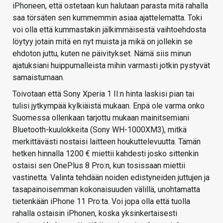
iPhoneen, että ostetaan kun halutaan parasta mitä rahalla
saa törsäten sen kummemmin asiaa ajattelematta. Toki
voi olla että kummastakin jälkimmäisestä vaihtoehdosta
löytyy jotain mitä en nyt muista ja mikä on jollekin se
ehdoton juttu, kuten ne päivitykset. Nämä siis minun
ajatuksiani huippumalleista mihin varmasti jotkin pystyvät
samaistumaan.
Toivotaan että Sony Xperia 1 II:n hinta laskisi pian tai
tulisi jytkympää kylkiäistä mukaan. Enpä ole varma onko
Suomessa ollenkaan tarjottu mukaan mainitsemiani
Bluetooth-kuulokkeita (Sony WH-1000XM3), mitkä
merkittävästi nostaisi laitteen houkuttelevuutta. Tämän
hetken hinnalla 1200 € miettii kahdesti josko sittenkin
ostaisi sen OnePlus 8 Pro:n, kun tosissaan miettii
vastinetta. Valinta tehdään noiden edistyneiden juttujen ja
tasapainoisemman kokonaisuuden välillä, unohtamatta
tietenkään iPhone 11 Pro:ta. Voi jopa olla että tuolla
rahalla ostaisin iPhonen, koska yksinkertaisesti