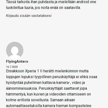
Tässä tarkoita ihan puhdasta ja mielellään android one
luokiteltua luuria, jos noita enää on saatavilla.
Kirjaudu sisään vastataksesi
FlyingAntero
16.7.2020
Ennakkoon Xperia 1 II herätti mielenkiinnon mutta
loppujen lopuksi tyypillinen peruskäyttäjä ei ehkä osaa
hyödyntää puhelimen kattavia kamera-, video ja
ääniominaisuuksia. Peruskäyttäjät saattavat jopa
hämmentyä, kun kuvien ja videoiden ottamiseen on
kolme erillistä sovellusta. Samaan aikaan
automaattiasetuksilla kamera hieman kompastelee