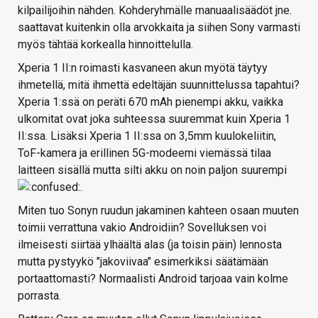
kilpailijoihin nähden. Kohderyhmälle manuaalisäädöt jne.
saattavat kuitenkin olla arvokkaita ja siihen Sony varmasti
myös tähtää korkealla hinnoittelulla.
Xperia 1 II:n roimasti kasvaneen akun myötä täytyy
ihmetellä, mitä ihmettä edeltäjän suunnittelussa tapahtui?
Xperia 1:ssä on peräti 670 mAh pienempi akku, vaikka
ulkomitat ovat joka suhteessa suuremmat kuin Xperia 1
II:ssa. Lisäksi Xperia 1 II:ssa on 3,5mm kuulokeliitin,
ToF-kamera ja erillinen 5G-modeemi viemässä tilaa
laitteen sisällä mutta silti akku on noin paljon suurempi
.
Miten tuo Sonyn ruudun jakaminen kahteen osaan muuten
toimii verrattuna vakio Androidiin? Sovelluksen voi
ilmeisesti siirtää ylhäältä alas (ja toisin päin) lennosta
mutta pystyykö "jakoviivaa" esimerkiksi säätämään
portaattomasti? Normaalisti Android tarjoaa vain kolme
porrasta.