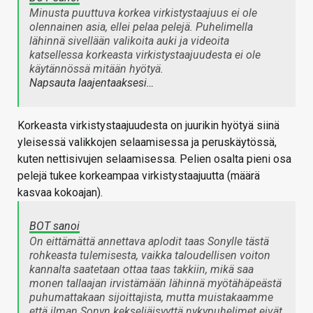
Minusta puuttuva korkea virkistystaajuus ei ole
olennainen asia, ellei pelaa pelejä. Puhelimella
lähinnä sivellään valikoita auki ja videoita
katsellessa korkeasta virkistystaajuudesta ei ole
käytännössä mitään hyötyä.
Napsauta laajentaaksesi…
Korkeasta virkistystaajuudesta on juurikin hyötyä siinä
yleisessä valikkojen selaamisessa ja peruskäytössä,
kuten nettisivujen selaamisessa. Pelien osalta pieni osa
pelejä tukee korkeampaa virkistystaajuutta (määrä
kasvaa kokoajan).
BOT sanoi
On eittämättä annettava aplodit taas Sonylle tästä
rohkeasta tulemisesta, vaikka taloudellisen voiton
kannalta saatetaan ottaa taas takkiin, mikä saa
monen tallaajan irvistämään lähinnä myötähäpeästä
puhumattakaan sijoittajista, mutta muistakaamme
että ilman Sonyn kekseliäisyyttä nykypuhelimet eivät