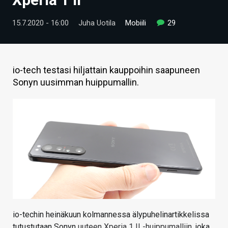
ARTIKKELIT
15.7.2020 - 16:00
Juha Uotila
Mobiili
29
VIDEOT
TECHBBS
io-tech testasi hiljattain kauppoihin saapuneen
TIETOA
Sonyn uusimman huippumallin.
HINTA.FI
KAUPPA
VAIHDA TEEMA
HAKU
io-techin heinäkuun kolmannessa älypuhelinartikkelissa
tutustutaan Sonyn
uuteen Xperia 1 II -huippumalliin
, joka