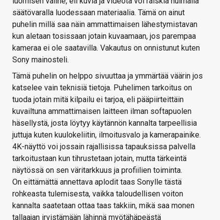
luomisen väline, eli kuvia ja videota voi räiskiä huimalla
säätövaralla luodessaan materiaalia. Tämä on ainut
puhelin millä saa näin ammattimaisen lähestymistavan
kun aletaan tosissaan jotain kuvaamaan, jos parempaa
kameraa ei ole saatavilla. Vakautus on onnistunut kuten
Sony mainosteli.
Tämä puhelin on helppo sivuuttaa ja ymmärtää väärin jos
katselee vain teknisiä tietoja. Puhelimen tarkoitus on
tuoda jotain mitä kilpailu ei tarjoa, eli pääpiirteittäin
kuvailtuna ammattimaisen laitteen ilman softapuolen
häsellystä, josta löytyy käytännön kannalta tarpeellisia
juttuja kuten kuulokeliitin, ilmoitusvalo ja kamerapainike.
4K-näyttö voi jossain rajallisissa tapauksissa palvella
tarkoitustaan kun tihrustetaan jotain, mutta tärkeintä
näytössä on sen väritarkkuus ja profiilien toiminta.
On eittämättä annettava aplodit taas Sonylle tästä
rohkeasta tulemisesta, vaikka taloudellisen voiton
kannalta saatetaan ottaa taas takkiin, mikä saa monen
tallaajan irvistämään lähinnä myötähäpeästä