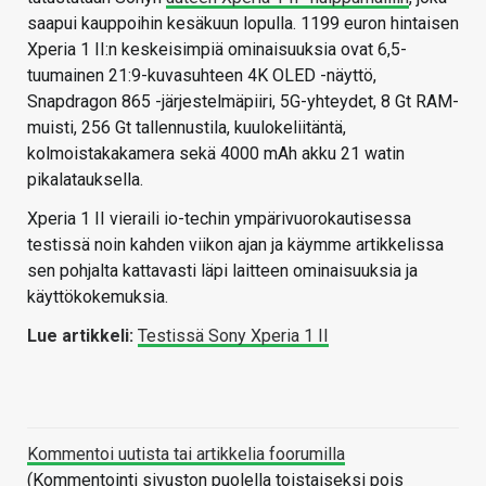
saapui kauppoihin kesäkuun lopulla. 1199 euron hintaisen
Xperia 1 II:n keskeisimpiä ominaisuuksia ovat 6,5-
tuumainen 21:9-kuvasuhteen 4K OLED -näyttö,
Snapdragon 865 -järjestelmäpiiri, 5G-yhteydet, 8 Gt RAM-
muisti, 256 Gt tallennustila, kuulokeliitäntä,
kolmoistakakamera sekä 4000 mAh akku 21 watin
pikalatauksella.
Xperia 1 II vieraili io-techin ympärivuorokautisessa
testissä noin kahden viikon ajan ja käymme artikkelissa
sen pohjalta kattavasti läpi laitteen ominaisuuksia ja
käyttökokemuksia.
Lue artikkeli:
Testissä Sony Xperia 1 II
Kommentoi uutista tai artikkelia foorumilla
(Kommentointi sivuston puolella toistaiseksi pois