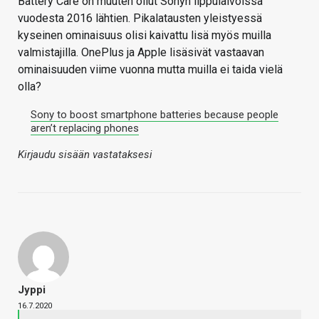
Battery Care on muuten ollut Sonyn lippulaivoissa
vuodesta 2016 lähtien. Pikalatausten yleistyessä
kyseinen ominaisuus olisi kaivattu lisä myös muilla
valmistajilla. OnePlus ja Apple lisäsivät vastaavan
ominaisuuden viime vuonna mutta muilla ei taida vielä
olla?
Sony to boost smartphone batteries because people
aren’t replacing phones
Kirjaudu sisään vastataksesi
Jyppi
16.7.2020