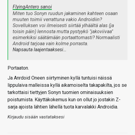
FlyingAntero sanoi
Miten tuo Sonyn ruudun jakaminen kahteen osaan
muuten toimii verrattuna vakio Androidiin?
Sovelluksen voi ilmeisesti siirtää ylhäältä alas (ja
toisin päin) lennosta mutta pystyykö "jakoviivaa"
esimerkiksi säätämään portaattomasti? Normaalisti
Android tarjoaa vain kolme porrasta.
Napsauta laajentaaksesi…
Portaaton.
Ja Anrdoid Oneen siirtyminen kyllä tuntuisi näissä
lippulaiva malleissa kyllä aikamoiselta takapakilta, jos se
tarkottaisi tiettyjen Sonyn tuomien ominaisuuksien
poistumista. Käyttäkokemus kun on ollut jo jostakin Z-
sarja ajoista lähtien lähellä tuota karvalakki Androidia.
Kirjaudu sisään vastataksesi