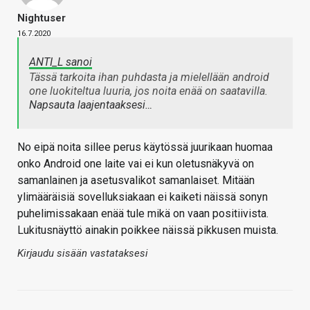
Nightuser
16.7.2020
ANTI_L sanoi
Tässä tarkoita ihan puhdasta ja mielellään android
one luokiteltua luuria, jos noita enää on saatavilla.
Napsauta laajentaaksesi…
No eipä noita sillee perus käytössä juurikaan huomaa
onko Android one laite vai ei kun oletusnäkyvä on
samanlainen ja asetusvalikot samanlaiset. Mitään
ylimääräisiä sovelluksiakaan ei kaiketi näissä sonyn
puhelimissakaan enää tule mikä on vaan positiivista.
Lukitusnäyttö ainakin poikkee näissä pikkusen muista.
Kirjaudu sisään vastataksesi