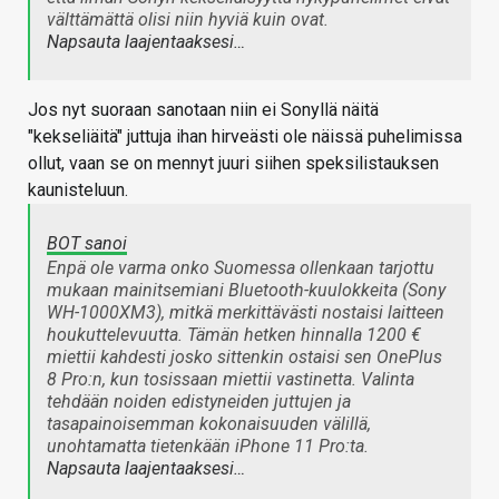
välttämättä olisi niin hyviä kuin ovat.
Napsauta laajentaaksesi…
Jos nyt suoraan sanotaan niin ei Sonyllä näitä
"kekseliäitä" juttuja ihan hirveästi ole näissä puhelimissa
ollut, vaan se on mennyt juuri siihen speksilistauksen
kaunisteluun.
BOT sanoi
Enpä ole varma onko Suomessa ollenkaan tarjottu
mukaan mainitsemiani Bluetooth-kuulokkeita (Sony
WH-1000XM3), mitkä merkittävästi nostaisi laitteen
houkuttelevuutta. Tämän hetken hinnalla 1200 €
miettii kahdesti josko sittenkin ostaisi sen OnePlus
8 Pro:n, kun tosissaan miettii vastinetta. Valinta
tehdään noiden edistyneiden juttujen ja
tasapainoisemman kokonaisuuden välillä,
unohtamatta tietenkään iPhone 11 Pro:ta.
Napsauta laajentaaksesi…