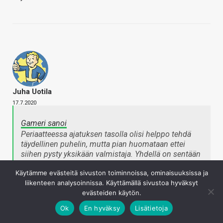
Juha Uotila
17.7.2020
Gameri sanoi
Periaatteessa ajatuksen tasolla olisi helppo tehdä
täydellinen puhelin, mutta pian huomataan ettei
siihen pysty yksikään valmistaja. Yhdellä on sentään
ollut looginen jatkumo alusta alkaen ilman kikkailua
Käytämme evästeitä sivuston toiminnoissa, ominaisuuksissa ja
ja se näkyy viimeistellyimpänä ja
liikenteen analysoinnissa. Käyttämällä sivustoa hyväksyt
kuluttajayställisimpänä lopputuotteena. Toivoisin
evästeiden käytön.
hartaasti samaa muilta, koska vaihtelu virkistäisi.
Napsauta laajentaaksesi…
Ok
En hyväksy
Lisätietoja