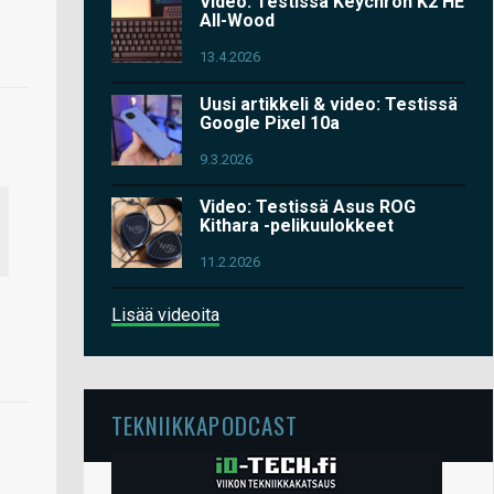
Video: Testissä Keychron K2 HE
All-Wood
13.4.2026
Uusi artikkeli & video: Testissä
Google Pixel 10a
9.3.2026
Video: Testissä Asus ROG
Kithara -pelikuulokkeet
11.2.2026
Lisää videoita
TEKNIIKKAPODCAST