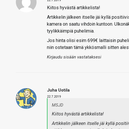
22.7.2019
Kiitos hyvästä artikkelista!
Artikkelin jälkeen itselle jäi kyllä posit
kamera on saatu vihdoin kuntoon. Ulkonä
tyylikkäimpiä puhelimia.
Jos hinta olisi esim 699€ laittaisin puhe
niin ostetaan tämä ykkösmalli sitten ale
Kirjaudu sisään vastataksesi
Juha Uotila
22.7.2019
MSJD
Kiitos hyvästä artikkelista!
Artikkelin jälkeen itselle jäi kyllä po