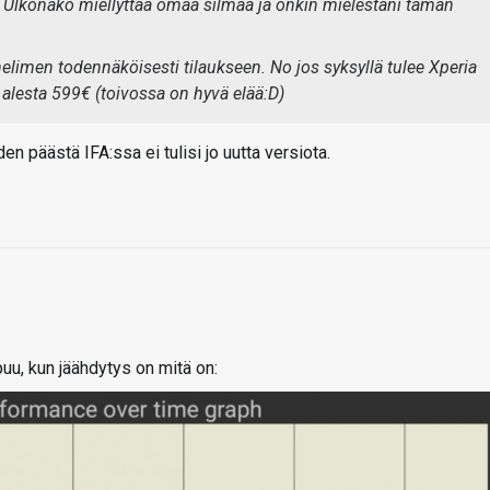
 Ulkonäkö miellyttää omaa silmää ja onkin mielestäni tämän
helimen todennäköisesti tilaukseen. No jos syksyllä tulee Xperia
 alesta 599€ (toivossa on hyvä elää:D)
en päästä IFA:ssa ei tulisi jo uutta versiota.
uu, kun jäähdytys on mitä on: