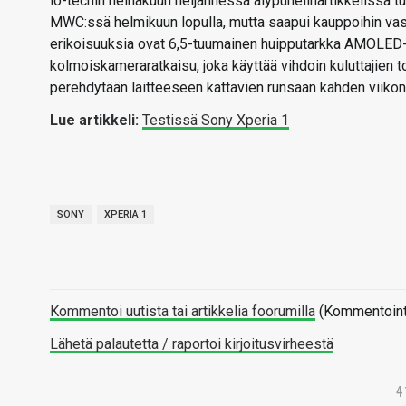
io-techin heinäkuun neljännessä älypuhelinartikkelissa tut
MWC:ssä helmikuun lopulla, mutta saapui kauppoihin vast
erikoisuuksia ovat 6,5-tuumainen huipputarkka AMOLED
kolmoiskameraratkaisu, joka käyttää vihdoin kuluttajien 
perehdytään laitteeseen kattavien runsaan kahden viiko
Lue artikkeli:
Testissä Sony Xperia 1
SONY
XPERIA 1
Kommentoi uutista tai artikkelia foorumilla
(Kommentointi 
Lähetä palautetta / raportoi kirjoitusvirheestä
4