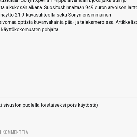
ustutaan Sonyn Xperia 1 -lippulaivamalliin, joka julkaistiin jo
a alkukesän aikana. Suositushinnaltaan 949 euron arvoisen laitt
-näyttö 21:9-kuvasuhteella sekä Sonyn ensimmäinen
toivomaa optista kuvanvakainta pää- ja telekameroissa. Artikkelis
n käyttökokemusten pohjalta.
sivuston puolella toistaiseksi pois käytöstä)
1 KOMMENTTIA