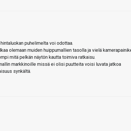
 hintaluokan puhelimelta voi odottaa.
lkaa olemaan muiden huippumallien tasolla ja vielä kamerapainik
pi mitä pelkän näytön kautta toimiva ratkaisu.
llin markkinoille missä ei olisi puutteita voisi luvata jatkoa
aisuus synkältä.