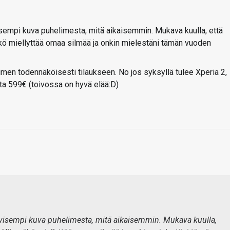
iivisempi kuva puhelimesta, mitä aikaisemmin. Mukava kuulla, että
kö miellyttää omaa silmää ja onkin mielestäni tämän vuoden
limen todennäköisesti tilaukseen. No jos syksyllä tulee Xperia 2,
sta 599€ (toivossa on hyvä elää:D)
sitiivisempi kuva puhelimesta, mitä aikaisemmin. Mukava kuulla,