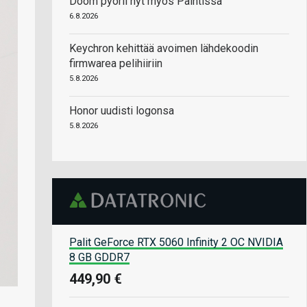
Doom pyörii nyt myös Paintissa
6.8.2026
Keychron kehittää avoimen lähdekoodin
firmwarea pelihiiriin
5.8.2026
Honor uudisti logonsa
5.8.2026
Palit GeForce RTX 5060 Infinity 2 OC NVIDIA
8 GB GDDR7
449,90 €