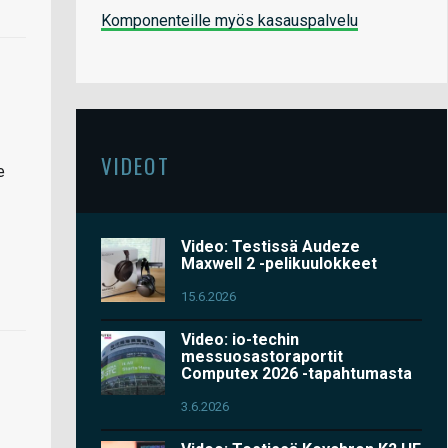
Komponenteille myös kasauspalvelu
VIDEOT
e
Video: Testissä Audeze
Maxwell 2 -pelikuulokkeet
15.6.2026
Video: io-techin
messuosastoraportit
Computex 2026 -tapahtumasta
3.6.2026