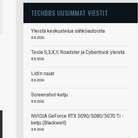
TECHBBS UUSIMMAT VIESTIT
Yleistä keskustelua sähköautoista
8.8.2026
Tesla S,3,X,Y, Roadster ja Cybertruck yleistä
8.8.2026
Lidl:n ruuat
8.8.2026
Screenshot-ketju
8.8.2026
NVIDIA GeForce RTX 5090/5080/5070 Ti -
ketju (Blackwell)
8.8.2026