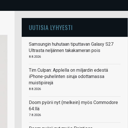
UUTISIA LYHYESTI
Samsungin huhutaan tiputtavan Galaxy S27
Ultrasta neljännen takakameran pois
8.8.2026
Tim Culpan: Applella on miljardin edestä
iPhone-puhelinten siruja odottamassa
muistipiirejä
8.8.2026
Doom pyörii nyt (melkein) myös Commodore
64:llä
7.8.2026