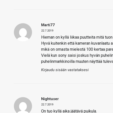
Marti77
22.7.2019
Hieman on kyllä liikaa puutteita mitä tuon
Hyvä kuitenkin että kameran kuvanlaatu a
mikä on omasta mielestä 100 kertaa parem
Vielä kun sony saisi joskus hyvän puhelima
puhelinmarkkinoilla muuten näyttää tulev
Kirjaudu sisään vastataksesi
Nightuser
22.7.2019
On tuo kyllä aika jäätävä puikula.