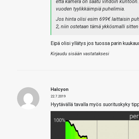
että kamera on saatu vihdoin kuntoon.
vuoden tyylikkäimpiä puhelimia.
Jos hinta olisi esim 699€ laittaisin pu
2, niin ostetaan tämä ykkösmalli sitten
Eipä olisi yllätys jos tuossa parin kuukaud
Kirjaudu sisään vastataksesi
Halcyon
22.7.2019
Hyytävällä tavalla myös suorituskyky tipp