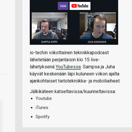
io-techin viikottainen tekniikkapodcast
lähetetään perjantaisin klo 15 live-
lähetyksenä
YouTubessa
. Sampsa ja Juha
käyvät keskenään läpi kuluneen viikon ajalta
ajankohtaiset tietotekniikka- ja mobiiliaiheet.
Jälkikäteen katseltavissa/kuunneltavissa:
Youtube
iTunes
Spotify