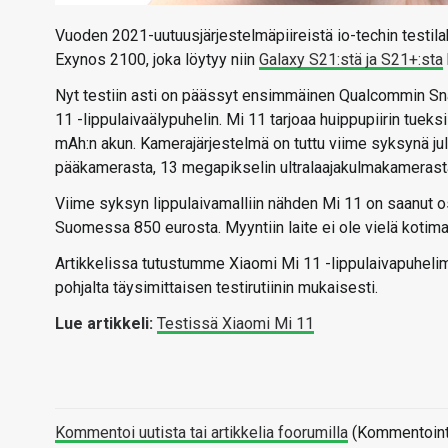
Vuoden 2021-uutuusjärjestelmäpiireistä io-techin testil
Exynos 2100, joka löytyy niin
Galaxy S21:stä ja S21+:sta
Nyt testiin asti on päässyt ensimmäinen Qualcommin Snap
11 -lippulaivaälypuhelin. Mi 11 tarjoaa huippupiirin tue
mAh:n akun. Kamerajärjestelmä on tuttu viime syksynä ju
pääkamerasta, 13 megapikselin ultralaajakulmakamerast
Viime syksyn lippulaivamalliin nähden Mi 11 on saanut 
Suomessa 850 eurosta. Myyntiin laite ei ole vielä kotima
Artikkelissa tutustumme Xiaomi Mi 11 -lippulaivapuhel
pohjalta täysimittaisen testirutiinin mukaisesti.
Lue artikkeli:
Testissä Xiaomi Mi 11
Kommentoi uutista tai artikkelia foorumilla
(Kommentointi 