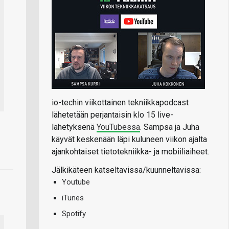
io-techin viikottainen tekniikkapodcast
lähetetään perjantaisin klo 15 live-
lähetyksenä
YouTubessa
. Sampsa ja Juha
käyvät keskenään läpi kuluneen viikon ajalta
ajankohtaiset tietotekniikka- ja mobiiliaiheet.
Jälkikäteen katseltavissa/kuunneltavissa:
Youtube
iTunes
Spotify