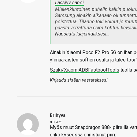
Lassivv sanoi
Mielenkiintoinen puhelin kaikin puolin
Samsung ainakin aikanaan oli tunnettu s
poistettua. Tilanne toki voinut jo muu
päästä verrattuna esim kohtuu kevyisii
Napsauta laajentaaksesi…
Ainakin Xiaomi Poco F2 Pro 5G on ihan pe
ylimääräisten softien osalta ja tulee tosi 
Szaki/XiaomiADBFastbootTools
tuolla s
Kirjaudu sisään vastataksesi
Erihyva
8.3.2021
Myös muut Snapdragon 888- piireillä varu
onko kyseessä onnistunut piiri.