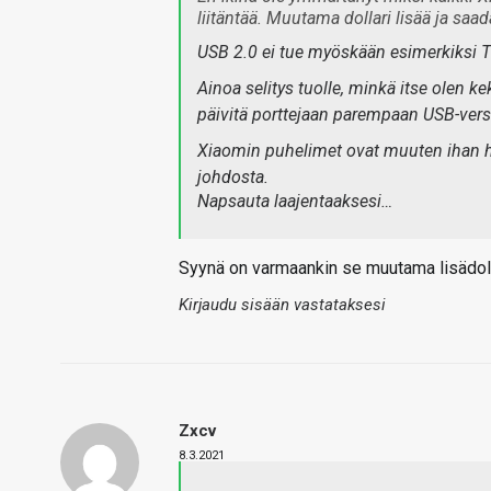
liitäntää. Muutama dollari lisää ja saa
USB 2.0 ei tue myöskään esimerkiksi TV
Ainoa selitys tuolle, minkä itse olen kek
päivitä porttejaan parempaan USB-vers
Xiaomin puhelimet ovat muuten ihan hyv
johdosta.
Napsauta laajentaaksesi…
Syynä on varmaankin se muutama lisädolla
Kirjaudu sisään vastataksesi
Zxcv
8.3.2021