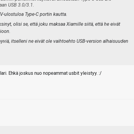
daan USB 3.0/3.1.
-ulostuloa Type-C portin kautta.
sinyt, olisi se, että joku maksaa Xiamille siitä, että he eivät
ioon.
iä, itselleni ne eivät ole vaihtoehto USB-version alhaisuuden
ri. Ehkä joskus nuo nopeammat usbit yleistyy. :/