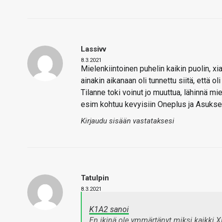
Lassivv
8.3.2021
Mielenkiintoinen puhelin kaikin puolin, 
ainakin aikanaan oli tunnettu siitä, että o
Tilanne toki voinut jo muuttua, lähinnä m
esim kohtuu kevyisiin Oneplus ja Asuksen
Kirjaudu sisään vastataksesi
Tatulpin
8.3.2021
K1A2 sanoi
En ikinä ole ymmärtänyt miksi kaikki 