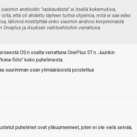
, xiaomin androidin "raskaudesta" ei itsellä kokemuksia,
iitä, että oli ahdettu täyteen turhia ohjelmia, mitä ei saa edes
ttua, lähinnä mietityttää onko xiaomin androis kevyimmästä
n Oneplus ja Asuksen vaihtoehtoihin verrattuna.
rseestä OS:n osalta verrattuna OnePlus 5T:n. Juurikin
"kiina-fiilis" koko puhelimesta.
aa suurimman osan ylimääräisistä poistettua
stetut puhelimet ovat ylikuumenneet, joten ei ole vielä selvää,