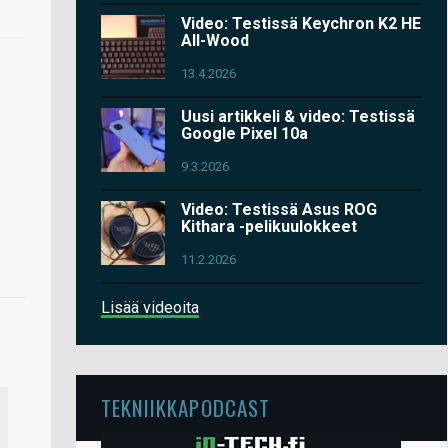
Video: Testissä Keychron K2 HE
All-Wood
13.4.2026
Uusi artikkeli & video: Testissä
Google Pixel 10a
9.3.2026
Video: Testissä Asus ROG
Kithara -pelikuulokkeet
11.2.2026
Lisää videoita
TEKNIIKKAPODCAST