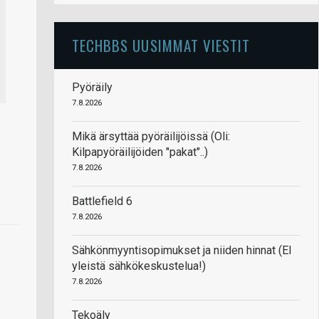
TECHBBS UUSIMMAT VIESTIT
Pyöräily
7.8.2026
Mikä ärsyttää pyöräilijöissä (Oli:
Kilpapyöräilijöiden "pakat"..)
7.8.2026
Battlefield 6
7.8.2026
Sähkönmyyntisopimukset ja niiden hinnat (EI
yleistä sähkökeskustelua!)
7.8.2026
Tekoäly