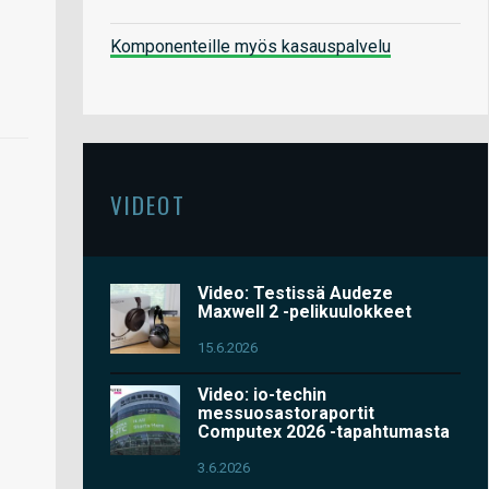
Komponenteille myös kasauspalvelu
VIDEOT
Video: Testissä Audeze
Maxwell 2 -pelikuulokkeet
15.6.2026
Video: io-techin
messuosastoraportit
Computex 2026 -tapahtumasta
3.6.2026