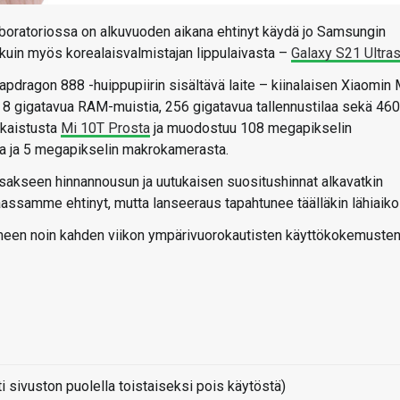
aboratoriossa on alkuvuoden aikana ehtinyt käydä jo Samsungin
kuin myös korealaisvalmistajan lippulaivasta –
Galaxy S21 Ultras
dragon 888 -huippupiirin sisältävä laite – kiinalaisen Xiaomin 
ksi 8 gigatavua RAM-muistia, 256 gigatavua tallennustilaa sekä 46
lkaistusta
Mi 10T Prosta
ja muodostuu 108 megapikselin
a ja 5 megapikselin makrokamerasta.
osakseen hinnannousun ja uutukaisen suositushinnat alkavatkin
assamme ehtinyt, mutta lanseeraus tapahtunee täälläkin lähiaiko
imeen noin kahden viikon ympärivuorokautisten käyttökokemuste
sivuston puolella toistaiseksi pois käytöstä)