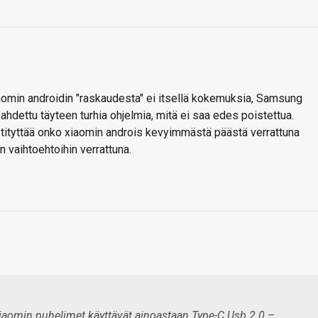
xiaomin androidin "raskaudesta" ei itsellä kokemuksia, Samsung
li ahdettu täyteen turhia ohjelmia, mitä ei saa edes poistettua.
ietityttää onko xiaomin androis kevyimmästä päästä verrattuna
 vaihtoehtoihin verrattuna.
Xiaomin puhelimet käyttävät ainoastaan Type-C Usb 2.0 –