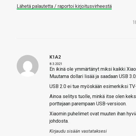
Lähetä palautetta / raportoi kirjoitusvirheestä
1
K1A2
8.3.2021
En ikinä ole ymmärtänyt miksi kaikki Xiao
Muutama dollari lisää ja saadaan USB 3.0
USB 2.0 ei tue myöskään esimerkiksi TV-
Ainoa selitys tuolle, minkä itse olen keksi
porttejaan parempaan USB-versioon.
Xiaomin puhelimet ovat muuten ihan hyviä
johdosta.
Kirjaudu sisään vastataksesi