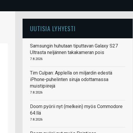
UUTISIA LYHYESTI
Samsungin huhutaan tiputtavan Galaxy S27
Ultrasta neljännen takakameran pois
7.8.2026
Tim Culpan: Applella on miljardin edestä
iPhone-puhelinten siruja odottamassa
muistipiirejä
7.8.2026
Doom pyörii nyt (melkein) myös Commodore
64:llä
7.8.2026