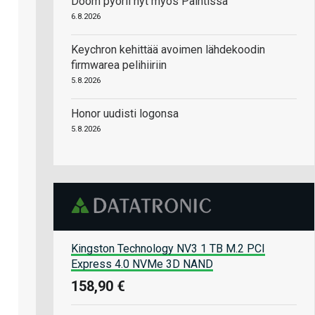
Doom pyörii nyt myös Paintissa
6.8.2026
Keychron kehittää avoimen lähdekoodin
firmwarea pelihiiriin
5.8.2026
Honor uudisti logonsa
5.8.2026
Kingston Technology NV3 1 TB M.2 PCI
Express 4.0 NVMe 3D NAND
158,90 €