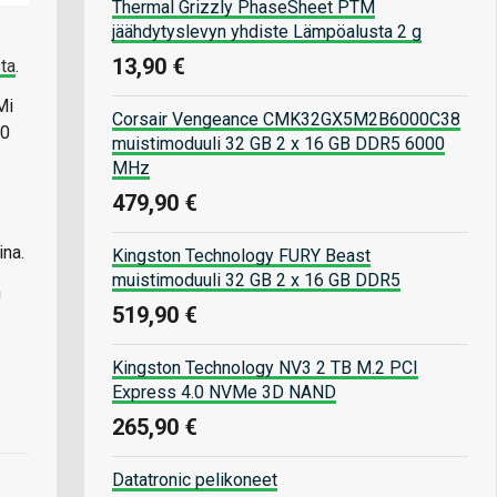
Thermal Grizzly PhaseSheet PTM
jäähdytyslevyn yhdiste Lämpöalusta 2 g
13,90 €
ta
.
Mi
Corsair Vengeance CMK32GX5M2B6000C38
00
muistimoduuli 32 GB 2 x 16 GB DDR5 6000
MHz
479,90 €
ina.
Kingston Technology FURY Beast
muistimoduuli 32 GB 2 x 16 GB DDR5
n
519,90 €
Kingston Technology NV3 2 TB M.2 PCI
Express 4.0 NVMe 3D NAND
265,90 €
Datatronic pelikoneet