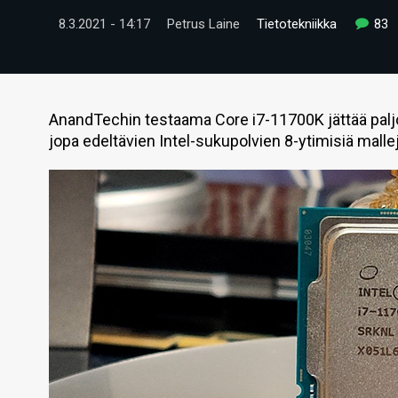
8.3.2021 - 14:17
Petrus Laine
Tietotekniikka
83
AnandTechin testaama Core i7-11700K jättää paljo
jopa edeltävien Intel-sukupolvien 8-ytimisiä malle