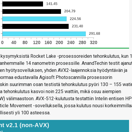
a kysymyksistä Rocket Lake -prosessoreiden tehonkulutus, kun 
 vanhemmalle 14 nanometrin prosessille. AnandTechin testit ajanu
isen hyötysovelluksen, yhden AVX2-laajennoksia hyödyntävän ja
uormaa edustavalla Agisoft Photoscannilla prosessorin
joskin suurimman osan testistä tehonkulutus pyöri 130 – 155 wati
a tehonkulutus kasvoi noin 225 wattiin, mikä osuu aiempien
) välimaastoon. AVX-512-kulutusta testattiin Intelin entisen H
ticle Movement -sovelluksella, jossa kulutus nousi korkeimmilla
llisesti yli 100 asteessa.