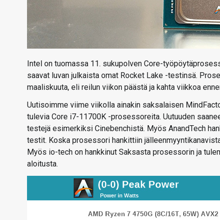
Intel on tuomassa 11. sukupolven Core-työpöytäprosessor
saavat luvan julkaista omat Rocket Lake -testinsä. Pros
maaliskuuta, eli reilun viikon päästä ja kahta viikkoa enn
Uutisoimme viime viikolla ainakin saksalaisen MindFact
tulevia Core i7-11700K -prosessoreita. Uutuuden saaneet
testejä esimerkiksi Cinebenchistä. Myös AnandTech hankk
testit. Koska prosessori hankittiin jälleenmyyntikanavista
Myös io-tech on hankkinut Saksasta prosessorin ja tule
aloitusta.