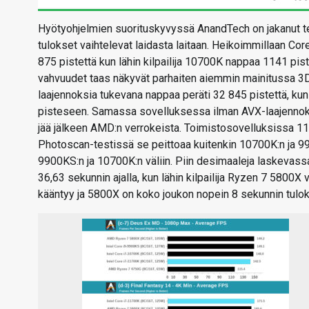
Hyötyohjelmien suorituskyvyssä AnandTech on jakanut test
tulokset vaihtelevat laidasta laitaan. Heikoimmillaan Co
875 pistettä kun lähin kilpailija 10700K nappaa 1141 pi
vahvuudet taas näkyvät parhaiten aiemmin mainitussa 3
laajennoksia tukevana nappaa peräti 32 845 pistettä, ku
pisteseen. Samassa sovelluksessa ilman AVX-laajennok
jää jälkeen AMD:n verrokeista. Toimistosovelluksissa 11
Photoscan-testissä se peittoaa kuitenkin 10700K:n ja 99
9900KS:n ja 10700K:n väliin. Piin desimaaleja laskevass
36,63 sekunnin ajalla, kun lähin kilpailija Ryzen 7 5800X vi
kääntyy ja 5800X on koko joukon nopein 8 sekunnin tuloks