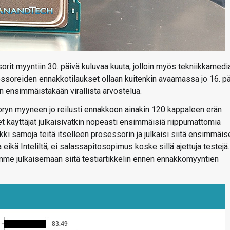
it myyntiin 30. päivä kuluvaa kuuta, jolloin myös tekniikkamedi
essoreiden ennakkotilaukset ollaan kuitenkin avaamassa jo 16. p
en ensimmäistäkään virallista arvostelua.
oryn myyneen jo reilusti ennakkoon ainakin 120 kappaleen erän
 käyttäjät julkaisivatkin nopeasti ensimmäisiä riippumattomia
i samoja teitä itselleen prosessorin ja julkaisi siitä ensimmäis
 eikä Inteliltä, ei salassapitosopimus koske sillä ajettuja testejä.
mme julkaisemaan siitä testiartikkelin ennen ennakkomyyntien