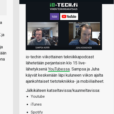
aa
 ja
ja
tään
io-techin viikottainen tekniikkapodcast
ena
lähetetään perjantaisin klo 15 live-
lähetyksenä
YouTubessa
. Sampsa ja Juha
käyvät keskenään läpi kuluneen viikon ajalta
ajankohtaiset tietotekniikka- ja mobiiliaiheet.
Jälkikäteen katseltavissa/kuunneltavissa:
Youtube
iTunes
Spotify