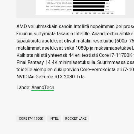
AMD vei uhmakkain sanoin Inteliltä nopeimman peliprose
kruunun siirtymistä takaisin Intelille. AnandTechin artikke
tapauksista asetukset olivat matalin resoluutio (600p-7
matalimmat asetukset sekä 1080p ja maksimiasetukset, m
Kaikista näistä yhteensä 44 eri testistä Core i7-11700K 
Final Fantasy 14 4K minimiasetuksilla. Suurimmassa osa
toiselle aiempien sukupolvien Core-verrokeista eli i7-10
NVIDIAn GeForce RTX 2080 Ti:tä.
Lähde:
AnandTech
CORE I7-11700K
INTEL
ROCKET LAKE