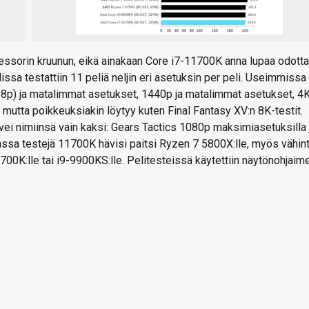
ssorin kruunun, eikä ainakaan Core i7-11700K anna lupaa odott
lissa testattiin 11 peliä neljin eri asetuksin per peli. Useimmissa
68p) ja matalimmat asetukset, 1440p ja matalimmat asetukset, 4K
utta poikkeuksiakin löytyy kuten Final Fantasy XV:n 8K-testit.
vei nimiinsä vain kaksi: Gears Tactics 1080p maksimiasetuksilla 
ssa testejä 11700K hävisi paitsi Ryzen 7 5800X:lle, myös vähin
700K:lle tai i9-9900KS:lle. Pelitesteissä käytettiin näytönohjaim