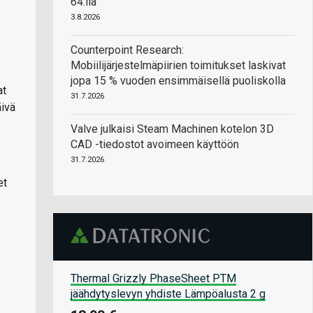
64:llä
3.8.2026
Counterpoint Research:
Mobiilijärjestelmäpiirien toimitukset laskivat
jopa 15 % vuoden ensimmäisellä puoliskolla
at
31.7.2026
äivä
Valve julkaisi Steam Machinen kotelon 3D
CAD -tiedostot avoimeen käyttöön
31.7.2026
et
Thermal Grizzly PhaseSheet PTM
jäähdytyslevyn yhdiste Lämpöalusta 2 g