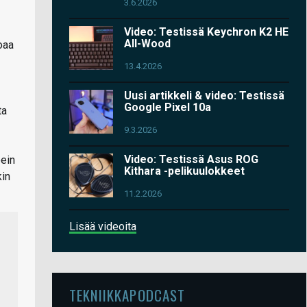
3.6.2026
Video: Testissä Keychron K2 HE
All-Wood
oaa
13.4.2026
Uusi artikkeli & video: Testissä
Google Pixel 10a
ta
9.3.2026
Video: Testissä Asus ROG
pein
Kithara -pelikuulokkeet
kin
11.2.2026
Lisää videoita
TEKNIIKKAPODCAST