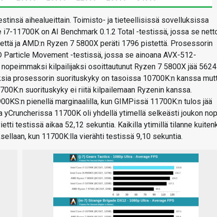
insä aihealueittain. Toimisto- ja tieteellisissä sovelluksissa
re i7-11700K on AI Benchmark 0.1.2 Total -testissä, jossa se nett
stettä ja AMD:n Ryzen 7 5800X peräti 1796 pistettä. Prosessorin
D Particle Movement -testissä, jossa se ainoana AVX-512-
n nopeimmaksi kilpailijaksi osoittautunut Ryzen 7 5800X jää 5624
sia prosessorin suorituskyky on tasoissa 10700K:n kanssa mut
700K:n suorituskyky ei riitä kilpailemaan Ryzenin kanssa.
00KS:n pienellä marginaalilla, kun GIMPissä 11700K:n tulos jää
a yCruncherissa 11700K oli yhdellä ytimellä selkeästi joukon no
etti testissä aikaa 52,12 sekuntia. Kaikilla ytimillä tilanne kuiten
ellaan, kun 11700K:lla vierähti testissä 9,10 sekuntia.