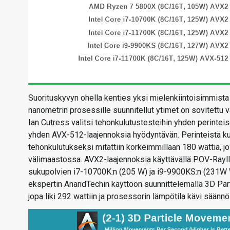
Suorituskyvyn ohella kenties yksi mielenkiintoisimmist
nanometrin prosessille suunnitellut ytimet on sovitettu
Ian Cutress valitsi tehonkulutustesteihin yhden perinte
yhden AVX-512-laajennoksia hyödyntävän. Perinteistä k
tehonkulutukseksi mitattiin korkeimmillaan 180 wattia, 
välimaastossa. AVX2-laajennoksia käyttävällä POV-Rayll
sukupolvien i7-10700K:n (205 W) ja i9-9900KS:n (231W W
ekspertin AnandTechin käyttöön suunnittelemalla 3D Par
jopa liki 292 wattiin ja prosessorin lämpötila kävi säännö