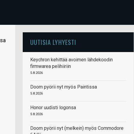
ssa
UUTISIA LYHYESTI
Keychron kehittää avoimen lähdekoodin
firmwarea pelihiiriin
5.8.2026
Doom pyörii nyt myös Paintissa
5.8.2026
Honor uudisti logonsa
5.8.2026
Doom pyörii nyt (melkein) myös Commodore