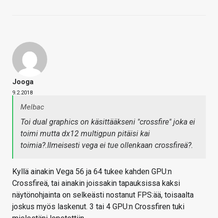
Jooga
9.2.2018
Melbac
Toi dual graphics on käsittääkseni "crossfire" joka ei
toimi mutta dx12 multigpun pitäisi kai
toimia?.Ilmeisesti vega ei tue ollenkaan crossfireä?.
Kyllä ainakin Vega 56 ja 64 tukee kahden GPU:n
Crossfireä, tai ainakin joissakin tapauksissa kaksi
näytönohjainta on selkeästi nostanut FPS:ää, toisaalta
joskus myös laskenut. 3 tai 4 GPU:n Crossfiren tuki