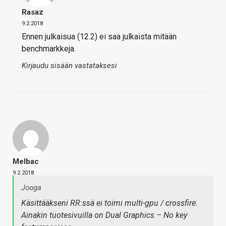
Rasaz
9.2.2018
Ennen julkaisua (12.2) ei saa julkaista mitään
benchmarkkeja.
Kirjaudu sisään vastataksesi
Melbac
9.2.2018
Jooga
Käsittääkseni RR:ssä ei toimi multi-gpu / crossfire.
Ainakin tuotesivuilla on Dual Graphics – No key