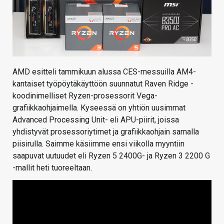
AMD esitteli tammikuun alussa CES-messuilla AM4-
kantaiset työpöytäkäyttöön suunnatut Raven Ridge -
koodinimelliset Ryzen-prosessorit Vega-
grafiikkaohjaimella. Kyseessä on yhtiön uusimmat
Advanced Processing Unit- eli APU-piirit, joissa
yhdistyvät prosessoriytimet ja grafiikkaohjain samalla
piisirulla. Saimme käsiimme ensi viikolla myyntiin
saapuvat uutuudet eli Ryzen 5 2400G- ja Ryzen 3 2200 G
-mallit heti tuoreeltaan.