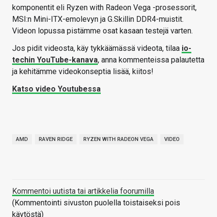
komponentit eli Ryzen with Radeon Vega -prosessorit,
MSI:n Mini-ITX-emolevyn ja G.Skillin DDR4-muistit.
Videon lopussa pistämme osat kasaan testejä varten.
Jos pidit videosta, käy tykkäämässä videota, tilaa
io-
techin YouTube-kanava
, anna kommenteissa palautetta
ja kehitämme videokonseptia lisää, kiitos!
Katso video Youtubessa
AMD
RAVEN RIDGE
RYZEN WITH RADEON VEGA
VIDEO
Kommentoi uutista tai artikkelia foorumilla
(Kommentointi sivuston puolella toistaiseksi pois
käytöstä)