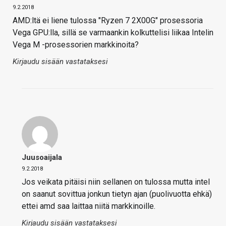
9.2.2018
AMD:ltä ei liene tulossa "Ryzen 7 2X00G" prosessoria
Vega GPU:lla, sillä se varmaankin kolkuttelisi liikaa Intelin
Vega M -prosessorien markkinoita?
Kirjaudu sisään vastataksesi
Juusoaijala
9.2.2018
Jos veikata pitäisi niin sellanen on tulossa mutta intel
on saanut sovittua jonkun tietyn ajan (puolivuotta ehkä)
ettei amd saa laittaa niitä markkinoille.
Kirjaudu sisään vastataksesi