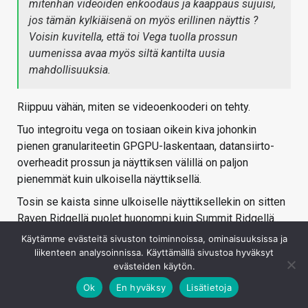
mitenhän videoiden enkoodaus ja kaappaus sujuisi,
jos tämän kylkiäisenä on myös erillinen näyttis ?
Voisin kuvitella, että toi Vega tuolla prossun
uumenissa avaa myös siltä kantilta uusia
mahdollisuuksia.
Riippuu vähän, miten se videoenkooderi on tehty.
Tuo integroitu vega on tosiaan oikein kiva johonkin
pienen granulariteetin GPGPU-laskentaan, datansiirto-
overheadit prossun ja näyttiksen välillä on paljon
pienemmät kuin ulkoisella näyttiksellä.
Tosin se kaista sinne ulkoiselle näyttiksellekin on sitten
Raven Ridgellä puolet huonompi kuin Summit Ridgellä
(pcie3.0 16x vs pcie3.0 8x)
Käytämme evästeitä sivuston toiminnoissa, ominaisuuksissa ja
liikenteen analysoinnissa. Käyttämällä sivustoa hyväksyt
Kirjaudu sisään vastataksesi
evästeiden käytön.
Ok
En hyväksy
Lisätietoja