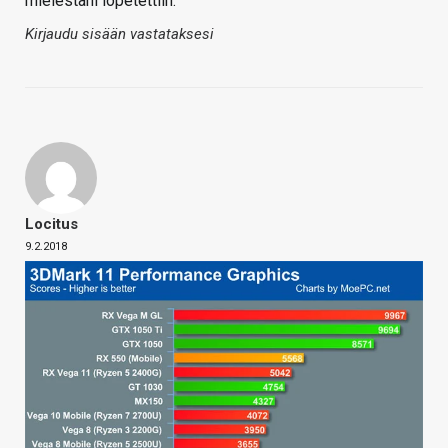
mielestäni lopetettiin.
Kirjaudu sisään vastataksesi
Locitus
9.2.2018