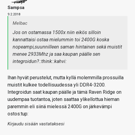
Sampsa
9.2.2018
Melbac
Jos on ostamassa 1500x niin eikös silloin
kannattaisi ostaa mielummin toi 2400G koska
nopeampi,suunnilleen saman hintainen sekä muistit
menee 2933Mhz ja saa kaupan päälle sen
integroidun?.:think::kahvi:
Ihan hyvät perustelut, mutta kyllä molemmilla prossuilla
muistit kulkee todellisuudessa yli DDR4-3200.
Integroidun saat kaupan päälle ja tämä Raven Ridge on
uudempaa tuotantoa, joten saattaa ylikellottua hieman
paremmin eli siinä mielessä 2400G on järkevämpi
ostos:tup:
Kirjaudu sisään vastataksesi