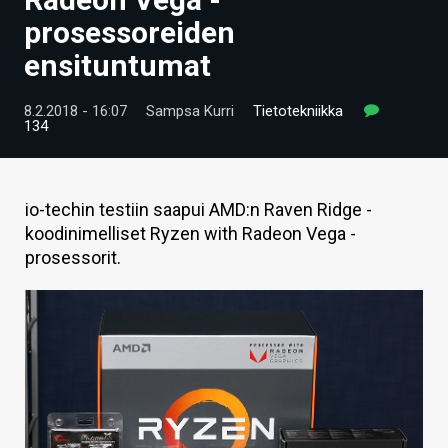
ARTIKKELIT
prosessoreiden
ensituntumat
VIDEOT
TECHBBS
8.2.2018 - 16:07
Sampsa Kurri
Tietotekniikka
134
TIETOA
HINTA.FI
io-techin testiin saapui AMD:n Raven Ridge -
koodinimelliset Ryzen with Radeon Vega -
KAUPPA
prosessorit.
VAIHDA TEEMA
HAKU