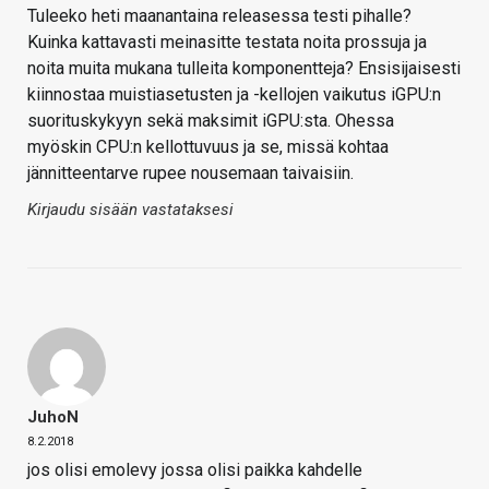
Tuleeko heti maanantaina releasessa testi pihalle?
Kuinka kattavasti meinasitte testata noita prossuja ja
noita muita mukana tulleita komponentteja? Ensisijaisesti
kiinnostaa muistiasetusten ja -kellojen vaikutus iGPU:n
suorituskykyyn sekä maksimit iGPU:sta. Ohessa
myöskin CPU:n kellottuvuus ja se, missä kohtaa
jännitteentarve rupee nousemaan taivaisiin.
Kirjaudu sisään vastataksesi
JuhoN
8.2.2018
jos olisi emolevy jossa olisi paikka kahdelle