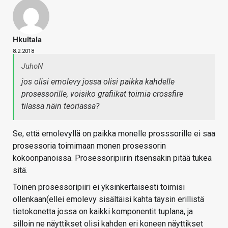
Hkultala
8.2.2018
JuhoN
jos olisi emolevy jossa olisi paikka kahdelle
prosessorille, voisiko grafiikat toimia crossfire
tilassa näin teoriassa?
Se, että emolevyllä on paikka monelle prosssorille ei saa
prosessoria toimimaan monen prosessorin
kokoonpanoissa. Prosessoripiirin itsensäkin pitää tukea
sitä.
Toinen prosessoripiiri ei yksinkertaisesti toimisi
ollenkaan(ellei emolevy sisältäisi kahta täysin erillistä
tietokonetta jossa on kaikki komponentit tuplana, ja
silloin ne näyttikset olisi kahden eri koneen näyttikset