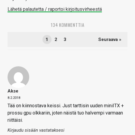
Lähetä palautetta / raportoi kirjoitusvirheestä
134 KOMMENTTIA
1
2
3
Seuraava »
Akse
8.2.2018
Tää on kiinnostava keissi. Just tarttisin uuden miniITX +
prossu gpu olkkariin, joten näistä tuo halvempi varmaan
riittäisi.
Kirjaudu sisään vastataksesi