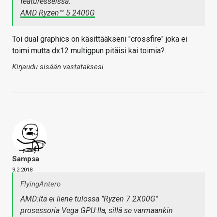
featuresseissa.
AMD Ryzen™ 5 2400G
Toi dual graphics on käsittääkseni "crossfire" joka ei
toimi mutta dx12 multigpun pitäisi kai toimia?.
Kirjaudu sisään vastataksesi
Sampsa
9.2.2018
FlyingAntero
AMD:ltä ei liene tulossa "Ryzen 7 2X00G"
prosessoria Vega GPU:lla, sillä se varmaankin