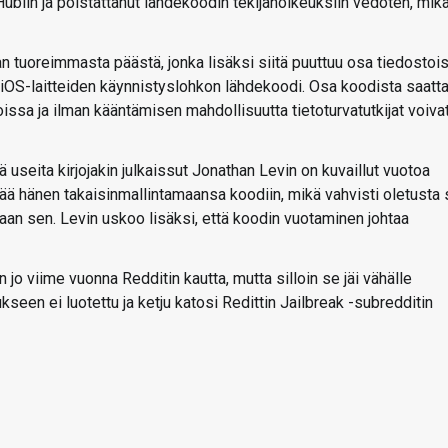
Hubiin ja poistattanut lähdekoodin tekijänoikeuksiin vedoten, mik
an tuoreimmasta päästä, jonka lisäksi siitä puuttuu osa tiedostois
OS-laitteiden käynnistyslohkon lähdekoodi. Osa koodista saatt
ssa ja ilman kääntämisen mahdollisuutta tietoturvatutkijat voiva
ä useita kirjojakin julkaissut Jonathan Levin on kuvaillut vuotoa
ä hänen takaisinmallintamaansa koodiin, mikä vahvisti oletusta
aan sen. Levin uskoo lisäksi, että koodin vuotaminen johtaa
jo viime vuonna Redditin kautta, mutta silloin se jäi vähälle
een ei luotettu ja ketju katosi Redittin Jailbreak -subredditin