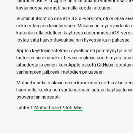
laitteiden BIOS:ia. Apple on ollut asiasta yhteydessä Git
käytännössä varmisti samalla koodin aitouden.
Vuotanut iBoot on osa iOS 9.3.x -versiota, eli ei enää aiv
mikä estää sen kääntämisen. Mukana on myös joidenkin i
kuitenkin olla edelleen käytössä uudemmissa iOS-versioi
löytää siitä haavoittuvuuksia niin hyvässä kuin pahassa.
Applen käyttöjärjestelmiin syvällisesti perehtynyt ja niist
historian suurimmaksi. Levinin mukaan koodi myös täsmä
aitoudesta jo ennen, kuin Apple pakotti GitHubin poistam
vanhempien jailbreak-metodien paluuseen.
Motherboardin mukaan sama koodi vuoti nettiin alun perin 
huomiolle, koska sen vuotaneeseen uuteen käyttäjätunnuks
syövereihin nopeasti.
Lähteet:
Motherboard
,
9to5 Mac