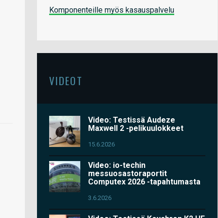
Komponenteille myös kasauspalvelu
VIDEOT
Video: Testissä Audeze
Maxwell 2 -pelikuulokkeet
15.6.2026
Video: io-techin
messuosastoraportit
Computex 2026 -tapahtumasta
3.6.2026