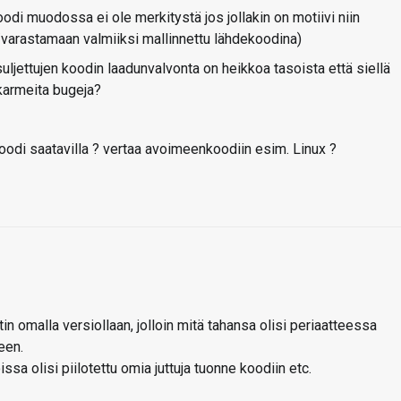
odi muodossa ei ole merkitystä jos jollakin on motiivi niin
/varastamaan valmiiksi mallinnettu lähdekoodina)
suljettujen koodin laadunvalvonta on heikkoa tasoista että siellä
rmeita bugeja?
oodi saatavilla ? vertaa avoimeenkoodiin esim. Linux ?
tin omalla versiollaan, jolloin mitä tahansa olisi periaatteessa
een.
ssa olisi piilotettu omia juttuja tuonne koodiin etc.