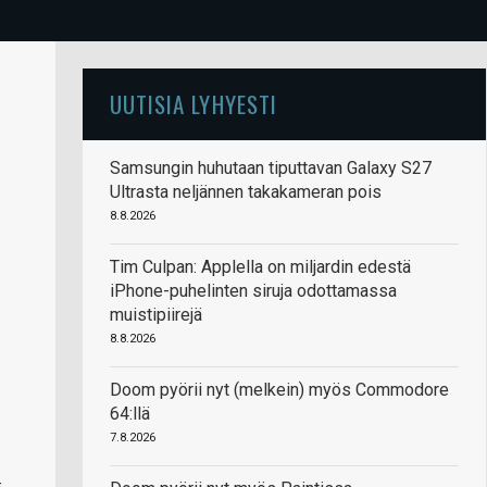
UUTISIA LYHYESTI
Samsungin huhutaan tiputtavan Galaxy S27
Ultrasta neljännen takakameran pois
8.8.2026
Tim Culpan: Applella on miljardin edestä
iPhone-puhelinten siruja odottamassa
muistipiirejä
8.8.2026
Doom pyörii nyt (melkein) myös Commodore
64:llä
7.8.2026