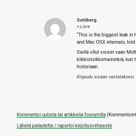
Sohlberg
9.2.2018
“This is the biggest leak in
and Mac OSX internals, told m
Siellä ollut vissiin vaan Mo
klikkiotsikkomeininkiä, kun t
historiaan.
Kirjaudu sisään vastataksesi
Kommentoi uutista tai artikkelia foorumilla
(Kommentointi
Lähetä palautetta / raportoi kirjoitusvirheestä