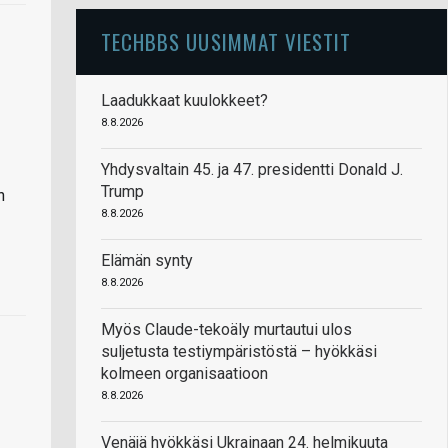
TECHBBS UUSIMMAT VIESTIT
Laadukkaat kuulokkeet?
8.8.2026
Yhdysvaltain 45. ja 47. presidentti Donald J.
Trump
n
8.8.2026
Elämän synty
8.8.2026
Myös Claude-tekoäly murtautui ulos
suljetusta testiympäristöstä – hyökkäsi
kolmeen organisaatioon
8.8.2026
Venäjä hyökkäsi Ukrainaan 24. helmikuuta