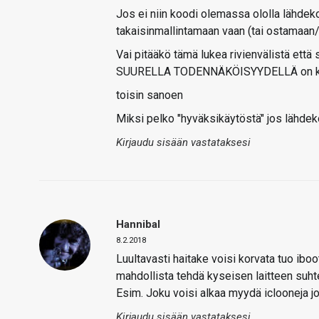
Jos ei niin koodi olemassa ololla lähdeko
takaisinmallintamaan vaan (tai ostamaan
Vai pitääkö tämä lukea rivienvälistä että 
SUURELLA TODENNÄKÖISYYDELLÄ on ka
toisin sanoen
Miksi pelko "hyväksikäytöstä" jos lähdek
Kirjaudu sisään vastataksesi
Hannibal
8.2.2018
Luultavasti haitake voisi korvata tuo iboo
mahdollista tehdä kyseisen laitteen suht
Esim. Joku voisi alkaa myydä iclooneja joi
Kirjaudu sisään vastataksesi