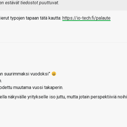
n estävät tiedostot puuttuvat.
pierut typojen tapaan tätä kautta:
https://io-tech.fi/palaute
ian suurimmaksi vuodoksi”
.
uodettu muutama vuosi takaperin.
lla näkyvälle yritykselle iso juttu, mutta jotain perspektiiviä noih