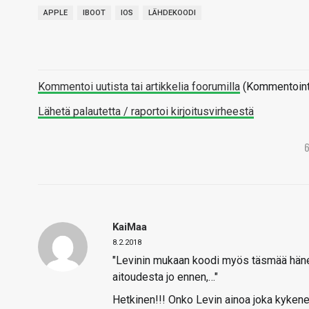
APPLE
IBOOT
IOS
LÄHDEKOODI
Kommentoi uutista tai artikkelia foorumilla
(Kommentointi 
Lähetä palautetta / raportoi kirjoitusvirheestä
KaiMaa
8.2.2018
"Levinin mukaan koodi myös täsmää hänen
aitoudesta jo ennen,…"
Hetkinen!!! Onko Levin ainoa joka kykene