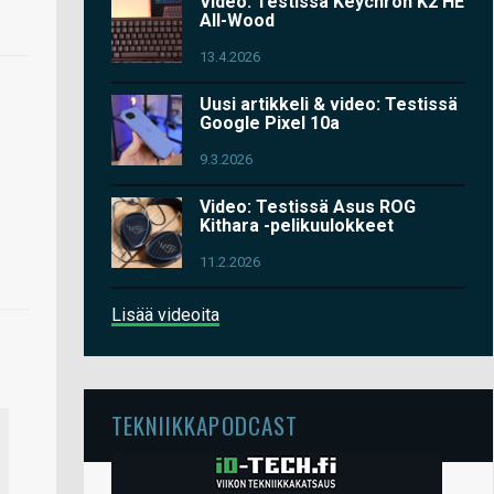
Video: Testissä Keychron K2 HE
All-Wood
13.4.2026
Uusi artikkeli & video: Testissä
Google Pixel 10a
9.3.2026
Video: Testissä Asus ROG
Kithara -pelikuulokkeet
11.2.2026
Lisää videoita
TEKNIIKKAPODCAST