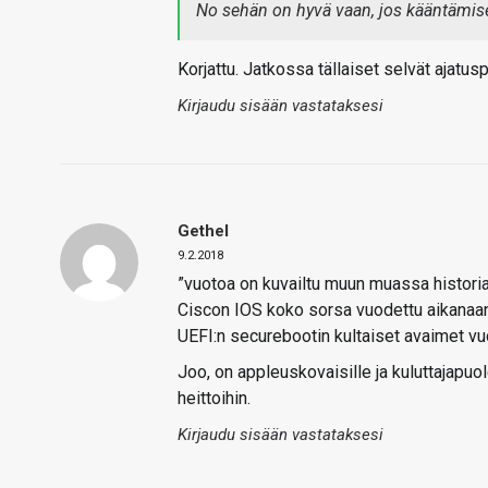
No sehän on hyvä vaan, jos kääntämise
Korjattu. Jatkossa tällaiset selvät ajatus
Kirjaudu sisään vastataksesi
Gethel
9.2.2018
”vuotoa on kuvailtu muun muassa histor
Ciscon IOS koko sorsa vuodettu aikanaan
UEFI:n securebootin kultaiset avaimet v
Joo, on appleuskovaisille ja kuluttajapuole
heittoihin.
Kirjaudu sisään vastataksesi