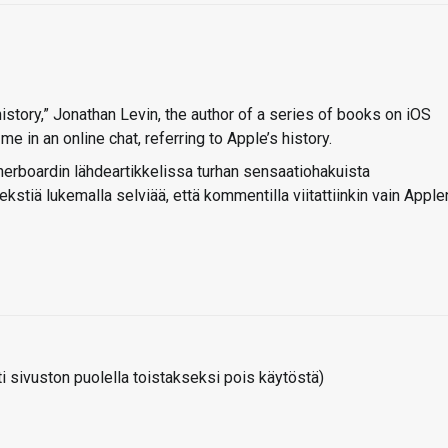
 history,” Jonathan Levin, the author of a series of books on iOS
e in an online chat, referring to Apple’s history.
therboardin lähdeartikkelissa turhan sensaatiohakuista
ekstiä lukemalla selviää, että kommentilla viitattiinkin vain Apple
 sivuston puolella toistakseksi pois käytöstä)