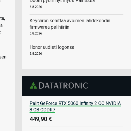
Doom pyörii nyt myös Paintissa
ä
6.8.2026
ta,
Keychron kehittää avoimen lähdekoodin
aa
firmwarea pelihiiriin
t
5.8.2026
Honor uudisti logonsa
5.8.2026
 sen
Palit GeForce RTX 5060 Infinity 2 OC NVIDIA
8 GB GDDR7
449,90 €