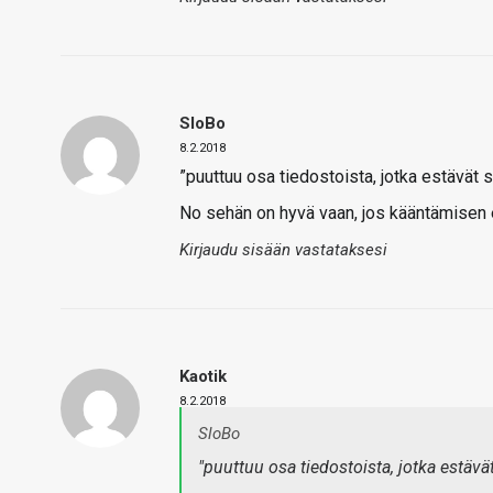
SloBo
8.2.2018
”puuttuu osa tiedostoista, jotka estävät
No sehän on hyvä vaan, jos kääntämisen e
Kirjaudu sisään vastataksesi
Kaotik
8.2.2018
SloBo
"puuttuu osa tiedostoista, jotka estäv