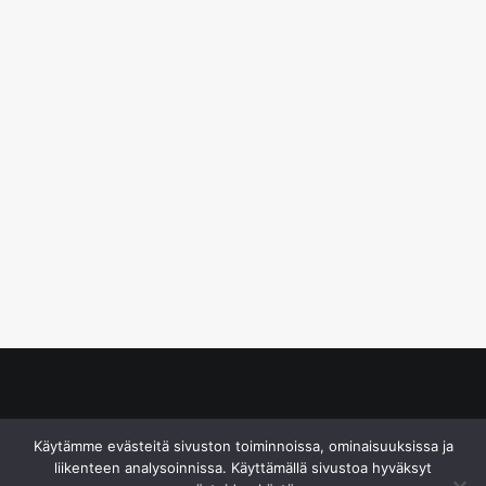
© S&J Media Oy
Käytämme evästeitä sivuston toiminnoissa, ominaisuuksissa ja
liikenteen analysoinnissa. Käyttämällä sivustoa hyväksyt