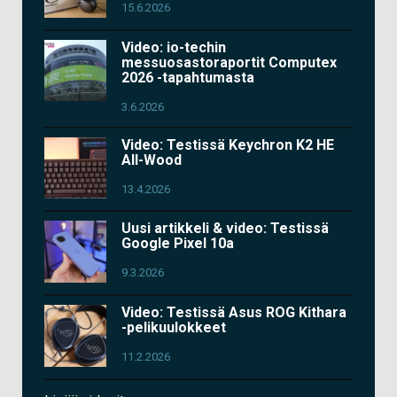
15.6.2026
Video: io-techin
messuosastoraportit Computex
2026 -tapahtumasta
3.6.2026
Video: Testissä Keychron K2 HE
All-Wood
13.4.2026
Uusi artikkeli & video: Testissä
Google Pixel 10a
9.3.2026
Video: Testissä Asus ROG Kithara
-pelikuulokkeet
11.2.2026