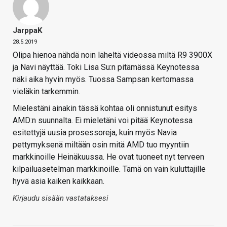
JarppaK
28.5.2019
Olipa hienoa nähdä noin läheltä videossa miltä R9 3900X
ja Navi näyttää. Toki Lisa Su:n pitämässä Keynotessa
näki aika hyvin myös. Tuossa Sampsan kertomassa
vieläkin tarkemmin.
Mielestäni ainakin tässä kohtaa oli onnistunut esitys
AMD:n suunnalta. Ei mieletäni voi pitää Keynotessa
esitettyjä uusia prosessoreja, kuin myös Navia
pettymyksenä miltään osin mitä AMD tuo myyntiin
markkinoille Heinäkuussa. He ovat tuoneet nyt terveen
kilpailuasetelman markkinoille. Tämä on vain kuluttajille
hyvä asia kaiken kaikkaan.
Kirjaudu sisään vastataksesi