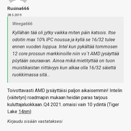
Rusina666
28.5.2019
Weega666
Kyllähän tää oli jytky vaikka miten päin katsois. Itse
odotin max 10% IPC nousua ja kyllä se 16/32 tulee
ennen vuoden loppua. Intel kun pykältää tommosen
12 core prossun markkinoille niin vo´t AMD jysäyttää
pöytään seuraavan. Ainoa mikä mietityttää on tuon
muistikaistan riittävyys kun alkaa olla 16/32 säiettä
ruokkimassa sitä…
Toivottavasti AMD jysäyttäisi paljon aikaisemmin! Intelin
(väitetyn) roadmapin mukaan heidän paras tarjous
kuluttajaluokkaan..Q4 2021..omaisi vain 10 ydintä (Tiger
Lake
14nm)
Kirjaudu sisään vastataksesi