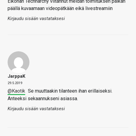
Eiköhän Technarchy viitannut meidän toimituksen paikan
päällä kuvaamaan videopätkään eikä livestreamiin
Kirjaudu sisään vastataksesi
JarppaK
29.5.2019
@Kaotik
Se muuttaakin tilanteen ihan erillaiseksi.
Anteeksi sekaannukseni asiassa.
Kirjaudu sisään vastataksesi