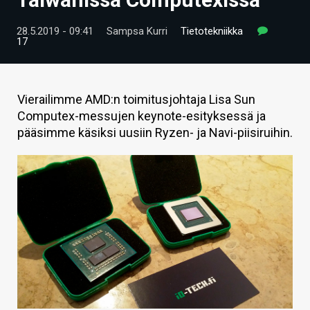
ARTIKKELIT
28.5.2019 - 09:41
Sampsa Kurri
Tietotekniikka
17
VIDEOT
TECHBBS
Vierailimme AMD:n toimitusjohtaja Lisa Sun
TIETOA
Computex-messujen keynote-esityksessä ja
pääsimme käsiksi uusiin Ryzen- ja Navi-piisiruihin.
HINTA.FI
KAUPPA
VAIHDA TEEMA
HAKU