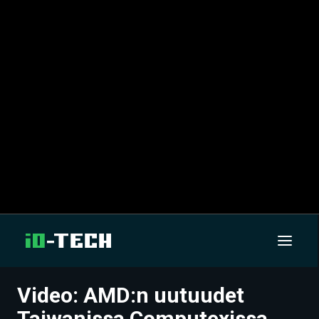
Video: AMD:n uutuudet
UUTISET
Taiwanissa Computexissa