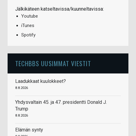
Jälkikäteen katseltavissa/kuunneltavissa:
Youtube
iTunes
Spotify
TECHBBS UUSIMMAT VIESTIT
Laadukkaat kuulokkeet?
8.8.2026
Yhdysvaltain 45. ja 47. presidentti Donald J.
Trump
8.8.2026
Elämän synty