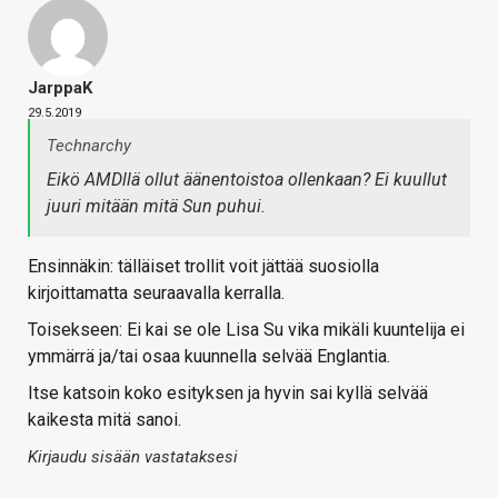
JarppaK
29.5.2019
Technarchy
Eikö AMDllä ollut äänentoistoa ollenkaan? Ei kuullut
juuri mitään mitä Sun puhui.
Ensinnäkin: tälläiset trollit voit jättää suosiolla
kirjoittamatta seuraavalla kerralla.
Toisekseen: Ei kai se ole Lisa Su vika mikäli kuuntelija ei
ymmärrä ja/tai osaa kuunnella selvää Englantia.
Itse katsoin koko esityksen ja hyvin sai kyllä selvää
kaikesta mitä sanoi.
Kirjaudu sisään vastataksesi