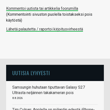
Kommentoi uutista tai artikkelia foorumilla
(Kommentointi sivuston puolella toistakseksi pois
käytöstä)
Lähetä palautetta / raportoi kirjoitusvirheestä
UUTISIA LYHYESTI
Samsungin huhutaan tiputtavan Galaxy S27
Ultrasta neljännen takakameran pois
8.8.2026
Tim Culpan: Applella on miljardin edestä iPhone-