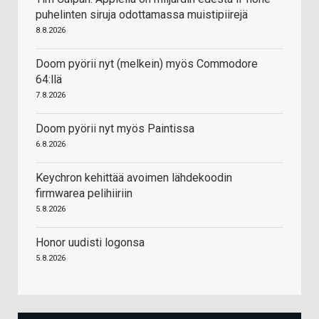
puhelinten siruja odottamassa muistipiirejä
8.8.2026
Doom pyörii nyt (melkein) myös Commodore
64:llä
7.8.2026
Doom pyörii nyt myös Paintissa
6.8.2026
Keychron kehittää avoimen lähdekoodin
firmwarea pelihiiriin
5.8.2026
Honor uudisti logonsa
5.8.2026