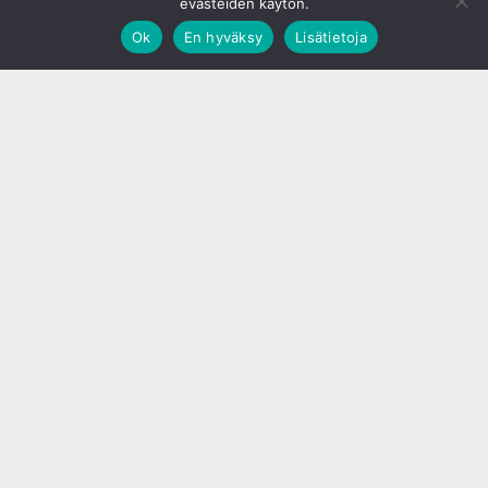
evästeiden käytön.
Ok
En hyväksy
Lisätietoja
;