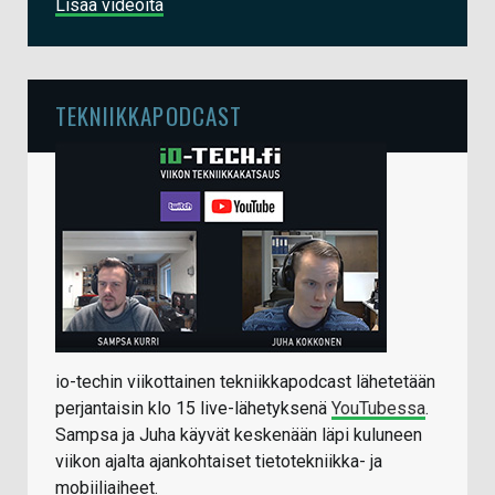
Lisää videoita
TEKNIIKKAPODCAST
io-techin viikottainen tekniikkapodcast lähetetään
perjantaisin klo 15 live-lähetyksenä
YouTubessa
.
Sampsa ja Juha käyvät keskenään läpi kuluneen
viikon ajalta ajankohtaiset tietotekniikka- ja
mobiiliaiheet.