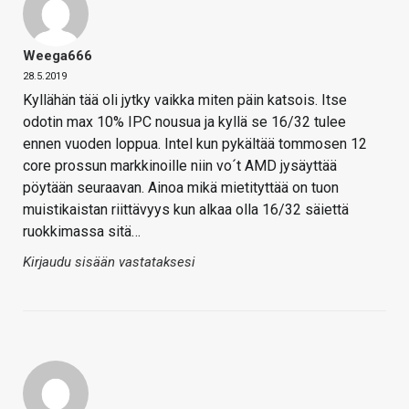
Weega666
28.5.2019
Kyllähän tää oli jytky vaikka miten päin katsois. Itse
odotin max 10% IPC nousua ja kyllä se 16/32 tulee
ennen vuoden loppua. Intel kun pykältää tommosen 12
core prossun markkinoille niin vo´t AMD jysäyttää
pöytään seuraavan. Ainoa mikä mietityttää on tuon
muistikaistan riittävyys kun alkaa olla 16/32 säiettä
ruokkimassa sitä…
Kirjaudu sisään vastataksesi