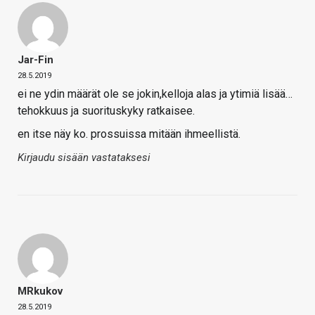
Jar-Fin
28.5.2019
ei ne ydin määrät ole se jokin,kelloja alas ja ytimiä lisää…
tehokkuus ja suorituskyky ratkaisee.
en itse näy ko. prossuissa mitään ihmeellistä.
Kirjaudu sisään vastataksesi
MRkukov
28.5.2019